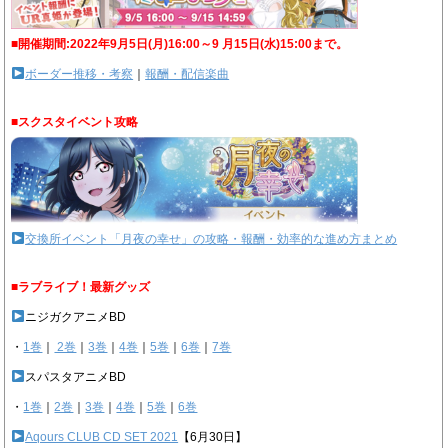
■開催期間:2022年9月5日(月)16:00～9 月15日(水)15:00まで。
ボーダー推移・考察
｜
報酬・配信楽曲
■スクスタイベント攻略
交換所イベント「月夜の幸せ」の攻略・報酬・効率的な進め方まとめ
■ラブライブ！最新グッズ
ニジガクアニメBD
・
1巻
｜
2巻
｜
3巻
｜
4巻
｜
5巻
｜
6巻
｜
7巻
スパスタアニメBD
・
1巻
｜
2巻
｜
3巻
｜
4巻
｜
5巻
｜
6巻
Aqours CLUB CD SET 2021
【6月30日】