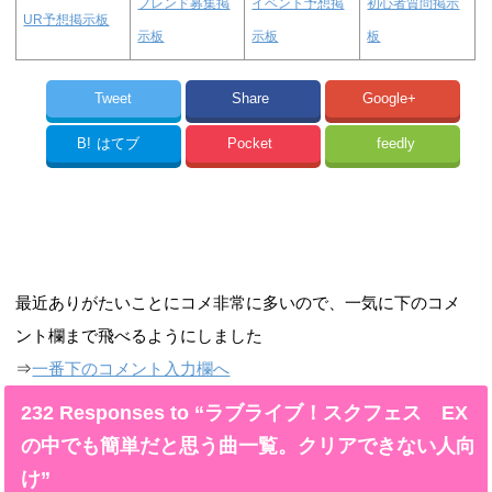
フレンド募集掲
イベント予想掲
初心者質問掲示
UR予想掲示板
示板
示板
板
Tweet
Share
Google+
B!
はてブ
Pocket
feedly
最近ありがたいことにコメ非常に多いので、一気に下のコメ
ント欄まで飛べるようにしました
⇒
一番下のコメント入力欄へ
232 Responses to “ラブライブ！スクフェス EX
の中でも簡単だと思う曲一覧。クリアできない人向
け”