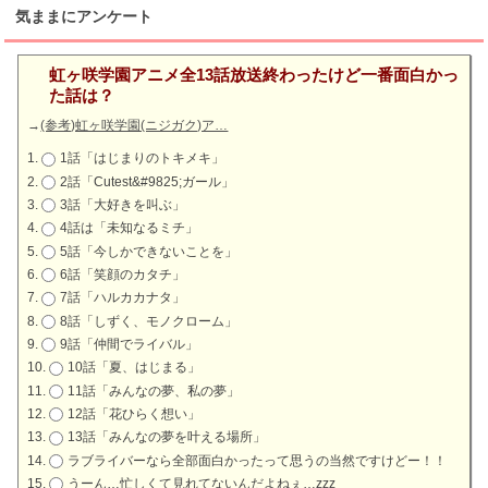
気ままにアンケート
虹ヶ咲学園アニメ全13話放送終わったけど一番面白かっ
た話は？
→
(参考)虹ヶ咲学園(ニジガク)ア…
1話「はじまりのトキメキ」
2話「Cutest&#9825;ガール」
3話「大好きを叫ぶ」
4話は「未知なるミチ」
5話「今しかできないことを」
6話「笑顔のカタチ」
7話「ハルカカナタ」
8話「しずく、モノクローム」
9話「仲間でライバル」
10話「夏、はじまる」
11話「みんなの夢、私の夢」
12話「花ひらく想い」
13話「みんなの夢を叶える場所」
ラブライバーなら全部面白かったって思うの当然ですけどー！！
うーん…忙しくて見れてないんだよねぇ…zzz