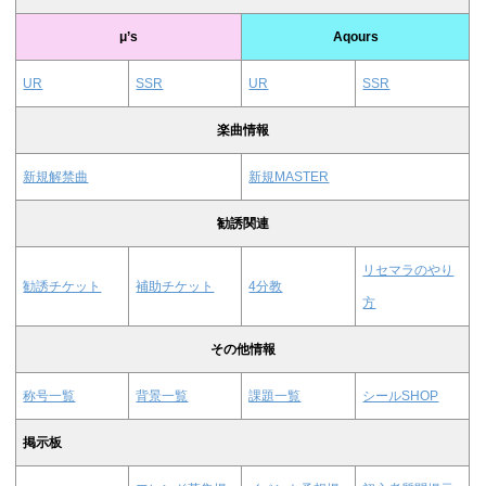
μ’s
Aqours
UR
SSR
UR
SSR
楽曲情報
新規解禁曲
新規MASTER
勧誘関連
リセマラのやり
勧誘チケット
補助チケット
4分教
方
その他情報
称号一覧
背景一覧
課題一覧
シールSHOP
掲示板