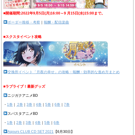
■開催期間:2022年9月5日(月)16:00～9 月15日(水)15:00まで。
ボーダー推移・考察
｜
報酬・配信楽曲
■スクスタイベント攻略
交換所イベント「月夜の幸せ」の攻略・報酬・効率的な進め方まとめ
■ラブライブ！最新グッズ
ニジガクアニメBD
・
1巻
｜
2巻
｜
3巻
｜
4巻
｜
5巻
｜
6巻
｜
7巻
スパスタアニメBD
・
1巻
｜
2巻
｜
3巻
｜
4巻
｜
5巻
｜
6巻
Aqours CLUB CD SET 2021
【6月30日】