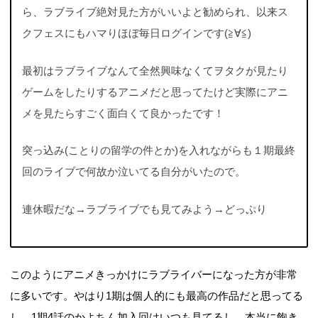
ら、ラブライブ絶対見た方がいいよと勧められ、以来ス
クフェスにもハマりほぼ毎日ログインです(≧∀≦)
最初はラブライブなんて全然興味なくてヲタクが見たり
ゲームをしたりするアニメだと思ってたけど実際にアニ
メを見たらすごく面白くて良かったです！
突っ込み(ことりの留学の件とか)を入れながらも１期最終
回のライブで何故か泣いてる自分がいたので。
連休暇だな→ラブライブでも見てみよう→どっぷり
このようにアニメきっかけにラブライバーになった方が非常
に多いです。やはり1期は個人的にも最高の作品だと思ってる
し、1期4話のかよちん加入回はいつも見てるし、本当に飽き