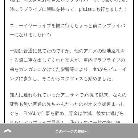
時にラブライブに興味を持って、μ’s1stにも行きました！
ニューイヤーライブを観に行くちょっと前にラブライバ
ーになりました(^-^)
一期は普通に見てたのですが、他のアニメの聖地巡礼を
する際に車を出してくれた友人が、車内でラブライブの
曲をガンガンにかけてた影響等により、4thからビューイ
ングに参加し、そこからスクフェスも始めました。
知人に連れられていったアニサマでμ’s見て以来、なんの
変哲も無い普通の兄ちゃんだったのがオタク街道まっし
ぐら、FINALで仕事を辞め、貯金は半減、彼女に逃げら
れたけどラブライブ最高！ 我が人生に一片の悔い無
し！
このページの先頭へ