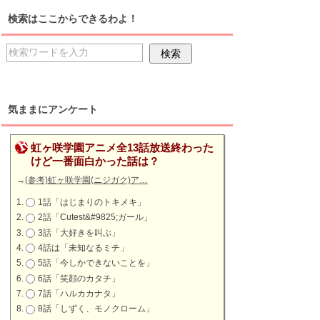
検索はここからできるわよ！
気ままにアンケート
虹ヶ咲学園アニメ全13話放送終わった
けど一番面白かった話は？
→
(参考)虹ヶ咲学園(ニジガク)ア…
1話「はじまりのトキメキ」
2話「Cutest&#9825;ガール」
3話「大好きを叫ぶ」
4話は「未知なるミチ」
5話「今しかできないことを」
6話「笑顔のカタチ」
7話「ハルカカナタ」
8話「しずく、モノクローム」