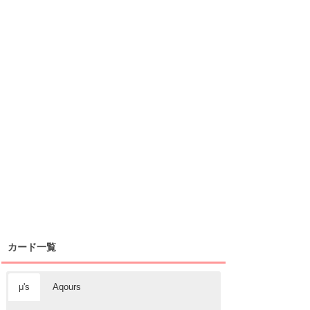
カード一覧
μ's
Aqours