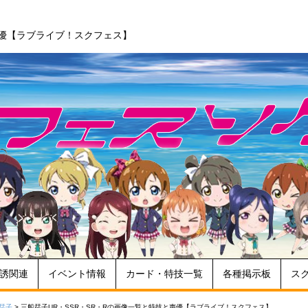
声優【ラブライブ！スクフェス】
誘関連
イベント情報
カード・特技一覧
各種掲示板
ス
栞子
>
三船栞子UR・SSR・SR・Rの画像一覧と特技と声優【ラブライブ！スクフェス】