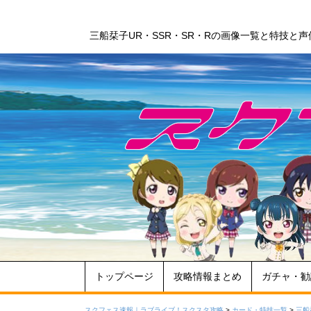
三船栞子UR・SSR・SR・Rの画像一覧と特技と
トップページ
攻略情報まとめ
ガチャ・勧
スクフェス速報｜ラブライブ！スクスタ攻略
>
カード・特技一覧
>
三船