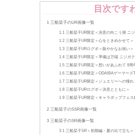
目次です
1
三船栞子のUR画像一覧
1.1
三船栞子UR限定＜決意の向こう側 ニジ
1.2
三船栞子UR限定＜心をときめかせて＞
1.3
三船栞子URログボ＜賑やかなお祝い＞
1.4
三船栞子UR限定＜準備は万端 ニジガ
1.5
三船栞子UR限定＜想いがあふれて 8周
1.6
三船栞子UR限定＜ODAIBAゲーマーズ
1.7
三船栞子UR限定＜ジュエリーへの憧れ
1.8
三船栞子URログボ＜決意とともに＞
1.9
三船栞子UR限定＜キャラポップフェス
2
三船栞子のSSR画像一覧
3
三船栞子のSR画像一覧
3.1
三船栞子SR＜初期編・夏の出で立ち＞