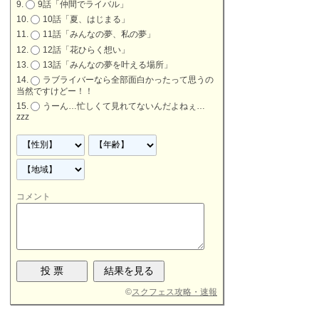
9話「仲間でライバル」
10話「夏、はじまる」
11話「みんなの夢、私の夢」
12話「花ひらく想い」
13話「みんなの夢を叶える場所」
ラブライバーなら全部面白かったって思うの
当然ですけどー！！
うーん…忙しくて見れてないんだよねぇ…
zzz
コメント
©
スクフェス攻略・速報