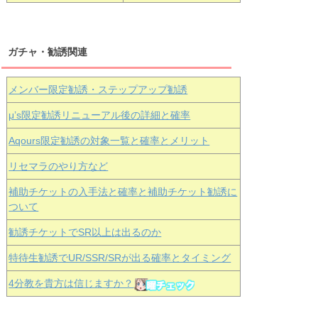
ガチャ・勧誘関連
メンバー限定勧誘・ステップアップ勧誘
μ’s限定勧誘リニューアル後の詳細と確率
Aqours
限定勧誘の対象一覧と確率とメリット
リセマラのやり方など
補助チケットの入手法と確率と補助チケット勧誘に
ついて
勧誘チケットでSR以上は出るのか
特待生勧誘でUR/SSR/SRが出る確率とタイミング
4分教を貴方は信じますか？