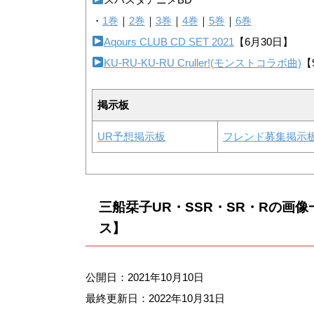
・
1巻
｜
2巻
｜
3巻
｜
4巻
｜
5巻
｜
6巻
Aqours CLUB CD SET 2021
【6月30日】
KU-RU-KU-RU Cruller!(モンストコラボ曲)
【
掲示板
UR予想掲示板
フレンド募集掲示
三船栞子UR・SSR・SR・Rの画
ス】
公開日：2021年10月10日
最終更新日：
2022年10月31日