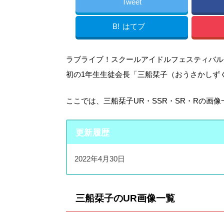
Tweet
B!
はてブ
ラブライブ！スクールアイドルフェスティバル
初の1年生生徒会長「三船栞子（おうさかしず
ここでは、三船栞子UR・SSR・SR・Rの画
更新履歴
2022年4月30日
三船栞子のUR画像一覧