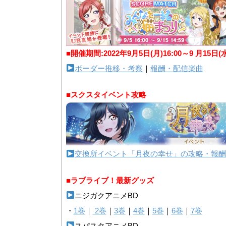
■開催期間:2022年9月5日(月)16:00～9 月15日(
ボーダー推移・考察
｜
報酬・配信楽曲
■スクスタイベント攻略
交換所イベント「月夜の幸せ」の攻略・報酬
■ラブライブ！最新グッズ
ニジガクアニメBD
・
1巻
｜
2巻
｜
3巻
｜
4巻
｜
5巻
｜
6巻
｜
7巻
スパスタアニメBD