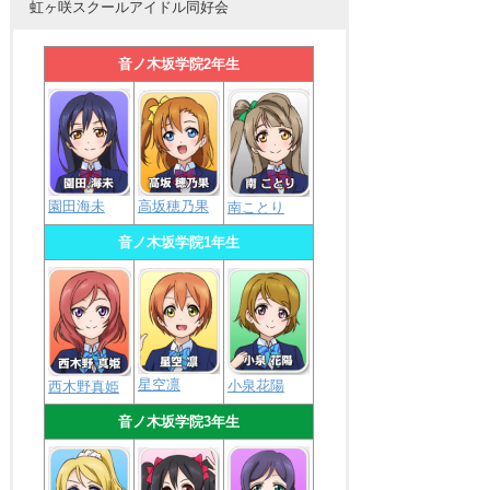
虹ヶ咲スクールアイドル同好会
音ノ木坂学院2年生
園田海未
高坂穂乃果
南ことり
音ノ木坂学院1年生
星空凛
小泉花陽
西木野真姫
音ノ木坂学院3年生