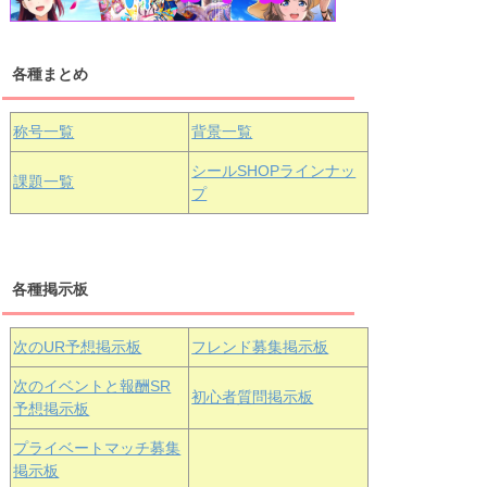
各種まとめ
国木田花丸
津島善子
黒澤ルビィ
桜坂しずく
中須かすみ
称号一覧
背景一覧
天王寺璃奈
浦の星女学院3年生
シールSHOPラインナッ
課題一覧
プ
三船栞子
各種掲示板
小原鞠莉
黒澤ダイヤ
松浦果南
虹ヶ咲学園3年生
次のUR予想掲示板
フレンド募集掲示板
次のイベントと報酬SR
初心者質問掲示板
予想掲示板
エマ・ヴェ
近江彼方
朝香果林
プライベートマッチ募集
ルデ
掲示板