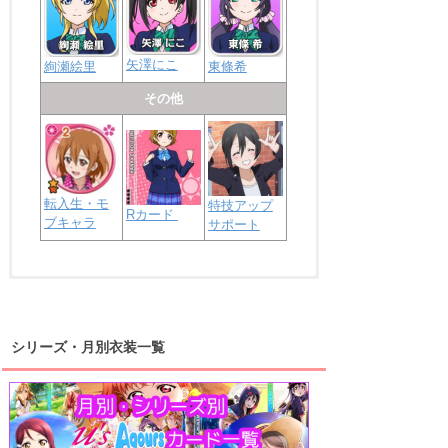
矢澤にこ
絢瀬絵里
東條希
その他
転入生・モ
特技アップ
Rカード
ブキャラ
サポート
浦の星女学院2年生
虹ヶ咲学園2年生
シリーズ・月別衣装一覧
高海千歌
渡辺曜
桜内梨子
上原歩夢
宮下愛
優木せつ菜
浦の星女学院1年生
虹ヶ咲学園1年生