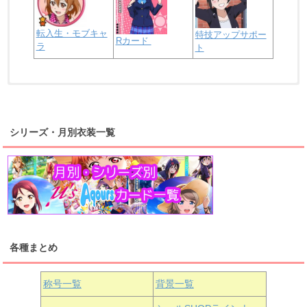
転入生・モブキャ
特技アップサポー
Rカード
ラ
ト
浦の星女学院2年生
虹ヶ咲学園2年生
シリーズ・月別衣装一覧
高海千歌
渡辺曜
桜内梨子
上原歩夢
宮下愛
優木せつ菜
浦の星女学院1年生
虹ヶ咲学園1年生
各種まとめ
国木田花丸
津島善子
黒澤ルビィ
桜坂しずく
中須かすみ
称号一覧
背景一覧
天王寺璃奈
浦の星女学院3年生