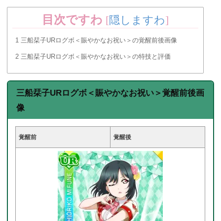
目次ですわ
[
隠しますわ
]
1
三船栞子URログボ＜賑やかなお祝い＞の覚醒前後画像
2
三船栞子URログボ＜賑やかなお祝い＞の特技と評価
三船栞子URログボ＜賑やかなお祝い＞覚醒前後画
像
覚醒前
覚醒後