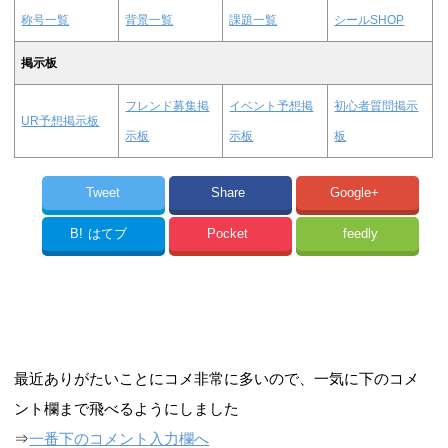
称号一覧
背景一覧
課題一覧
シールSHOP
掲示板
フレンド募集掲
イベント予想掲
初心者質問掲示
UR予想掲示板
示板
示板
板
Tweet
Share
Google+
B!
はてブ
Pocket
feedly
最近ありがたいことにコメ非常に多いので、一気に下のコメ
ント欄まで飛べるようにしました
⇒
一番下のコメント入力欄へ