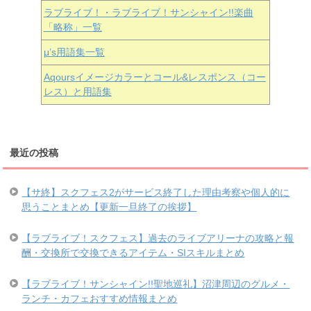
ラブライブ！・ラブライブ！サンシャイン!!楽曲
「略称」一覧
μ’s用語集一覧
Aqoursイメージカラーとコール&レスポンス（コー
レス）と用語集
最近の投稿
【サ終】スクフェス2がサービス終了した理由考察や個人的に
思うことまとめ【更新一旦終了の挨拶】
【ラブライブ！スクフェス】過去のライブアリーナの攻略と報
酬・交換所で交換できるアイテム・SIスキルまとめ
【ラブライブ！サンシャイン!!聖地巡礼】沼津周辺のグルメ・
ランチ・カフェおすすめ情報まとめ