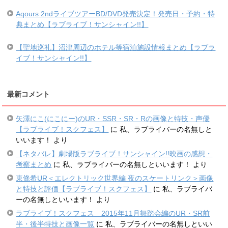
Aqours 2ndライブツアーBD/DVD発売決定！発売日・予約・特
典まとめ【ラブライブ！サンシャイン!!】
【聖地巡礼】沼津周辺のホテル等宿泊施設情報まとめ【ラブラ
イブ！サンシャイン!!】
最新コメント
矢澤にこ(にこにー)のUR・SSR・SR・Rの画像と特技・声優
【ラブライブ！スクフェス】
に
私、ラブライバーの名無しと
いいます！
より
【ネタバレ】劇場版ラブライブ！サンシャイン!!映画の感想・
考察まとめ
に
私、ラブライバーの名無しといいます！
より
東條希UR＜エレクトリック世界編 夜のスケートリンク＞画像
と特技と評価【ラブライブ！スクフェス】
に
私、ラブライバ
ーの名無しといいます！
より
ラブライブ！スクフェス 2015年11月舞踏会編のUR・SR前
半・後半特技と画像一覧
に
私、ラブライバーの名無しといい