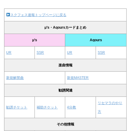
スクフェス速報トップページに戻る
μ’s・Aqoursカードまとめ
μ’s
Aqours
UR
SSR
UR
SSR
楽曲情報
新規解禁曲
新規MASTER
勧誘関連
リセマラのやり
勧誘チケット
補助チケット
4分教
方
その他情報