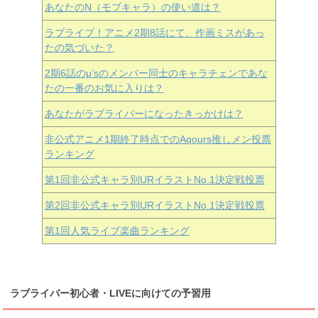
あなたのN（モブキャラ）の使い道は？
ラブライブ！アニメ2期8話にて、作画ミスがあっ
たの気づいた？
2期6話のμ’sのメンバー同士のキャラチェンであな
たの一番のお気に入りは？
あなたがラブライバーになったきっかけは？
非公式アニメ1期終了時点でのAqours推しメン投票
ランキング
第1回非公式キャラ別URイラストNo.1決定戦投票
第2回非公式キャラ別URイラストNo.1決定戦投票
第1回人気ライブ楽曲ランキング
ラブライバー初心者・LIVEに向けての予習用