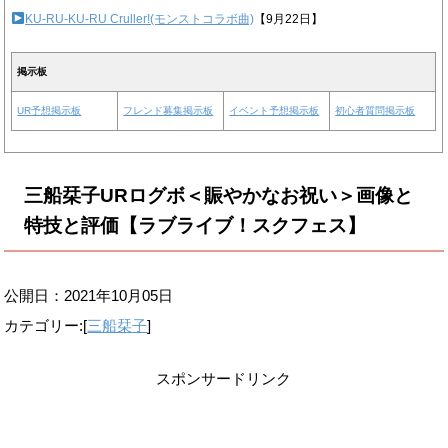
KU-RU-KU-RU Cruller!(モンストコラボ曲)
【9月22日】
掲示板
UR予想掲示板
フレンド募集掲示板
イベント予想掲示板
初心者質問掲示板
三船栞子URログボ＜賑やかなお祝い＞画像と
特技と評価【ラブライブ！スクフェス】
公開日：
2021年10月05日
カテゴリー:[
三船栞子
]
スポンサードリンク