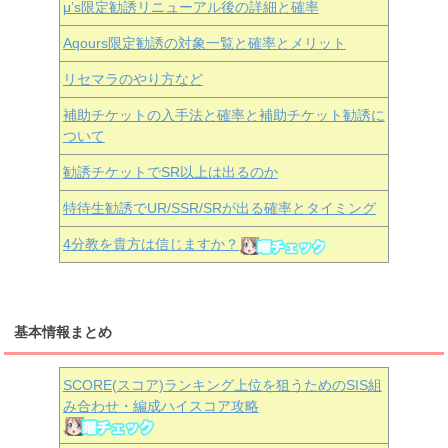
μ’s限定勧誘リニューアル後の詳細と確率
Aqours
限定勧誘の対象一覧と確率とメリット
リセマラのやり方など
補助チケットの入手法と確率と補助チケット勧誘に
ついて
勧誘チケットでSR以上は出るのか
特待生勧誘でUR/SSR/SRが出る確率とタイミング
4分教を貴方は信じますか？
基本情報まとめ
SCORE(スコア)ランキング上位を狙うためのSIS組
み合わせ・編成ハイスコア攻略