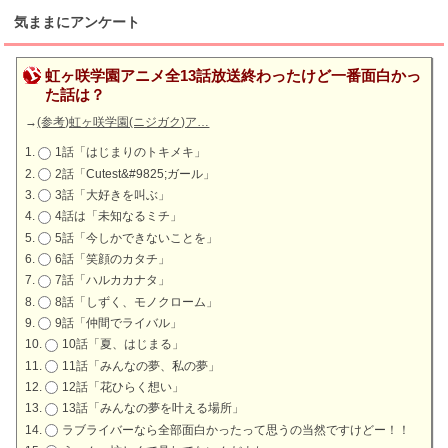
気ままにアンケート
虹ヶ咲学園アニメ全13話放送終わったけど一番面白かっ
た話は？
→
(参考)虹ヶ咲学園(ニジガク)ア…
1話「はじまりのトキメキ」
2話「Cutest&#9825;ガール」
3話「大好きを叫ぶ」
4話は「未知なるミチ」
5話「今しかできないことを」
6話「笑顔のカタチ」
7話「ハルカカナタ」
8話「しずく、モノクローム」
9話「仲間でライバル」
10話「夏、はじまる」
11話「みんなの夢、私の夢」
12話「花ひらく想い」
13話「みんなの夢を叶える場所」
ラブライバーなら全部面白かったって思うの当然ですけどー！！