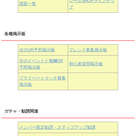
シールSHOPラインナッ
課題一覧
プ
三船栞子
各種掲示板
小原鞠莉
黒澤ダイヤ
松浦果南
虹ヶ咲学園3年生
次のUR予想掲示板
フレンド募集掲示板
次のイベントと報酬SR
初心者質問掲示板
予想掲示板
近江彼方
朝香果林
エマ・ヴェルデ
プライベートマッチ募集
掲示板
ガチャ・勧誘関連
メンバー限定勧誘・ステップアップ勧誘