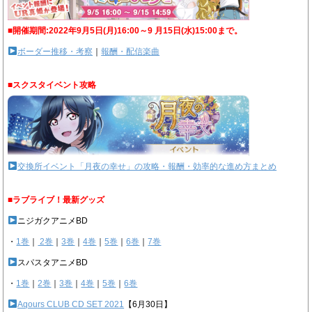
■開催期間:2022年9月5日(月)16:00～9 月15日(水)15:00まで。
ボーダー推移・考察
｜
報酬・配信楽曲
■スクスタイベント攻略
交換所イベント「月夜の幸せ」の攻略・報酬・効率的な進め方まとめ
■ラブライブ！最新グッズ
ニジガクアニメBD
・
1巻
｜
2巻
｜
3巻
｜
4巻
｜
5巻
｜
6巻
｜
7巻
スパスタアニメBD
・
1巻
｜
2巻
｜
3巻
｜
4巻
｜
5巻
｜
6巻
Aqours CLUB CD SET 2021
【6月30日】