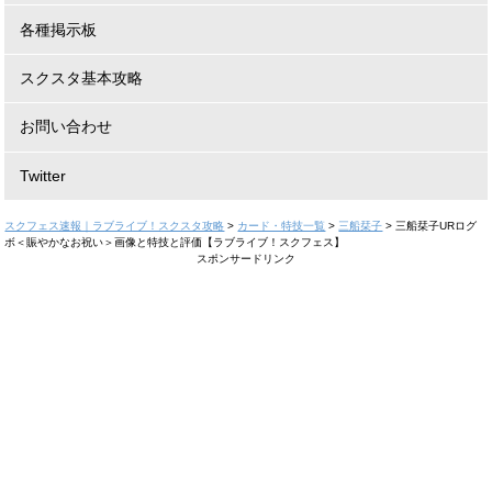
各種掲示板
スクスタ基本攻略
お問い合わせ
Twitter
スクフェス速報｜ラブライブ！スクスタ攻略
>
カード・特技一覧
>
三船栞子
>
三船栞子URログ
ボ＜賑やかなお祝い＞画像と特技と評価【ラブライブ！スクフェス】
スポンサードリンク