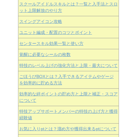
スクールアイドルスキルとは？一覧と入手法とスロ
ット上限解放のやり方
スイングアイコン攻略
ユニット編成・配置のコツとポイント
センタースキル効果一覧と使い方
覚醒に必要なシールの枚数
特技のレベル上げの強化方法と上限・最大について
ごほうびBOXとは？入手できるアイテムやゲージ
を効率的に貯める方法
効率的な絆ポイントの貯め方と上限と補正・スコア
について
特技アップサポートメンバーの特技の上げ方と獲得
経験値
お気に入りptとは？溜め方や獲得出来るptについて