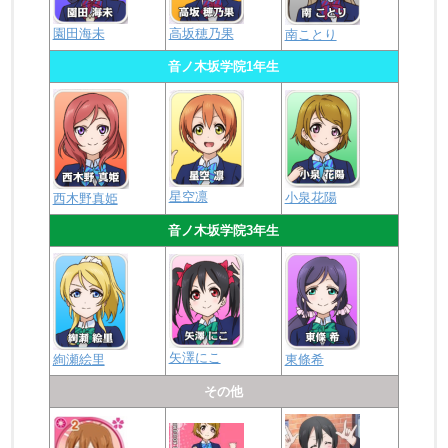
園田海未
高坂穂乃果
南ことり
音ノ木坂学院1年生
星空凛
小泉花陽
西木野真姫
音ノ木坂学院3年生
矢澤にこ
絢瀬絵里
東條希
その他