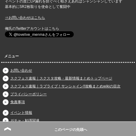
イベントの度にLP漏れを防ぐべく暇さえあればシャンシャンしています
基本的にSR2枚取りを使命として奮闘中
⇒お問い合わせはこちら
俺氏のTwitterアカウントはこちら
メニュー
お問い合わせ
スクフェス速報｜スクスタ攻略・最新情報まとめトップページ
スクフェス速報｜ラブライブ！サンシャイン!!攻略まとめwikiの目次
プライバシーポリシー
免責事項
イベント情報
ガチャ・勧誘関連
スコアマッチ攻略編
このページの先頭へ