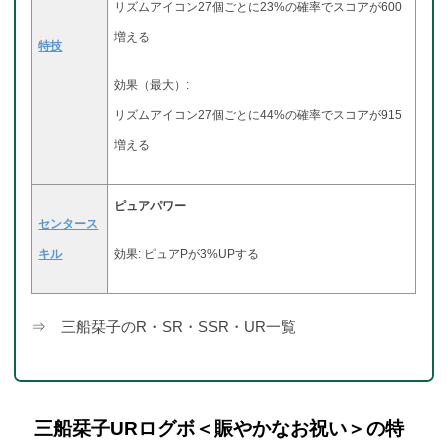
リズムアイコン27個ごとに23%の確率でスコアが600
増える
特技
効果（最大）:
リズムアイコン27個ごとに44%の確率でスコアが915
増える
ピュアパワー
センタース
キル
効果: ピュアPが3%UPする
⇒ 三船栞子のR・SR・SSR・UR一覧
三船栞子URログボ＜賑やかなお祝い＞の特