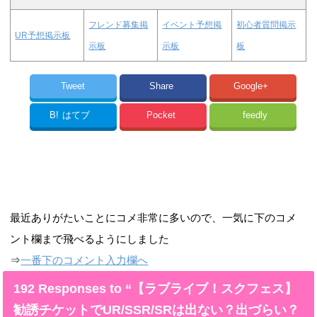
フレンド募集掲
イベント予想掲
初心者質問掲示
UR予想掲示板
示板
示板
板
Tweet
Share
Google+
B!
はてブ
Pocket
feedly
最近ありがたいことにコメ非常に多いので、一気に下のコメ
ント欄まで飛べるようにしました
⇒
一番下のコメント入力欄へ
192 Responses to “【ラブライブ！スクフェス】
勧誘チケットでUR/SSR/SRは出ない？出づらい？