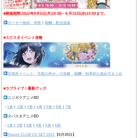
■開催期間:2022年9月5日(月)16:00～9 月15日(水)15:00まで。
ボーダー推移・考察
｜
報酬・配信楽曲
■スクスタイベント攻略
交換所イベント「月夜の幸せ」の攻略・報酬・効率的な進め方まとめ
■ラブライブ！最新グッズ
ニジガクアニメBD
・
1巻
｜
2巻
｜
3巻
｜
4巻
｜
5巻
｜
6巻
｜
7巻
スパスタアニメBD
・
1巻
｜
2巻
｜
3巻
｜
4巻
｜
5巻
｜
6巻
Aqours CLUB CD SET 2021
【6月30日】