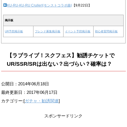
KU-RU-KU-RU Cruller!(モンストコラボ曲)
【9月22日】
掲示板
UR予想掲示板
フレンド募集掲示板
イベント予想掲示板
初心者質問掲示板
【ラブライブ！スクフェス】勧誘チケットで
UR/SSR/SRは出ない？出づらい？確率は？
公開日：2014年06月18日
最終更新日：
2017年06月17日
カテゴリー:[
ガチャ・勧誘関連
]
スポンサードリンク