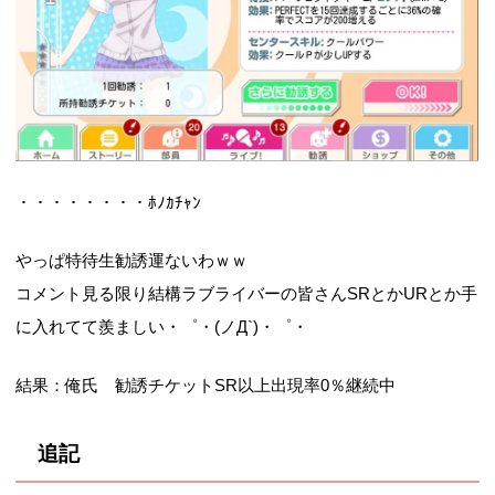
・・・・・・・・ﾎﾉｶﾁｬﾝ
やっぱ特待生勧誘運ないわｗｗ
コメント見る限り結構ラブライバーの皆さんSRとかURとか手
に入れてて羨ましい・゜・(ノД`)・゜・
結果：俺氏 勧誘チケットSR以上出現率0％継続中
追記