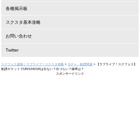
各種掲示板
スクスタ基本攻略
お問い合わせ
Twitter
スクフェス速報｜ラブライブ！スクスタ攻略
>
ガチャ・勧誘関連
>
【ラブライブ！スクフェス】
勧誘チケットでUR/SSR/SRは出ない？出づらい？確率は？
スポンサードリンク