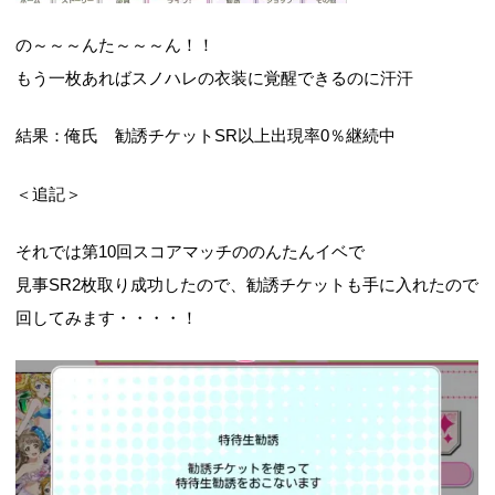
の～～～んた～～～ん！！
もう一枚あればスノハレの衣装に覚醒できるのに汗汗
結果：俺氏 勧誘チケットSR以上出現率0％継続中
＜追記＞
それでは第10回スコアマッチののんたんイベで
見事SR2枚取り成功したので、勧誘チケットも手に入れたので
回してみます・・・・！