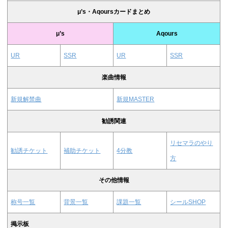
μ’s・Aqoursカードまとめ
μ’s
Aqours
UR
SSR
UR
SSR
楽曲情報
新規解禁曲
新規MASTER
勧誘関連
リセマラのやり
勧誘チケット
補助チケット
4分教
方
その他情報
称号一覧
背景一覧
課題一覧
シールSHOP
掲示板