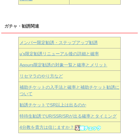
ガチャ・勧誘関連
メンバー限定勧誘・ステップアップ勧誘
μ’s限定勧誘リニューアル後の詳細と確率
Aqours
限定勧誘の対象一覧と確率とメリット
リセマラのやり方など
補助チケットの入手法と確率と補助チケット勧誘に
ついて
勧誘チケットでSR以上は出るのか
特待生勧誘でUR/SSR/SRが出る確率とタイミング
4分教を貴方は信じますか？