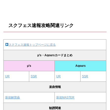
スクフェス速報攻略関連リンク
スクフェス速報トップページに戻る
μ’s・Aqoursカードまとめ
μ’s
Aqours
UR
SSR
UR
SSR
楽曲情報
新規解禁曲
新規MASTER
勧誘関連