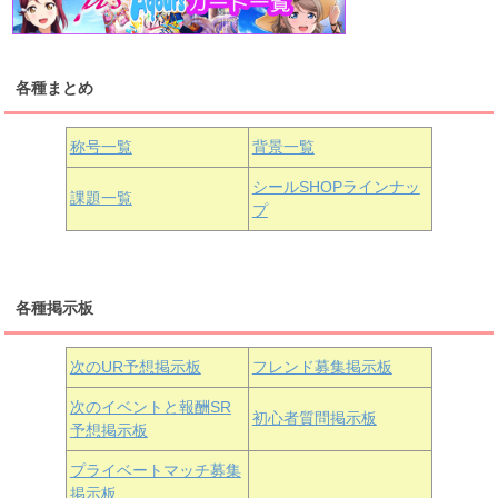
浦の星女学院1年生
虹ヶ咲学園1年生
各種まとめ
国木田花丸
津島善子
黒澤ルビィ
桜坂しずく
中須かすみ
称号一覧
背景一覧
天王寺璃奈
浦の星女学院3年生
シールSHOPラインナッ
課題一覧
プ
三船栞子
各種掲示板
小原鞠莉
黒澤ダイヤ
松浦果南
虹ヶ咲学園3年生
次のUR予想掲示板
フレンド募集掲示板
次のイベントと報酬SR
初心者質問掲示板
予想掲示板
近江彼方
朝香果林
エマ・ヴェルデ
プライベートマッチ募集
掲示板