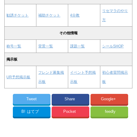
リセマラのやり
勧誘チケット
補助チケット
4分教
方
その他情報
称号一覧
背景一覧
課題一覧
シールSHOP
掲示板
フレンド募集掲
イベント予想掲
初心者質問掲示
UR予想掲示板
示板
示板
板
Tweet
Share
Google+
B!
はてブ
Pocket
feedly