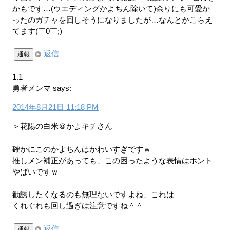
かもです…(ウエディングかよちん除いて)余りにも可愛か
ったのガチャを回しそうになりましたが…なんとかこらえ
てます(￣0￣;)
返信
通報
1.1
勇者メンマ
says:
2014年8月21日 11:18 PM
＞花陽の白米＠かよキチさん
確かにこのかよちんはかわいすぎですｗ
推しメン補正があっても、この困ったような表情はホント
やばいですｗ
勧誘したくなるのも無理ないですよね、これは
くれぐれも回し過ぎは注意ですね＾＾
返信
通報