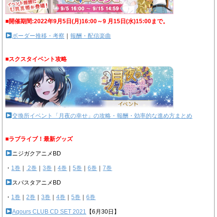
■開催期間:2022年9月5日(月)16:00～9 月15日(水)15:00まで。
ボーダー推移・考察
｜
報酬・配信楽曲
■スクスタイベント攻略
交換所イベント「月夜の幸せ」の攻略・報酬・効率的な進め方まとめ
■ラブライブ！最新グッズ
ニジガクアニメBD
・
1巻
｜
2巻
｜
3巻
｜
4巻
｜
5巻
｜
6巻
｜
7巻
スパスタアニメBD
・
1巻
｜
2巻
｜
3巻
｜
4巻
｜
5巻
｜
6巻
Aqours CLUB CD SET 2021
【6月30日】