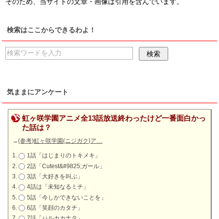
そのため、当サイトの文章・画像は引用を含んでいます。
検索はここからできるわよ！
気ままにアンケート
虹ヶ咲学園アニメ全13話放送終わったけど一番面白かっ
た話は？
→
(参考)虹ヶ咲学園(ニジガク)ア…
1話「はじまりのトキメキ」
2話「Cutest&#9825;ガール」
3話「大好きを叫ぶ」
4話は「未知なるミチ」
5話「今しかできないことを」
6話「笑顔のカタチ」
7話「ハルカカナタ」