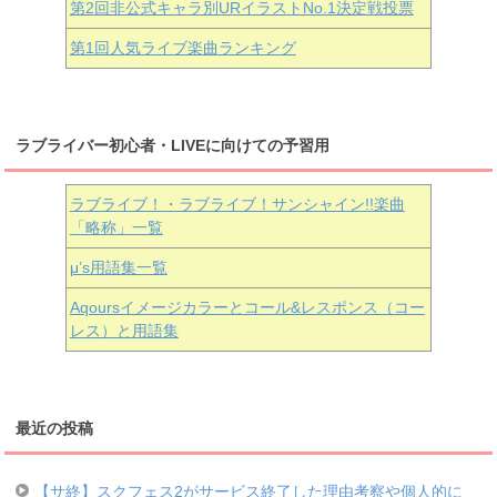
第2回非公式キャラ別URイラストNo.1決定戦投票
第1回人気ライブ楽曲ランキング
ラブライバー初心者・LIVEに向けての予習用
ラブライブ！・ラブライブ！サンシャイン!!楽曲
「略称」一覧
μ’s用語集一覧
Aqoursイメージカラーとコール&レスポンス（コー
レス）と用語集
最近の投稿
【サ終】スクフェス2がサービス終了した理由考察や個人的に