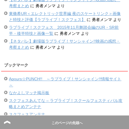
考察まとめ
に
勇者メンマ
より
東條希UR＜エレクトリック世界編 夜のスケートリンク＞画像
と特技と評価【ラブライブ！スクフェス】
に
勇者メンマ
より
ラブライブ！スクフェス 2015年11月舞踏会編のUR・SR前
半・後半特技と画像一覧
に
勇者メンマ
より
【ネタバレ】劇場版ラブライブ！サンシャイン!!映画の感想・
考察まとめ
に
勇者メンマ
より
ブックマーク
Aqours☆PUNCH!! ～ラブライブ！サンシャイン!!情報サイト
～
なかよしマッチ掲示板
スクフェスあんてな – ラブライブ！スクールフェスティバル攻
略まとめアンテナ
スクフェスアンテナ
スクフェス公式Twitterアカウント
このページの先頭へ