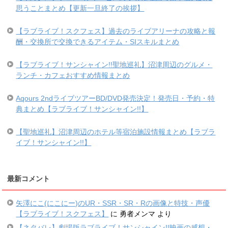
思うことまとめ【更新一旦終了の挨拶】
【ラブライブ！スクフェス】過去のライブアリーナの攻略と報
酬・交換所で交換できるアイテム・SIスキルまとめ
【ラブライブ！サンシャイン!!聖地巡礼】沼津周辺のグルメ・
ランチ・カフェおすすめ情報まとめ
Aqours 2ndライブツアーBD/DVD発売決定！発売日・予約・特
典まとめ【ラブライブ！サンシャイン!!】
【聖地巡礼】沼津周辺のホテル等宿泊施設情報まとめ【ラブラ
イブ！サンシャイン!!】
最新コメント
矢澤にこ(にこにー)のUR・SSR・SR・Rの画像と特技・声優
【ラブライブ！スクフェス】
に
勇者メンマ
より
【ネタバレ】劇場版ラブライブ！サンシャイン!!映画の感想・