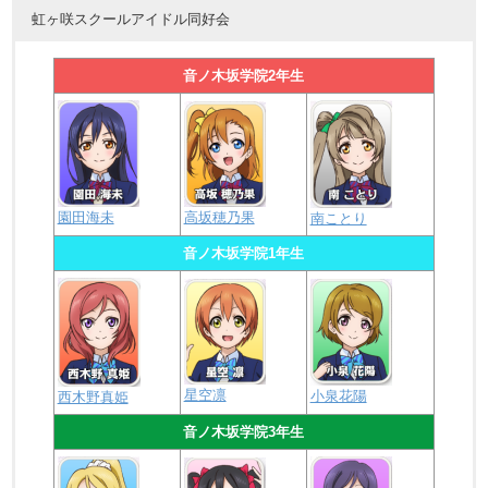
虹ヶ咲スクールアイドル同好会
音ノ木坂学院2年生
園田海未
高坂穂乃果
南ことり
音ノ木坂学院1年生
星空凛
小泉花陽
西木野真姫
音ノ木坂学院3年生