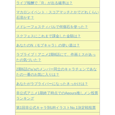
ライブ報酬で「R」が出る確率は？
マカロンイベント・スコアマッチとかでどれくらい
石溶かす？
メドレーフェスティバルで何個石を使った？
スクフェスにこれまで課金した金額は？
あなたのN（モブキャラ）の使い道は？
ラブライブ！アニメ2期8話にて、作画ミスがあっ
たの気づいた？
2期6話のμ’sのメンバー同士のキャラチェンであな
たの一番のお気に入りは？
あなたがラブライバーになったきっかけは？
非公式アニメ1期終了時点でのAqours推しメン投票
ランキング
第1回非公式キャラ別URイラストNo.1決定戦投票