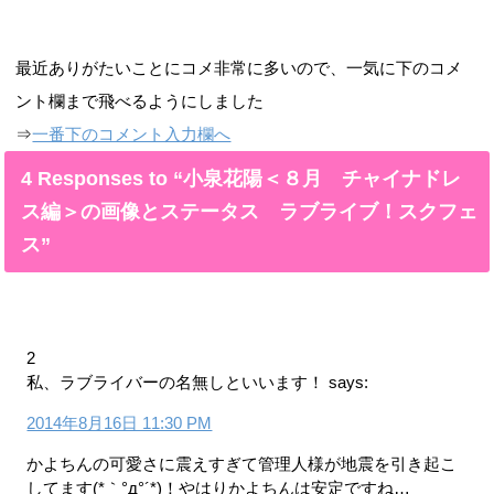
最近ありがたいことにコメ非常に多いので、一気に下のコメ
ント欄まで飛べるようにしました
⇒
一番下のコメント入力欄へ
4 Responses to “小泉花陽＜８月 チャイナドレ
ス編＞の画像とステータス ラブライブ！スクフェ
ス”
2
私、ラブライバーの名無しといいます！
says:
2014年8月16日 11:30 PM
かよちんの可愛さに震えすぎて管理人様が地震を引き起こ
してます(*｀°д°´*)！やはりかよちんは安定ですね…