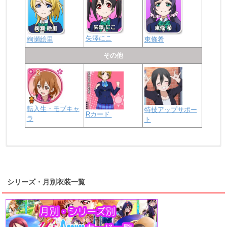
矢澤にこ
絢瀬絵里
東條希
その他
転入生・モブキャ
特技アップサポー
Rカード
ラ
ト
浦の星女学院2年生
虹ヶ咲学園2年生
シリーズ・月別衣装一覧
高海千歌
渡辺曜
桜内梨子
上原歩夢
宮下愛
優木せつ菜