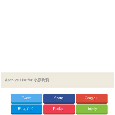
Archive List for 小原鞠莉
Tweet
Share
Google+
B!
はてブ
Pocket
feedly