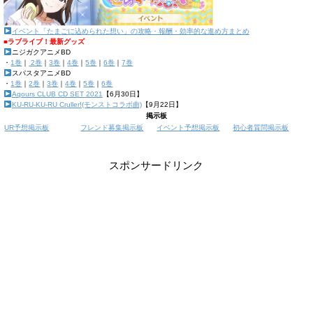
イベント「たまごに込められた想い」の攻略・報酬・効率的な進め方まとめ
■ラブライブ！最新グッズ
ニジガクアニメBD
・
1巻
｜
2巻
｜
3巻
｜
4巻
｜
5巻
｜
6巻
｜
7巻
スパスタアニメBD
・
1巻
｜
2巻
｜
3巻
｜
4巻
｜
5巻
｜
6巻
Aqours CLUB CD SET 2021
【6月30日】
KU-RU-KU-RU Cruller!(モンストコラボ曲)
【9月22日】
掲示板
UR予想掲示板
フレンド募集掲示板
イベント予想掲示板
初心者質問掲示板
スポンサードリンク