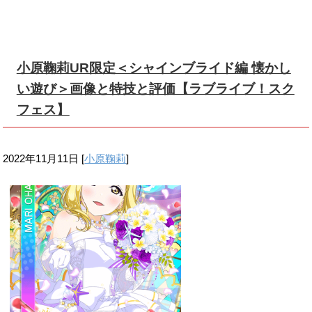
小原鞠莉UR限定＜シャインブライド編 懐かし
い遊び＞画像と特技と評価【ラブライブ！スク
フェス】
2022年11月11日
[
小原鞠莉
]