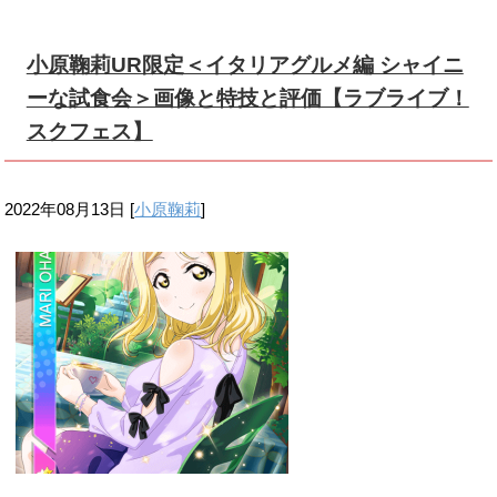
小原鞠莉UR限定＜イタリアグルメ編 シャイニ
ーな試食会＞画像と特技と評価【ラブライブ！
スクフェス】
2022年08月13日
[
小原鞠莉
]