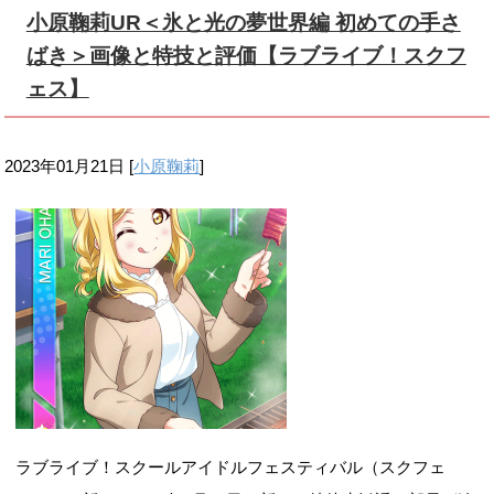
小原鞠莉UR＜氷と光の夢世界編 初めての手さ
ばき＞画像と特技と評価【ラブライブ！スクフ
ェス】
2023年01月21日
[
小原鞠莉
]
ラブライブ！スクールアイドルフェスティバル（スクフェ