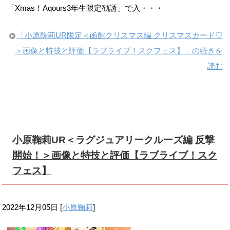
「Xmas！Aqours3年生限定勧誘」で入・・・
「小原鞠莉UR限定＜函館クリスマス編 クリスマスカード♡
＞画像と特技と評価【ラブライブ！スクフェス】」の続きを
読む
小原鞠莉UR＜ラグジュアリークルーズ編 反撃
開始！＞画像と特技と評価【ラブライブ！スク
フェス】
2022年12月05日
[
小原鞠莉
]