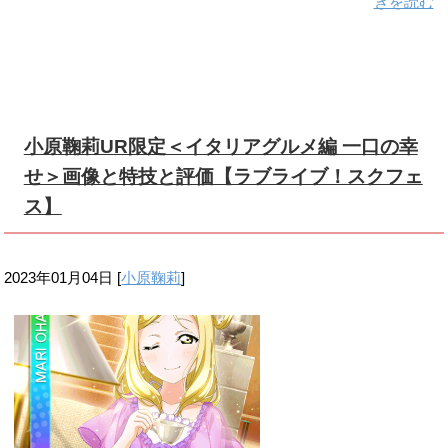
きを読む
小原鞠莉UR限定＜イタリアグルメ編 一口の幸
せ＞画像と特技と評価【ラブライブ！スクフェ
ス】
2023年01月04日
[
小原鞠莉
]