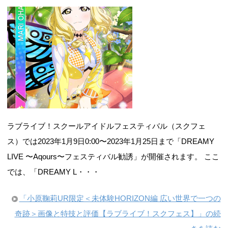
ラブライブ！スクールアイドルフェスティバル（スクフェ
ス）では2023年1月9日0:00〜2023年1月25日まで「DREAMY
LIVE 〜Aqours〜フェスティバル勧誘」が開催されます。 ここ
では、「DREAMY L・・・
「小原鞠莉UR限定＜未体験HORIZON編 広い世界で一つの
奇跡＞画像と特技と評価【ラブライブ！スクフェス】」の続