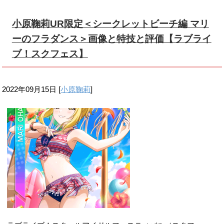
小原鞠莉UR限定＜シークレットビーチ編 マリ
ーのフラダンス＞画像と特技と評価【ラブライ
ブ！スクフェス】
2022年09月15日
[
小原鞠莉
]