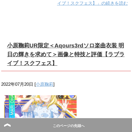
イブ！スクフェス】」の続きを読む
小原鞠莉UR限定＜Aqours3rdソロ楽曲衣装 明
日の輝きを求めて＞画像と特技と評価【ラブラ
イブ！スクフェス】
2022年07月20日
[
小原鞠莉
]
このページの先頭へ