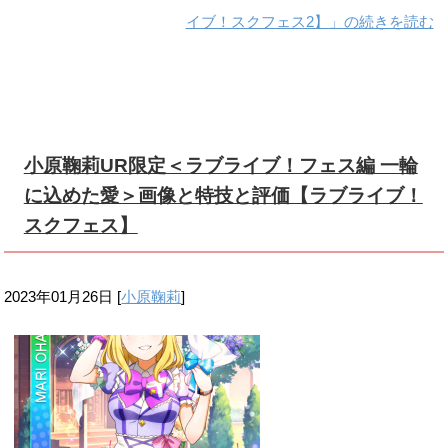
イブ！スクフェス2】」の続きを読む
小原鞠莉UR限定＜ラブライブ！フェス編 一輪
に込めた愛＞画像と特技と評価【ラブライブ！
スクフェス】
2023年01月26日
[
小原鞠莉
]