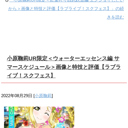
から＞画像と特技と評価【ラブライブ！スクフェス】」の続
きを読む
小原鞠莉UR限定＜ウォーターエッセンス編 サ
マースケジュール＞画像と特技と評価【ラブラ
イブ！スクフェス】
2022年08月29日
[
小原鞠莉
]