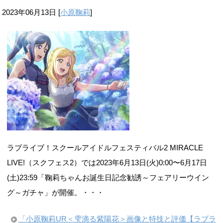
2023年06月13日
[
小原鞠莉
]
ラブライブ！スクールアイドルフェスティバル2 MIRACLE
LIVE!（スクフェス2）では2023年6月13日(火)0:00〜6月17日
(土)23:59「鞠莉ちゃんお誕生日記念勧誘～フェアリーウイン
グ～ガチャ」が開催。・・・
「小原鞠莉UR＜雫滴る紫陽花＞画像と特技と評価【ラブラ