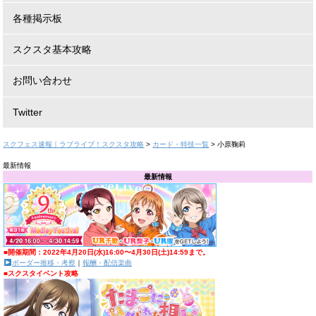
各種掲示板
スクスタ基本攻略
お問い合わせ
Twitter
スクフェス速報｜ラブライブ！スクスタ攻略
>
カード・特技一覧
>
小原鞠莉
最新情報
最新情報
■開催期間：2022年4月20日(水)16:00〜4月30日(土)14:59まで。
ボーダー推移・考察
｜
報酬・配信楽曲
■スクスタイベント攻略