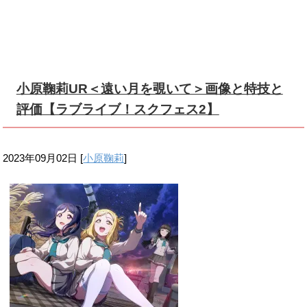
小原鞠莉UR＜遠い月を覗いて＞画像と特技と
評価【ラブライブ！スクフェス2】
2023年09月02日
[
小原鞠莉
]