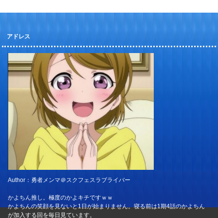
アドレス
Author：勇者メンマ＠スクフェスラブライバー
かよちん推し。極度のかよキチですｗｗ
かよちんの笑顔を見ないと1日が始まりません。寝る前は1期4話のかよちん
が加入する回を毎日見ています。