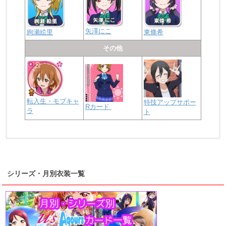
矢澤にこ
絢瀬絵里
東條希
その他
転入生・モブキャ
特技アップサポー
Rカード
ラ
ト
浦の星女学院2年生
虹ヶ咲学園2年生
シリーズ・月別衣装一覧
高海千歌
渡辺曜
桜内梨子
上原歩夢
宮下愛
優木せつ菜
浦の星女学院1年生
虹ヶ咲学園1年生