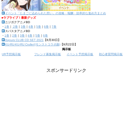
イベント「たまごに込められた想い」の攻略・報酬・効率的な進め方まとめ
■ラブライブ！最新グッズ
ニジガクアニメBD
・
1巻
｜
2巻
｜
3巻
｜
4巻
｜
5巻
｜
6巻
｜
7巻
スパスタアニメBD
・
1巻
｜
2巻
｜
3巻
｜
4巻
｜
5巻
｜
6巻
Aqours CLUB CD SET 2021
【6月30日】
KU-RU-KU-RU Cruller!(モンストコラボ曲)
【9月22日】
掲示板
UR予想掲示板
フレンド募集掲示板
イベント予想掲示板
初心者質問掲示板
スポンサードリンク