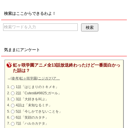
検索はここからできるわよ！
気ままにアンケート
虹ヶ咲学園アニメ全13話放送終わったけど一番面白かっ
た話は？
→
(参考)虹ヶ咲学園(ニジガク)ア…
1話「はじまりのトキメキ」
2話「Cutest&#9825;ガール」
3話「大好きを叫ぶ」
4話は「未知なるミチ」
5話「今しかできないことを」
6話「笑顔のカタチ」
7話「ハルカカナタ」