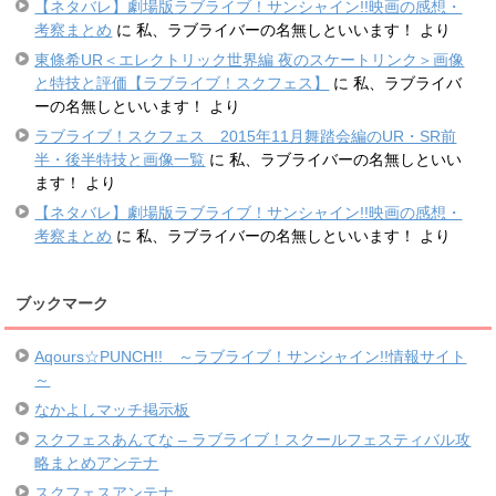
【ネタバレ】劇場版ラブライブ！サンシャイン!!映画の感想・
考察まとめ
に
私、ラブライバーの名無しといいます！
より
東條希UR＜エレクトリック世界編 夜のスケートリンク＞画像
と特技と評価【ラブライブ！スクフェス】
に
私、ラブライバ
ーの名無しといいます！
より
ラブライブ！スクフェス 2015年11月舞踏会編のUR・SR前
半・後半特技と画像一覧
に
私、ラブライバーの名無しといい
ます！
より
【ネタバレ】劇場版ラブライブ！サンシャイン!!映画の感想・
考察まとめ
に
私、ラブライバーの名無しといいます！
より
ブックマーク
Aqours☆PUNCH!! ～ラブライブ！サンシャイン!!情報サイト
～
なかよしマッチ掲示板
スクフェスあんてな – ラブライブ！スクールフェスティバル攻
略まとめアンテナ
スクフェスアンテナ