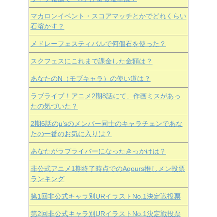
マカロンイベント・スコアマッチとかでどれくらい
石溶かす？
メドレーフェスティバルで何個石を使った？
スクフェスにこれまで課金した金額は？
あなたのN（モブキャラ）の使い道は？
ラブライブ！アニメ2期8話にて、作画ミスがあっ
たの気づいた？
2期6話のμ’sのメンバー同士のキャラチェンであな
たの一番のお気に入りは？
あなたがラブライバーになったきっかけは？
非公式アニメ1期終了時点でのAqours推しメン投票
ランキング
第1回非公式キャラ別URイラストNo.1決定戦投票
第2回非公式キャラ別URイラストNo.1決定戦投票