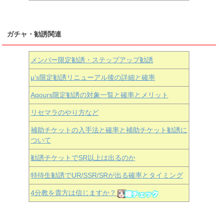
ガチャ・勧誘関連
メンバー限定勧誘・ステップアップ勧誘
μ’s限定勧誘リニューアル後の詳細と確率
Aqours
限定勧誘の対象一覧と確率とメリット
リセマラのやり方など
補助チケットの入手法と確率と補助チケット勧誘に
ついて
勧誘チケットでSR以上は出るのか
特待生勧誘でUR/SSR/SRが出る確率とタイミング
4分教を貴方は信じますか？