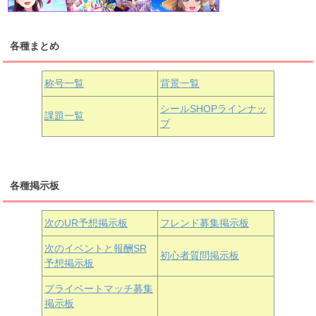
各種まとめ
国木田花丸
津島善子
黒澤ルビィ
桜坂しずく
中須かすみ
称号一覧
背景一覧
天王寺璃奈
浦の星女学院3年生
シールSHOPラインナッ
課題一覧
プ
三船栞子
各種掲示板
小原鞠莉
黒澤ダイヤ
松浦果南
虹ヶ咲学園3年生
次のUR予想掲示板
フレンド募集掲示板
次のイベントと報酬SR
初心者質問掲示板
予想掲示板
近江彼方
朝香果林
エマ・ヴェルデ
プライベートマッチ募集
掲示板