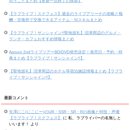
思うことまとめ【更新一旦終了の挨拶】
【ラブライブ！スクフェス】過去のライブアリーナの攻略と報
酬・交換所で交換できるアイテム・SIスキルまとめ
【ラブライブ！サンシャイン!!聖地巡礼】沼津周辺のグルメ・
ランチ・カフェおすすめ情報まとめ
Aqours 2ndライブツアーBD/DVD発売決定！発売日・予約・特
典まとめ【ラブライブ！サンシャイン!!】
【聖地巡礼】沼津周辺のホテル等宿泊施設情報まとめ【ラブラ
イブ！サンシャイン!!】
最新コメント
矢澤にこ(にこにー)のUR・SSR・SR・Rの画像と特技・声優
【ラブライブ！スクフェス】
に
私、ラブライバーの名無しと
いいます！
より