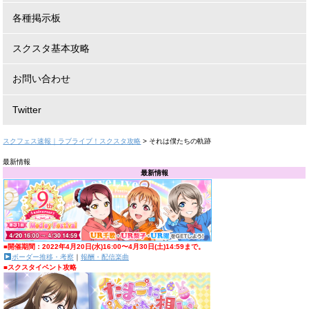
各種掲示板
スクスタ基本攻略
お問い合わせ
Twitter
スクフェス速報｜ラブライブ！スクスタ攻略
>
それは僕たちの軌跡
最新情報
最新情報
■開催期間：2022年4月20日(水)16:00〜4月30日(土)14:59まで。
ボーダー推移・考察
｜
報酬・配信楽曲
■スクスタイベント攻略