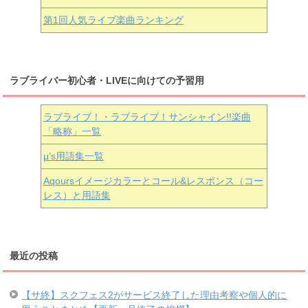
第1回人気ライブ楽曲ランキング
ラブライバー初心者・LIVEに向けての予習用
ラブライブ！・ラブライブ！サンシャイン!!楽曲
「略称」一覧
μ’s用語集一覧
Aqoursイメージカラーとコール&レスポンス（コー
レス）と用語集
最近の投稿
【サ終】スクフェス2がサービス終了した理由考察や個人的に