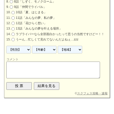
8話「しずく、モノクローム」
9話「仲間でライバル」
10話「夏、はじまる」
11話「みんなの夢、私の夢」
12話「花ひらく想い」
13話「みんなの夢を叶える場所」
ラブライバーなら全部面白かったって思うの当然ですけどー！！
うーん…忙しくて見れてないんだよねぇ…zzz
コメント
©
スクフェス攻略・速報