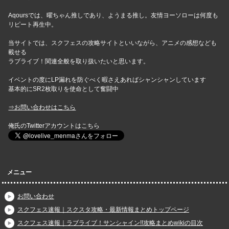
Aqoursでは、曜ちゃん推しであり、ようまる推し。友情ヨーソローは何度も
リピート再生中。
当サイトでは、スクフェスの攻略サイトといいながら、アニメの感想なども
載せる
ラブライブ！関連全般を取り扱いたいと思います。
イベントの度にLP漏れを防ぐべく暇さえあればシャンシャンしています
基本的にSR2枚取りを使命として奮闘中
⇒お問い合わせはこちら
俺氏のTwitterアカウントはこちら
メニュー
お問い合わせ
スクフェス速報｜スクスタ攻略・最新情報まとめトップページ
スクフェス速報｜ラブライブ！サンシャイン!!攻略まとめwikiの目次