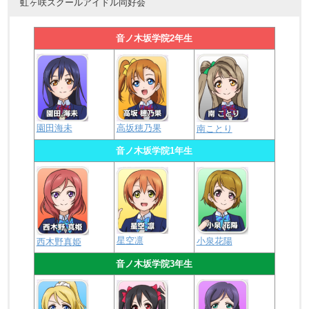
虹ヶ咲スクールアイドル同好会
音ノ木坂学院2年生
園田海未
高坂穂乃果
南ことり
音ノ木坂学院1年生
星空凛
小泉花陽
西木野真姫
音ノ木坂学院3年生