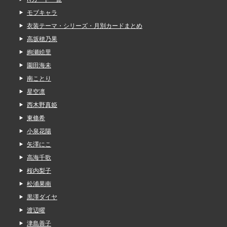
モブキャラ
衣装テーマ・シリーズ・月別カードまとめ
高坂穂乃果
絢瀬絵里
園田海未
南ことり
星空凛
西木野真姫
東條希
小泉花陽
矢澤にこ
高海千歌
桜内梨子
松浦果南
黒澤ダイヤ
渡辺曜
津島善子