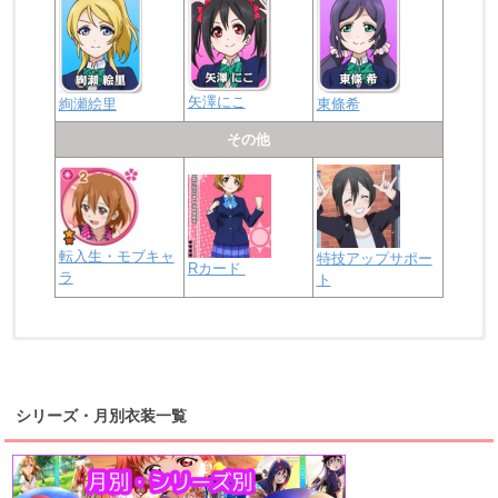
矢澤にこ
絢瀬絵里
東條希
その他
転入生・モブキャ
特技アップサポー
Rカード
ラ
ト
浦の星女学院2年生
虹ヶ咲学園2年生
シリーズ・月別衣装一覧
高海千歌
渡辺曜
桜内梨子
上原歩夢
宮下愛
優木せつ菜