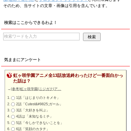
そのため、当サイトの文章・画像は引用を含んでいます。
検索はここからできるわよ！
気ままにアンケート
虹ヶ咲学園アニメ全13話放送終わったけど一番面白かっ
た話は？
→
(参考)虹ヶ咲学園(ニジガク)ア…
1話「はじまりのトキメキ」
2話「Cutest&#9825;ガール」
3話「大好きを叫ぶ」
4話は「未知なるミチ」
5話「今しかできないことを」
6話「笑顔のカタチ」