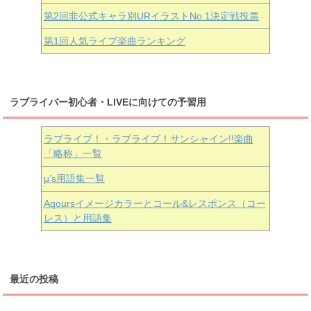
第2回非公式キャラ別URイラストNo.1決定戦投票
第1回人気ライブ楽曲ランキング
ラブライバー初心者・LIVEに向けての予習用
ラブライブ！・ラブライブ！サンシャイン!!楽曲
「略称」一覧
μ’s用語集一覧
Aqoursイメージカラーとコール&レスポンス（コー
レス）と用語集
最近の投稿