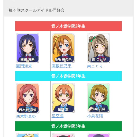
虹ヶ咲スクールアイドル同好会
音ノ木坂学院2年生
園田海未
高坂穂乃果
南ことり
音ノ木坂学院1年生
星空凛
小泉花陽
西木野真姫
音ノ木坂学院3年生