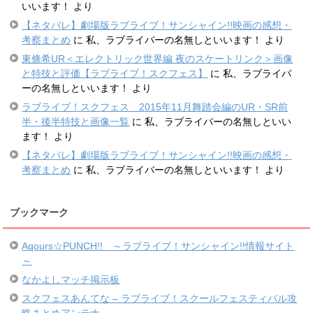
いいます！
より
【ネタバレ】劇場版ラブライブ！サンシャイン!!映画の感想・
考察まとめ
に
私、ラブライバーの名無しといいます！
より
東條希UR＜エレクトリック世界編 夜のスケートリンク＞画像
と特技と評価【ラブライブ！スクフェス】
に
私、ラブライバ
ーの名無しといいます！
より
ラブライブ！スクフェス 2015年11月舞踏会編のUR・SR前
半・後半特技と画像一覧
に
私、ラブライバーの名無しといい
ます！
より
【ネタバレ】劇場版ラブライブ！サンシャイン!!映画の感想・
考察まとめ
に
私、ラブライバーの名無しといいます！
より
ブックマーク
Aqours☆PUNCH!! ～ラブライブ！サンシャイン!!情報サイト
～
なかよしマッチ掲示板
スクフェスあんてな – ラブライブ！スクールフェスティバル攻