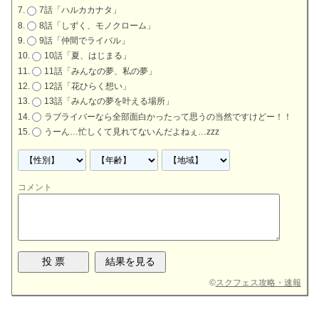
7話「ハルカカナタ」
8話「しずく、モノクローム」
9話「仲間でライバル」
10話「夏、はじまる」
11話「みんなの夢、私の夢」
12話「花ひらく想い」
13話「みんなの夢を叶える場所」
ラブライバーなら全部面白かったって思うの当然ですけどー！！
うーん…忙しくて見れてないんだよねぇ…zzz
コメント
©
スクフェス攻略・速報