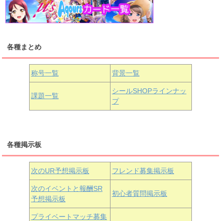
浦の星女学院1年生
虹ヶ咲学園1年生
各種まとめ
国木田花丸
津島善子
黒澤ルビィ
桜坂しずく
中須かすみ
称号一覧
背景一覧
天王寺璃奈
浦の星女学院3年生
シールSHOPラインナッ
課題一覧
プ
三船栞子
各種掲示板
小原鞠莉
黒澤ダイヤ
松浦果南
虹ヶ咲学園3年生
次のUR予想掲示板
フレンド募集掲示板
次のイベントと報酬SR
初心者質問掲示板
予想掲示板
近江彼方
朝香果林
エマ・ヴェルデ
プライベートマッチ募集