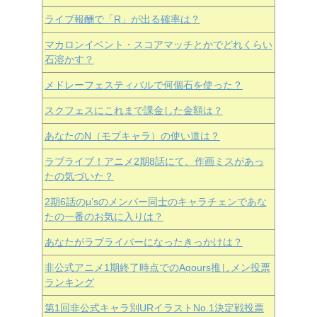
ライブ報酬で「R」が出る確率は？
マカロンイベント・スコアマッチとかでどれくらい
石溶かす？
メドレーフェスティバルで何個石を使った？
スクフェスにこれまで課金した金額は？
あなたのN（モブキャラ）の使い道は？
ラブライブ！アニメ2期8話にて、作画ミスがあっ
たの気づいた？
2期6話のμ’sのメンバー同士のキャラチェンであな
たの一番のお気に入りは？
あなたがラブライバーになったきっかけは？
非公式アニメ1期終了時点でのAqours推しメン投票
ランキング
第1回非公式キャラ別URイラストNo.1決定戦投票