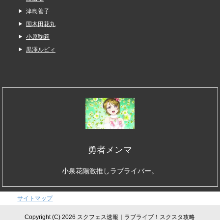
津島善子
国木田花丸
小原鞠莉
黒澤ルビィ
勇者メンマ
小泉花陽激推しラブライバー。
サイトマップ
Copyright (C) 2026 スクフェス速報｜ラブライブ！スクスタ攻略