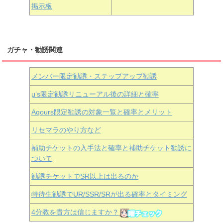
掲示板
ガチャ・勧誘関連
メンバー限定勧誘・ステップアップ勧誘
μ’s限定勧誘リニューアル後の詳細と確率
Aqours
限定勧誘の対象一覧と確率とメリット
リセマラのやり方など
補助チケットの入手法と確率と補助チケット勧誘に
ついて
勧誘チケットでSR以上は出るのか
特待生勧誘でUR/SSR/SRが出る確率とタイミング
4分教を貴方は信じますか？