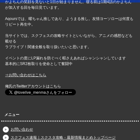
かよちんの笑顔を見ないと1日が始まりません。寝る前は1期4話のかよちん
が加入する回を毎日見ています。
Aqoursでは、曜ちゃん推しであり、ようまる推し。友情ヨーソローは何度も
リピート再生中。
当サイトでは、スクフェスの攻略サイトといいながら、アニメの感想なども
載せる
ラブライブ！関連全般を取り扱いたいと思います。
イベントの度にLP漏れを防ぐべく暇さえあればシャンシャンしています
基本的にSR2枚取りを使命として奮闘中
⇒お問い合わせはこちら
俺氏のTwitterアカウントはこちら
メニュー
お問い合わせ
スクフェス速報｜スクスタ攻略・最新情報まとめトップページ