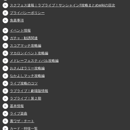
スクフェス速報｜ラブライブ！サンシャイン!!攻略まとめwikiの目次
プライバシーポリシー
免責事項
イベント情報
ガチャ・勧誘関連
スコアマッチ攻略編
マカロンイベント攻略編
メドレーフェスティバル攻略編
おさんぽラリー攻略編
なかよしマッチ攻略編
ライブ攻略のコツ
ラブライブ！劇場版情報
ラブライブ！第２期
基本情報
ライブ楽曲
裏ワザ・チート
カード・特技一覧