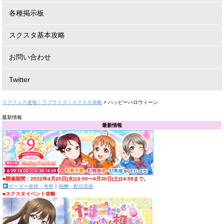
各種掲示板
スクスタ基本攻略
お問い合わせ
Twitter
スクフェス速報｜ラブライブ！スクスタ攻略
>
ハッピーハロウィーン
最新情報
最新情報
■開催期間：2022年4月20日(水)16:00〜4月30日(土)14:59まで。
ボーダー推移・考察
｜
報酬・配信楽曲
■スクスタイベント攻略