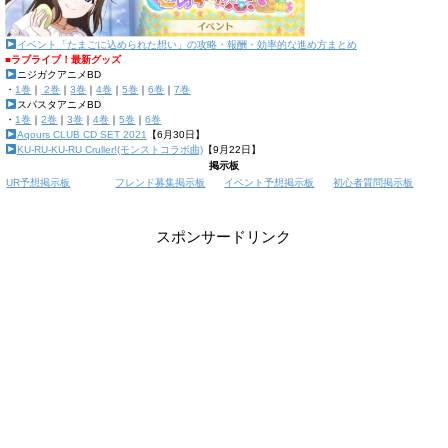
イベント「たまごに込められた想い」の攻略・報酬・効率的な進め方まとめ
■ラブライブ！最新グッズ
ニジガクアニメBD
・
1巻
｜
2巻
｜
3巻
｜
4巻
｜
5巻
｜
6巻
｜
7巻
スパスタアニメBD
・
1巻
｜
2巻
｜
3巻
｜
4巻
｜
5巻
｜
6巻
Aqours CLUB CD SET 2021
【6月30日】
KU-RU-KU-RU Cruller!(モンストコラボ曲)
【9月22日】
掲示板
UR予想掲示板
フレンド募集掲示板
イベント予想掲示板
初心者質問掲示板
スポンサードリンク