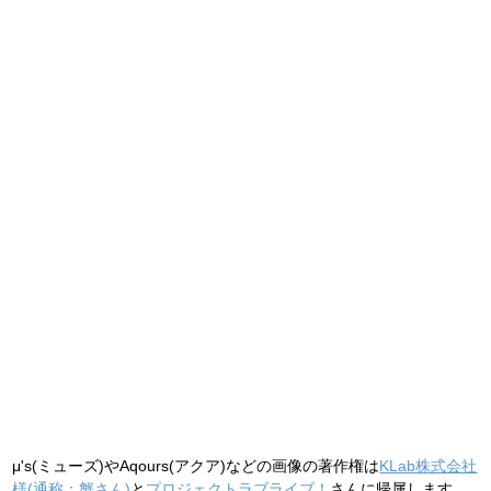
μ's(ミューズ)やAqours(アクア)などの画像の著作権は
KLab株式会社
様(通称：蟹さん)
と
プロジェクトラブライブ！
さんに帰属します