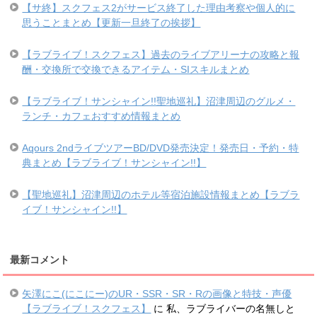
【サ終】スクフェス2がサービス終了した理由考察や個人的に
思うことまとめ【更新一旦終了の挨拶】
【ラブライブ！スクフェス】過去のライブアリーナの攻略と報
酬・交換所で交換できるアイテム・SIスキルまとめ
【ラブライブ！サンシャイン!!聖地巡礼】沼津周辺のグルメ・
ランチ・カフェおすすめ情報まとめ
Aqours 2ndライブツアーBD/DVD発売決定！発売日・予約・特
典まとめ【ラブライブ！サンシャイン!!】
【聖地巡礼】沼津周辺のホテル等宿泊施設情報まとめ【ラブラ
イブ！サンシャイン!!】
最新コメント
矢澤にこ(にこにー)のUR・SSR・SR・Rの画像と特技・声優
【ラブライブ！スクフェス】
に
私、ラブライバーの名無しと