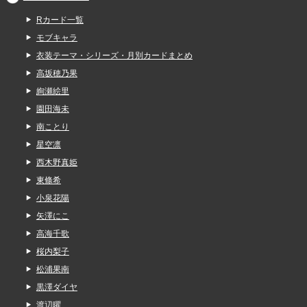
Rカード一覧
モブキャラ
衣装テーマ・シリーズ・月別カードまとめ
高坂穂乃果
絢瀬絵里
園田海未
南ことり
星空凛
西木野真姫
東條希
小泉花陽
矢澤にこ
高海千歌
桜内梨子
松浦果南
黒澤ダイヤ
渡辺曜