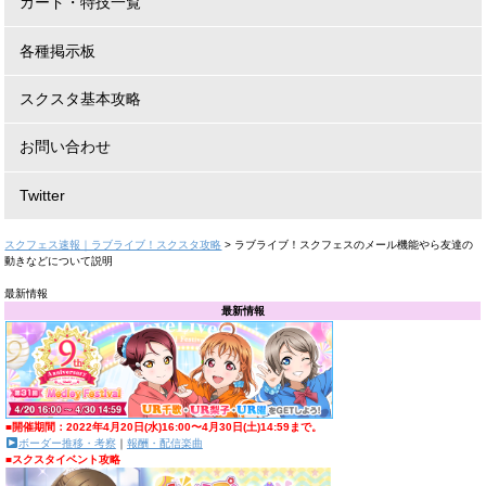
カード・特技一覧
各種掲示板
スクスタ基本攻略
お問い合わせ
Twitter
スクフェス速報｜ラブライブ！スクスタ攻略
>
ラブライブ！スクフェスのメール機能やら友達の
動きなどについて説明
最新情報
最新情報
■開催期間：2022年4月20日(水)16:00〜4月30日(土)14:59まで。
ボーダー推移・考察
｜
報酬・配信楽曲
■スクスタイベント攻略