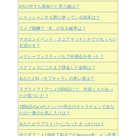
EXの中でも簡単だと思う曲は？
シャンシャンする際に使っている端末は？
ライブ報酬で「R」が出る確率は？
マカロンイベント・スコアマッチとかでどれくらい
石溶かす？
メドレーフェスティバルで何個石を使った？
スクフェスにこれまで課金した金額は？
あなたのN（モブキャラ）の使い道は？
ラブライブ！アニメ2期8話にて、作画ミスがあっ
たの気づいた？
2期6話のμ’sのメンバー同士のキャラチェンであな
たの一番のお気に入りは？
あなたがラブライバーになったきっかけは？
非公式アニメ1期終了時点でのAqours推しメン投票