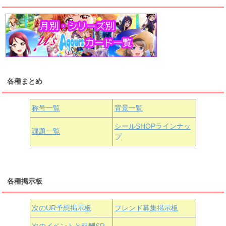
高海千歌
渡辺曜
桜内梨子
上原歩夢
宮下愛
優木せつ菜
浦の星女学院1年生
虹ヶ咲学園1年生
各種まとめ
国木田花丸
津島善子
黒澤ルビィ
桜坂しずく
中須かすみ
称号一覧
背景一覧
天王寺璃奈
浦の星女学院3年生
シールSHOPラインナッ
課題一覧
プ
三船栞子
各種掲示板
小原鞠莉
黒澤ダイヤ
松浦果南
虹ヶ咲学園3年生
次のUR予想掲示板
フレンド募集掲示板
次のイベントと報酬SR