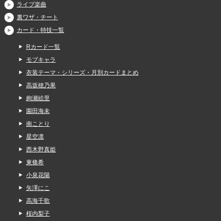
ライブ楽曲
裏ワザ・チート
カード・特技一覧
Rカード一覧
モブキャラ
衣装テーマ・シリーズ・月別カードまとめ
高坂穂乃果
絢瀬絵里
園田海未
南ことり
星空凛
西木野真姫
東條希
小泉花陽
矢澤にこ
高海千歌
桜内梨子