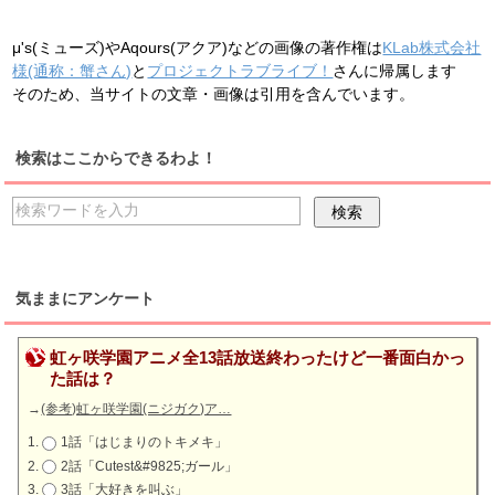
μ's(ミューズ)やAqours(アクア)などの画像の著作権は
KLab株式会社
様(通称：蟹さん)
と
プロジェクトラブライブ！
さんに帰属します
そのため、当サイトの文章・画像は引用を含んでいます。
検索はここからできるわよ！
気ままにアンケート
虹ヶ咲学園アニメ全13話放送終わったけど一番面白かっ
た話は？
→
(参考)虹ヶ咲学園(ニジガク)ア…
1話「はじまりのトキメキ」
2話「Cutest&#9825;ガール」
3話「大好きを叫ぶ」