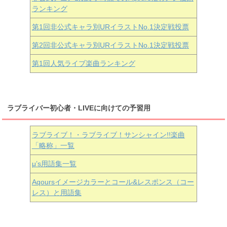
ランキング
第1回非公式キャラ別URイラストNo.1決定戦投票
第2回非公式キャラ別URイラストNo.1決定戦投票
第1回人気ライブ楽曲ランキング
ラブライバー初心者・LIVEに向けての予習用
ラブライブ！・ラブライブ！サンシャイン!!楽曲
「略称」一覧
μ’s用語集一覧
Aqoursイメージカラーとコール&レスポンス（コー
レス）と用語集