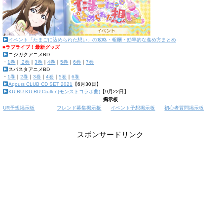
イベント「たまごに込められた想い」の攻略・報酬・効率的な進め方まとめ
■ラブライブ！最新グッズ
ニジガクアニメBD
・
1巻
｜
2巻
｜
3巻
｜
4巻
｜
5巻
｜
6巻
｜
7巻
スパスタアニメBD
・
1巻
｜
2巻
｜
3巻
｜
4巻
｜
5巻
｜
6巻
Aqours CLUB CD SET 2021
【6月30日】
KU-RU-KU-RU Cruller!(モンストコラボ曲)
【9月22日】
掲示板
UR予想掲示板
フレンド募集掲示板
イベント予想掲示板
初心者質問掲示板
スポンサードリンク