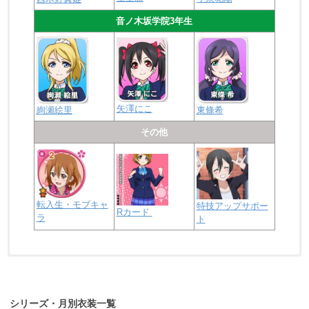
音ノ木坂学院3年生
矢澤にこ
絢瀬絵里
東條希
その他
転入生・モブキャ
特技アップサポー
Rカード
ラ
ト
浦の星女学院2年生
虹ヶ咲学園2年生
シリーズ・月別衣装一覧