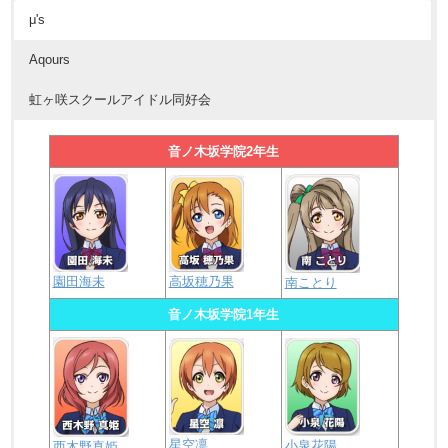
μ's
Aqours
虹ヶ咲スクールアイドル同好会
音ノ木坂学院2年生
園田海未
高坂穂乃果
南ことり
音ノ木坂学院1年生
星空凛
小泉花陽
西木野真姫