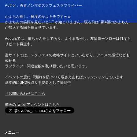
Author：勇者メンマ＠スクフェスラブライバー
かよちん推し。極度のかよキチですｗｗ
かよちんの笑顔を見ないと1日が始まりません。寝る前は1期4話のかよちん
が加入する回を毎日見ています。
Aqoursでは、曜ちゃん推しであり、ようまる推し。友情ヨーソローは何度も
リピート再生中。
当サイトでは、スクフェスの攻略サイトといいながら、アニメの感想なども
載せる
ラブライブ！関連全般を取り扱いたいと思います。
イベントの度にLP漏れを防ぐべく暇さえあればシャンシャンしています
基本的にSR2枚取りを使命として奮闘中
⇒お問い合わせはこちら
俺氏のTwitterアカウントはこちら
メニュー