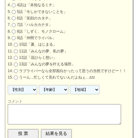
4話は「未知なるミチ」
5話「今しかできないことを」
6話「笑顔のカタチ」
7話「ハルカカナタ」
8話「しずく、モノクローム」
9話「仲間でライバル」
10話「夏、はじまる」
11話「みんなの夢、私の夢」
12話「花ひらく想い」
13話「みんなの夢を叶える場所」
ラブライバーなら全部面白かったって思うの当然ですけどー！！
うーん…忙しくて見れてないんだよねぇ…zzz
コメント