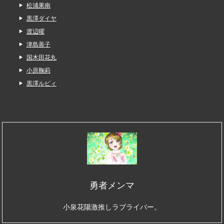
松浦果南
黒澤ダイヤ
渡辺曜
津島善子
国木田花丸
小原鞠莉
黒澤ルビィ
勇者メンマ
小泉花陽激推しラブライバー。