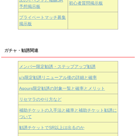
初心者質問掲示板
予想掲示板
近江彼方
朝香果林
エマ・ヴェルデ
プライベートマッチ募集
掲示板
ガチャ・勧誘関連
メンバー限定勧誘・ステップアップ勧誘
μ’s限定勧誘リニューアル後の詳細と確率
Aqours
限定勧誘の対象一覧と確率とメリット
リセマラのやり方など
補助チケットの入手法と確率と補助チケット勧誘に
ついて
勧誘チケットでSR以上は出るのか