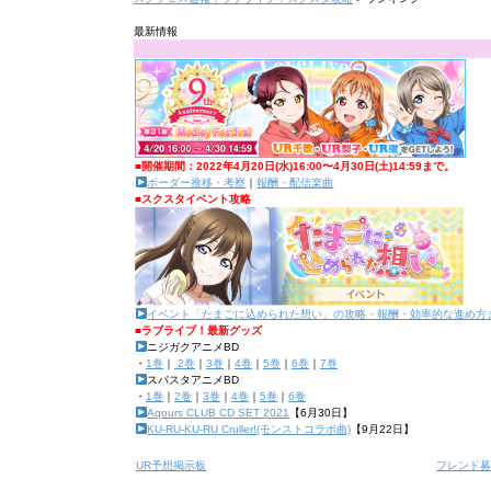
最新情報
■開催期間：2022年4月20日(水)16:00〜4月30日(土)14:59まで。
ボーダー推移・考察
｜
報酬・配信楽曲
■スクスタイベント攻略
イベント「たまごに込められた想い」の攻略・報酬・効率的な進め方
■ラブライブ！最新グッズ
ニジガクアニメBD
・
1巻
｜
2巻
｜
3巻
｜
4巻
｜
5巻
｜
6巻
｜
7巻
スパスタアニメBD
・
1巻
｜
2巻
｜
3巻
｜
4巻
｜
5巻
｜
6巻
Aqours CLUB CD SET 2021
【6月30日】
KU-RU-KU-RU Cruller!(モンストコラボ曲)
【9月22日】
UR予想掲示板
フレンド募