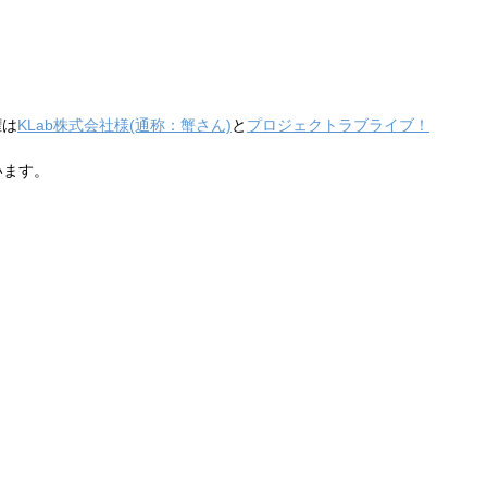
権は
KLab株式会社様(通称：蟹さん)
と
プロジェクトラブライブ！
います。