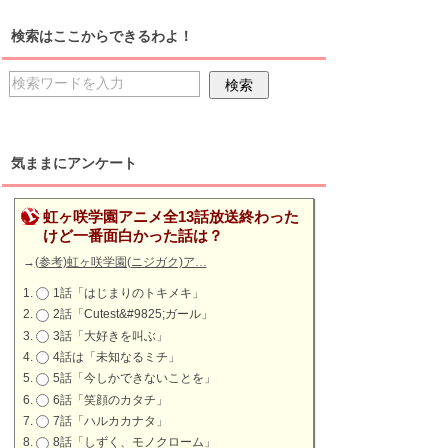
検索はここからできるわよ！
気ままにアンケート
虹ヶ咲学園アニメ全13話放送終わった
けど一番面白かった話は？
→
(参考)虹ヶ咲学園(ニジガク)ア…
1話「はじまりのトキメキ」
2話「Cutest&#9825;ガール」
3話「大好きを叫ぶ」
4話は「未知なるミチ」
5話「今しかできないことを」
6話「笑顔のカタチ」
7話「ハルカカナタ」
8話「しずく、モノクローム」