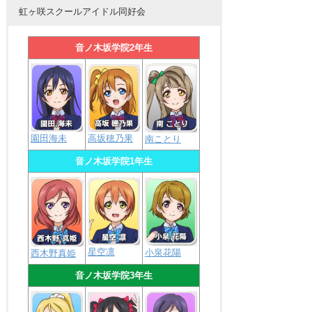
虹ヶ咲スクールアイドル同好会
音ノ木坂学院2年生
園田海未
高坂穂乃果
南ことり
音ノ木坂学院1年生
星空凛
小泉花陽
西木野真姫
音ノ木坂学院3年生