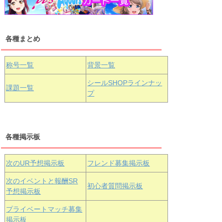
浦の星女学院1年生
虹ヶ咲学園1年生
各種まとめ
国木田花丸
津島善子
黒澤ルビィ
桜坂しずく
中須かすみ
称号一覧
背景一覧
天王寺璃奈
浦の星女学院3年生
シールSHOPラインナッ
課題一覧
プ
三船栞子
各種掲示板
小原鞠莉
黒澤ダイヤ
松浦果南
虹ヶ咲学園3年生
次のUR予想掲示板
フレンド募集掲示板
次のイベントと報酬SR
初心者質問掲示板
予想掲示板
エマ・ヴェ
近江彼方
朝香果林
プライベートマッチ募集
ルデ
掲示板