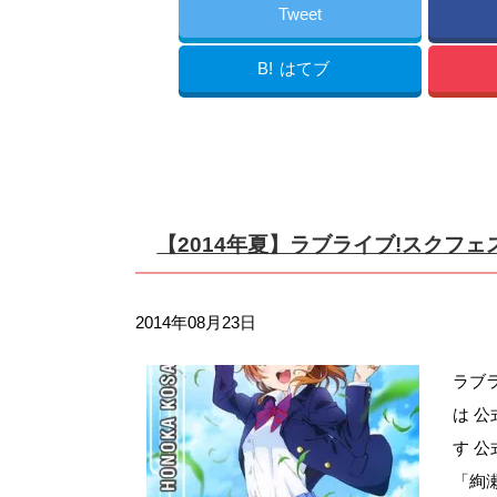
Tweet
B!
はてブ
【2014年夏】ラブライブ!スクフ
2014年08月23日
ラブ
は 
す 
「絢