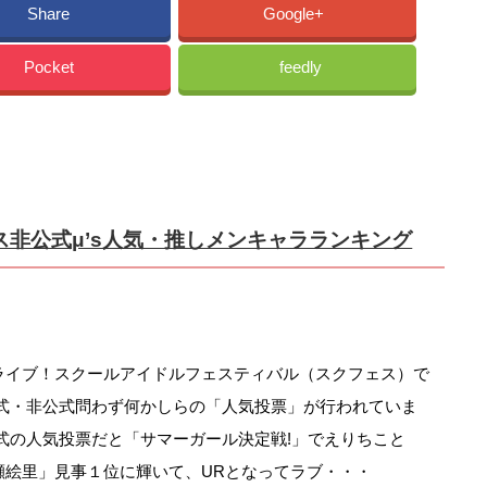
Share
Google+
Pocket
feedly
ェス非公式μ’s人気・推しメンキャラランキング
ライブ！スクールアイドルフェスティバル（スクフェス）で
公式・非公式問わず何かしらの「人気投票」が行われていま
公式の人気投票だと「サマーガール決定戦!」でえりちこと
瀬絵里」見事１位に輝いて、URとなってラブ・・・