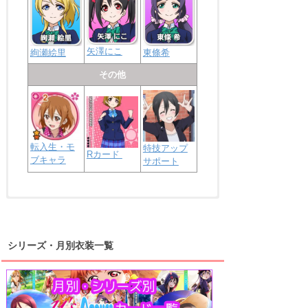
矢澤にこ
絢瀬絵里
東條希
その他
転入生・モ
特技アップ
Rカード
ブキャラ
サポート
浦の星女学院2年生
虹ヶ咲学園2年生
シリーズ・月別衣装一覧
高海千歌
渡辺曜
桜内梨子
上原歩夢
宮下愛
優木せつ菜