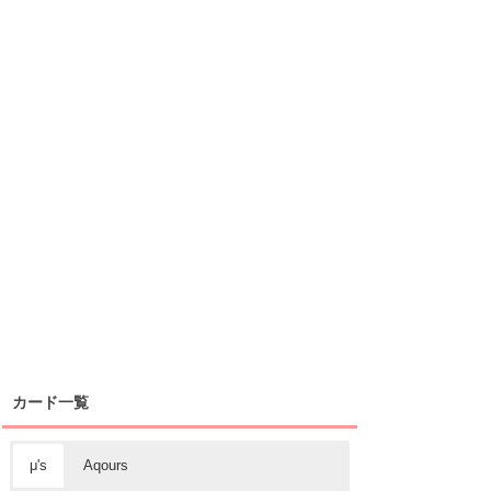
カード一覧
μ's
Aqours