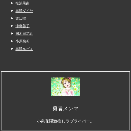
松浦果南
黒澤ダイヤ
渡辺曜
津島善子
国木田花丸
小原鞠莉
黒澤ルビィ
勇者メンマ
小泉花陽激推しラブライバー。