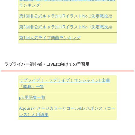
ランキング
第1回非公式キャラ別URイラストNo.1決定戦投票
第2回非公式キャラ別URイラストNo.1決定戦投票
第1回人気ライブ楽曲ランキング
ラブライバー初心者・LIVEに向けての予習用
ラブライブ！・ラブライブ！サンシャイン!!楽曲
「略称」一覧
μ’s用語集一覧
Aqoursイメージカラーとコール&レスポンス（コー
レス）と用語集