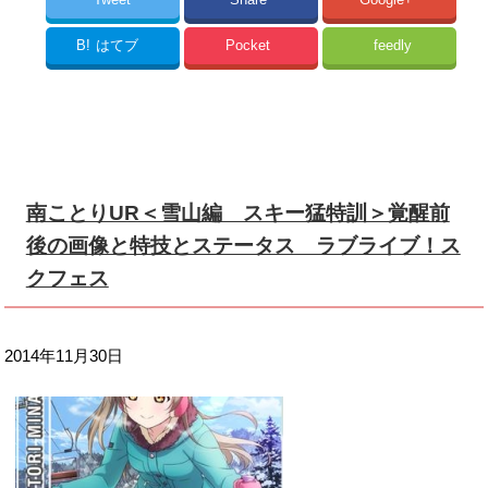
B!
はてブ
Pocket
feedly
南ことりUR＜雪山編 スキー猛特訓＞覚醒前
後の画像と特技とステータス ラブライブ！ス
クフェス
2014年11月30日