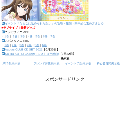
イベント「たまごに込められた想い」の攻略・報酬・効率的な進め方まとめ
■ラブライブ！最新グッズ
ニジガクアニメBD
・
1巻
｜
2巻
｜
3巻
｜
4巻
｜
5巻
｜
6巻
｜
7巻
スパスタアニメBD
・
1巻
｜
2巻
｜
3巻
｜
4巻
｜
5巻
｜
6巻
Aqours CLUB CD SET 2021
【6月30日】
KU-RU-KU-RU Cruller!(モンストコラボ曲)
【9月22日】
掲示板
UR予想掲示板
フレンド募集掲示板
イベント予想掲示板
初心者質問掲示板
スポンサードリンク