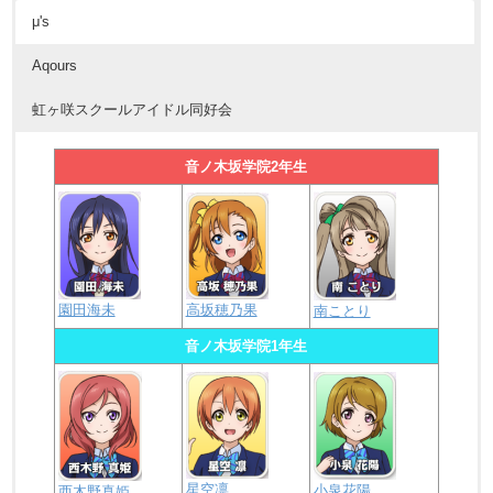
μ's
Aqours
虹ヶ咲スクールアイドル同好会
音ノ木坂学院2年生
園田海未
高坂穂乃果
南ことり
音ノ木坂学院1年生
星空凛
小泉花陽
西木野真姫