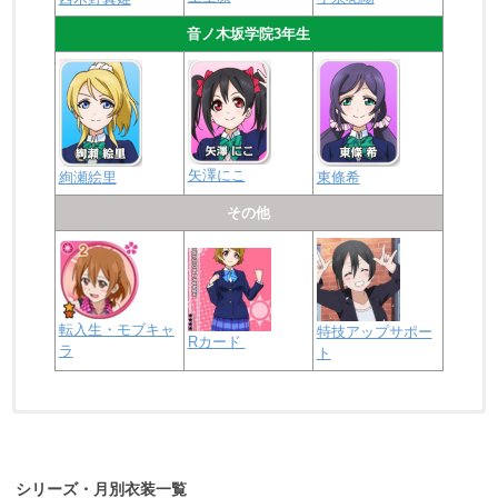
音ノ木坂学院3年生
矢澤にこ
絢瀬絵里
東條希
その他
転入生・モブキャ
特技アップサポー
Rカード
ラ
ト
浦の星女学院2年生
虹ヶ咲学園2年生
シリーズ・月別衣装一覧