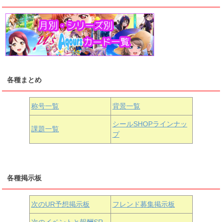
高海千歌
渡辺曜
桜内梨子
上原歩夢
宮下愛
優木せつ菜
浦の星女学院1年生
虹ヶ咲学園1年生
各種まとめ
国木田花丸
津島善子
黒澤ルビィ
桜坂しずく
中須かすみ
称号一覧
背景一覧
天王寺璃奈
浦の星女学院3年生
シールSHOPラインナッ
課題一覧
プ
三船栞子
各種掲示板
小原鞠莉
黒澤ダイヤ
松浦果南
虹ヶ咲学園3年生
次のUR予想掲示板
フレンド募集掲示板
次のイベントと報酬SR