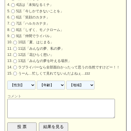
4話は「未知なるミチ」
5話「今しかできないことを」
6話「笑顔のカタチ」
7話「ハルカカナタ」
8話「しずく、モノクローム」
9話「仲間でライバル」
10話「夏、はじまる」
11話「みんなの夢、私の夢」
12話「花ひらく想い」
13話「みんなの夢を叶える場所」
ラブライバーなら全部面白かったって思うの当然ですけどー！！
うーん…忙しくて見れてないんだよねぇ…zzz
コメント