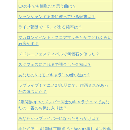
EXの中でも簡単だと思う曲は？
シャンシャンする際に使っている端末は？
ライブ報酬で「R」が出る確率は？
マカロンイベント・スコアマッチとかでどれくらい
石溶かす？
メドレーフェスティバルで何個石を使った？
スクフェスにこれまで課金した金額は？
あなたのN（モブキャラ）の使い道は？
ラブライブ！アニメ2期8話にて、作画ミスがあっ
たの気づいた？
2期6話のμ’sのメンバー同士のキャラチェンであな
たの一番のお気に入りは？
あなたがラブライバーになったきっかけは？
非公式アニメ1期終了時点でのAqours推しメン投票