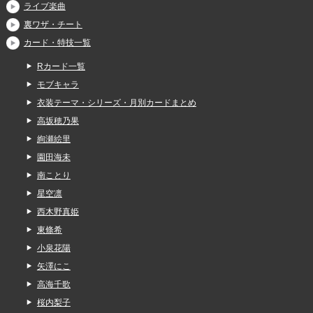
ライブ楽曲
裏ワザ・チート
カード・特技一覧
Rカード一覧
モブキャラ
衣装テーマ・シリーズ・月別カードまとめ
高坂穂乃果
絢瀬絵里
園田海未
南ことり
星空凛
西木野真姫
東條希
小泉花陽
矢澤にこ
高海千歌
桜内梨子