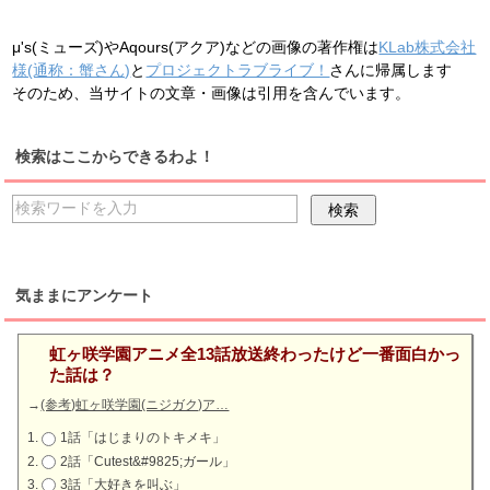
μ's(ミューズ)やAqours(アクア)などの画像の著作権は
KLab株式会社
様(通称：蟹さん)
と
プロジェクトラブライブ！
さんに帰属します
そのため、当サイトの文章・画像は引用を含んでいます。
検索はここからできるわよ！
気ままにアンケート
虹ヶ咲学園アニメ全13話放送終わったけど一番面白かっ
た話は？
→
(参考)虹ヶ咲学園(ニジガク)ア…
1話「はじまりのトキメキ」
2話「Cutest&#9825;ガール」
3話「大好きを叫ぶ」