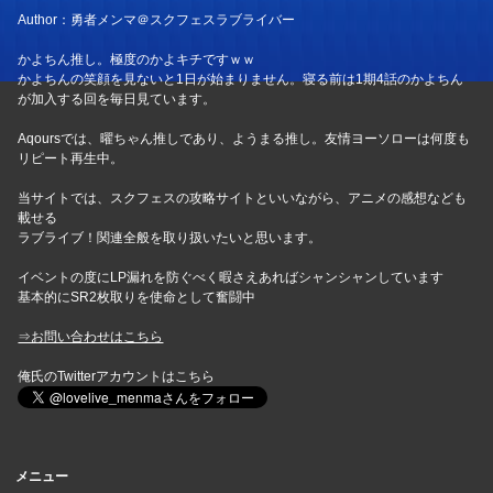
Author：勇者メンマ＠スクフェスラブライバー
かよちん推し。極度のかよキチですｗｗ
かよちんの笑顔を見ないと1日が始まりません。寝る前は1期4話のかよちん
が加入する回を毎日見ています。
Aqoursでは、曜ちゃん推しであり、ようまる推し。友情ヨーソローは何度も
リピート再生中。
当サイトでは、スクフェスの攻略サイトといいながら、アニメの感想なども
載せる
ラブライブ！関連全般を取り扱いたいと思います。
イベントの度にLP漏れを防ぐべく暇さえあればシャンシャンしています
基本的にSR2枚取りを使命として奮闘中
⇒お問い合わせはこちら
俺氏のTwitterアカウントはこちら
メニュー