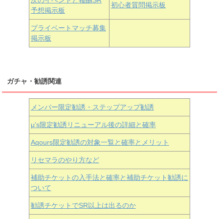
初心者質問掲示板
予想掲示板
近江彼方
朝香果林
エマ・ヴェルデ
プライベートマッチ募集
掲示板
ガチャ・勧誘関連
メンバー限定勧誘・ステップアップ勧誘
μ’s限定勧誘リニューアル後の詳細と確率
Aqours
限定勧誘の対象一覧と確率とメリット
リセマラのやり方など
補助チケットの入手法と確率と補助チケット勧誘に
ついて
勧誘チケットでSR以上は出るのか