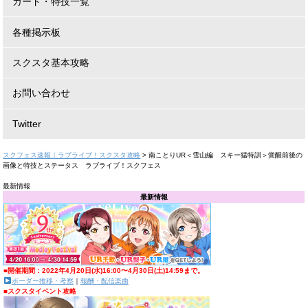
カード・特技一覧
各種掲示板
スクスタ基本攻略
お問い合わせ
Twitter
スクフェス速報｜ラブライブ！スクスタ攻略
>
南ことりUR＜雪山編 スキー猛特訓＞覚醒前後の
画像と特技とステータス ラブライブ！スクフェス
最新情報
最新情報
■開催期間：2022年4月20日(水)16:00〜4月30日(土)14:59まで。
ボーダー推移・考察
｜
報酬・配信楽曲
■スクスタイベント攻略