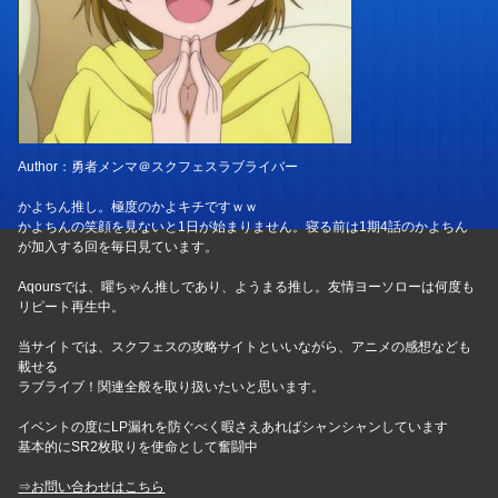
Author：勇者メンマ＠スクフェスラブライバー
かよちん推し。極度のかよキチですｗｗ
かよちんの笑顔を見ないと1日が始まりません。寝る前は1期4話のかよちん
が加入する回を毎日見ています。
Aqoursでは、曜ちゃん推しであり、ようまる推し。友情ヨーソローは何度も
リピート再生中。
当サイトでは、スクフェスの攻略サイトといいながら、アニメの感想なども
載せる
ラブライブ！関連全般を取り扱いたいと思います。
イベントの度にLP漏れを防ぐべく暇さえあればシャンシャンしています
基本的にSR2枚取りを使命として奮闘中
⇒お問い合わせはこちら