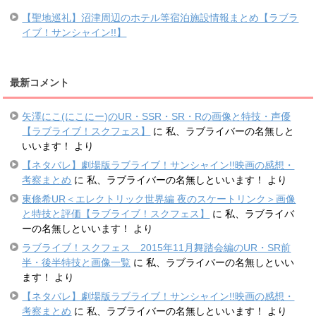
【聖地巡礼】沼津周辺のホテル等宿泊施設情報まとめ【ラブラ
イブ！サンシャイン!!】
最新コメント
矢澤にこ(にこにー)のUR・SSR・SR・Rの画像と特技・声優
【ラブライブ！スクフェス】
に
私、ラブライバーの名無しと
いいます！
より
【ネタバレ】劇場版ラブライブ！サンシャイン!!映画の感想・
考察まとめ
に
私、ラブライバーの名無しといいます！
より
東條希UR＜エレクトリック世界編 夜のスケートリンク＞画像
と特技と評価【ラブライブ！スクフェス】
に
私、ラブライバ
ーの名無しといいます！
より
ラブライブ！スクフェス 2015年11月舞踏会編のUR・SR前
半・後半特技と画像一覧
に
私、ラブライバーの名無しといい
ます！
より
【ネタバレ】劇場版ラブライブ！サンシャイン!!映画の感想・
考察まとめ
に
私、ラブライバーの名無しといいます！
より