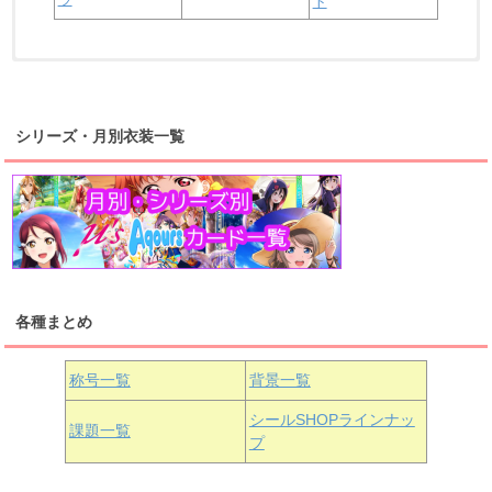
ト
浦の星女学院2年生
虹ヶ咲学園2年生
シリーズ・月別衣装一覧
高海千歌
渡辺曜
桜内梨子
上原歩夢
宮下愛
優木せつ菜
浦の星女学院1年生
虹ヶ咲学園1年生
各種まとめ
国木田花丸
津島善子
黒澤ルビィ
桜坂しずく
中須かすみ
称号一覧
背景一覧
天王寺璃奈
浦の星女学院3年生
シールSHOPラインナッ
課題一覧
プ