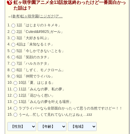
虹ヶ咲学園アニメ全13話放送終わったけど一番面白かっ
た話は？
→
(参考)虹ヶ咲学園(ニジガク)ア…
1話「はじまりのトキメキ」
2話「Cutest&#9825;ガール」
3話「大好きを叫ぶ」
4話は「未知なるミチ」
5話「今しかできないことを」
6話「笑顔のカタチ」
7話「ハルカカナタ」
8話「しずく、モノクローム」
9話「仲間でライバル」
10話「夏、はじまる」
11話「みんなの夢、私の夢」
12話「花ひらく想い」
13話「みんなの夢を叶える場所」
ラブライバーなら全部面白かったって思うの当然ですけどー！！
うーん…忙しくて見れてないんだよねぇ…zzz