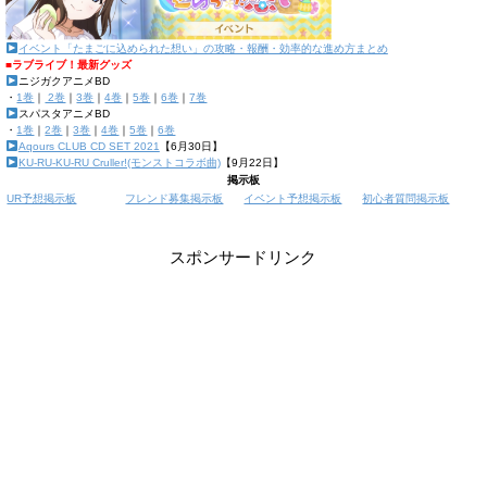
イベント「たまごに込められた想い」の攻略・報酬・効率的な進め方まとめ
■ラブライブ！最新グッズ
ニジガクアニメBD
・
1巻
｜
2巻
｜
3巻
｜
4巻
｜
5巻
｜
6巻
｜
7巻
スパスタアニメBD
・
1巻
｜
2巻
｜
3巻
｜
4巻
｜
5巻
｜
6巻
Aqours CLUB CD SET 2021
【6月30日】
KU-RU-KU-RU Cruller!(モンストコラボ曲)
【9月22日】
掲示板
UR予想掲示板
フレンド募集掲示板
イベント予想掲示板
初心者質問掲示板
スポンサードリンク