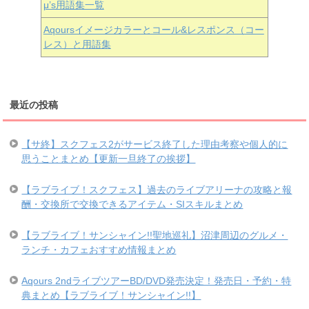
μ’s用語集一覧
Aqoursイメージカラーとコール&レスポンス（コー
レス）と用語集
最近の投稿
【サ終】スクフェス2がサービス終了した理由考察や個人的に
思うことまとめ【更新一旦終了の挨拶】
【ラブライブ！スクフェス】過去のライブアリーナの攻略と報
酬・交換所で交換できるアイテム・SIスキルまとめ
【ラブライブ！サンシャイン!!聖地巡礼】沼津周辺のグルメ・
ランチ・カフェおすすめ情報まとめ
Aqours 2ndライブツアーBD/DVD発売決定！発売日・予約・特
典まとめ【ラブライブ！サンシャイン!!】