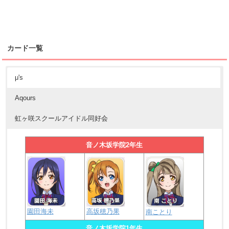
カード一覧
μ's
Aqours
虹ヶ咲スクールアイドル同好会
音ノ木坂学院2年生
園田海未
高坂穂乃果
南ことり
音ノ木坂学院1年生