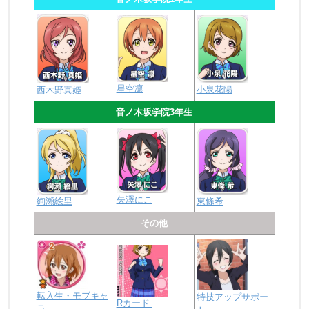
星空凛
小泉花陽
西木野真姫
音ノ木坂学院3年生
矢澤にこ
絢瀬絵里
東條希
その他
転入生・モブキャ
特技アップサポー
Rカード
ラ