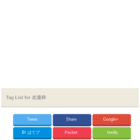
Tag List for 友達枠
Tweet
Share
Google+
B!
はてブ
Pocket
feedly