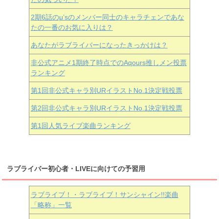
2期6話のμ’sのメンバー同士のキャラチェンであな
たの一番のお気に入りは？
あなたがラブライバーになったきっかけは？
非公式アニメ1期終了時点でのAqours推しメン投票
ランキング
第1回非公式キャラ別URイラストNo.1決定戦投票
第2回非公式キャラ別URイラストNo.1決定戦投票
第1回人気ライブ楽曲ランキング
ラブライバー初心者・LIVEに向けての予習用
ラブライブ！・ラブライブ！サンシャイン!!楽曲
「略称」一覧