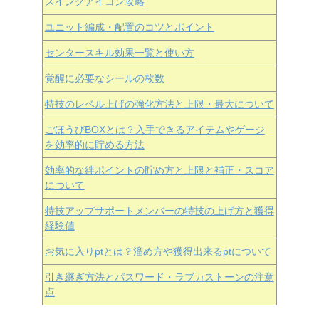
スイングアイコン攻略
ユニット編成・配置のコツとポイント
センタースキル効果一覧と使い方
覚醒に必要なシールの枚数
特技のレベル上げの強化方法と上限・最大について
ごほうびBOXとは？入手できるアイテムやゲージ
を効率的に貯める方法
効率的な絆ポイントの貯め方と上限と補正・スコア
について
特技アップサポートメンバーの特技の上げ方と獲得
経験値
お気に入りptとは？溜め方や獲得出来るptについて
引き継ぎ方法とパスワード・ラブカストーンの注意
点