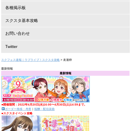
各種掲示板
スクスタ基本攻略
お問い合わせ
Twitter
スクフェス速報｜ラブライブ！スクスタ攻略
>
友達枠
最新情報
最新情報
■開催期間：2022年4月20日(水)16:00〜4月30日(土)14:59まで。
ボーダー推移・考察
｜
報酬・配信楽曲
■スクスタイベント攻略