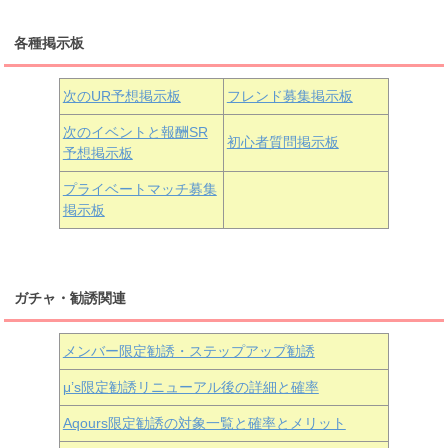
三船栞子
各種掲示板
小原鞠莉
黒澤ダイヤ
松浦果南
虹ヶ咲学園3年生
次のUR予想掲示板
フレンド募集掲示板
次のイベントと報酬SR
初心者質問掲示板
予想掲示板
近江彼方
朝香果林
エマ・ヴェルデ
プライベートマッチ募集
掲示板
ガチャ・勧誘関連
メンバー限定勧誘・ステップアップ勧誘
μ’s限定勧誘リニューアル後の詳細と確率
Aqours
限定勧誘の対象一覧と確率とメリット