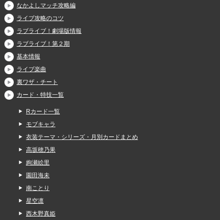
なかよしマッチ攻略編
ライブ攻略のコツ
ラブライブ！劇場版情報
ラブライブ！第２期
基本情報
ライブ楽曲
裏ワザ・チート
カード・特技一覧
Rカード一覧
モブキャラ
衣装テーマ・シリーズ・月別カードまとめ
高坂穂乃果
絢瀬絵里
園田海未
南ことり
星空凛
西木野真姫