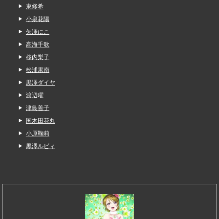
東條希
小泉花陽
矢澤にこ
高海千歌
桜内梨子
松浦果南
黒澤ダイヤ
渡辺曜
津島善子
国木田花丸
小原鞠莉
黒澤ルビィ