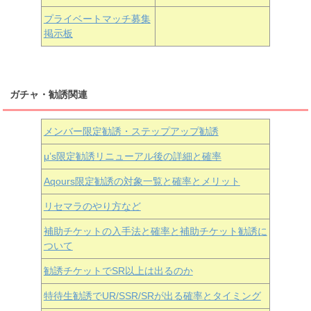
近江彼方
朝香果林
エマ・ヴェルデ
プライベートマッチ募集
掲示板
ガチャ・勧誘関連
メンバー限定勧誘・ステップアップ勧誘
μ’s限定勧誘リニューアル後の詳細と確率
Aqours
限定勧誘の対象一覧と確率とメリット
リセマラのやり方など
補助チケットの入手法と確率と補助チケット勧誘に
ついて
勧誘チケットでSR以上は出るのか
特待生勧誘でUR/SSR/SRが出る確率とタイミング