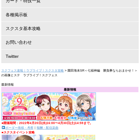
カード・特技一覧
各種掲示板
スクスタ基本攻略
お問い合わせ
Twitter
スクフェス速報｜ラブライブ！スクスタ攻略
>
園田海未SR＜七福神編 勝負事ならおまかせ！＞
の画像とステ ラブライブ！スクフェス
最新情報
最新情報
■開催期間：2022年4月20日(水)16:00〜4月30日(土)14:59まで。
ボーダー推移・考察
｜
報酬・配信楽曲
■スクスタイベント攻略