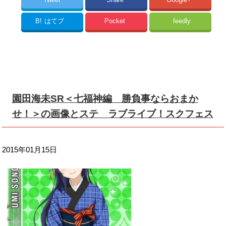
B!
はてブ
Pocket
feedly
園田海未SR＜七福神編 勝負事ならおまか
せ！＞の画像とステ ラブライブ！スクフェス
2015年01月15日