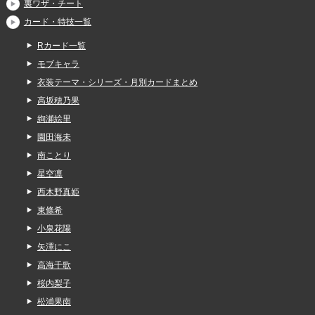
裏ワザ・チート
カード・特技一覧
Rカード一覧
モブキャラ
衣装テーマ・シリーズ・月別カードまとめ
高坂穂乃果
絢瀬絵里
園田海未
南ことり
星空凛
西木野真姫
東條希
小泉花陽
矢澤にこ
高海千歌
桜内梨子
松浦果南