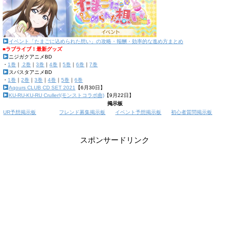
イベント「たまごに込められた想い」の攻略・報酬・効率的な進め方まとめ
■ラブライブ！最新グッズ
ニジガクアニメBD
・
1巻
｜
2巻
｜
3巻
｜
4巻
｜
5巻
｜
6巻
｜
7巻
スパスタアニメBD
・
1巻
｜
2巻
｜
3巻
｜
4巻
｜
5巻
｜
6巻
Aqours CLUB CD SET 2021
【6月30日】
KU-RU-KU-RU Cruller!(モンストコラボ曲)
【9月22日】
掲示板
UR予想掲示板
フレンド募集掲示板
イベント予想掲示板
初心者質問掲示板
スポンサードリンク