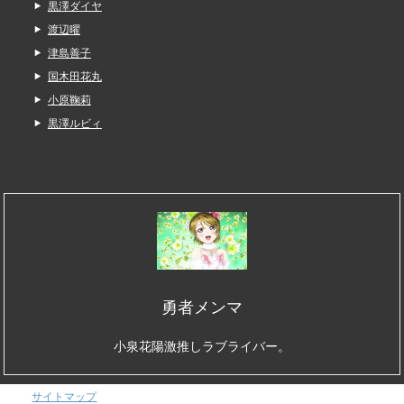
黒澤ダイヤ
渡辺曜
津島善子
国木田花丸
小原鞠莉
黒澤ルビィ
勇者メンマ
小泉花陽激推しラブライバー。
サイトマップ