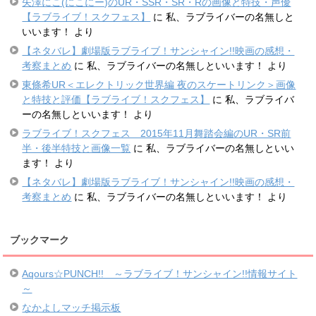
矢澤にこ(にこにー)のUR・SSR・SR・Rの画像と特技・声優
【ラブライブ！スクフェス】
に
私、ラブライバーの名無しと
いいます！
より
【ネタバレ】劇場版ラブライブ！サンシャイン!!映画の感想・
考察まとめ
に
私、ラブライバーの名無しといいます！
より
東條希UR＜エレクトリック世界編 夜のスケートリンク＞画像
と特技と評価【ラブライブ！スクフェス】
に
私、ラブライバ
ーの名無しといいます！
より
ラブライブ！スクフェス 2015年11月舞踏会編のUR・SR前
半・後半特技と画像一覧
に
私、ラブライバーの名無しといい
ます！
より
【ネタバレ】劇場版ラブライブ！サンシャイン!!映画の感想・
考察まとめ
に
私、ラブライバーの名無しといいます！
より
ブックマーク
Aqours☆PUNCH!! ～ラブライブ！サンシャイン!!情報サイト
～
なかよしマッチ掲示板