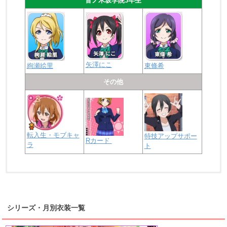
音ノ木坂学院3年生
矢澤にこ
絢瀬絵里
東條希
その他
転入生・モブキャ
特技アップサポー
Rカード
ラ
ト
浦の星女学院2年生
虹ヶ咲学園2年生
シリーズ・月別衣装一覧