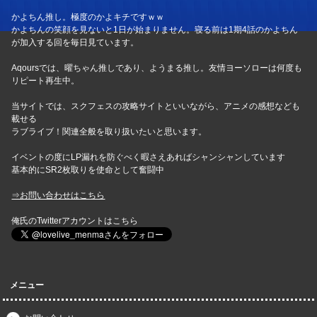
かよちん推し。極度のかよキチですｗｗ
かよちんの笑顔を見ないと1日が始まりません。寝る前は1期4話のかよちん
が加入する回を毎日見ています。
Aqoursでは、曜ちゃん推しであり、ようまる推し。友情ヨーソローは何度も
リピート再生中。
当サイトでは、スクフェスの攻略サイトといいながら、アニメの感想なども
載せる
ラブライブ！関連全般を取り扱いたいと思います。
イベントの度にLP漏れを防ぐべく暇さえあればシャンシャンしています
基本的にSR2枚取りを使命として奮闘中
⇒お問い合わせはこちら
俺氏のTwitterアカウントはこちら
メニュー