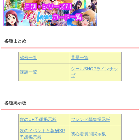
高海千歌
渡辺曜
桜内梨子
上原歩夢
宮下愛
優木せつ菜
浦の星女学院1年生
虹ヶ咲学園1年生
各種まとめ
国木田花丸
津島善子
黒澤ルビィ
桜坂しずく
中須かすみ
称号一覧
背景一覧
天王寺璃奈
浦の星女学院3年生
シールSHOPラインナッ
課題一覧
プ
三船栞子
各種掲示板
小原鞠莉
黒澤ダイヤ
松浦果南
虹ヶ咲学園3年生
次のUR予想掲示板
フレンド募集掲示板
次のイベントと報酬SR
初心者質問掲示板
予想掲示板