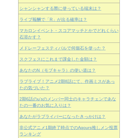
シャンシャンする際に使っている端末は？
ライブ報酬で「R」が出る確率は？
マカロンイベント・スコアマッチとかでどれくらい
石溶かす？
メドレーフェスティバルで何個石を使った？
スクフェスにこれまで課金した金額は？
あなたのN（モブキャラ）の使い道は？
ラブライブ！アニメ2期8話にて、作画ミスがあっ
たの気づいた？
2期6話のμ’sのメンバー同士のキャラチェンであな
たの一番のお気に入りは？
あなたがラブライバーになったきっかけは？
非公式アニメ1期終了時点でのAqours推しメン投票
ランキング