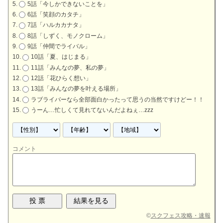
5話「今しかできないことを」
6話「笑顔のカタチ」
7話「ハルカカナタ」
8話「しずく、モノクローム」
9話「仲間でライバル」
10話「夏、はじまる」
11話「みんなの夢、私の夢」
12話「花ひらく想い」
13話「みんなの夢を叶える場所」
ラブライバーなら全部面白かったって思うの当然ですけどー！！
うーん…忙しくて見れてないんだよねぇ…zzz
コメント
©
スクフェス攻略・速報