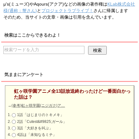
μ's(ミューズ)やAqours(アクア)などの画像の著作権は
KLab株式会社
様(通称：蟹さん)
と
プロジェクトラブライブ！
さんに帰属します
そのため、当サイトの文章・画像は引用を含んでいます。
検索はここからできるわよ！
気ままにアンケート
虹ヶ咲学園アニメ全13話放送終わったけど一番面白かっ
た話は？
→
(参考)虹ヶ咲学園(ニジガク)ア…
1話「はじまりのトキメキ」
2話「Cutest&#9825;ガール」
3話「大好きを叫ぶ」
4話は「未知なるミチ」