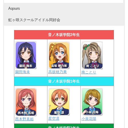
Aqours
虹ヶ咲スクールアイドル同好会
音ノ木坂学院2年生
園田海未
高坂穂乃果
南ことり
音ノ木坂学院1年生
星空凛
小泉花陽
西木野真姫