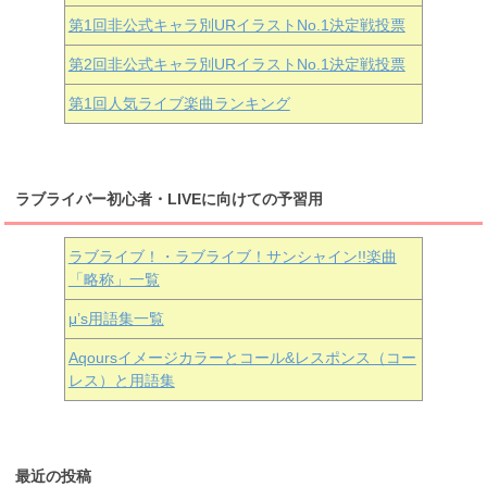
第1回非公式キャラ別URイラストNo.1決定戦投票
第2回非公式キャラ別URイラストNo.1決定戦投票
第1回人気ライブ楽曲ランキング
ラブライバー初心者・LIVEに向けての予習用
ラブライブ！・ラブライブ！サンシャイン!!楽曲
「略称」一覧
μ’s用語集一覧
Aqoursイメージカラーとコール&レスポンス（コー
レス）と用語集
最近の投稿