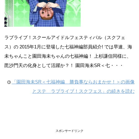
ラブライブ！スクールアイドルフェスティバル（スクフェ
ス）の 2015年1月に登場した七福神編部員紹介! では早速、海
未ちゃんこと園田海未ちゃんの七福神編！ 上杉謙信同様に、
毘沙門天の化身として活躍か？！ 園田海未SR＜七・・・
「園田海未SR＜七福神編 勝負事ならおまかせ！＞の画像
とステ ラブライブ！スクフェス」の続きを読む
スポンサードリンク