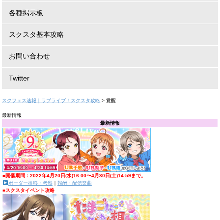
各種掲示板
スクスタ基本攻略
お問い合わせ
Twitter
スクフェス速報｜ラブライブ！スクスタ攻略
>
覚醒
最新情報
最新情報
■開催期間：2022年4月20日(水)16:00〜4月30日(土)14:59まで。
ボーダー推移・考察
｜
報酬・配信楽曲
■スクスタイベント攻略