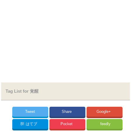
Tag List for 覚醒
Tweet
Share
Google+
B!
はてブ
Pocket
feedly