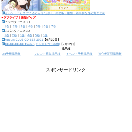
イベント「たまごに込められた想い」の攻略・報酬・効率的な進め方まとめ
■ラブライブ！最新グッズ
ニジガクアニメBD
・
1巻
｜
2巻
｜
3巻
｜
4巻
｜
5巻
｜
6巻
｜
7巻
スパスタアニメBD
・
1巻
｜
2巻
｜
3巻
｜
4巻
｜
5巻
｜
6巻
Aqours CLUB CD SET 2021
【6月30日】
KU-RU-KU-RU Cruller!(モンストコラボ曲)
【9月22日】
掲示板
UR予想掲示板
フレンド募集掲示板
イベント予想掲示板
初心者質問掲示板
スポンサードリンク