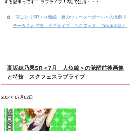
する記事っです！ ラブライブ！2期では海・・・
「南ことりSR＜水着編 夏のウォーターガール＞の覚醒ス
テータスと特技 ラブライブ！スクフェス」の続きを読む
高坂穂乃果SR＜7月 人魚編＞の覚醒前後画像
と特技 スクフェスラブライブ
2014年07月02日