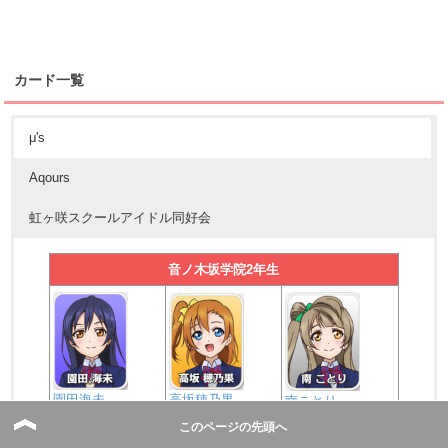
カード一覧
μ's
Aqours
虹ヶ咲スクールアイドル同好会
音ノ木坂学院2年生
園田海未
高坂穂乃果
南ことり
このページの先頭へ
音ノ木坂学院1年生