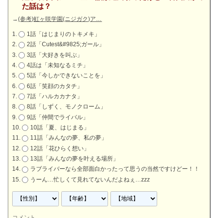
た話は？
→
(参考)虹ヶ咲学園(ニジガク)ア…
1話「はじまりのトキメキ」
2話「Cutest&#9825;ガール」
3話「大好きを叫ぶ」
4話は「未知なるミチ」
5話「今しかできないことを」
6話「笑顔のカタチ」
7話「ハルカカナタ」
8話「しずく、モノクローム」
9話「仲間でライバル」
10話「夏、はじまる」
11話「みんなの夢、私の夢」
12話「花ひらく想い」
13話「みんなの夢を叶える場所」
ラブライバーなら全部面白かったって思うの当然ですけどー！！
うーん…忙しくて見れてないんだよねぇ…zzz
コメント