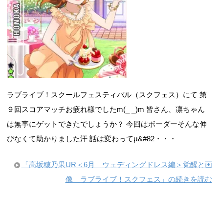
ラブライブ！スクールフェスティバル（スクフェス）にて 第
９回スコアマッチお疲れ様でしたm(_ _)m 皆さん、凛ちゃん
は無事にゲットできたでしょうか？ 今回はボーダーそんな伸
びなくて助かりました汗 話は変わってμ&#82・・・
「高坂穂乃果UR＜6月 ウェディングドレス編＞覚醒と画
像 ラブライブ！スクフェス」の続きを読む