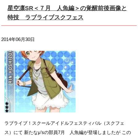
星空凛SR＜７月 人魚編＞の覚醒前後画像と
特技 ラブライブスクフェス
2014年06月30日
ラブライブ！スクールアイドルフェスティバル（スクフェ
ス）にて 新たなμ’sの部員7月 人魚編が登場しましたが この