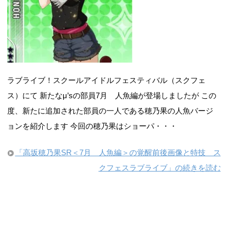
ラブライブ！スクールアイドルフェスティバル（スクフェ
ス）にて 新たなμ’sの部員7月 人魚編が登場しましたが この
度、新たに追加された部員の一人である穂乃果の人魚バージ
ョンを紹介します 今回の穂乃果はショーパ・・・
「高坂穂乃果SR＜7月 人魚編＞の覚醒前後画像と特技 ス
クフェスラブライブ」の続きを読む