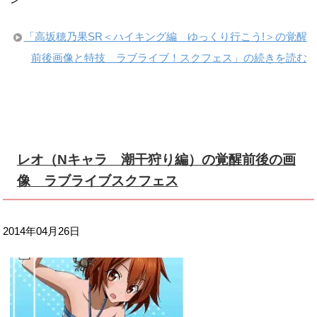
「高坂穂乃果SR＜ハイキング編 ゆっくり行こう!＞の覚醒
前後画像と特技 ラブライブ！スクフェス」の続きを読む
レオ（Nキャラ 潮干狩り編）の覚醒前後の画
像 ラブライブスクフェス
2014年04月26日