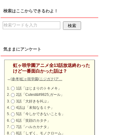
検索はここからできるわよ！
気ままにアンケート
虹ヶ咲学園アニメ全13話放送終わった
けど一番面白かった話は？
→
(参考)虹ヶ咲学園(ニジガク)ア…
1話「はじまりのトキメキ」
2話「Cutest&#9825;ガール」
3話「大好きを叫ぶ」
4話は「未知なるミチ」
5話「今しかできないことを」
6話「笑顔のカタチ」
7話「ハルカカナタ」
8話「しずく、モノクローム」