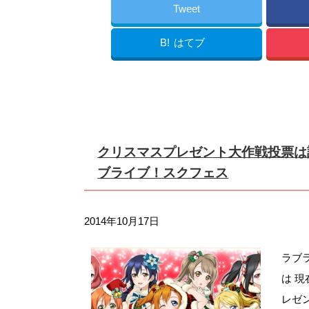
Tweet
B!
はてブ
クリスマスプレゼント大作戦投票は
ブライブ！スクフェス
2014年10月17日
ラブ
は 
レゼ