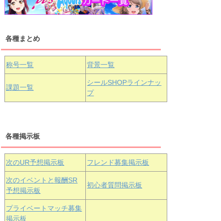
浦の星女学院1年生
虹ヶ咲学園1年生
各種まとめ
国木田花丸
津島善子
黒澤ルビィ
桜坂しずく
中須かすみ
称号一覧
背景一覧
天王寺璃奈
浦の星女学院3年生
シールSHOPラインナッ
課題一覧
プ
三船栞子
各種掲示板
小原鞠莉
黒澤ダイヤ
松浦果南
虹ヶ咲学園3年生
次のUR予想掲示板
フレンド募集掲示板
次のイベントと報酬SR
初心者質問掲示板
予想掲示板
エマ・ヴェ
近江彼方
朝香果林
プライベートマッチ募集
ルデ
掲示板