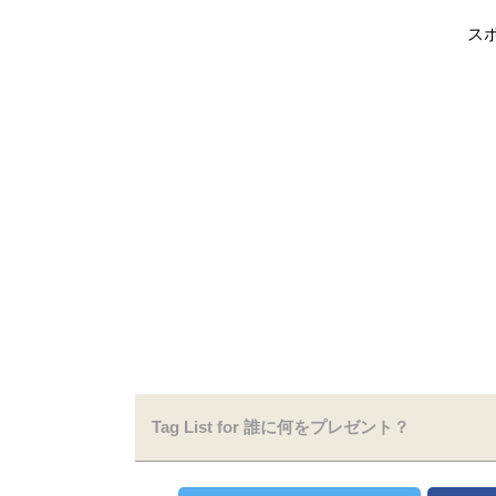
ス
Tag List for 誰に何をプレゼント？