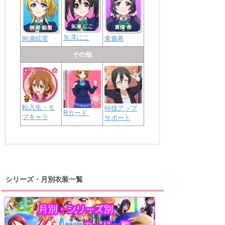
矢澤にこ
絢瀬絵里
東條希
その他
転入生・モ
特技アップ
Rカード
ブキャラ
サポート
浦の星女学院2年生
虹ヶ咲学園2年生
シリーズ・月別衣装一覧
高海千歌
渡辺曜
桜内梨子
上原歩夢
宮下愛
優木せつ菜