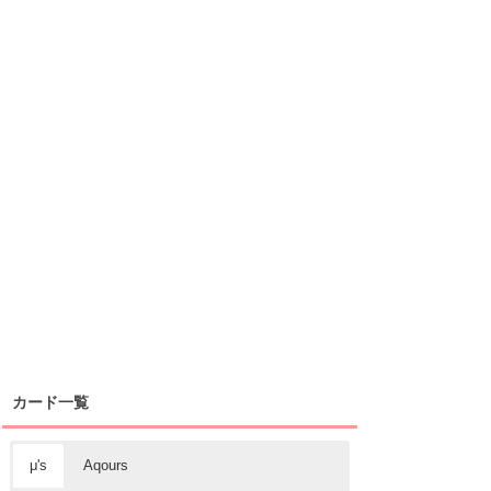
カード一覧
μ's
Aqours