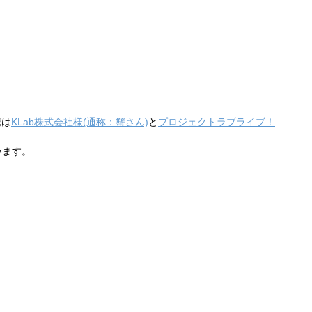
権は
KLab株式会社様(通称：蟹さん)
と
プロジェクトラブライブ！
います。