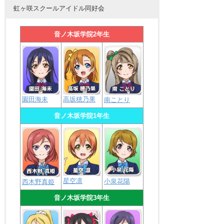
虹ヶ咲スクールアイドル同好会
音ノ木坂学院2年生
園田海未
高坂穂乃果
南ことり
音ノ木坂学院1年生
星空凛
小泉花陽
西木野真姫
音ノ木坂学院3年生