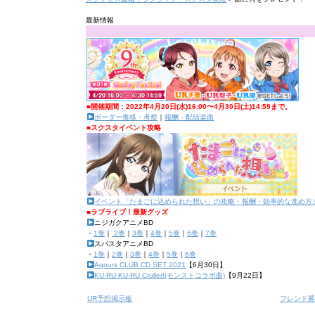
最新情報
■開催期間：2022年4月20日(水)16:00〜4月30日(土)14:59まで。
ボーダー推移・考察
｜
報酬・配信楽曲
■スクスタイベント攻略
イベント「たまごに込められた想い」の攻略・報酬・効率的な進め方
■ラブライブ！最新グッズ
ニジガクアニメBD
・
1巻
｜
2巻
｜
3巻
｜
4巻
｜
5巻
｜
6巻
｜
7巻
スパスタアニメBD
・
1巻
｜
2巻
｜
3巻
｜
4巻
｜
5巻
｜
6巻
Aqours CLUB CD SET 2021
【6月30日】
KU-RU-KU-RU Cruller!(モンストコラボ曲)
【9月22日】
UR予想掲示板
フレンド募