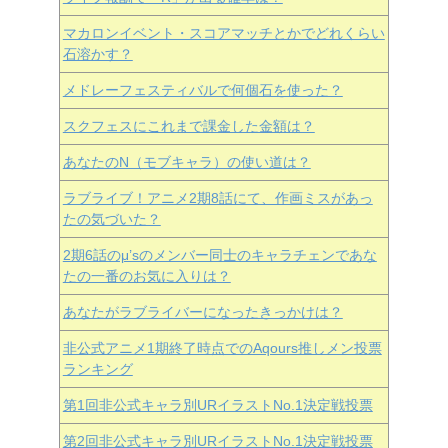
マカロンイベント・スコアマッチとかでどれくらい
石溶かす？
メドレーフェスティバルで何個石を使った？
スクフェスにこれまで課金した金額は？
あなたのN（モブキャラ）の使い道は？
ラブライブ！アニメ2期8話にて、作画ミスがあっ
たの気づいた？
2期6話のμ’sのメンバー同士のキャラチェンであな
たの一番のお気に入りは？
あなたがラブライバーになったきっかけは？
非公式アニメ1期終了時点でのAqours推しメン投票
ランキング
第1回非公式キャラ別URイラストNo.1決定戦投票
第2回非公式キャラ別URイラストNo.1決定戦投票