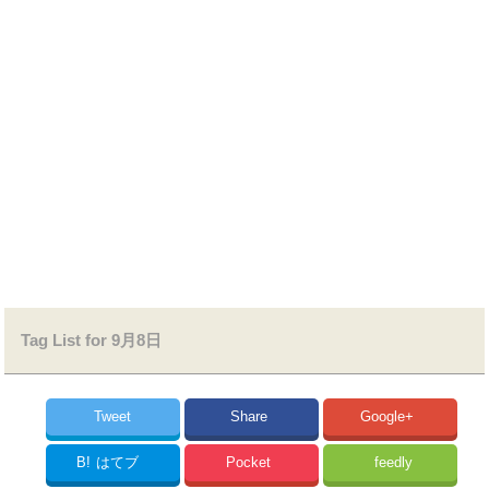
Tag List for 9月8日
Tweet
Share
Google+
B!
はてブ
Pocket
feedly