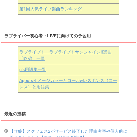
第1回人気ライブ楽曲ランキング
ラブライバー初心者・LIVEに向けての予習用
ラブライブ！・ラブライブ！サンシャイン!!楽曲
「略称」一覧
μ’s用語集一覧
Aqoursイメージカラーとコール&レスポンス（コー
レス）と用語集
最近の投稿
【サ終】スクフェス2がサービス終了した理由考察や個人的に