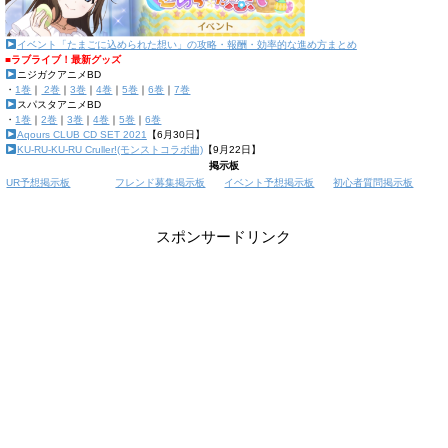
イベント「たまごに込められた想い」の攻略・報酬・効率的な進め方まとめ
■ラブライブ！最新グッズ
ニジガクアニメBD
・
1巻
｜
2巻
｜
3巻
｜
4巻
｜
5巻
｜
6巻
｜
7巻
スパスタアニメBD
・
1巻
｜
2巻
｜
3巻
｜
4巻
｜
5巻
｜
6巻
Aqours CLUB CD SET 2021
【6月30日】
KU-RU-KU-RU Cruller!(モンストコラボ曲)
【9月22日】
掲示板
UR予想掲示板
フレンド募集掲示板
イベント予想掲示板
初心者質問掲示板
スポンサードリンク