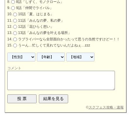
8話「しずく、モノクローム」
9話「仲間でライバル」
10話「夏、はじまる」
11話「みんなの夢、私の夢」
12話「花ひらく想い」
13話「みんなの夢を叶える場所」
ラブライバーなら全部面白かったって思うの当然ですけどー！！
うーん…忙しくて見れてないんだよねぇ…zzz
コメント
©
スクフェス攻略・速報