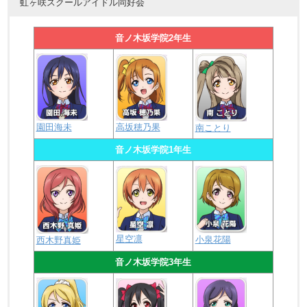
虹ヶ咲スクールアイドル同好会
音ノ木坂学院2年生
園田海未
高坂穂乃果
南ことり
音ノ木坂学院1年生
星空凛
小泉花陽
西木野真姫
音ノ木坂学院3年生