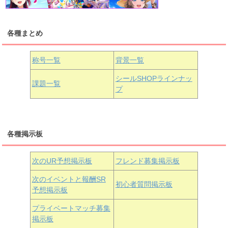
各種まとめ
国木田花丸
津島善子
黒澤ルビィ
桜坂しずく
中須かすみ
称号一覧
背景一覧
天王寺璃奈
浦の星女学院3年生
シールSHOPラインナッ
課題一覧
プ
三船栞子
各種掲示板
小原鞠莉
黒澤ダイヤ
松浦果南
虹ヶ咲学園3年生
次のUR予想掲示板
フレンド募集掲示板
次のイベントと報酬SR
初心者質問掲示板
予想掲示板
近江彼方
朝香果林
エマ・ヴェルデ
プライベートマッチ募集
掲示板