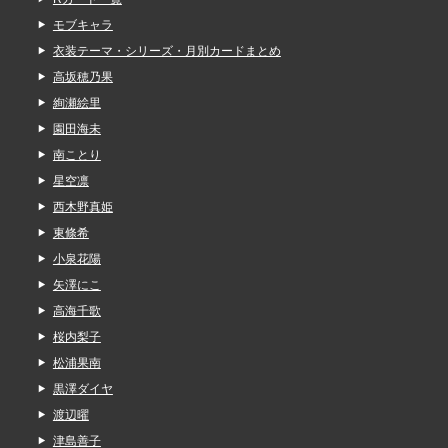
モブキャラ
衣装テーマ・シリーズ・月別カードまとめ
高坂穂乃果
絢瀬絵里
園田海未
南ことり
星空凛
西木野真姫
東條希
小泉花陽
矢澤にこ
高海千歌
桜内梨子
松浦果南
黒澤ダイヤ
渡辺曜
津島善子