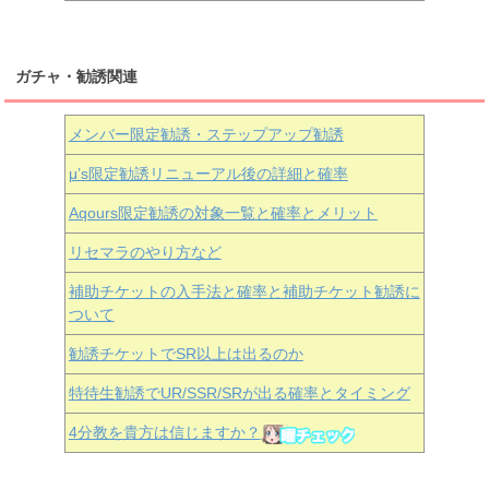
ガチャ・勧誘関連
メンバー限定勧誘・ステップアップ勧誘
μ’s限定勧誘リニューアル後の詳細と確率
Aqours
限定勧誘の対象一覧と確率とメリット
リセマラのやり方など
補助チケットの入手法と確率と補助チケット勧誘に
ついて
勧誘チケットでSR以上は出るのか
特待生勧誘でUR/SSR/SRが出る確率とタイミング
4分教を貴方は信じますか？