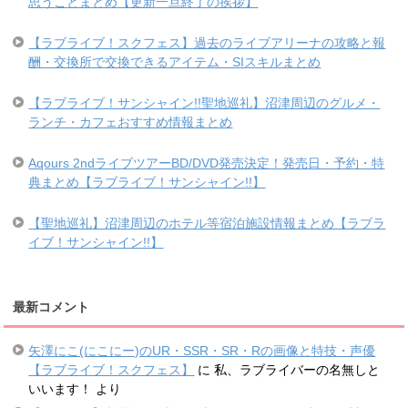
思うことまとめ【更新一旦終了の挨拶】
【ラブライブ！スクフェス】過去のライブアリーナの攻略と報
酬・交換所で交換できるアイテム・SIスキルまとめ
【ラブライブ！サンシャイン!!聖地巡礼】沼津周辺のグルメ・
ランチ・カフェおすすめ情報まとめ
Aqours 2ndライブツアーBD/DVD発売決定！発売日・予約・特
典まとめ【ラブライブ！サンシャイン!!】
【聖地巡礼】沼津周辺のホテル等宿泊施設情報まとめ【ラブラ
イブ！サンシャイン!!】
最新コメント
矢澤にこ(にこにー)のUR・SSR・SR・Rの画像と特技・声優
【ラブライブ！スクフェス】
に
私、ラブライバーの名無しと
いいます！
より