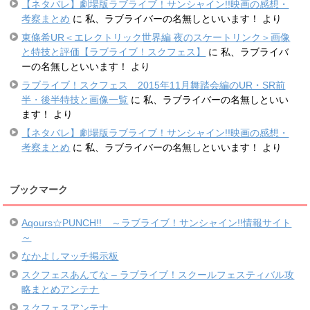
【ネタバレ】劇場版ラブライブ！サンシャイン!!映画の感想・
考察まとめ
に
私、ラブライバーの名無しといいます！
より
東條希UR＜エレクトリック世界編 夜のスケートリンク＞画像
と特技と評価【ラブライブ！スクフェス】
に
私、ラブライバ
ーの名無しといいます！
より
ラブライブ！スクフェス 2015年11月舞踏会編のUR・SR前
半・後半特技と画像一覧
に
私、ラブライバーの名無しといい
ます！
より
【ネタバレ】劇場版ラブライブ！サンシャイン!!映画の感想・
考察まとめ
に
私、ラブライバーの名無しといいます！
より
ブックマーク
Aqours☆PUNCH!! ～ラブライブ！サンシャイン!!情報サイト
～
なかよしマッチ掲示板
スクフェスあんてな – ラブライブ！スクールフェスティバル攻
略まとめアンテナ
スクフェスアンテナ