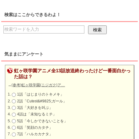
検索はここからできるわよ！
気ままにアンケート
虹ヶ咲学園アニメ全13話放送終わったけど一番面白かっ
た話は？
→
(参考)虹ヶ咲学園(ニジガク)ア…
1話「はじまりのトキメキ」
2話「Cutest&#9825;ガール」
3話「大好きを叫ぶ」
4話は「未知なるミチ」
5話「今しかできないことを」
6話「笑顔のカタチ」
7話「ハルカカナタ」