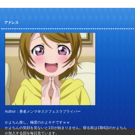
アドレス
Author：勇者メンマ＠スクフェスラブライバー
かよちん推し。極度のかよキチですｗｗ
かよちんの笑顔を見ないと1日が始まりません。寝る前は1期4話のかよちん
が加入する回を毎日見ています。