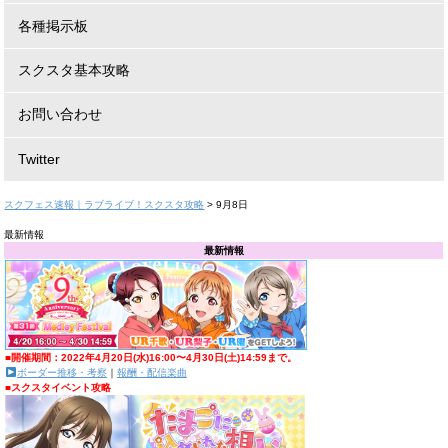
各種掲示板
スクスタ基本攻略
お問い合わせ
Twitter
スクフェス速報｜ラブライブ！スクスタ攻略
>
9月8日
最新情報
最新情報
■開催期間：2022年4月20日(水)16:00〜4月30日(土)14:59まで。
ボーダー推移・考察
｜
報酬・配信楽曲
■スクスタイベント攻略