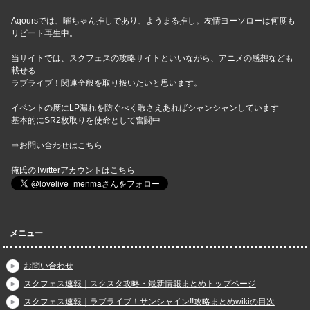
Aqoursでは、曜ちゃん推しであり、ようまる推し。友情ヨーソローは何度も
リピート再生中。
当サイトでは、スクフェスの攻略サイトといいながら、アニメの感想なども
載せる
ラブライブ！関連全般を取り扱いたいと思います。
イベントの度にLP漏れを防ぐべく暇さえあればシャンシャンしています
基本的にSR2枚取りを使命として奮闘中
⇒お問い合わせはこちら
俺氏のTwitterアカウントはこちら
メニュー
お問い合わせ
スクフェス速報｜スクスタ攻略・最新情報まとめトップページ
スクフェス速報｜ラブライブ！サンシャイン!!攻略まとめwikiの目次