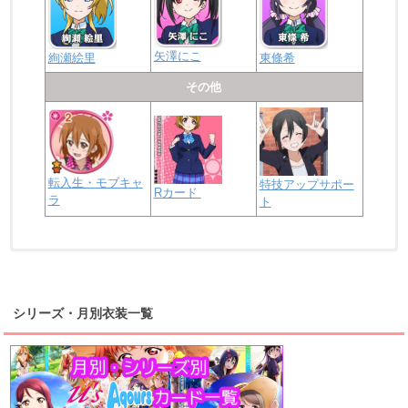
矢澤にこ
絢瀬絵里
東條希
その他
転入生・モブキャ
特技アップサポー
Rカード
ラ
ト
浦の星女学院2年生
虹ヶ咲学園2年生
シリーズ・月別衣装一覧
高海千歌
渡辺曜
桜内梨子
上原歩夢
宮下愛
優木せつ菜
浦の星女学院1年生
虹ヶ咲学園1年生