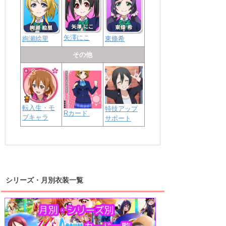
矢澤にこ
絢瀬絵里
東條希
その他
転入生・モ
特技アップ
Rカード
ブキャラ
サポート
浦の星女学院2年生
虹ヶ咲学園2年生
シリーズ・月別衣装一覧
高海千歌
渡辺曜
桜内梨子
上原歩夢
宮下愛
優木せつ菜