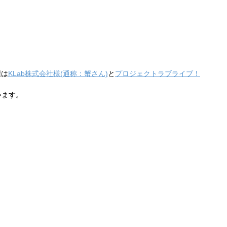
権は
KLab株式会社様(通称：蟹さん)
と
プロジェクトラブライブ！
います。