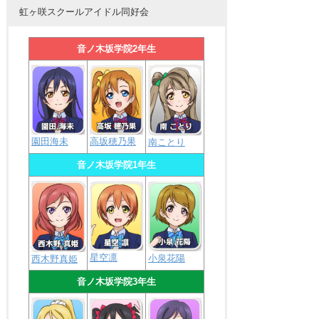
虹ヶ咲スクールアイドル同好会
音ノ木坂学院2年生
園田海未
高坂穂乃果
南ことり
音ノ木坂学院1年生
星空凛
小泉花陽
西木野真姫
音ノ木坂学院3年生