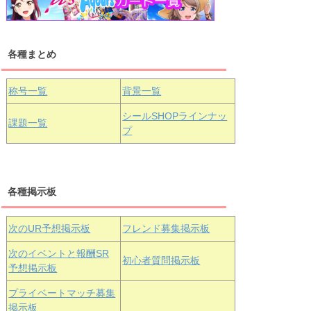
浦の星女学院1年生
虹ヶ咲学園1年生
各種まとめ
国木田花丸
津島善子
黒澤ルビィ
桜坂しずく
中須かすみ
称号一覧
背景一覧
天王寺璃奈
浦の星女学院3年生
シールSHOPラインナッ
課題一覧
プ
三船栞子
各種掲示板
小原鞠莉
黒澤ダイヤ
松浦果南
虹ヶ咲学園3年生
次のUR予想掲示板
フレンド募集掲示板
次のイベントと報酬SR
初心者質問掲示板
予想掲示板
エマ・ヴェ
近江彼方
朝香果林
プライベートマッチ募集
ルデ
掲示板