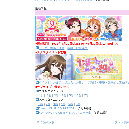
最新情報
■開催期間：2022年4月20日(水)16:00〜4月30日(土)14:59まで。
ボーダー推移・考察
｜
報酬・配信楽曲
■スクスタイベント攻略
イベント「たまごに込められた想い」の攻略・報酬・効率的な進め方
■ラブライブ！最新グッズ
ニジガクアニメBD
・
1巻
｜
2巻
｜
3巻
｜
4巻
｜
5巻
｜
6巻
｜
7巻
スパスタアニメBD
・
1巻
｜
2巻
｜
3巻
｜
4巻
｜
5巻
｜
6巻
Aqours CLUB CD SET 2021
【6月30日】
KU-RU-KU-RU Cruller!(モンストコラボ曲)
【9月22日】
UR予想掲示板
フレンド募