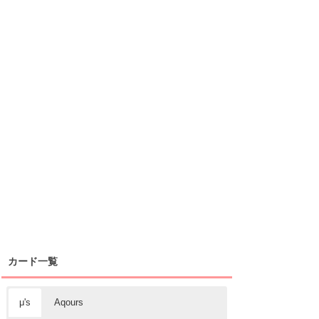
カード一覧
μ's
Aqours