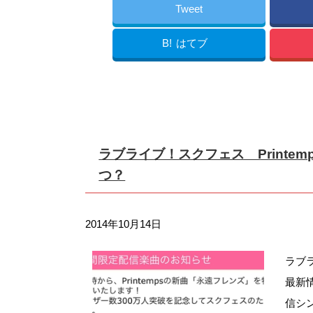
Tweet
B!
はてブ
ラブライブ！スクフェス Print
つ？
2014年10月14日
ラブ
最新
信シ