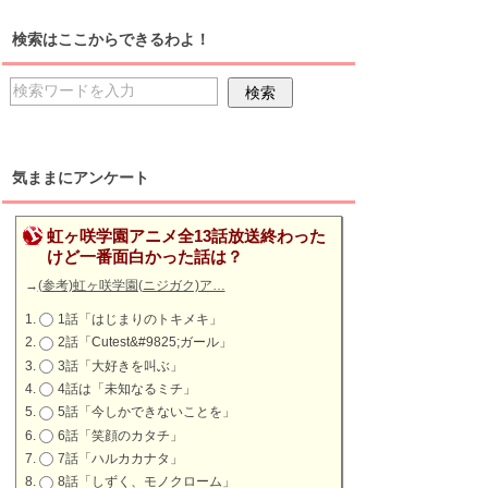
検索はここからできるわよ！
気ままにアンケート
虹ヶ咲学園アニメ全13話放送終わった
けど一番面白かった話は？
→
(参考)虹ヶ咲学園(ニジガク)ア…
1話「はじまりのトキメキ」
2話「Cutest&#9825;ガール」
3話「大好きを叫ぶ」
4話は「未知なるミチ」
5話「今しかできないことを」
6話「笑顔のカタチ」
7話「ハルカカナタ」
8話「しずく、モノクローム」