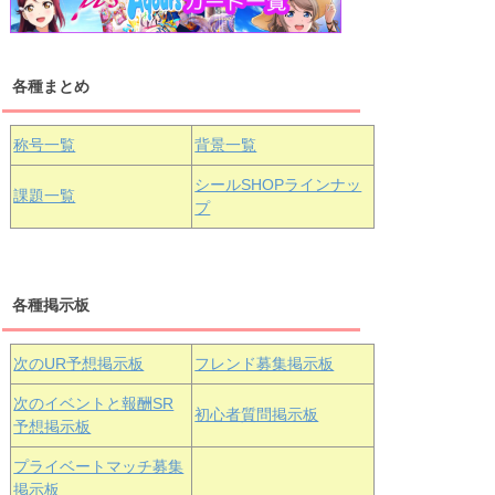
浦の星女学院1年生
虹ヶ咲学園1年生
各種まとめ
国木田花丸
津島善子
黒澤ルビィ
桜坂しずく
中須かすみ
称号一覧
背景一覧
天王寺璃奈
浦の星女学院3年生
シールSHOPラインナッ
課題一覧
プ
三船栞子
各種掲示板
小原鞠莉
黒澤ダイヤ
松浦果南
虹ヶ咲学園3年生
次のUR予想掲示板
フレンド募集掲示板
次のイベントと報酬SR
初心者質問掲示板
予想掲示板
エマ・ヴェ
近江彼方
朝香果林
プライベートマッチ募集
ルデ
掲示板