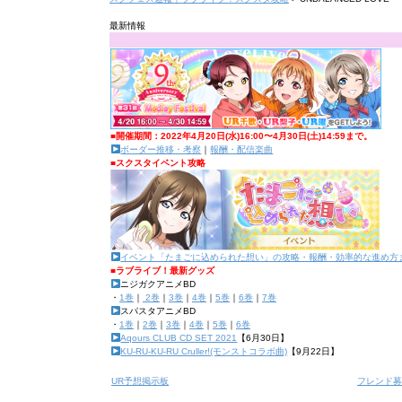
最新情報
■開催期間：2022年4月20日(水)16:00〜4月30日(土)14:59まで。
ボーダー推移・考察
｜
報酬・配信楽曲
■スクスタイベント攻略
イベント「たまごに込められた想い」の攻略・報酬・効率的な進め方
■ラブライブ！最新グッズ
ニジガクアニメBD
・
1巻
｜
2巻
｜
3巻
｜
4巻
｜
5巻
｜
6巻
｜
7巻
スパスタアニメBD
・
1巻
｜
2巻
｜
3巻
｜
4巻
｜
5巻
｜
6巻
Aqours CLUB CD SET 2021
【6月30日】
KU-RU-KU-RU Cruller!(モンストコラボ曲)
【9月22日】
UR予想掲示板
フレンド募