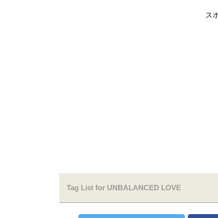
ス
Tag List for UNBALANCED LOVE