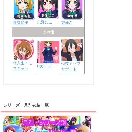
矢澤にこ
絢瀬絵里
東條希
その他
転入生・モ
特技アップ
Rカード
ブキャラ
サポート
浦の星女学院2年生
虹ヶ咲学園2年生
シリーズ・月別衣装一覧
高海千歌
渡辺曜
桜内梨子
上原歩夢
宮下愛
優木せつ菜