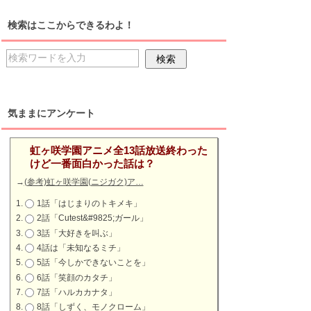
検索はここからできるわよ！
気ままにアンケート
虹ヶ咲学園アニメ全13話放送終わった
けど一番面白かった話は？
→
(参考)虹ヶ咲学園(ニジガク)ア…
1話「はじまりのトキメキ」
2話「Cutest&#9825;ガール」
3話「大好きを叫ぶ」
4話は「未知なるミチ」
5話「今しかできないことを」
6話「笑顔のカタチ」
7話「ハルカカナタ」
8話「しずく、モノクローム」