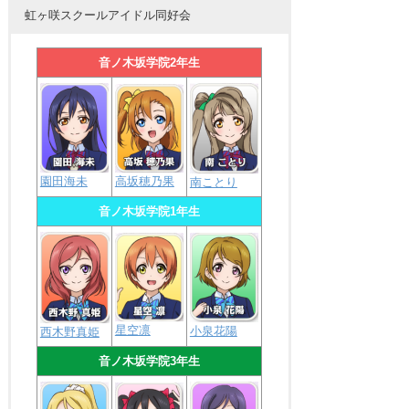
虹ヶ咲スクールアイドル同好会
音ノ木坂学院2年生
園田海未
高坂穂乃果
南ことり
音ノ木坂学院1年生
星空凛
小泉花陽
西木野真姫
音ノ木坂学院3年生