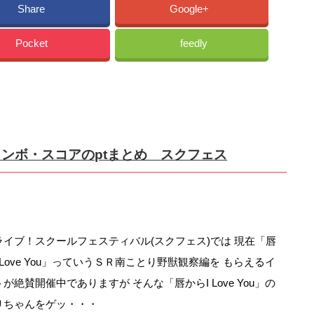
Share
Google+
Pocket
feedly
ドのコンボ・スコアのptまとめ スクフェス
ライブ！スクールフェスティバル(スクフェス)では 現在「唇
 Love You」っていうＳＲ南ことり野獣観察編を もらえるイ
が絶賛開催中でありますが そんな「唇からI Love You」の
りちゃんをゲッ・・・