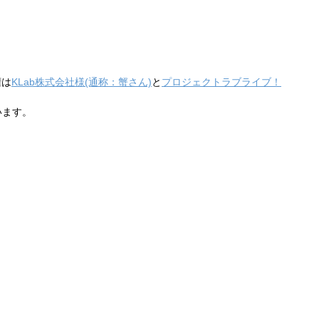
権は
KLab株式会社様(通称：蟹さん)
と
プロジェクトラブライブ！
います。