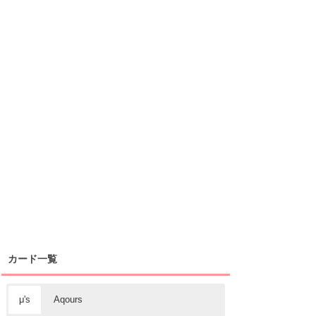
カード一覧
μ's
Aqours