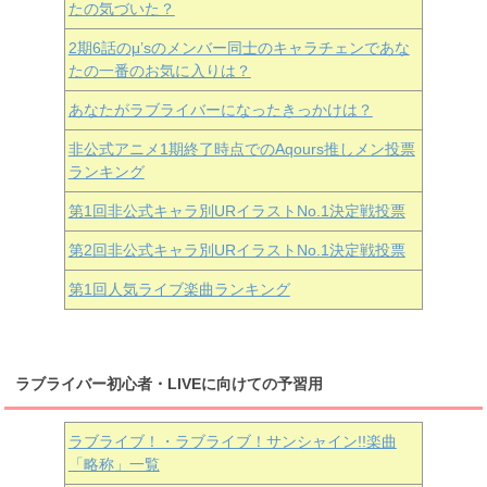
たの気づいた？
2期6話のμ’sのメンバー同士のキャラチェンであな
たの一番のお気に入りは？
あなたがラブライバーになったきっかけは？
非公式アニメ1期終了時点でのAqours推しメン投票
ランキング
第1回非公式キャラ別URイラストNo.1決定戦投票
第2回非公式キャラ別URイラストNo.1決定戦投票
第1回人気ライブ楽曲ランキング
ラブライバー初心者・LIVEに向けての予習用
ラブライブ！・ラブライブ！サンシャイン!!楽曲
「略称」一覧