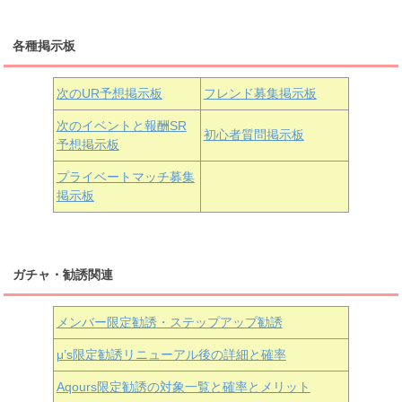
三船栞子
各種掲示板
小原鞠莉
黒澤ダイヤ
松浦果南
虹ヶ咲学園3年生
次のUR予想掲示板
フレンド募集掲示板
次のイベントと報酬SR
初心者質問掲示板
予想掲示板
近江彼方
朝香果林
エマ・ヴェルデ
プライベートマッチ募集
掲示板
ガチャ・勧誘関連
メンバー限定勧誘・ステップアップ勧誘
μ’s限定勧誘リニューアル後の詳細と確率
Aqours
限定勧誘の対象一覧と確率とメリット