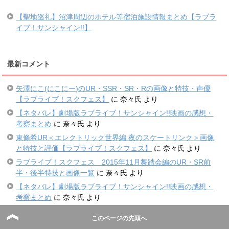
【聖地巡礼】沼津周辺のホテル等宿泊施設情報まとめ【ラブラ
イブ！サンシャイン!!】
最新コメント
矢澤にこ(にこにー)のUR・SSR・SR・Rの画像と特技・声優
【ラブライブ！スクフェス】
に
奈々氏
より
【ネタバレ】劇場版ラブライブ！サンシャイン!!映画の感想・
考察まとめ
に
奈々氏
より
東條希UR＜エレクトリック世界編 夜のスケートリンク＞画像
と特技と評価【ラブライブ！スクフェス】
に
奈々氏
より
ラブライブ！スクフェス 2015年11月舞踏会編のUR・SR前
半・後半特技と画像一覧
に
奈々氏
より
【ネタバレ】劇場版ラブライブ！サンシャイン!!映画の感想・
考察まとめ
に
奈々氏
より
このページの先頭へ
ブックマーク