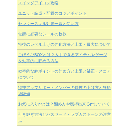
スイングアイコン攻略
ユニット編成・配置のコツとポイント
センタースキル効果一覧と使い方
覚醒に必要なシールの枚数
特技のレベル上げの強化方法と上限・最大について
ごほうびBOXとは？入手できるアイテムやゲージ
を効率的に貯める方法
効率的な絆ポイントの貯め方と上限と補正・スコア
について
特技アップサポートメンバーの特技の上げ方と獲得
経験値
お気に入りptとは？溜め方や獲得出来るptについて
引き継ぎ方法とパスワード・ラブカストーンの注意
点