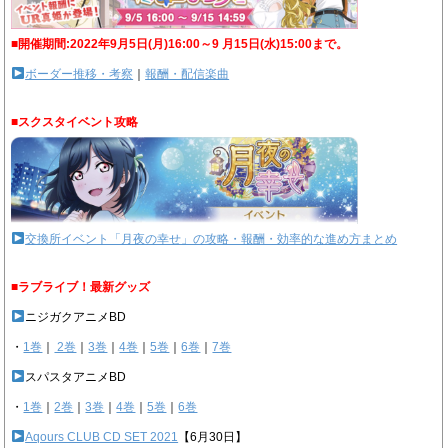
■開催期間:2022年9月5日(月)16:00～9 月15日(水)15:00まで。
ボーダー推移・考察
｜
報酬・配信楽曲
■スクスタイベント攻略
交換所イベント「月夜の幸せ」の攻略・報酬・効率的な進め方まとめ
■ラブライブ！最新グッズ
ニジガクアニメBD
・
1巻
｜
2巻
｜
3巻
｜
4巻
｜
5巻
｜
6巻
｜
7巻
スパスタアニメBD
・
1巻
｜
2巻
｜
3巻
｜
4巻
｜
5巻
｜
6巻
Aqours CLUB CD SET 2021
【6月30日】