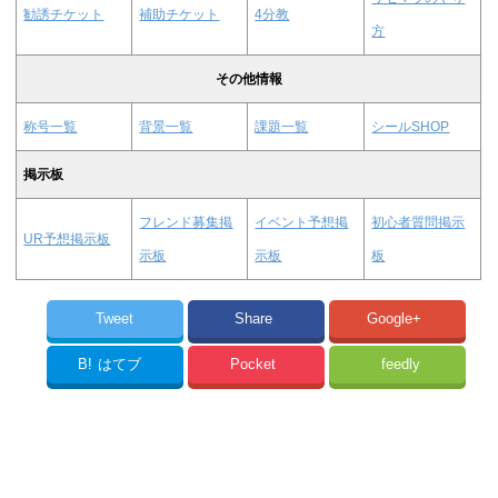
勧誘チケット
補助チケット
4分教
方
その他情報
称号一覧
背景一覧
課題一覧
シールSHOP
掲示板
フレンド募集掲
イベント予想掲
初心者質問掲示
UR予想掲示板
示板
示板
板
Tweet
Share
Google+
B!
はてブ
Pocket
feedly