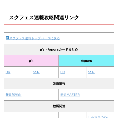
スクフェス速報攻略関連リンク
スクフェス速報トップページに戻る
μ’s・Aqoursカードまとめ
μ’s
Aqours
UR
SSR
UR
SSR
楽曲情報
新規解禁曲
新規MASTER
勧誘関連
リセマラのやり