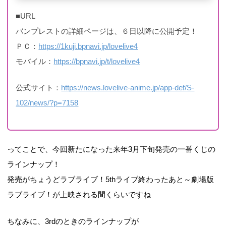
■URL
バンプレストの詳細ページは、６日以降に公開予定！
ＰＣ：
https://1kuji.bpnavi.jp/lovelive4
モバイル：
https://bpnavi.jp/t/lovelive4
公式サイト：
https://news.lovelive-anime.jp/app-def/S-
102/news/?p=7158
ってことで、今回新たになった来年3月下旬発売の一番くじの
ラインナップ！
発売がちょうどラブライブ！5thライブ終わったあと～劇場版
ラブライブ！が上映される間くらいですね
ちなみに、3rdのときのラインナップが