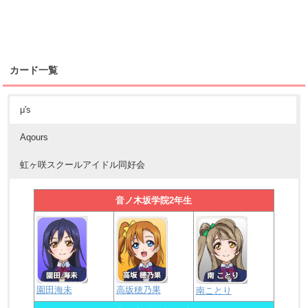
カード一覧
μ's
Aqours
虹ヶ咲スクールアイドル同好会
音ノ木坂学院2年生
園田海未
高坂穂乃果
南ことり