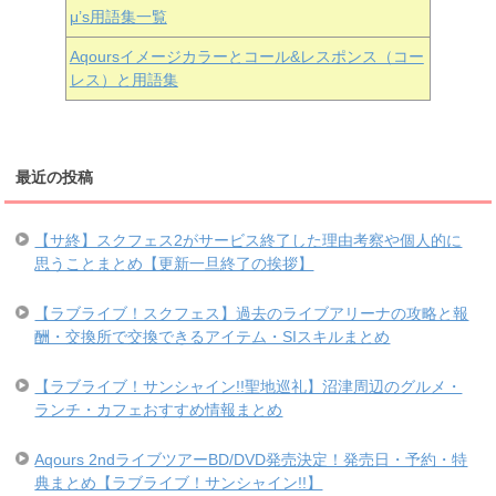
μ’s用語集一覧
Aqoursイメージカラーとコール&レスポンス（コー
レス）と用語集
最近の投稿
【サ終】スクフェス2がサービス終了した理由考察や個人的に
思うことまとめ【更新一旦終了の挨拶】
【ラブライブ！スクフェス】過去のライブアリーナの攻略と報
酬・交換所で交換できるアイテム・SIスキルまとめ
【ラブライブ！サンシャイン!!聖地巡礼】沼津周辺のグルメ・
ランチ・カフェおすすめ情報まとめ
Aqours 2ndライブツアーBD/DVD発売決定！発売日・予約・特
典まとめ【ラブライブ！サンシャイン!!】