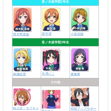
音ノ木坂学院1年生
星空凛
小泉花陽
西木野真姫
音ノ木坂学院3年生
矢澤にこ
絢瀬絵里
東條希
その他
転入生・モブキャ
特技アップサポー
Rカード