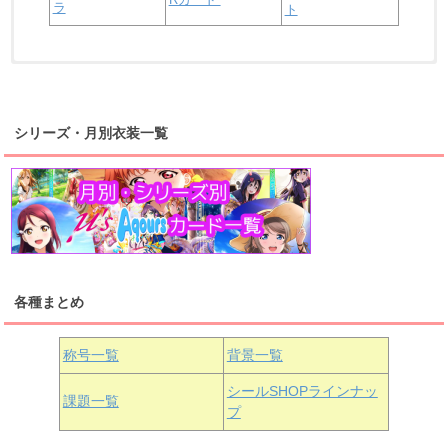
ラ
ト
浦の星女学院2年生
虹ヶ咲学園2年生
シリーズ・月別衣装一覧
高海千歌
渡辺曜
桜内梨子
上原歩夢
宮下愛
優木せつ菜
浦の星女学院1年生
虹ヶ咲学園1年生
各種まとめ
国木田花丸
津島善子
黒澤ルビィ
桜坂しずく
中須かすみ
称号一覧
背景一覧
天王寺璃奈
浦の星女学院3年生
シールSHOPラインナッ
課題一覧
プ