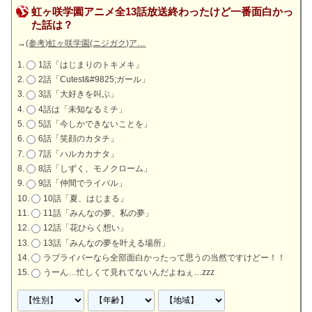
虹ヶ咲学園アニメ全13話放送終わったけど一番面白かっ
た話は？
→
(参考)虹ヶ咲学園(ニジガク)ア…
1話「はじまりのトキメキ」
2話「Cutest&#9825;ガール」
3話「大好きを叫ぶ」
4話は「未知なるミチ」
5話「今しかできないことを」
6話「笑顔のカタチ」
7話「ハルカカナタ」
8話「しずく、モノクローム」
9話「仲間でライバル」
10話「夏、はじまる」
11話「みんなの夢、私の夢」
12話「花ひらく想い」
13話「みんなの夢を叶える場所」
ラブライバーなら全部面白かったって思うの当然ですけどー！！
うーん…忙しくて見れてないんだよねぇ…zzz