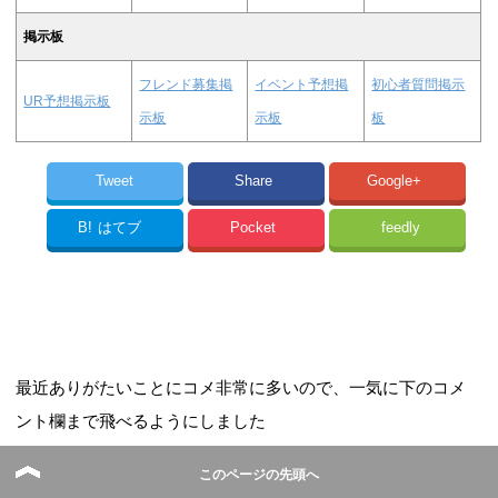
掲示板
フレンド募集掲
イベント予想掲
初心者質問掲示
UR予想掲示板
示板
示板
板
Tweet
Share
Google+
B!
はてブ
Pocket
feedly
最近ありがたいことにコメ非常に多いので、一気に下のコメ
ント欄まで飛べるようにしました
⇒
一番下のコメント入力欄へ
このページの先頭へ