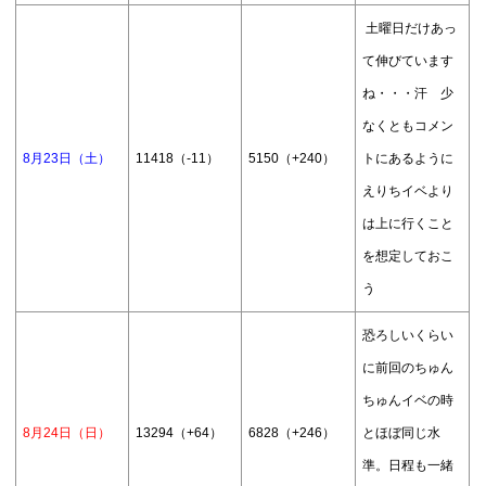
土曜日だけあっ
て伸びています
ね・・・汗 少
なくともコメン
8月23日（土）
11418（-11）
5150（+240）
トにあるように
えりちイベより
は上に行くこと
を想定しておこ
う
恐ろしいくらい
に前回のちゅん
ちゅんイベの時
8月24日（日）
13294（+64）
6828（+246）
とほぼ同じ水
準。日程も一緒