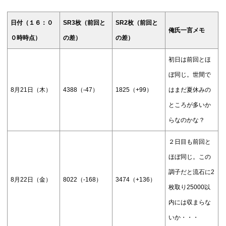
日付（１６：０
SR3枚（前回と
SR2枚（前回と
俺氏一言メモ
０時時点）
の差）
の差）
初日は前回とほ
ぼ同じ。世間で
8月21日（木）
4388（-47）
1825（+99）
はまだ夏休みの
ところが多いか
らなのかな？
２日目も前回と
ほぼ同じ。この
調子だと流石に2
8月22日（金）
8022（-168）
3474（+136）
枚取り25000以
内には収まらな
いか・・・