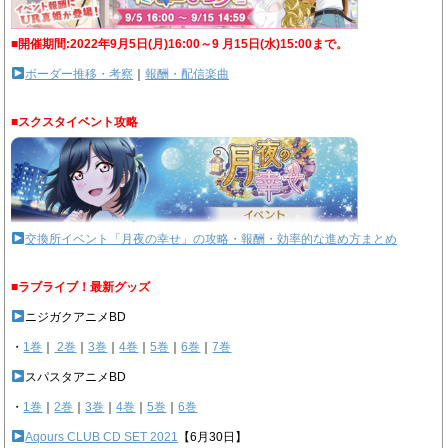
■開催期間:2022年9月5日(月)16:00～9 月15日(水)15:00まで。
ボーダー推移・考察
｜
報酬・配信楽曲
■スクスタイベント攻略
交換所イベント「月夜の幸せ」の攻略・報酬・効率的な進め方まとめ
■ラブライブ！最新グッズ
ニジガクアニメBD
・
1巻
｜
2巻
｜
3巻
｜
4巻
｜
5巻
｜
6巻
｜
7巻
スパスタアニメBD
・
1巻
｜
2巻
｜
3巻
｜
4巻
｜
5巻
｜
6巻
Aqours CLUB CD SET 2021
【6月30日】