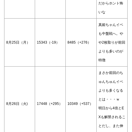
だからホント怖
いな
真姫ちゃんイベ
も中盤戦へ。や
8月25日（月）
15343（-19）
8485（+276）
や2枚取りが前回
よりも多いのが
特徴
まさか前回のち
ゅんちゅんイベ
よりも多くなる
とは・・・ｗ
8月26日（火)
17448（+295）
10349（+537）
明日から4倍とE
Xも解禁されるこ
とだし、また伸