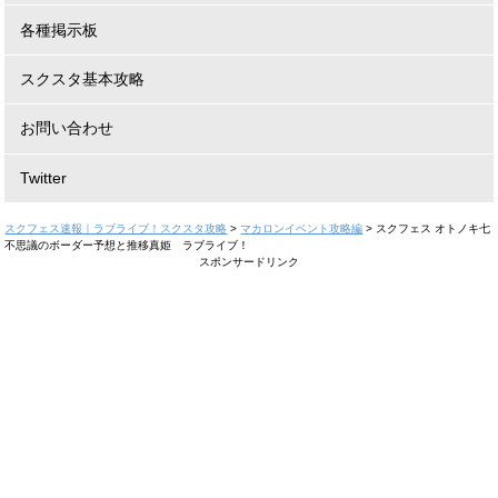
各種掲示板
スクスタ基本攻略
お問い合わせ
Twitter
スクフェス速報｜ラブライブ！スクスタ攻略
>
マカロンイベント攻略編
>
スクフェス オトノキ七
不思議のボーダー予想と推移真姫 ラブライブ！
スポンサードリンク