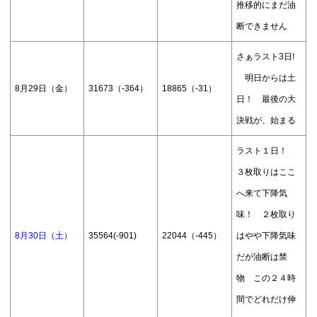
推移的にまだ油
断できません
さぁラスト3日!
明日からは土
8月29日（金）
31673（-364）
18865（-31）
日！ 最後の大
決戦が、始まる
ラスト１日！
３枚取りはここ
へ来て下降気
味！ ２枚取り
8月30日（土）
35564(-901)
22044（-445）
はやや下降気味
だが油断は禁
物 この２４時
間でどれだけ伸