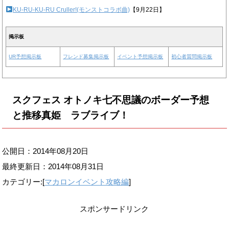
KU-RU-KU-RU Cruller!(モンストコラボ曲)
【9月22日】
掲示板
UR予想掲示板
フレンド募集掲示板
イベント予想掲示板
初心者質問掲示板
スクフェス オトノキ七不思議のボーダー予想
と推移真姫 ラブライブ！
公開日：2014年08月20日
最終更新日：
2014年08月31日
カテゴリー:[
マカロンイベント攻略編
]
スポンサードリンク