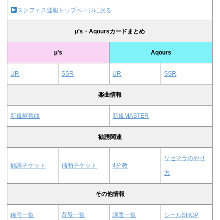
スクフェス速報トップページに戻る
μ’s・Aqoursカードまとめ
μ’s
Aqours
UR
SSR
UR
SSR
楽曲情報
新規解禁曲
新規MASTER
勧誘関連
リセマラのやり
勧誘チケット
補助チケット
4分教
方
その他情報
称号一覧
背景一覧
課題一覧
シールSHOP