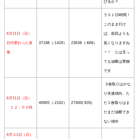
びるか？
ラスト15時間！
このまま行け
8月31日（日）
ば、前回よりも
日付変わった直
37198（-1429）
23638（-608）
低くなりますね
後
＾＾ とは言っ
ても油断は禁物
です
３枚取りはかな
り失速傾向。た
8月31日（日）
40905（-2102）
27400(-935)
だ２枚取りはま
１２：００時
だまだ油断でき
ない傾向
8月３1日（日）