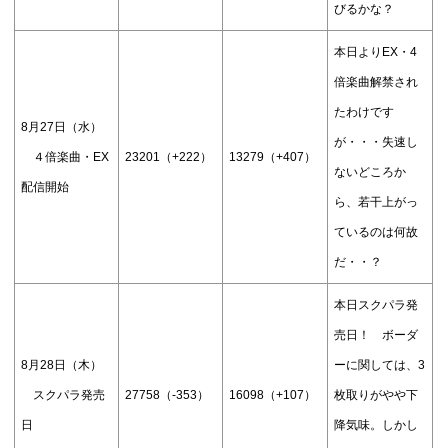
びるかな？
本日よりEX・4
倍楽曲解禁され
たわけです
8月27日（水）
が・・・失速し
４倍楽曲・EX
23201（+222）
13279（+407）
ないどころか
配信開始
ら、若干上がっ
ているのは何故
だ・・？
本日スクパラ発
売日！ ボーダ
8月28日（木）
ーに関しては、3
スクパラ発売
27758（-353）
16098（+107）
枚取りがやや下
日
降気味。しかし