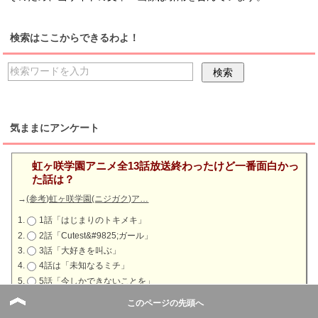
検索はここからできるわよ！
気ままにアンケート
虹ヶ咲学園アニメ全13話放送終わったけど一番面白かっ
た話は？
→
(参考)虹ヶ咲学園(ニジガク)ア…
1話「はじまりのトキメキ」
2話「Cutest&#9825;ガール」
3話「大好きを叫ぶ」
4話は「未知なるミチ」
5話「今しかできないことを」
6話「笑顔のカタチ」
このページの先頭へ
7話「ハルカカナタ」