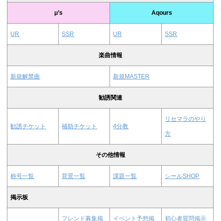
μ’s
Aqours
UR
SSR
UR
SSR
楽曲情報
新規解禁曲
新規MASTER
勧誘関連
リセマラのやり
勧誘チケット
補助チケット
4分教
方
その他情報
称号一覧
背景一覧
課題一覧
シールSHOP
掲示板
フレンド募集掲
イベント予想掲
初心者質問掲示