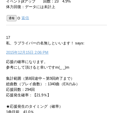
イベントptアップ 回数：23 4.9%
体力回復：データには未計上
返信
通報
17
私、ラブライバーの名無しといいます！
says:
2015年12月15日 2:06 PM
応援の確率になります。
参考にして頂けると幸いですm(_ _)m
集計範囲（第8回途中～第9回終了まで）
総曲数（プレイ曲数）：1340曲（EXのみ）
応援回数：294回
応援発生確率：【21.9％】
★応援発生のタイミング（確率）
1曲目前 41.0％