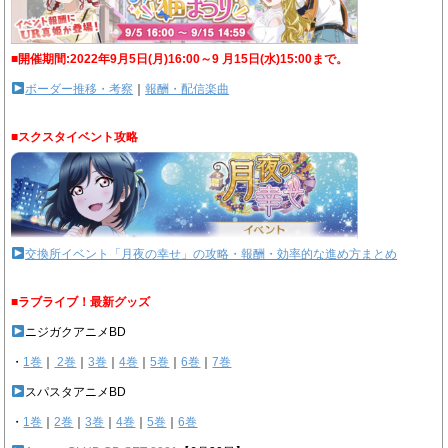
■開催期間:2022年9月5日(月)16:00～9 月15日(水)15:00まで。
ボーダー推移・考察
｜
報酬・配信楽曲
■スクスタイベント攻略
交換所イベント「月夜の幸せ」の攻略・報酬・効率的な進め方まとめ
■ラブライブ！最新グッズ
ニジガクアニメBD
・
1巻
｜
2巻
｜
3巻
｜
4巻
｜
5巻
｜
6巻
｜
7巻
スパスタアニメBD
・
1巻
｜
2巻
｜
3巻
｜
4巻
｜
5巻
｜
6巻