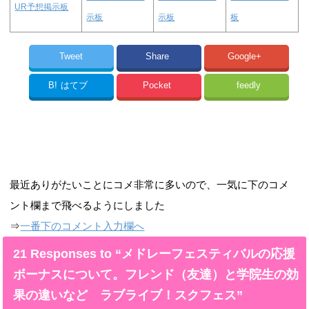
UR予想掲示板
示板
示板
板
Tweet
Share
Google+
B!
はてブ
Pocket
feedly
最近ありがたいことにコメ非常に多いので、一気に下のコメ
ント欄まで飛べるようにしました
⇒
一番下のコメント入力欄へ
21 Responses to “メドレーフェスティバルの応援
ボーナスについて。フレンド（友達）と学院生の効
果の違いなど ラブライブ！スクフェス”