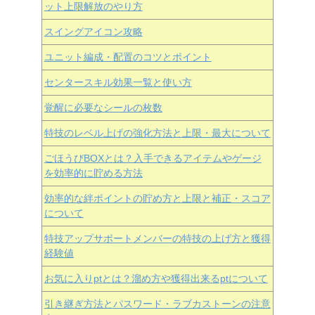
ット上限解放のやり方
スイングアイコン攻略
ユニット編成・配置のコツとポイント
センタースキル効果一覧と使い方
覚醒に必要なシールの枚数
特技のレベル上げの強化方法と上限・最大について
ごほうびBOXとは？入手できるアイテムやゲージ
を効率的に貯める方法
効率的な絆ポイントの貯め方と上限と補正・スコア
について
特技アップサポートメンバーの特技の上げ方と獲得
経験値
お気に入りptとは？溜め方や獲得出来るptについて
引き継ぎ方法とパスワード・ラブカストーンの注意