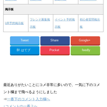
掲示板
フレンド募集掲
イベント予想掲
初心者質問掲示
UR予想掲示板
示板
示板
板
Tweet
Share
Google+
B!
はてブ
Pocket
feedly
最近ありがたいことにコメ非常に多いので、一気に下のコメ
ント欄まで飛べるようにしました
⇒
一番下のコメント入力欄へ
↑コメントの一番上へ