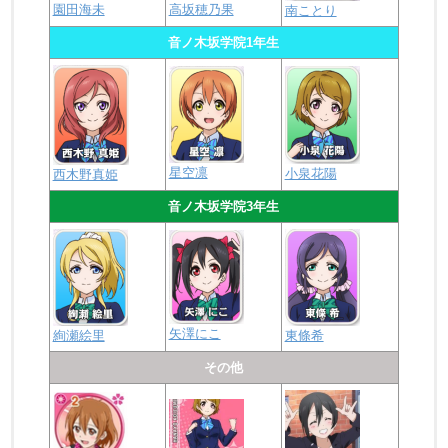
園田海未
高坂穂乃果
南ことり
音ノ木坂学院1年生
星空凛
小泉花陽
西木野真姫
音ノ木坂学院3年生
矢澤にこ
絢瀬絵里
東條希
その他