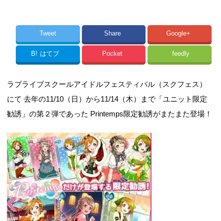
Tweet
Share
Google+
B!
はてブ
Pocket
feedly
ラブライブスクールアイドルフェスティバル（スクフェス）
にて 去年の11/10（日）から11/14（木）まで「ユニット限定
勧誘」の第２弾であった Printemps限定勧誘がまたまた登場！