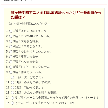
虹ヶ咲学園アニメ全13話放送終わったけど一番面白かっ
た話は？
→
(参考)虹ヶ咲学園(ニジガク)ア…
1話「はじまりのトキメキ」
2話「Cutest&#9825;ガール」
3話「大好きを叫ぶ」
4話は「未知なるミチ」
5話「今しかできないことを」
6話「笑顔のカタチ」
7話「ハルカカナタ」
8話「しずく、モノクローム」
9話「仲間でライバル」
10話「夏、はじまる」
11話「みんなの夢、私の夢」
12話「花ひらく想い」
13話「みんなの夢を叶える場所」
ラブライバーなら全部面白かったって思うの当然ですけどー！！
うーん…忙しくて見れてないんだよねぇ…zzz