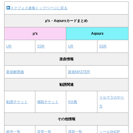
スクフェス速報トップページに戻る
μ’s・Aqoursカードまとめ
μ’s
Aqours
UR
SSR
UR
SSR
楽曲情報
新規解禁曲
新規MASTER
勧誘関連
リセマラのやり
勧誘チケット
補助チケット
4分教
方
その他情報
称号一覧
背景一覧
課題一覧
シールSHOP