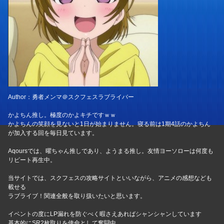
Author：勇者メンマ＠スクフェスラブライバー
かよちん推し。極度のかよキチですｗｗ
かよちんの笑顔を見ないと1日が始まりません。寝る前は1期4話のかよちん
が加入する回を毎日見ています。
Aqoursでは、曜ちゃん推しであり、ようまる推し。友情ヨーソローは何度も
リピート再生中。
当サイトでは、スクフェスの攻略サイトといいながら、アニメの感想なども
載せる
ラブライブ！関連全般を取り扱いたいと思います。
イベントの度にLP漏れを防ぐべく暇さえあればシャンシャンしています
基本的にSR2枚取りを使命として奮闘中