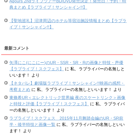
Aqours 2ndライブツアーBD/DVD発売決定！発売日・予約・特
典まとめ【ラブライブ！サンシャイン!!】
【聖地巡礼】沼津周辺のホテル等宿泊施設情報まとめ【ラブラ
イブ！サンシャイン!!】
最新コメント
矢澤にこ(にこにー)のUR・SSR・SR・Rの画像と特技・声優
【ラブライブ！スクフェス】
に
私、ラブライバーの名無しと
いいます！
より
【ネタバレ】劇場版ラブライブ！サンシャイン!!映画の感想・
考察まとめ
に
私、ラブライバーの名無しといいます！
より
東條希UR＜エレクトリック世界編 夜のスケートリンク＞画像
と特技と評価【ラブライブ！スクフェス】
に
私、ラブライバ
ーの名無しといいます！
より
ラブライブ！スクフェス 2015年11月舞踏会編のUR・SR前
半・後半特技と画像一覧
に
私、ラブライバーの名無しといい
ます！
より