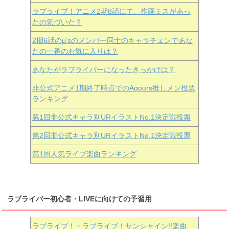
ラブライブ！アニメ2期8話にて、作画ミスがあっ
たの気づいた？
2期6話のμ’sのメンバー同士のキャラチェンであな
たの一番のお気に入りは？
あなたがラブライバーになったきっかけは？
非公式アニメ1期終了時点でのAqours推しメン投票
ランキング
第1回非公式キャラ別URイラストNo.1決定戦投票
第2回非公式キャラ別URイラストNo.1決定戦投票
第1回人気ライブ楽曲ランキング
ラブライバー初心者・LIVEに向けての予習用
ラブライブ！・ラブライブ！サンシャイン!!楽曲