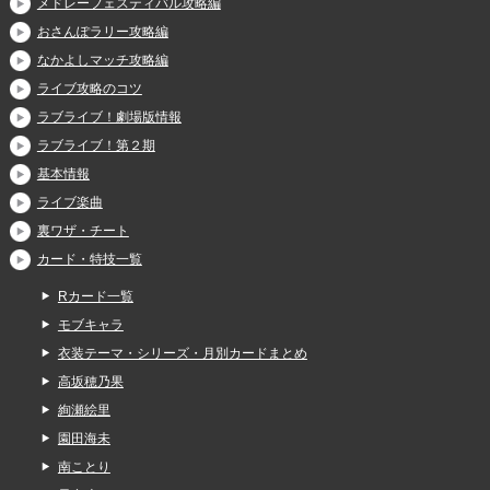
メドレーフェスティバル攻略編
おさんぽラリー攻略編
なかよしマッチ攻略編
ライブ攻略のコツ
ラブライブ！劇場版情報
ラブライブ！第２期
基本情報
ライブ楽曲
裏ワザ・チート
カード・特技一覧
Rカード一覧
モブキャラ
衣装テーマ・シリーズ・月別カードまとめ
高坂穂乃果
絢瀬絵里
園田海未
南ことり