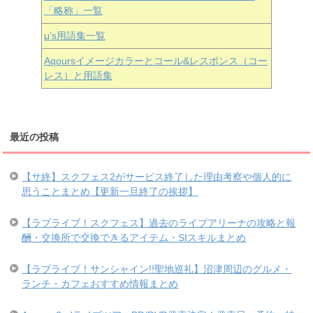
「略称」一覧
μ’s用語集一覧
Aqoursイメージカラーとコール&レスポンス（コー
レス）と用語集
最近の投稿
【サ終】スクフェス2がサービス終了した理由考察や個人的に
思うことまとめ【更新一旦終了の挨拶】
【ラブライブ！スクフェス】過去のライブアリーナの攻略と報
酬・交換所で交換できるアイテム・SIスキルまとめ
【ラブライブ！サンシャイン!!聖地巡礼】沼津周辺のグルメ・
ランチ・カフェおすすめ情報まとめ