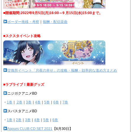
■開催期間:2022年9月5日(月)16:00～9 月15日(水)15:00まで。
ボーダー推移・考察
｜
報酬・配信楽曲
■スクスタイベント攻略
交換所イベント「月夜の幸せ」の攻略・報酬・効率的な進め方まとめ
■ラブライブ！最新グッズ
ニジガクアニメBD
・
1巻
｜
2巻
｜
3巻
｜
4巻
｜
5巻
｜
6巻
｜
7巻
スパスタアニメBD
・
1巻
｜
2巻
｜
3巻
｜
4巻
｜
5巻
｜
6巻
Aqours CLUB CD SET 2021
【6月30日】