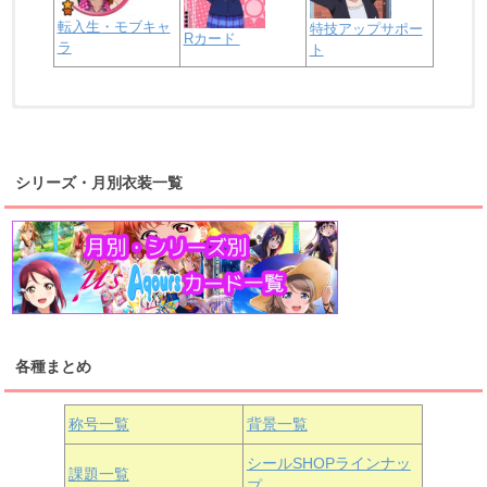
転入生・モブキャ
特技アップサポー
Rカード
ラ
ト
浦の星女学院2年生
虹ヶ咲学園2年生
シリーズ・月別衣装一覧
高海千歌
渡辺曜
桜内梨子
上原歩夢
宮下愛
優木せつ菜
浦の星女学院1年生
虹ヶ咲学園1年生
各種まとめ
国木田花丸
津島善子
黒澤ルビィ
桜坂しずく
中須かすみ
称号一覧
背景一覧
天王寺璃奈
浦の星女学院3年生
シールSHOPラインナッ
課題一覧
プ