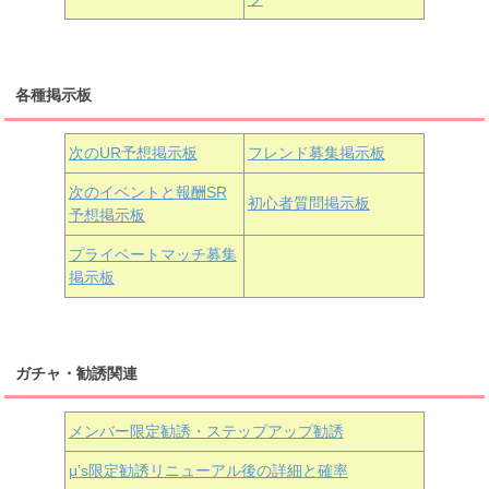
三船栞子
各種掲示板
小原鞠莉
黒澤ダイヤ
松浦果南
虹ヶ咲学園3年生
次のUR予想掲示板
フレンド募集掲示板
次のイベントと報酬SR
初心者質問掲示板
予想掲示板
近江彼方
朝香果林
エマ・ヴェルデ
プライベートマッチ募集
掲示板
ガチャ・勧誘関連
メンバー限定勧誘・ステップアップ勧誘
μ’s限定勧誘リニューアル後の詳細と確率