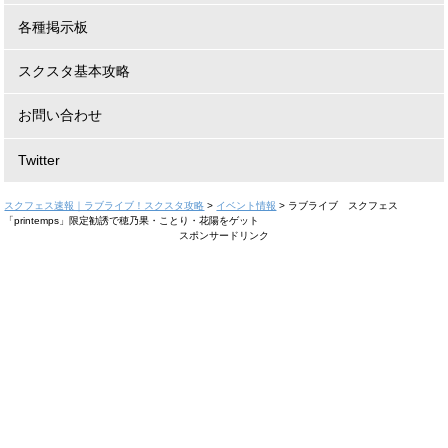
各種掲示板
スクスタ基本攻略
お問い合わせ
Twitter
スクフェス速報｜ラブライブ！スクスタ攻略
>
イベント情報
>
ラブライブ スクフェス
「printemps」限定勧誘で穂乃果・ことり・花陽をゲット
スポンサードリンク