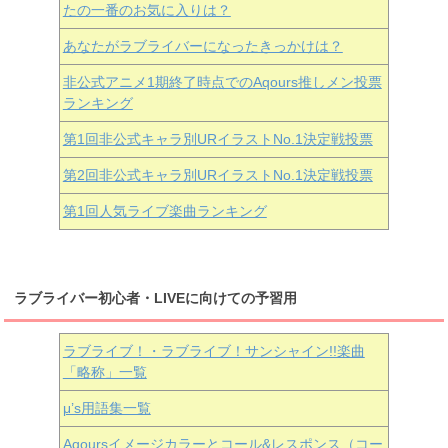
たの一番のお気に入りは？
あなたがラブライバーになったきっかけは？
非公式アニメ1期終了時点でのAqours推しメン投票
ランキング
第1回非公式キャラ別URイラストNo.1決定戦投票
第2回非公式キャラ別URイラストNo.1決定戦投票
第1回人気ライブ楽曲ランキング
ラブライバー初心者・LIVEに向けての予習用
ラブライブ！・ラブライブ！サンシャイン!!楽曲
「略称」一覧
μ’s用語集一覧
Aqoursイメージカラーとコール&レスポンス（コー