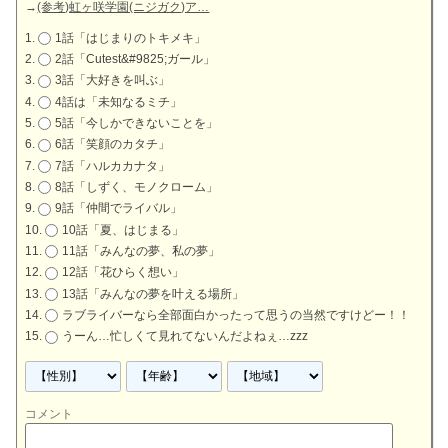
→
(参考)虹ヶ咲学園(ニジガク)ア…
1話「はじまりのトキメキ」
2話「Cutest&#9825;ガール」
3話「大好きを叫ぶ」
4話は「未知なるミチ」
5話「今しかできないことを」
6話「笑顔のカタチ」
7話「ハルカカナタ」
8話「しずく、モノクローム」
9話「仲間でライバル」
10話「夏、はじまる」
11話「みんなの夢、私の夢」
12話「花ひらく想い」
13話「みんなの夢を叶える場所」
ラブライバーなら全部面白かったって思うの当然ですけどー！！
うーん…忙しくて見れてないんだよねぇ…zzz
コメント