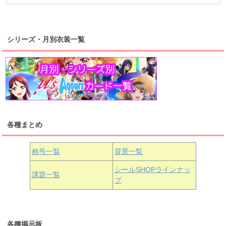
浦の星女学院2年生
虹ヶ咲学園2年生
シリーズ・月別衣装一覧
高海千歌
渡辺曜
桜内梨子
上原歩夢
宮下愛
優木せつ菜
浦の星女学院1年生
虹ヶ咲学園1年生
各種まとめ
国木田花丸
津島善子
黒澤ルビィ
桜坂しずく
中須かすみ
称号一覧
背景一覧
天王寺璃奈
浦の星女学院3年生
シールSHOPラインナッ
課題一覧
プ
三船栞子
各種掲示板
小原鞠莉