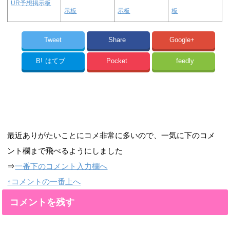
UR予想掲示板
示板
示板
板
Tweet
Share
Google+
B!
はてブ
Pocket
feedly
最近ありがたいことにコメ非常に多いので、一気に下のコメ
ント欄まで飛べるようにしました
⇒
一番下のコメント入力欄へ
↑コメントの一番上へ
コメントを残す