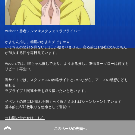
Author：勇者メンマ＠スクフェスラブライバー
かよちん推し。極度のかよキチですｗｗ
かよちんの笑顔を見ないと1日が始まりません。寝る前は1期4話のかよちん
が加入する回を毎日見ています。
Aqoursでは、曜ちゃん推しであり、ようまる推し。友情ヨーソローは何度も
リピート再生中。
当サイトでは、スクフェスの攻略サイトといいながら、アニメの感想なども
載せる
ラブライブ！関連全般を取り扱いたいと思います。
イベントの度にLP漏れを防ぐべく暇さえあればシャンシャンしています
基本的にSR2枚取りを使命として奮闘中
⇒お問い合わせはこちら
俺氏のTwitterアカウントはこちら
このページの先頭へ