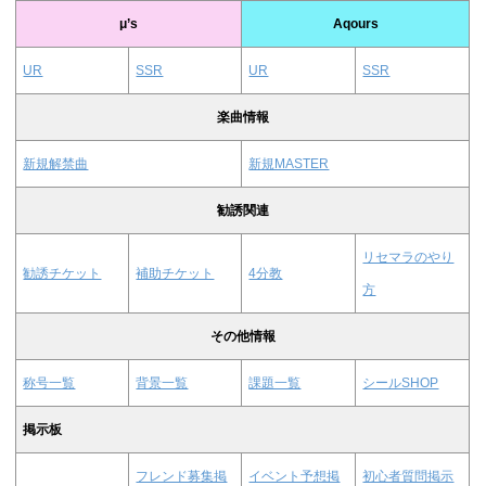
μ’s
Aqours
UR
SSR
UR
SSR
楽曲情報
新規解禁曲
新規MASTER
勧誘関連
リセマラのやり
勧誘チケット
補助チケット
4分教
方
その他情報
称号一覧
背景一覧
課題一覧
シールSHOP
掲示板
フレンド募集掲
イベント予想掲
初心者質問掲示