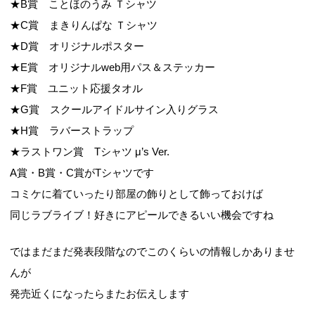
★B賞 ことほのうみ Ｔシャツ
★C賞 まきりんぱな Ｔシャツ
★D賞 オリジナルポスター
★E賞 オリジナルweb用パス＆ステッカー
★F賞 ユニット応援タオル
★G賞 スクールアイドルサイン入りグラス
★H賞 ラバーストラップ
★ラストワン賞 Tシャツ μ’s Ver.
A賞・B賞・C賞がTシャツです
コミケに着ていったり部屋の飾りとして飾っておけば
同じラブライブ！好きにアピールできるいい機会ですね
ではまだまだ発表段階なのでこのくらいの情報しかありませ
んが
発売近くになったらまたお伝えします