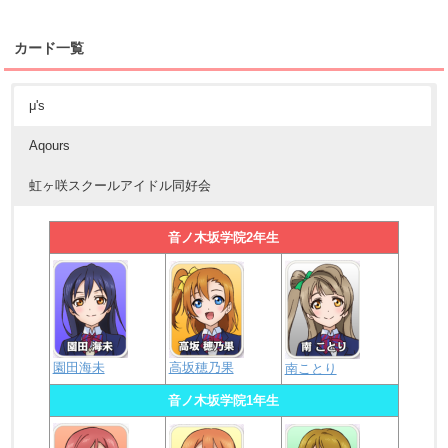
カード一覧
μ's
Aqours
虹ヶ咲スクールアイドル同好会
音ノ木坂学院2年生
園田海未
高坂穂乃果
南ことり
音ノ木坂学院1年生