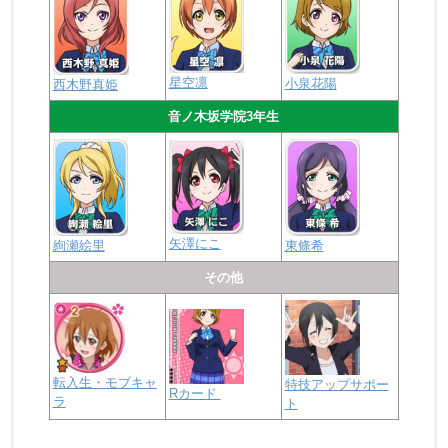
星空凛
小泉花陽
西木野真姫
音ノ木坂学院3年生
矢澤にこ
絢瀬絵里
東條希
その他
転入生・モブキャ
特技アップサポー
Rカード
ラ
ト