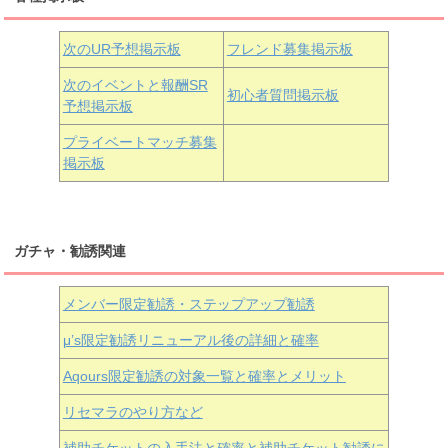
黒澤ダイヤ
松浦果南
虹ヶ咲学園3年生
次のUR予想掲示板
フレンド募集掲示板
次のイベントと報酬SR
初心者質問掲示板
予想掲示板
近江彼方
朝香果林
エマ・ヴェルデ
プライベートマッチ募集
掲示板
ガチャ・勧誘関連
メンバー限定勧誘・ステップアップ勧誘
μ’s限定勧誘リニューアル後の詳細と確率
Aqours
限定勧誘の対象一覧と確率とメリット
リセマラのやり方など