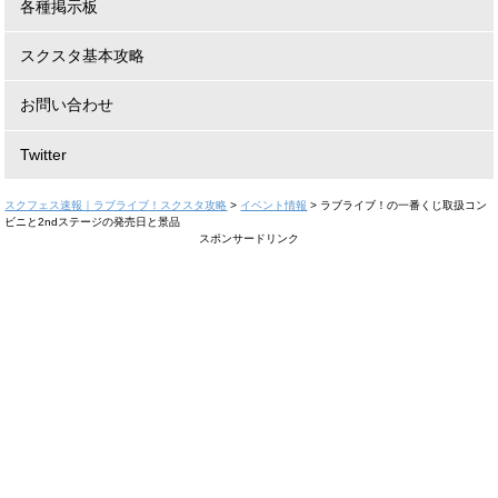
各種掲示板
スクスタ基本攻略
お問い合わせ
Twitter
スクフェス速報｜ラブライブ！スクスタ攻略
>
イベント情報
>
ラブライブ！の一番くじ取扱コン
ビニと2ndステージの発売日と景品
スポンサードリンク