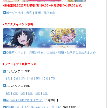
■開催期間:2022年9月5日(月)16:00～9 月15日(水)15:00まで。
ボーダー推移・考察
｜
報酬・配信楽曲
■スクスタイベント攻略
交換所イベント「月夜の幸せ」の攻略・報酬・効率的な進め方まとめ
■ラブライブ！最新グッズ
ニジガクアニメBD
・
1巻
｜
2巻
｜
3巻
｜
4巻
｜
5巻
｜
6巻
｜
7巻
スパスタアニメBD
・
1巻
｜
2巻
｜
3巻
｜
4巻
｜
5巻
｜
6巻
Aqours CLUB CD SET 2021
【6月30日】
KU-RU-KU-RU Cruller!(モンストコラボ曲)
【9月22日】