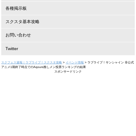
各種掲示板
スクスタ基本攻略
お問い合わせ
Twitter
スクフェス速報｜ラブライブ！スクスタ攻略
>
イベント情報
>
ラブライブ！サンシャイン 非公式
アニメ1期終了時点でのAqours推しメン投票ランキングの結果
スポンサードリンク