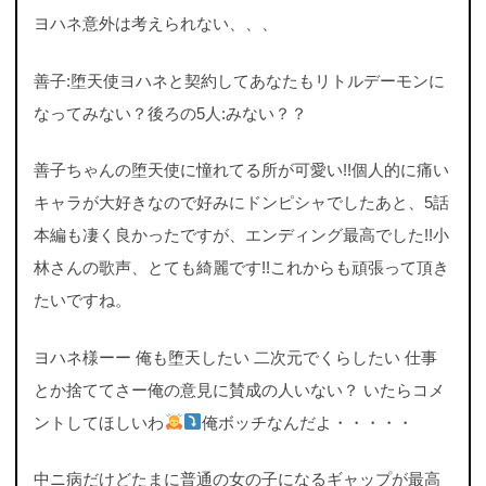
ヨハネ意外は考えられない、、、
善子:堕天使ヨハネと契約してあなたもリトルデーモンに
なってみない？後ろの5人:みない？？
善子ちゃんの堕天使に憧れてる所が可愛い!!個人的に痛い
キャラが大好きなので好みにドンピシャでしたあと、5話
本編も凄く良かったですが、エンディング最高でした!!小
林さんの歌声、とても綺麗です!!これからも頑張って頂き
たいですね。
ヨハネ様ーー 俺も堕天したい 二次元でくらしたい 仕事
とか捨ててさー俺の意見に賛成の人いない？ いたらコメ
ントしてほしいわ
俺ボッチなんだよ・・・・・
中ニ病だけどたまに普通の女の子になるギャップが最高