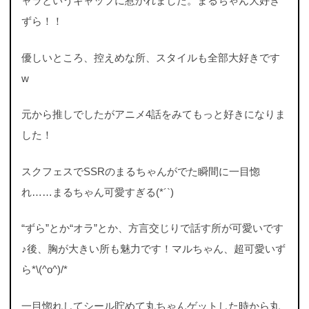
ャラというギャップに惹かれました。まるちゃん大好き
ずら！！
優しいところ、控えめな所、スタイルも全部大好きです
w
元から推しでしたがアニメ4話をみてもっと好きになりま
した！
スクフェスでSSRのまるちゃんがでた瞬間に一目惚
れ……まるちゃん可愛すぎる(*´`)
“ずら”とか“オラ”とか、方言交じりで話す所が可愛いです
♪後、胸が大きい所も魅力です！マルちゃん、超可愛いず
ら*\(^o^)/*
一目惚れしてシール貯めて丸ちゃんゲットした時から丸