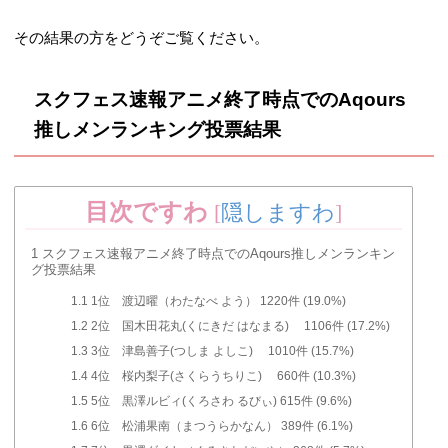
その結果の方をどうぞご覧ください。
スクフェス速報アニメ終了時点でのAqours
推しメンランキング投票結果
目次ですわ
[
隠しますわ
]
1
スクフェス速報アニメ終了時点でのAqours推しメンランキン
グ投票結果
1.1
1位 渡辺曜（わたなべ よう） 1220件 (19.0%)
1.2
2位 国木田花丸(くにきだ はなまる) 1106件 (17.2%)
1.3
3位 津島善子(つしま よしこ) 1010件 (15.7%)
1.4
4位 桜内梨子(さくらうちりこ) 660件 (10.3%)
1.5
5位 黒澤ルビィ(くろさわ るびぃ) 615件 (9.6%)
1.6
6位 松浦果南（まつうらかなん） 389件 (6.1%)