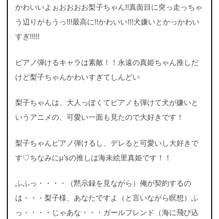
かわいいよぉおおおお梨子ちゃん!!真面目に突っ走っちゃ
う辺りがもうっ!!!最高に!!かわいい!!!犬嫌いとかっかわい
すぎ!!!!!
ピアノ弾けるキャラは素敵！！永遠の真姫ちゃん推しだ
けど梨子ちゃんかわいすぎてしんどい
梨子ちゃんは、大人っぽくてピアノも弾けて犬が嫌いと
いうアニメの、可愛い一面も見たので大好きです！
梨子ちゃんピアノ弾けるし、デレると可愛いし大好きで
す♡ちなみにμ’sの推しは海未絵里真姫です！！
ふふっ・・・・（黙示録を見ながら）俺が契約するの
は・・・梨子様、あなたですよ（と言いながら瞑想）ふ
っ・・・・じゃあな・・・ガールフレンド（海に飛び込