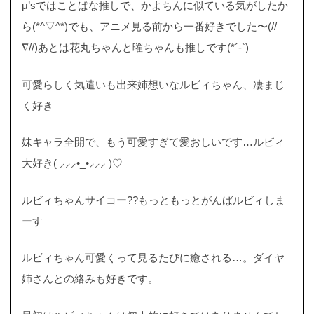
μ’sではことぱな推しで、かよちんに似ている気がしたか
ら(*^▽^*)でも、アニメ見る前から一番好きでした〜(//
∇//)あとは花丸ちゃんと曜ちゃんも推しです(*´-`)
可愛らしく気遣いも出来姉想いなルビィちゃん、凄まじ
く好き
妹キャラ全開で、もう可愛すぎて愛おしいです…ルビィ
大好き( ⸝⸝⸝•_•⸝⸝⸝ )♡
ルビィちゃんサイコー??もっともっとがんばルビィしま
ーす
ルビィちゃん可愛くって見るたびに癒される…。ダイヤ
姉さんとの絡みも好きです。