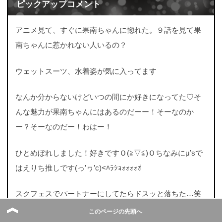
ピックアップコメント
アニメ見て、すぐに果南ちゃんに惚れた。９話を見て果
南ちゃんに惹かれない人いるの？
ウェットスーツ、水着姿が気に入ってます
なんか分からないけどいつの間にか好きになってた♡そ
んな魅力が果南ちゃんにはあるのだーー！そーなのか
ー？そーなのだー！わはー！
ひとめぼれしました！好きですＯ(≧▽≦)Ｏちなみにμ’sで
はえりち推しです(っ’ヮ’c)<ﾊﾗｼｮｫｫｫｫｵ
スクフェスでパートナーにしてたらドスッと落ちた…笑
笑 声が素敵すぎる(///∇///)
このページの先頭へ