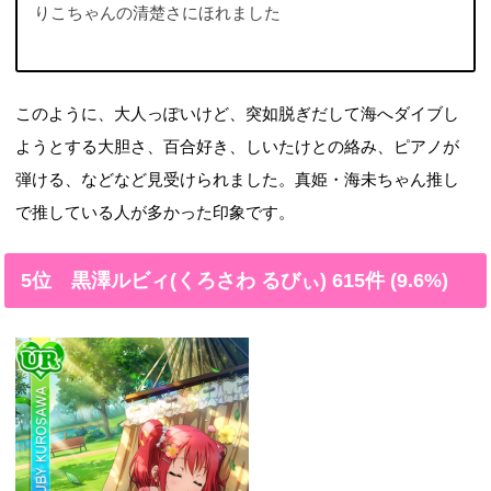
りこちゃんの清楚さにほれました
このように、大人っぽいけど、突如脱ぎだして海へダイブし
ようとする大胆さ、百合好き、しいたけとの絡み、ピアノが
弾ける、などなど見受けられました。真姫・海未ちゃん推し
で推している人が多かった印象です。
5位 黒澤ルビィ(くろさわ るびぃ) 615件 (9.6%)