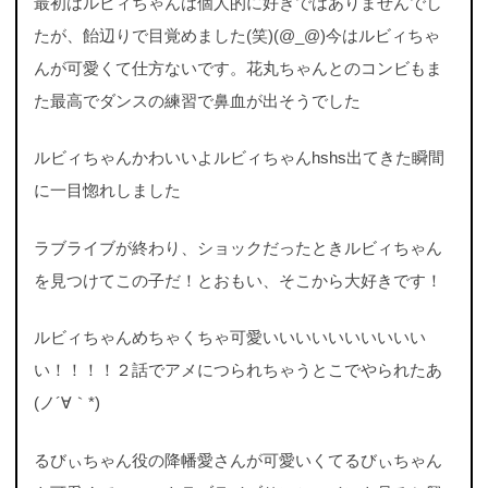
最初はルビィちゃんは個人的に好きではありませんでし
たが、飴辺りで目覚めました(笑)(@_@)今はルビィちゃ
んが可愛くて仕方ないです。花丸ちゃんとのコンビもま
た最高でダンスの練習で鼻血が出そうでした
ルビィちゃんかわいいよルビィちゃんhshs出てきた瞬間
に一目惚れしました
ラブライブが終わり、ショックだったときルビィちゃん
を見つけてこの子だ！とおもい、そこから大好きです！
ルビィちゃんめちゃくちゃ可愛いいいいいいいいいい
い！！！！２話でアメにつられちゃうとこでやられたあ
(ノ´∀｀*)
るびぃちゃん役の降幡愛さんが可愛いくてるびぃちゃん