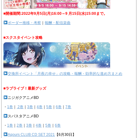
■開催期間:2022年9月5日(月)16:00～9 月15日(水)15:00まで。
ボーダー推移・考察
｜
報酬・配信楽曲
■スクスタイベント攻略
交換所イベント「月夜の幸せ」の攻略・報酬・効率的な進め方まとめ
■ラブライブ！最新グッズ
ニジガクアニメBD
・
1巻
｜
2巻
｜
3巻
｜
4巻
｜
5巻
｜
6巻
｜
7巻
スパスタアニメBD
・
1巻
｜
2巻
｜
3巻
｜
4巻
｜
5巻
｜
6巻
Aqours CLUB CD SET 2021
【6月30日】