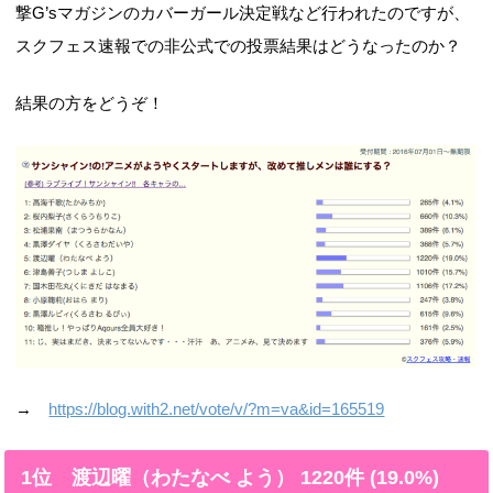
撃G’sマガジンのカバーガール決定戦など行われたのですが、
スクフェス速報での非公式での投票結果はどうなったのか？
結果の方をどうぞ！
→
https://blog.with2.net/vote/v/?m=va&id=165519
1位 渡辺曜（わたなべ よう） 1220件 (19.0%)