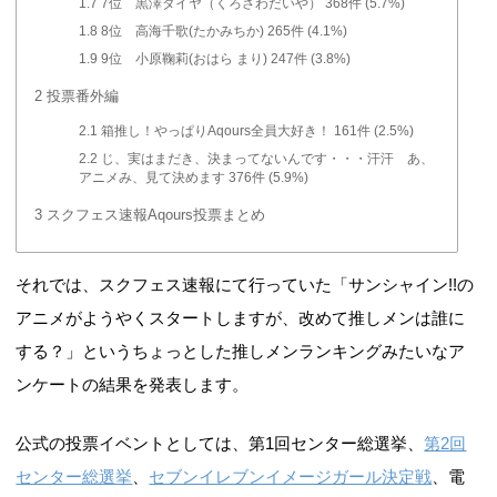
1.7
7位 黒澤ダイヤ（くろさわだいや） 368件 (5.7%)
1.8
8位 高海千歌(たかみちか) 265件 (4.1%)
1.9
9位 小原鞠莉(おはら まり) 247件 (3.8%)
2
投票番外編
2.1
箱推し！やっぱりAqours全員大好き！ 161件 (2.5%)
2.2
じ、実はまだき、決まってないんです・・・汗汗 あ、
アニメみ、見て決めます 376件 (5.9%)
3
スクフェス速報Aqours投票まとめ
それでは、スクフェス速報にて行っていた「サンシャイン!!の
アニメがようやくスタートしますが、改めて推しメンは誰に
する？」というちょっとした推しメンランキングみたいなア
ンケートの結果を発表します。
公式の投票イベントとしては、第1回センター総選挙、
第2回
センター総選挙
、
セブンイレブンイメージガール決定戦
、電