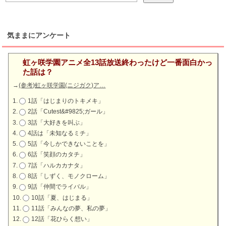
気ままにアンケート
虹ヶ咲学園アニメ全13話放送終わったけど一番面白かっ
た話は？
→
(参考)虹ヶ咲学園(ニジガク)ア…
1話「はじまりのトキメキ」
2話「Cutest&#9825;ガール」
3話「大好きを叫ぶ」
4話は「未知なるミチ」
5話「今しかできないことを」
6話「笑顔のカタチ」
7話「ハルカカナタ」
8話「しずく、モノクローム」
9話「仲間でライバル」
10話「夏、はじまる」
11話「みんなの夢、私の夢」
12話「花ひらく想い」