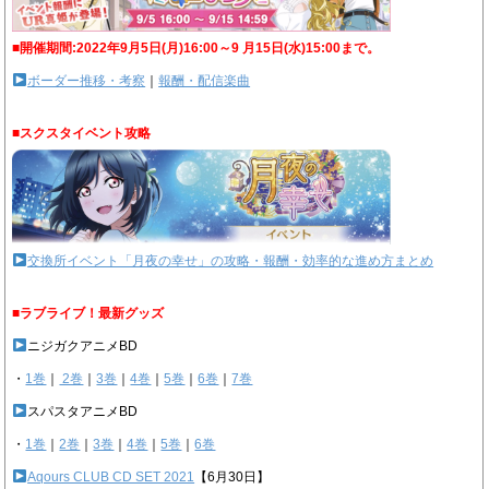
■開催期間:2022年9月5日(月)16:00～9 月15日(水)15:00まで。
ボーダー推移・考察
｜
報酬・配信楽曲
■スクスタイベント攻略
交換所イベント「月夜の幸せ」の攻略・報酬・効率的な進め方まとめ
■ラブライブ！最新グッズ
ニジガクアニメBD
・
1巻
｜
2巻
｜
3巻
｜
4巻
｜
5巻
｜
6巻
｜
7巻
スパスタアニメBD
・
1巻
｜
2巻
｜
3巻
｜
4巻
｜
5巻
｜
6巻
Aqours CLUB CD SET 2021
【6月30日】