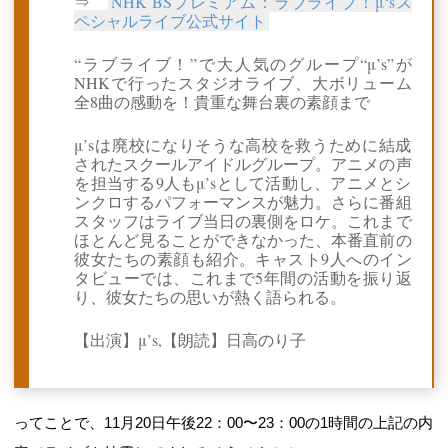
⇒
NHK BSプレミアム：ラブライブ！μ‘sス
ペシャルライブ公式サイト
“ラブライブ！”で大人気のグループ“μ’s”が
NHKで行ったスタジオライブ、大ボリューム
全8曲の感動を！貴重な舞台裏の素顔まで
μ’sは廃校になりそうな高校を救うために結成
されたスクールアイドルグループ。アニメの声
を担当する9人もμ’sとして活動し、アニメとシ
ンクロするパフォーマンスが魅力。さらに番組
スタッフはライブ当日の裏側をロケ。これまで
ほとんど見ることができなかった、本番直前の
彼女たちの素顔も紹介。キャスト9人へのイン
タビューでは、これまで5年間の活動を振り返
り、彼女たちの思いが熱く語られる。
【出演】μ’s,【朗読】日高のり子
ってことで、11月20日午後22：00〜23：00の1時間の上記の内