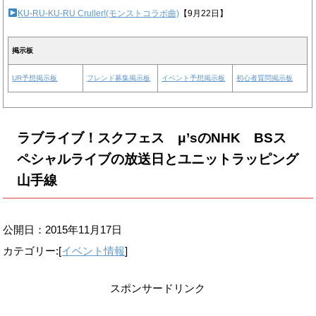
KU-RU-KU-RU Cruller!(モンストコラボ曲)
【9月22日】
掲示板
UR予想掲示板
フレンド募集掲示板
イベント予想掲示板
初心者質問掲示板
ラブライブ！スクフェス μ’sのNHK BSス
ペシャルライブの放送日とユニットラッピング
山手線
公開日：
2015年11月17日
カテゴリー:[
イベント情報
]
スポンサードリンク