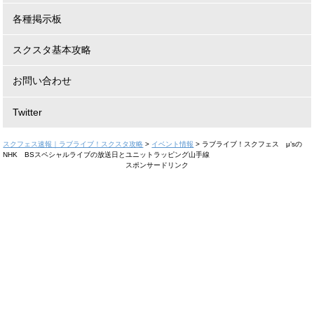
各種掲示板
スクスタ基本攻略
お問い合わせ
Twitter
スクフェス速報｜ラブライブ！スクスタ攻略
>
イベント情報
>
ラブライブ！スクフェス μ’sの
NHK BSスペシャルライブの放送日とユニットラッピング山手線
スポンサードリンク