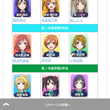
園田海未
高坂穂乃果
南ことり
音ノ木坂学院1年生
星空凛
小泉花陽
西木野真姫
音ノ木坂学院3年生
矢澤にこ
絢瀬絵里
東條希
このページの先頭へ
その他