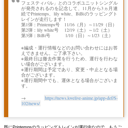
フェスティバル」とのコラボユニットシングル
が発売されるのを記念して、11月から3ヵ月連
続でPrintemps、lily white、BiBiのラッピングト
レインが走行します！
第1弾：Printemps号 11/16（月）～11/29（日）
第2弾：lily white号 12/19（土）～1/2（土）
第3弾：BiBi号 1/10（日）～1/23（土）
※編成・運行情報などのお問い合わせにはお答
えできません。ご了承下さい。
※最終日は撤去作業を行うため、運行を行わな
い場合がございます。
※運行期間は予定であり、変更・中止となる場
合がございます。
※運行期間中でも、運休となる場合がございま
す。
→
https://news.lovelive-anime.jp/app-def/S-
102/news/
既にPrintempsのラッピングトレインが運行中なので、もうご