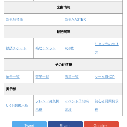
楽曲情報
新規解禁曲
新規MASTER
勧誘関連
リセマラのやり
勧誘チケット
補助チケット
4分教
方
その他情報
称号一覧
背景一覧
課題一覧
シールSHOP
掲示板
フレンド募集掲
イベント予想掲
初心者質問掲示
UR予想掲示板
示板
示板
板
Tweet
Share
Google+