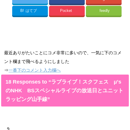
B!
はてブ
Pocket
feedly
最近ありがたいことにコメ非常に多いので、一気に下のコメ
ント欄まで飛べるようにしました
⇒
一番下のコメント入力欄へ
18 Responses to “ラブライブ！スクフェス μ’s
のNHK BSスペシャルライブの放送日とユニット
ラッピング山手線”
9