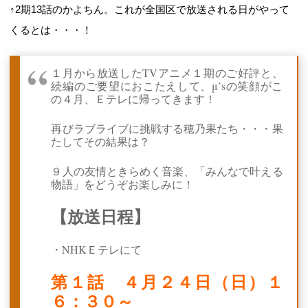
↑2期13話のかよちん。これが全国区で放送される日がやって
くるとは・・・！
１月から放送したTVアニメ１期のご好評と、
続編のご要望におこたえして、μ’sの笑顔がこ
の４月、Ｅテレに帰ってきます！
再びラブライブに挑戦する穂乃果たち・・・果
たしてその結果は？
９人の友情ときらめく音楽、「みんなで叶える
物語」をどうぞお楽しみに！
【放送日程】
・NHKＥテレにて
第１話 ４月２４日（日）１
６：３０～