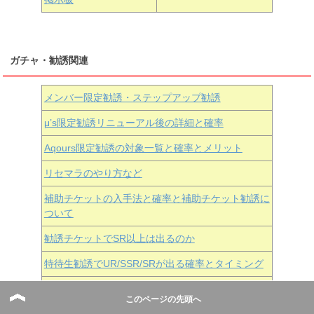
ガチャ・勧誘関連
メンバー限定勧誘・ステップアップ勧誘
μ’s限定勧誘リニューアル後の詳細と確率
Aqours
限定勧誘の対象一覧と確率とメリット
リセマラのやり方など
補助チケットの入手法と確率と補助チケット勧誘に
ついて
勧誘チケットでSR以上は出るのか
特待生勧誘でUR/SSR/SRが出る確率とタイミング
4分教を貴方は信じますか？
このページの先頭へ