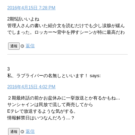
2016年4月15日 7:28 PM
2期5話いいよね
管理人さんの書いた紹介文を読むだけでも少し涙腺が緩ん
でしまった。ロッカー〜背中を押すシーンが特に最高だわ
返信
通報
3
私、ラブライバーの名無しといいます！
says:
2016年4月15日 4:02 PM
２期最終話の前かお盆休みに一挙放送とか有るかもね…
サンシャインは民放で流して商売してから
Eテレで放送するような気がする。
情報解禁日はいつなんだろう…？
返信
通報