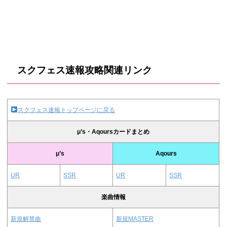
スクフェス速報攻略関連リンク
スクフェス速報トップページに戻る
μ’s・Aqoursカードまとめ
μ’s
Aqours
UR
SSR
UR
SSR
楽曲情報
新規解禁曲
新規MASTER