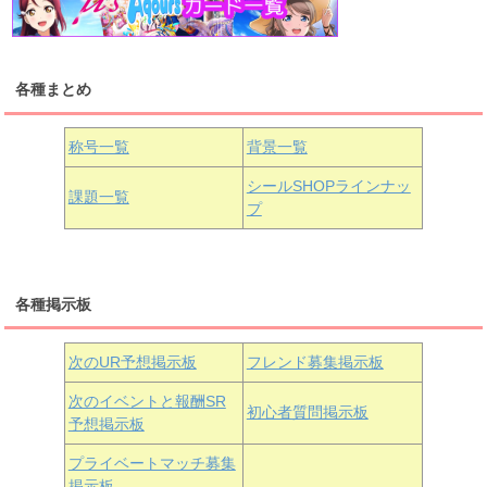
浦の星女学院1年生
虹ヶ咲学園1年生
各種まとめ
国木田花丸
津島善子
黒澤ルビィ
桜坂しずく
中須かすみ
称号一覧
背景一覧
天王寺璃奈
浦の星女学院3年生
シールSHOPラインナッ
課題一覧
プ
三船栞子
各種掲示板
小原鞠莉
黒澤ダイヤ
松浦果南
虹ヶ咲学園3年生
次のUR予想掲示板
フレンド募集掲示板
次のイベントと報酬SR
初心者質問掲示板
予想掲示板
近江彼方
朝香果林
エマ・ヴェルデ
プライベートマッチ募集
掲示板