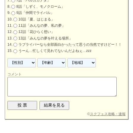
7話「ハルカカナタ」
8話「しずく、モノクローム」
9話「仲間でライバル」
10話「夏、はじまる」
11話「みんなの夢、私の夢」
12話「花ひらく想い」
13話「みんなの夢を叶える場所」
ラブライバーなら全部面白かったって思うの当然ですけどー！！
うーん…忙しくて見れてないんだよねぇ…zzz
コメント
©
スクフェス攻略・速報