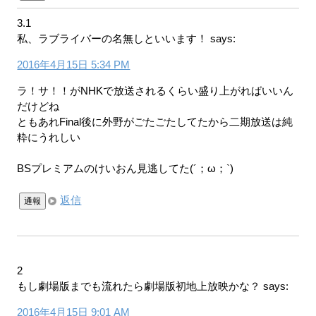
3.1
私、ラブライバーの名無しといいます！
says:
2016年4月15日 5:34 PM
ラ！サ！！がNHKで放送されるくらい盛り上がればいいん
だけどね
ともあれFinal後に外野がごたごたしてたから二期放送は純
粋にうれしい
BSプレミアムのけいおん見逃してた(´；ω；`)
返信
通報
2
もし劇場版までも流れたら劇場版初地上放映かな？
says:
2016年4月15日 9:01 AM