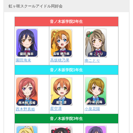
虹ヶ咲スクールアイドル同好会
音ノ木坂学院2年生
園田海未
高坂穂乃果
南ことり
音ノ木坂学院1年生
星空凛
小泉花陽
西木野真姫
音ノ木坂学院3年生