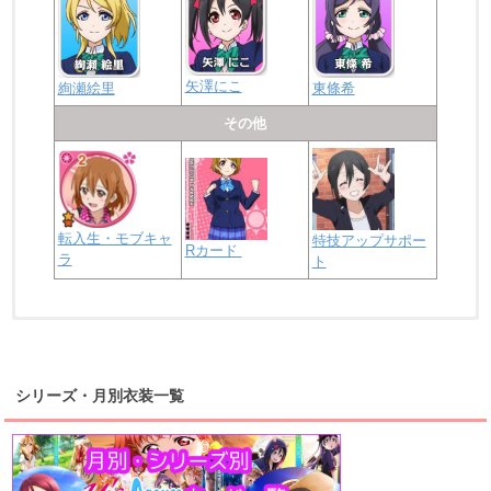
矢澤にこ
絢瀬絵里
東條希
その他
転入生・モブキャ
特技アップサポー
Rカード
ラ
ト
浦の星女学院2年生
虹ヶ咲学園2年生
シリーズ・月別衣装一覧
高海千歌
渡辺曜
桜内梨子
上原歩夢
宮下愛
優木せつ菜