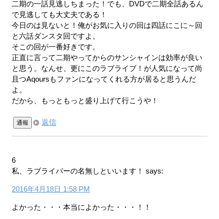
二期の一話見逃しちまった！でも、DVDで二期全話あるん
で見逃しても大丈夫である！
今日のは見ないと！俺がお気に入りの回は四話にこに～回
と六話ダンスタ回ですよ。
そこの回が一番好きです。
正直に言って二期やってからのサンシャインは効率が良い
と思う。なんせ、更にこのラブライブ！が人気になって尚
且つAqoursもファンになってくれる方が居ると思うんだ
よ。
だから、もっともっと盛り上げて行こうや！
返信
通報
6
私、ラブライバーの名無しといいます！
says:
2016年4月18日 1:58 PM
よかった・・・本当によかった・・・！！