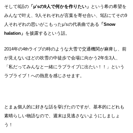
そして8話の
「
μ’sの9人で何かを作りたい」
という
希の希望を
みんなで叶え、9人それぞれが言葉を寄せ合い、9話にてその9
人それぞれの思いがこもったμ’sの代表曲である
「Snow
halation」
を披露するという話。
2014年の4thライブの時のような大雪で交通機関が麻痺し、前
が見えないほどの吹雪の中徒歩で会場に向かう2年生3人、
「私だってみんなと一緒にラブライブに出たい！！」という
ラブライブ！への熱意を感じさせます。
とまぁ個人的に好きな話を挙げたのですが、基本的にどれも
素晴らしい物語なので、週末は見逃さないようにしましょ
う！