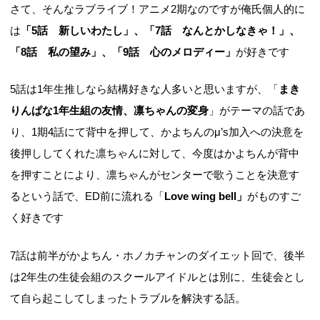
さて、そんなラブライブ！アニメ2期なのですが俺氏個人的に
は
「5話 新しいわたし」、「7話 なんとかしなきゃ！」、
「8話 私の望み」、「9話 心のメロディー」
が好きです
5話は1年生推しなら結構好きな人多いと思いますが、「
まき
りんぱな1年生組の友情、凛ちゃんの変身
」がテーマの話であ
り、1期4話にて背中を押して、かよちんのμ’s加入への決意を
後押ししてくれた凛ちゃんに対して、今度はかよちんが背中
を押すことにより、凛ちゃんがセンターで歌うことを決意す
るという話で、ED前に流れる「
Love wing bell」
がものすご
く好きです
7話は前半がかよちん・ホノカチャンのダイエット回で、後半
は2年生の生徒会組のスクールアイドルとは別に、生徒会とし
て自ら起こしてしまったトラブルを解決する話。