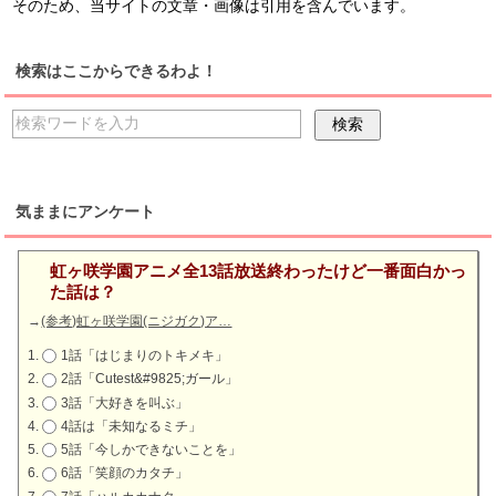
そのため、当サイトの文章・画像は引用を含んでいます。
検索はここからできるわよ！
気ままにアンケート
虹ヶ咲学園アニメ全13話放送終わったけど一番面白かっ
た話は？
→
(参考)虹ヶ咲学園(ニジガク)ア…
1話「はじまりのトキメキ」
2話「Cutest&#9825;ガール」
3話「大好きを叫ぶ」
4話は「未知なるミチ」
5話「今しかできないことを」
6話「笑顔のカタチ」