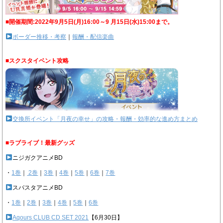
■開催期間:2022年9月5日(月)16:00～9 月15日(水)15:00まで。
ボーダー推移・考察
｜
報酬・配信楽曲
■スクスタイベント攻略
交換所イベント「月夜の幸せ」の攻略・報酬・効率的な進め方まとめ
■ラブライブ！最新グッズ
ニジガクアニメBD
・
1巻
｜
2巻
｜
3巻
｜
4巻
｜
5巻
｜
6巻
｜
7巻
スパスタアニメBD
・
1巻
｜
2巻
｜
3巻
｜
4巻
｜
5巻
｜
6巻
Aqours CLUB CD SET 2021
【6月30日】