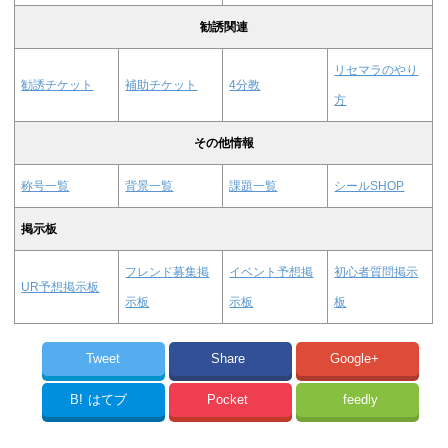
勧誘関連
リセマラのやり
勧誘チケット
補助チケット
4分教
方
その他情報
称号一覧
背景一覧
課題一覧
シールSHOP
掲示板
フレンド募集掲
イベント予想掲
初心者質問掲示
UR予想掲示板
示板
示板
板
Tweet
Share
Google+
B!
はてブ
Pocket
feedly