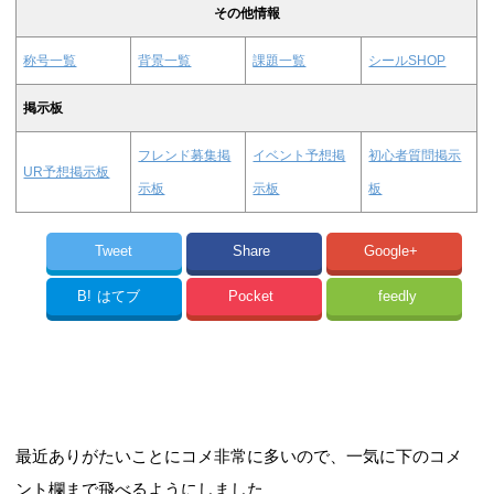
その他情報
称号一覧
背景一覧
課題一覧
シールSHOP
掲示板
フレンド募集掲
イベント予想掲
初心者質問掲示
UR予想掲示板
示板
示板
板
Tweet
Share
Google+
B!
はてブ
Pocket
feedly
最近ありがたいことにコメ非常に多いので、一気に下のコメ
ント欄まで飛べるようにしました