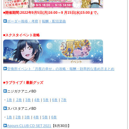
■開催期間:2022年9月5日(月)16:00～9 月15日(水)15:00まで。
ボーダー推移・考察
｜
報酬・配信楽曲
■スクスタイベント攻略
交換所イベント「月夜の幸せ」の攻略・報酬・効率的な進め方まとめ
■ラブライブ！最新グッズ
ニジガクアニメBD
・
1巻
｜
2巻
｜
3巻
｜
4巻
｜
5巻
｜
6巻
｜
7巻
スパスタアニメBD
・
1巻
｜
2巻
｜
3巻
｜
4巻
｜
5巻
｜
6巻
Aqours CLUB CD SET 2021
【6月30日】