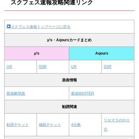
スクフェス速報攻略関連リンク
スクフェス速報トップページに戻る
μ’s・Aqoursカードまとめ
μ’s
Aqours
UR
SSR
UR
SSR
楽曲情報
新規解禁曲
新規MASTER
勧誘関連
リセマラのやり
勧誘チケット
補助チケット
4分教
方