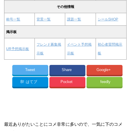
その他情報
称号一覧
背景一覧
課題一覧
シールSHOP
掲示板
フレンド募集掲
イベント予想掲
初心者質問掲示
UR予想掲示板
示板
示板
板
Tweet
Share
Google+
B!
はてブ
Pocket
feedly
最近ありがたいことにコメ非常に多いので、一気に下のコメ