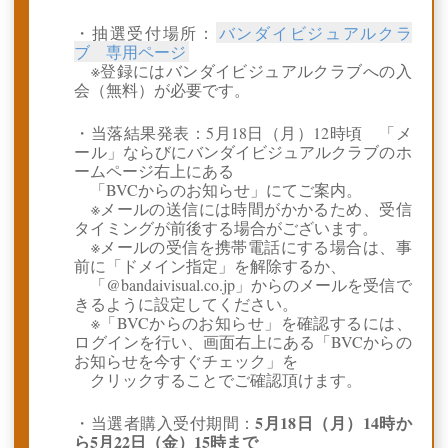
・抽選受付場所：
バンダイビジュアルクラ
ブ 専用ページ
※登録にはバンダイビジュアルクラブへの入
会（無料）が必要です。
・当落結果発表：5月18日（月）12時頃 「メ
ール」ならびにバンダイビジュアルクラブのホ
ームページ右上にある
「BVCからのお知らせ」にてご案内。
※メールの送信には時間がかかるため、受信
タイミングが前後する場合がございます。
※メールの受信を携帯電話にする場合は、事
前に「ドメイン指定」を解除するか、
「@bandaivisual.co.jp」からのメールを受信で
きるように設定してください。
※「BVCからのお知らせ」を確認するには、
ログインを行い、画面右上にある「BVCからの
お知らせを今すぐチェック」を
クリックすることでご確認頂けます。
5月18日（月）14時か
・当選者購入受付期間：
ら5月22日（金）15時まで