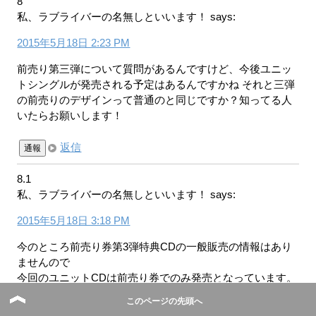
8
私、ラブライバーの名無しといいます！
says:
2015年5月18日 2:23 PM
前売り第三弾について質問があるんですけど、今後ユニッ
トシングルが発売される予定はあるんですかね それと三弾
の前売りのデザインって普通のと同じですか？知ってる人
いたらお願いします！
返信
通報
8.1
私、ラブライバーの名無しといいます！
says:
2015年5月18日 3:18 PM
今のところ前売り券第3弾特典CDの一般販売の情報はあり
ませんので
今回のユニットCDは前売り券でのみ発売となっています。
そのため既に転ヤーが高値の取引を始めている他、徹夜組
このページの先頭へ
の決意表明なる書き込みも多数見受けられます。