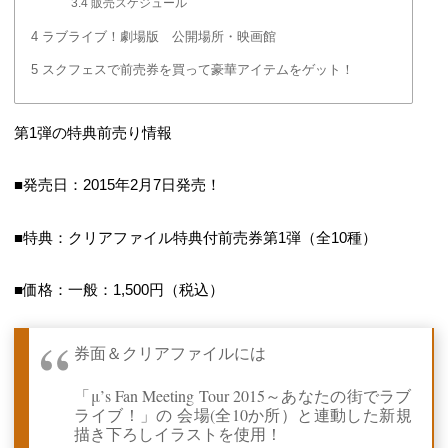
3.4
販売スケジュール
4
ラブライブ！劇場版 公開場所・映画館
5
スクフェスで前売券を買って豪華アイテムをゲット！
第1弾の特典前売り情報
■発売日：2015年2月7日発売！
■特典：クリアファイル特典付前売券第1弾（全10種）
■価格：一般：1,500円（税込）
券面＆クリアファイルには
「μ’s Fan Meeting Tour 2015～あなたの街でラブ
ライブ！」の 会場(全10か所）と連動した新規
描き下ろしイラストを使用！