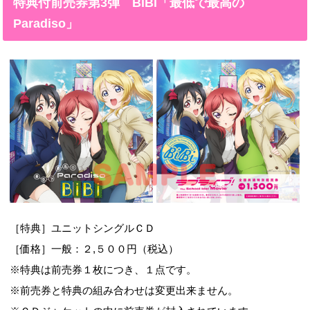
特典付前売券第3弾 BiBi「最低で最高の
Paradiso」
［特典］ユニットシングルＣＤ
［価格］一般：２,５００円（税込）
※特典は前売券１枚につき、１点です。
※前売券と特典の組み合わせは変更出来ません。