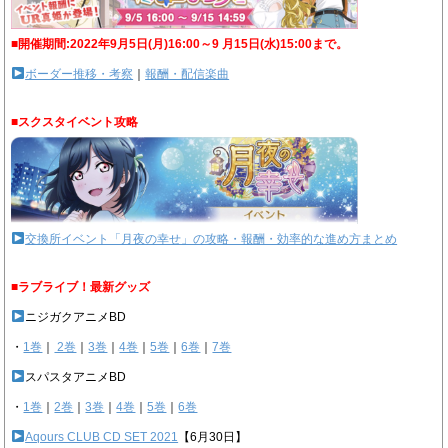
■開催期間:2022年9月5日(月)16:00～9 月15日(水)15:00まで。
ボーダー推移・考察
｜
報酬・配信楽曲
■スクスタイベント攻略
交換所イベント「月夜の幸せ」の攻略・報酬・効率的な進め方まとめ
■ラブライブ！最新グッズ
ニジガクアニメBD
・
1巻
｜
2巻
｜
3巻
｜
4巻
｜
5巻
｜
6巻
｜
7巻
スパスタアニメBD
・
1巻
｜
2巻
｜
3巻
｜
4巻
｜
5巻
｜
6巻
Aqours CLUB CD SET 2021
【6月30日】