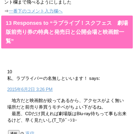
ント欄まで飛べるようにしました
⇒
一番下のコメント入力欄へ
13 Responses to “ラブライブ！スクフェス 劇場
版前売り券の特典と発売日と公開会場と映画館一
覧”
10
私、ラブライバーの名無しといいます！
says:
2015年6月2日 3:26 PM
地方だと映画館が絞ってあるから、アクセスがよく無い
場所だと前売り券買うモチベがちょい下がるね。
最悪、CDだけ買えれば劇場版はBlu-ray待ちって事も出来
るけど、早く見たいし(T_T)ﾄﾞｰｼﾖｰ
返信
通報