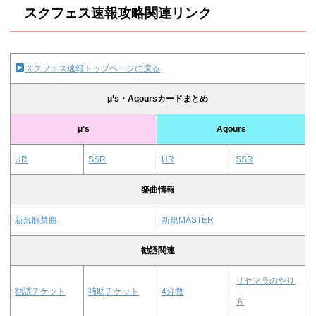
スクフェス速報攻略関連リンク
スクフェス速報トップページに戻る
μ’s・Aqoursカードまとめ
μ’s
Aqours
UR
SSR
UR
SSR
楽曲情報
新規解禁曲
新規MASTER
勧誘関連
リセマラのやり
勧誘チケット
補助チケット
4分教
方