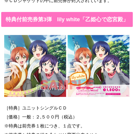
※ＣＤジャケットの中に前売券が封入されています。
特典付前売券第3弾 lily white「乙姫心で恋宮殿」
［特典］ユニットシングルＣＤ
［価格］一般：２,５００円（税込）
※特典は前売券１枚につき、１点です。