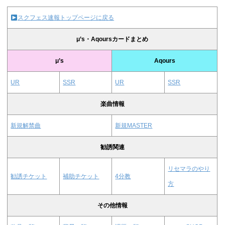
スクフェス速報トップページに戻る
μ’s・Aqoursカードまとめ
μ’s
Aqours
UR
SSR
UR
SSR
楽曲情報
新規解禁曲
新規MASTER
勧誘関連
リセマラのやり
勧誘チケット
補助チケット
4分教
方
その他情報