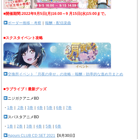
■開催期間:2022年9月5日(月)16:00～9 月15日(水)15:00まで。
ボーダー推移・考察
｜
報酬・配信楽曲
■スクスタイベント攻略
交換所イベント「月夜の幸せ」の攻略・報酬・効率的な進め方まとめ
■ラブライブ！最新グッズ
ニジガクアニメBD
・
1巻
｜
2巻
｜
3巻
｜
4巻
｜
5巻
｜
6巻
｜
7巻
スパスタアニメBD
・
1巻
｜
2巻
｜
3巻
｜
4巻
｜
5巻
｜
6巻
Aqours CLUB CD SET 2021
【6月30日】