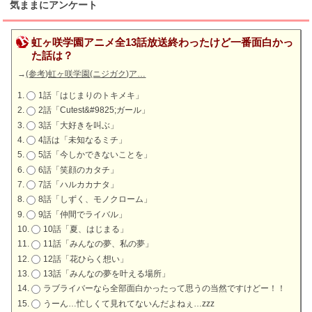
気ままにアンケート
虹ヶ咲学園アニメ全13話放送終わったけど一番面白かっ
た話は？
→
(参考)虹ヶ咲学園(ニジガク)ア…
1話「はじまりのトキメキ」
2話「Cutest&#9825;ガール」
3話「大好きを叫ぶ」
4話は「未知なるミチ」
5話「今しかできないことを」
6話「笑顔のカタチ」
7話「ハルカカナタ」
8話「しずく、モノクローム」
9話「仲間でライバル」
10話「夏、はじまる」
11話「みんなの夢、私の夢」
12話「花ひらく想い」
13話「みんなの夢を叶える場所」
ラブライバーなら全部面白かったって思うの当然ですけどー！！
うーん…忙しくて見れてないんだよねぇ…zzz