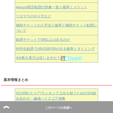
Aqours
限定勧誘の対象一覧と確率とメリット
リセマラのやり方など
補助チケットの入手法と確率と補助チケット勧誘に
ついて
勧誘チケットでSR以上は出るのか
特待生勧誘でUR/SSR/SRが出る確率とタイミング
4分教を貴方は信じますか？
基本情報まとめ
SCORE(スコア)ランキング上位を狙うためのSIS組
み合わせ・編成ハイスコア攻略
このページの先頭へ
スクールアイドルスキルとは？一覧と入手法とスロ