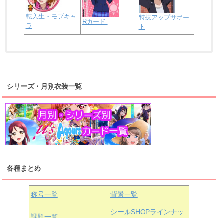
転入生・モブキャ
特技アップサポー
Rカード
ラ
ト
浦の星女学院2年生
虹ヶ咲学園2年生
シリーズ・月別衣装一覧
高海千歌
渡辺曜
桜内梨子
上原歩夢
宮下愛
優木せつ菜
浦の星女学院1年生
虹ヶ咲学園1年生
各種まとめ
国木田花丸
津島善子
黒澤ルビィ
桜坂しずく
中須かすみ
称号一覧
背景一覧
天王寺璃奈
浦の星女学院3年生
シールSHOPラインナッ
課題一覧