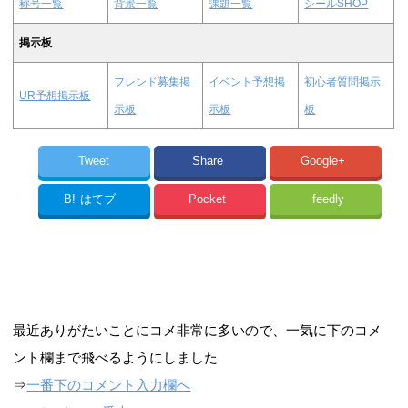
称号一覧
背景一覧
課題一覧
シールSHOP
掲示板
フレンド募集掲
イベント予想掲
初心者質問掲示
UR予想掲示板
示板
示板
板
Tweet
Share
Google+
B!
はてブ
Pocket
feedly
最近ありがたいことにコメ非常に多いので、一気に下のコメ
ント欄まで飛べるようにしました
⇒
一番下のコメント入力欄へ