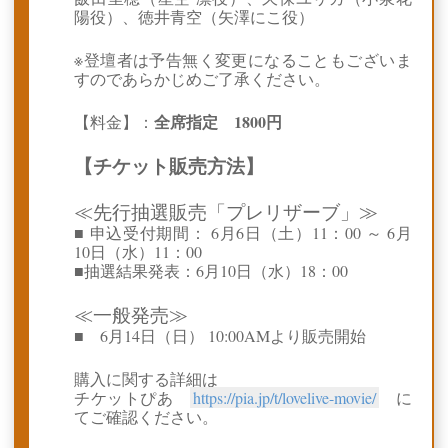
陽役）、徳井青空（矢澤にこ役）
※登壇者は予告無く変更になることもございま
すのであらかじめご了承ください。
全席指定 1800円
【料金】：
【チケット販売方法】
≪先行抽選販売「プレリザーブ」≫
■ 申込受付期間： 6月6日（土）11：00 ～ 6月
10日（水）11：00
■抽選結果発表：6月10日（水）18：00
≪一般発売≫
■ 6月14日（日） 10:00AMより販売開始
購入に関する詳細は
チケットぴあ
https://pia.jp/t/lovelive-movie/
に
てご確認ください。