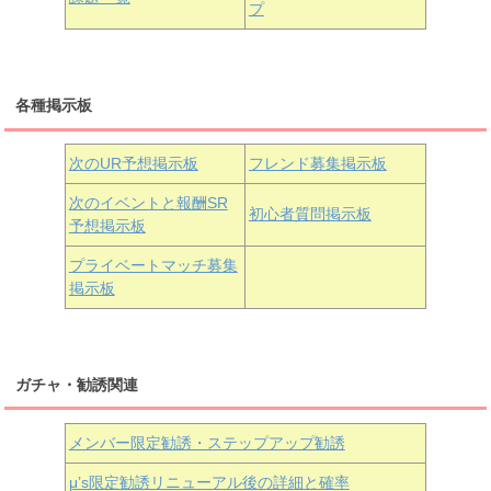
プ
三船栞子
各種掲示板
小原鞠莉
黒澤ダイヤ
松浦果南
虹ヶ咲学園3年生
次のUR予想掲示板
フレンド募集掲示板
次のイベントと報酬SR
初心者質問掲示板
予想掲示板
近江彼方
朝香果林
エマ・ヴェルデ
プライベートマッチ募集
掲示板
ガチャ・勧誘関連
メンバー限定勧誘・ステップアップ勧誘
μ’s限定勧誘リニューアル後の詳細と確率