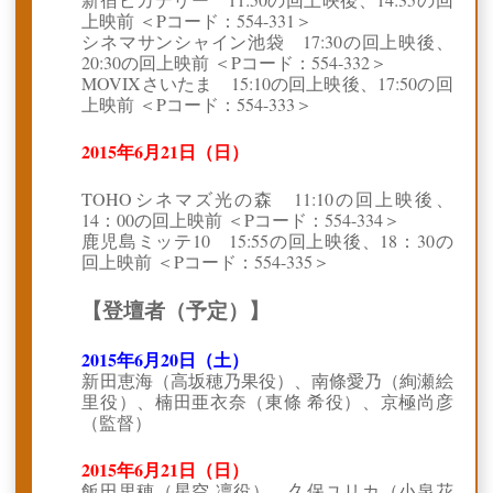
上映前 ＜Pコード：554-331＞
シネマサンシャイン池袋 17:30の回上映後、
20:30の回上映前 ＜Pコード：554-332＞
MOVIXさいたま 15:10の回上映後、17:50の回
上映前 ＜Pコード：554-333＞
2015年6月21日（日）
TOHOシネマズ光の森 11:10の回上映後、
14：00の回上映前 ＜Pコード：554-334＞
鹿児島ミッテ10 15:55の回上映後、18：30の
回上映前 ＜Pコード：554-335＞
【登壇者（予定）】
2015年6月20日（土）
新田恵海（高坂穂乃果役）、南條愛乃（絢瀬絵
里役）、楠田亜衣奈（東條 希役）、京極尚彦
（監督）
2015年6月21日（日）
飯田里穂（星空 凛役）、久保ユリカ（小泉花