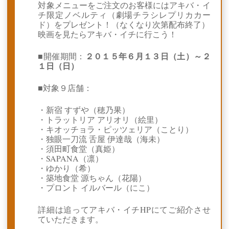
対象メニューをご注文のお客様にはアキバ・イ
チ限定ノベルティ（劇場チラシレプリカカー
ド）をプレゼント！（なくなり次第配布終了）
映画を見たらアキバ・イチに行こう！
２０１５年６月１３日（土）～２
■開催期間：
１日（日）
■対象９店舗：
・新宿 すずや（穂乃果）
・トラットリア アリオリ（絵里）
・キオッチョラ・ピッツェリア（ことり）
・独眼一刀流 舌屋 伊達哉（海未）
・須田町食堂（真姫）
・SAPANA（凛）
・ゆかり（希）
・築地食堂 源ちゃん（花陽）
・プロント イルバール（にこ）
詳細は追ってアキバ・イチHPにてご紹介させ
ていただきます。