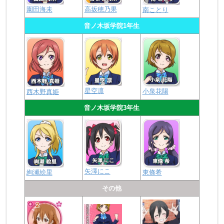
園田海未
高坂穂乃果
南ことり
音ノ木坂学院1年生
星空凛
小泉花陽
西木野真姫
音ノ木坂学院3年生
矢澤にこ
絢瀬絵里
東條希
その他