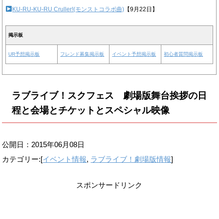
KU-RU-KU-RU Cruller!(モンストコラボ曲)
【9月22日】
掲示板
UR予想掲示板
フレンド募集掲示板
イベント予想掲示板
初心者質問掲示板
ラブライブ！スクフェス 劇場版舞台挨拶の日
程と会場とチケットとスペシャル映像
公開日：
2015年06月08日
カテゴリー:[
イベント情報
,
ラブライブ！劇場版情報
]
スポンサードリンク