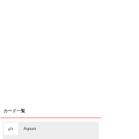
カード一覧
μ's
Aqours