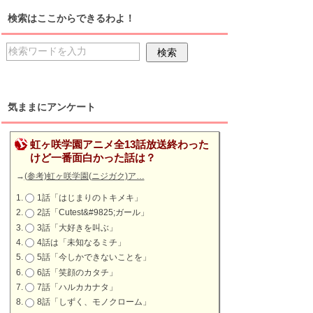
検索はここからできるわよ！
気ままにアンケート
虹ヶ咲学園アニメ全13話放送終わった
けど一番面白かった話は？
→
(参考)虹ヶ咲学園(ニジガク)ア…
1話「はじまりのトキメキ」
2話「Cutest&#9825;ガール」
3話「大好きを叫ぶ」
4話は「未知なるミチ」
5話「今しかできないことを」
6話「笑顔のカタチ」
7話「ハルカカナタ」
8話「しずく、モノクローム」