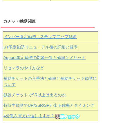
ガチャ・勧誘関連
メンバー限定勧誘・ステップアップ勧誘
μ’s限定勧誘リニューアル後の詳細と確率
Aqours
限定勧誘の対象一覧と確率とメリット
リセマラのやり方など
補助チケットの入手法と確率と補助チケット勧誘に
ついて
勧誘チケットでSR以上は出るのか
特待生勧誘でUR/SSR/SRが出る確率とタイミング
4分教を貴方は信じますか？