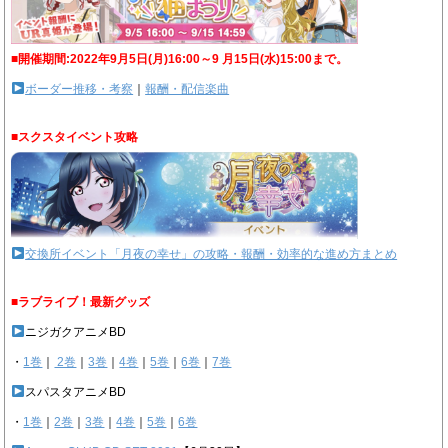
■開催期間:2022年9月5日(月)16:00～9 月15日(水)15:00まで。
ボーダー推移・考察
｜
報酬・配信楽曲
■スクスタイベント攻略
交換所イベント「月夜の幸せ」の攻略・報酬・効率的な進め方まとめ
■ラブライブ！最新グッズ
ニジガクアニメBD
・
1巻
｜
2巻
｜
3巻
｜
4巻
｜
5巻
｜
6巻
｜
7巻
スパスタアニメBD
・
1巻
｜
2巻
｜
3巻
｜
4巻
｜
5巻
｜
6巻