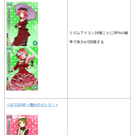
リズムアイコン16個ごとに36%の確
率で体力が2回復する
小泉花陽
SR＜
憧れのドレス！
＞