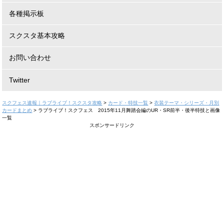
各種掲示板
スクスタ基本攻略
お問い合わせ
Twitter
スクフェス速報｜ラブライブ！スクスタ攻略
>
カード・特技一覧
>
衣装テーマ・シリーズ・月別
カードまとめ
>
ラブライブ！スクフェス 2015年11月舞踏会編のUR・SR前半・後半特技と画像
一覧
スポンサードリンク