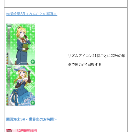
絢瀬絵里SR＜みんなとの写真＞
リズムアイコン21個ごとに22%の確
率で体力が4回復する
園田海未SR＜
世界史のお時間
＞