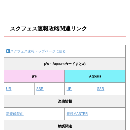
スクフェス速報攻略関連リンク
スクフェス速報トップページに戻る
μ’s・Aqoursカードまとめ
μ’s
Aqours
UR
SSR
UR
SSR
楽曲情報
新規解禁曲
新規MASTER
勧誘関連