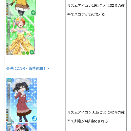
リズムアイコン19個ごとに32％の確
率でスコアが320増える
矢澤にこSR＜
豪華絢爛！
＞
リズムアイコン31個ごとに42％の確
率で判定が4秒強化される