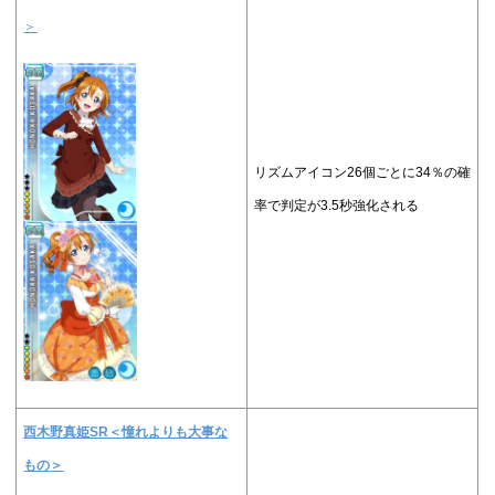
＞
リズムアイコン26個ごとに34％の確
率で判定が3.5秒強化される
西木野真姫SR＜
憧れよりも大事な
もの
＞