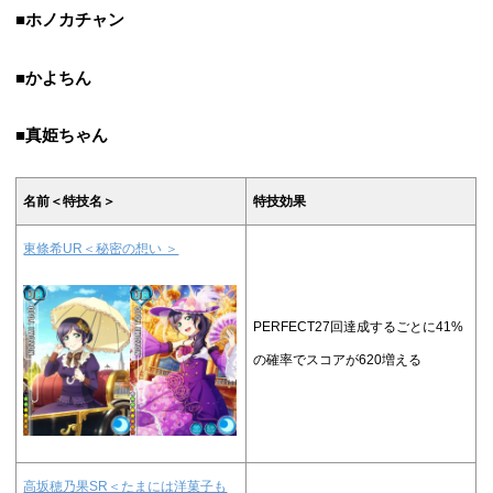
■ホノカチャン
■かよちん
■真姫ちゃん
名前＜特技名＞
特技効果
東條希UR＜秘密の想い ＞
PERFECT27回達成するごとに41%
の確率でスコアが620増える
高坂穂乃果SR＜たまには洋菓子も