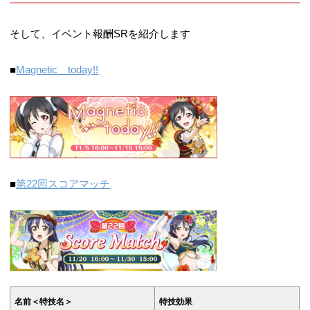
そして、イベント報酬SRを紹介します
■
Magnetic today!!
■
第22回スコアマッチ
名前＜特技名＞
特技効果