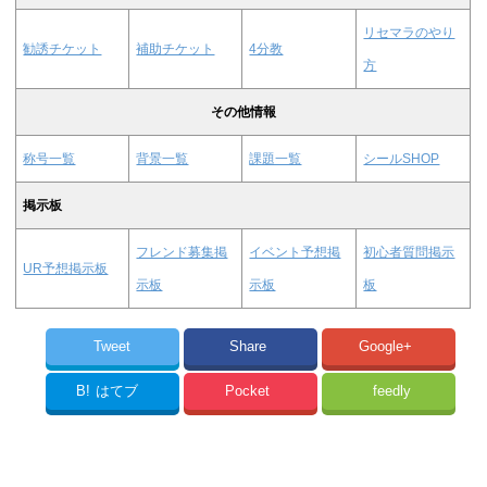
リセマラのやり
勧誘チケット
補助チケット
4分教
方
その他情報
称号一覧
背景一覧
課題一覧
シールSHOP
掲示板
フレンド募集掲
イベント予想掲
初心者質問掲示
UR予想掲示板
示板
示板
板
Tweet
Share
Google+
B!
はてブ
Pocket
feedly