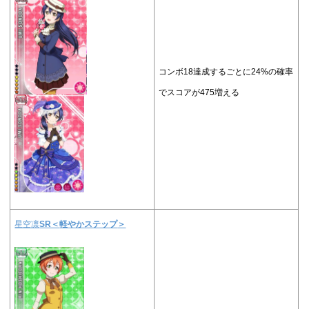
コンボ18達成するごとに24%の確率
でスコアが475増える
星空凛
SR＜
軽やかステップ
＞