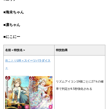
■海未ちゃん
■凛ちゃん
■にこにー
名前＜特技名＞
特技効果
南ことり
UR＜
スイーツパラダイス
＞
リズムアイコン19個ごとに27％の確
率で判定が4.5秒強化される