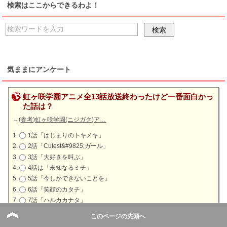
検索はここからできるわよ！
気ままにアンケート
虹ヶ咲学園アニメ全13話放送終わったけど一番面白かっ
た話は？
→
(参考)虹ヶ咲学園(ニジガク)ア…
1話「はじまりのトキメキ」
2話「Cutest&#9825;ガール」
3話「大好きを叫ぶ」
4話は「未知なるミチ」
5話「今しかできないことを」
6話「笑顔のカタチ」
7話「ハルカカナタ」
8話「しずく、モノクローム」
このページの先頭へ
9話「仲間でライバル」