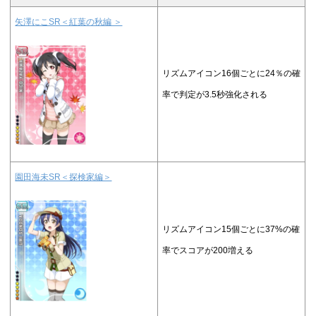
矢澤にこSR＜紅葉の秋編 ＞
リズムアイコン16個ごとに24％の確
率で判定が3.5秒強化される
園田海未SR＜探検家編＞
リズムアイコン15個ごとに37%の確
率でスコアが200増える