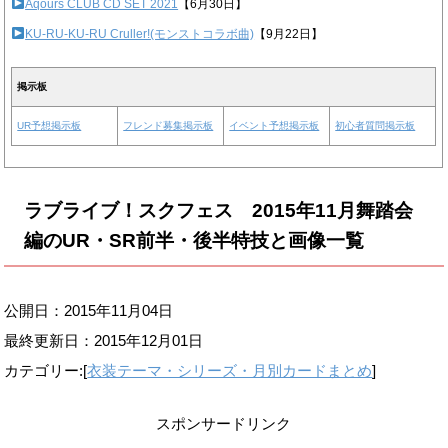
Aqours CLUB CD SET 2021
【6月30日】
KU-RU-KU-RU Cruller!(モンストコラボ曲)
【9月22日】
掲示板
UR予想掲示板
フレンド募集掲示板
イベント予想掲示板
初心者質問掲示板
ラブライブ！スクフェス 2015年11月舞踏会
編のUR・SR前半・後半特技と画像一覧
公開日：2015年11月04日
最終更新日：
2015年12月01日
カテゴリー:[
衣装テーマ・シリーズ・月別カードまとめ
]
スポンサードリンク