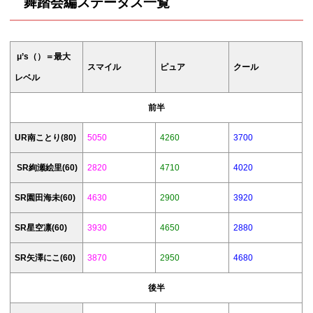
舞踏会編ステータス一覧
μ’s（）＝最大
スマイル
ピュア
クール
レベル
前半
UR南ことり(80)
5050
4260
3700
SR絢瀬絵里(60)
2820
4710
4020
SR園田海未(60)
4630
2900
3920
SR星空凛(60)
3930
4650
2880
SR矢澤にこ(60)
3870
2950
4680
後半