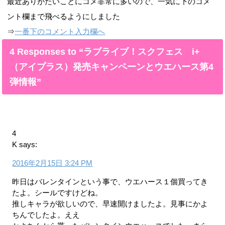
最近ありがたいことにコメ非常に多いので、一気に下のコメ
ント欄まで飛べるようにしました
⇒
一番下のコメント入力欄へ
4 Responses to “ラブライブ！スクフェス i+
（アイプラス）発売キャンペーンとウエハース第4
弾情報”
4
K
says:
2016年2月15日 3:24 PM
昨日はバレンタインという事で、ウエハース１個買ってき
たよ。シールですけどね。
推しキャラが欲しいので、早速開けましたよ。見事にかよ
ちんでしたよ。ええ