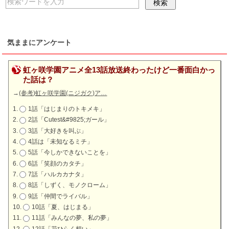
気ままにアンケート
虹ヶ咲学園アニメ全13話放送終わったけど一番面白かっ
た話は？
→
(参考)虹ヶ咲学園(ニジガク)ア…
1話「はじまりのトキメキ」
2話「Cutest&#9825;ガール」
3話「大好きを叫ぶ」
4話は「未知なるミチ」
5話「今しかできないことを」
6話「笑顔のカタチ」
7話「ハルカカナタ」
8話「しずく、モノクローム」
9話「仲間でライバル」
10話「夏、はじまる」
11話「みんなの夢、私の夢」
12話「花ひらく想い」