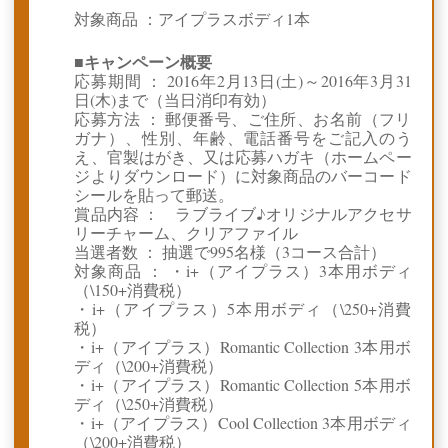
対象商品 ：アイプラスボディ1本
■キャンペーン概要
応募期間 ： 2016年2月13日(土)～2016年3月31
日(木)まで（当日消印有効）
応募方法 ： 郵便番号、ご住所、お名前（フリ
ガナ）、性別、年齢、電話番号をご記入のう
え、官製はがき、又は応募ハガキ（ホームペー
ジよりダウンロード）に対象商品のバーコード
シールを貼って郵送。
賞品内容 ： ラブライブ♪オリジナルアクセサ
リーチャーム、クリアファイル
当選者数 ： 抽選で995名様（3コース合計）
対象商品 ： ・i+（アイプラス）3本用ボディ
（\150+消費税）
・i+（アイプラス）5本用ボディ（\250+消費
税）
・i+（アイプラス）Romantic Collection 3本用ボ
ディ（\200+消費税）
・i+（アイプラス）Romantic Collection 5本用ボ
ディ（\250+消費税）
・i+（アイプラス）Cool Collection 3本用ボディ
（\200+消費税）