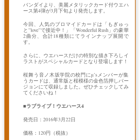
バンダイより、美麗メタリックカード付ウエハ
ース第4弾が3月下旬より発売します。
今回、人気のブロマイドカードは「もぎゅっ
と”love”で接近中！」「Wonderful Rush」の豪華
2曲分、合計18種類にてラインナップ展開で
す。
さらに、ウエハースだけの特別な描き下ろしイ
ラストがスペシャルカードとなり登場します！
桜舞う音ノ木坂学院の校門にμ’sメンバーが集
うカードは、通常版と桜模様の金色箔押しバー
ジョンにて収録しました。ぜひチェックしてみ
てくださいね！
ラブライブ！ウエハース4
■
発売日：2016年3月22日
価格：120円（税抜）