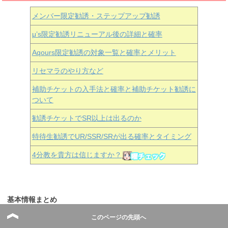
メンバー限定勧誘・ステップアップ勧誘
μ’s限定勧誘リニューアル後の詳細と確率
Aqours
限定勧誘の対象一覧と確率とメリット
リセマラのやり方など
補助チケットの入手法と確率と補助チケット勧誘に
ついて
勧誘チケットでSR以上は出るのか
特待生勧誘でUR/SSR/SRが出る確率とタイミング
4分教を貴方は信じますか？
基本情報まとめ
このページの先頭へ
SCORE(スコア)ランキング上位を狙うためのSIS組