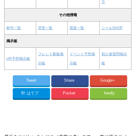
方
その他情報
称号一覧
背景一覧
課題一覧
シールSHOP
掲示板
フレンド募集掲
イベント予想掲
初心者質問掲示
UR予想掲示板
示板
示板
板
Tweet
Share
Google+
B!
はてブ
Pocket
feedly