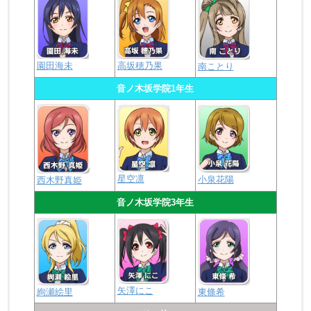
園田海未
高坂穂乃果
南ことり
音ノ木坂学院1年生
星空凛
小泉花陽
西木野真姫
音ノ木坂学院3年生
矢澤にこ
絢瀬絵里
東條希