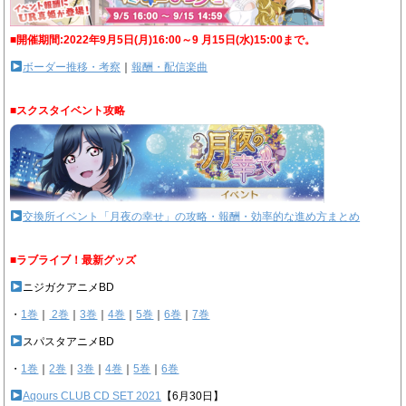
■開催期間:2022年9月5日(月)16:00～9 月15日(水)15:00まで。
ボーダー推移・考察
｜
報酬・配信楽曲
■スクスタイベント攻略
交換所イベント「月夜の幸せ」の攻略・報酬・効率的な進め方まとめ
■ラブライブ！最新グッズ
ニジガクアニメBD
・
1巻
｜
2巻
｜
3巻
｜
4巻
｜
5巻
｜
6巻
｜
7巻
スパスタアニメBD
・
1巻
｜
2巻
｜
3巻
｜
4巻
｜
5巻
｜
6巻
Aqours CLUB CD SET 2021
【6月30日】