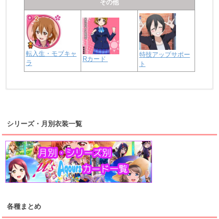
その他
転入生・モブキャ
特技アップサポー
Rカード
ラ
ト
浦の星女学院2年生
虹ヶ咲学園2年生
シリーズ・月別衣装一覧
高海千歌
渡辺曜
桜内梨子
上原歩夢
宮下愛
優木せつ菜
浦の星女学院1年生
虹ヶ咲学園1年生
各種まとめ