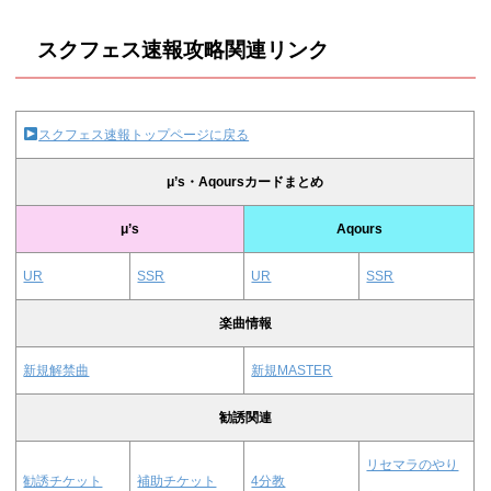
スクフェス速報攻略関連リンク
スクフェス速報トップページに戻る
μ’s・Aqoursカードまとめ
μ’s
Aqours
UR
SSR
UR
SSR
楽曲情報
新規解禁曲
新規MASTER
勧誘関連
リセマラのやり
勧誘チケット
補助チケット
4分教