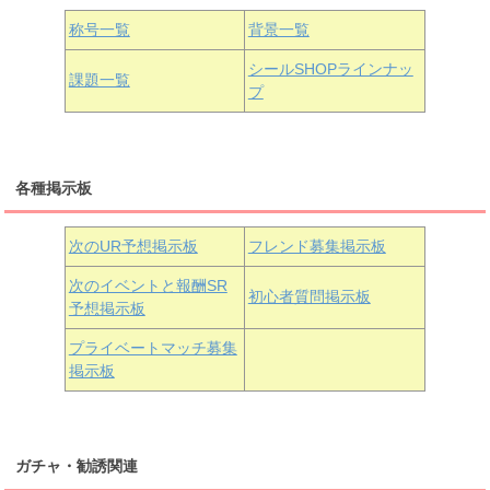
国木田花丸
津島善子
黒澤ルビィ
桜坂しずく
中須かすみ
称号一覧
背景一覧
天王寺璃奈
浦の星女学院3年生
シールSHOPラインナッ
課題一覧
プ
三船栞子
各種掲示板
小原鞠莉
黒澤ダイヤ
松浦果南
虹ヶ咲学園3年生
次のUR予想掲示板
フレンド募集掲示板
次のイベントと報酬SR
初心者質問掲示板
予想掲示板
近江彼方
朝香果林
エマ・ヴェルデ
プライベートマッチ募集
掲示板
ガチャ・勧誘関連