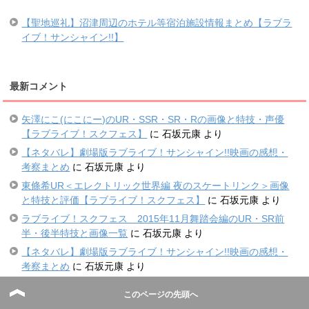
【聖地巡礼】沼津周辺のホテル等宿泊施設情報まとめ【ラブラ
イブ！サンシャイン!!】
最新コメント
矢澤にこ(にこにー)のUR・SSR・SR・Rの画像と特技・声優
【ラブライブ！スクフェス】
に
石坂元康
より
【ネタバレ】劇場版ラブライブ！サンシャイン!!映画の感想・
考察まとめ
に
石坂元康
より
東條希UR＜エレクトリック世界編 夜のスケートリンク＞画像
と特技と評価【ラブライブ！スクフェス】
に
石坂元康
より
ラブライブ！スクフェス 2015年11月舞踏会編のUR・SR前
半・後半特技と画像一覧
に
石坂元康
より
【ネタバレ】劇場版ラブライブ！サンシャイン!!映画の感想・
考察まとめ
に
石坂元康
より
このページの先頭へ
ブックマーク