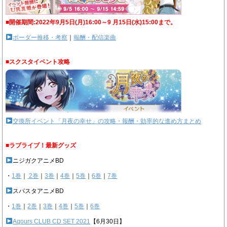
■開催期間:2022年9月5日(月)16:00～9 月15日(水)15:00まで。
ボーダー推移・考察
｜
報酬・配信楽曲
■スクスタイベント攻略
交換所イベント「月夜の幸せ」の攻略・報酬・効率的な進め方まとめ
■ラブライブ！最新グッズ
ニジガクアニメBD
・
1巻
｜
2巻
｜
3巻
｜
4巻
｜
5巻
｜
6巻
｜
7巻
スパスタアニメBD
・
1巻
｜
2巻
｜
3巻
｜
4巻
｜
5巻
｜
6巻
Aqours CLUB CD SET 2021
【6月30日】