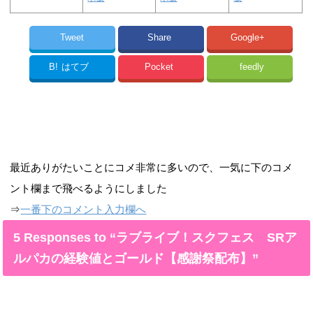
Tweet
Share
Google+
B!
はてブ
Pocket
feedly
最近ありがたいことにコメ非常に多いので、一気に下のコメ
ント欄まで飛べるようにしました
⇒
一番下のコメント入力欄へ
5 Responses to “ラブライブ！スクフェス SRア
ルパカの経験値とゴールド【感謝祭配布】”