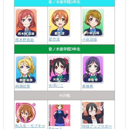
音ノ木坂学院1年生
星空凛
小泉花陽
西木野真姫
音ノ木坂学院3年生
矢澤にこ
絢瀬絵里
東條希
その他
転入生・モブキャ
特技アップサポー
Rカード