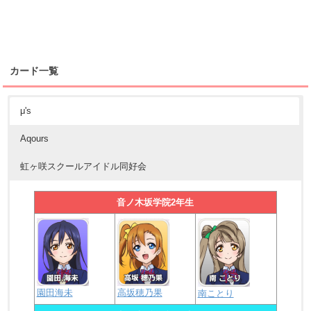
カード一覧
μ's
Aqours
虹ヶ咲スクールアイドル同好会
音ノ木坂学院2年生
園田海未
高坂穂乃果
南ことり