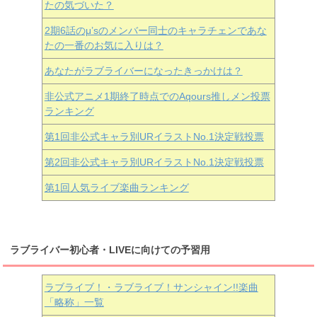
たの気づいた？
2期6話のμ’sのメンバー同士のキャラチェンであな
たの一番のお気に入りは？
あなたがラブライバーになったきっかけは？
非公式アニメ1期終了時点でのAqours推しメン投票
ランキング
第1回非公式キャラ別URイラストNo.1決定戦投票
第2回非公式キャラ別URイラストNo.1決定戦投票
第1回人気ライブ楽曲ランキング
ラブライバー初心者・LIVEに向けての予習用
ラブライブ！・ラブライブ！サンシャイン!!楽曲
「略称」一覧