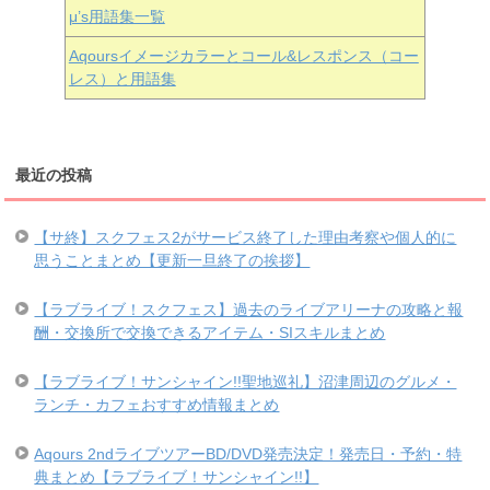
μ’s用語集一覧
Aqoursイメージカラーとコール&レスポンス（コー
レス）と用語集
最近の投稿
【サ終】スクフェス2がサービス終了した理由考察や個人的に
思うことまとめ【更新一旦終了の挨拶】
【ラブライブ！スクフェス】過去のライブアリーナの攻略と報
酬・交換所で交換できるアイテム・SIスキルまとめ
【ラブライブ！サンシャイン!!聖地巡礼】沼津周辺のグルメ・
ランチ・カフェおすすめ情報まとめ
Aqours 2ndライブツアーBD/DVD発売決定！発売日・予約・特
典まとめ【ラブライブ！サンシャイン!!】