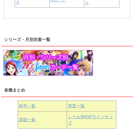
ラ
ト
浦の星女学院2年生
虹ヶ咲学園2年生
シリーズ・月別衣装一覧
高海千歌
渡辺曜
桜内梨子
上原歩夢
宮下愛
優木せつ菜
浦の星女学院1年生
虹ヶ咲学園1年生
各種まとめ
国木田花丸
津島善子
黒澤ルビィ
桜坂しずく
中須かすみ
称号一覧
背景一覧
天王寺璃奈
浦の星女学院3年生
シールSHOPラインナッ
課題一覧
プ