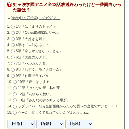
虹ヶ咲学園アニメ全13話放送終わったけど一番面白かっ
た話は？
→
(参考)虹ヶ咲学園(ニジガク)ア…
1話「はじまりのトキメキ」
2話「Cutest&#9825;ガール」
3話「大好きを叫ぶ」
4話は「未知なるミチ」
5話「今しかできないことを」
6話「笑顔のカタチ」
7話「ハルカカナタ」
8話「しずく、モノクローム」
9話「仲間でライバル」
10話「夏、はじまる」
11話「みんなの夢、私の夢」
12話「花ひらく想い」
13話「みんなの夢を叶える場所」
ラブライバーなら全部面白かったって思うの当然ですけどー！！
うーん…忙しくて見れてないんだよねぇ…zzz