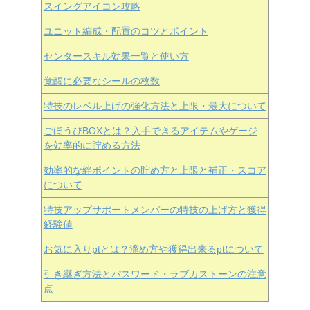
スイングアイコン攻略
ユニット編成・配置のコツとポイント
センタースキル効果一覧と使い方
覚醒に必要なシールの枚数
特技のレベル上げの強化方法と上限・最大について
ごほうびBOXとは？入手できるアイテムやゲージ
を効率的に貯める方法
効率的な絆ポイントの貯め方と上限と補正・スコア
について
特技アップサポートメンバーの特技の上げ方と獲得
経験値
お気に入りptとは？溜め方や獲得出来るptについて
引き継ぎ方法とパスワード・ラブカストーンの注意
点