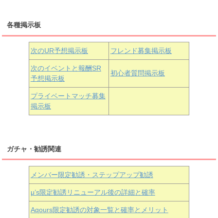
三船栞子
各種掲示板
小原鞠莉
黒澤ダイヤ
松浦果南
虹ヶ咲学園3年生
次のUR予想掲示板
フレンド募集掲示板
次のイベントと報酬SR
初心者質問掲示板
予想掲示板
近江彼方
朝香果林
エマ・ヴェルデ
プライベートマッチ募集
掲示板
ガチャ・勧誘関連
メンバー限定勧誘・ステップアップ勧誘
μ’s限定勧誘リニューアル後の詳細と確率
Aqours
限定勧誘の対象一覧と確率とメリット