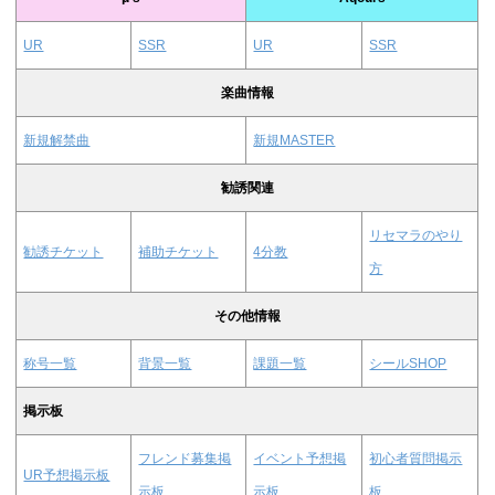
UR
SSR
UR
SSR
楽曲情報
新規解禁曲
新規MASTER
勧誘関連
リセマラのやり
勧誘チケット
補助チケット
4分教
方
その他情報
称号一覧
背景一覧
課題一覧
シールSHOP
掲示板
フレンド募集掲
イベント予想掲
初心者質問掲示
UR予想掲示板
示板
示板
板