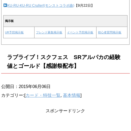
KU-RU-KU-RU Cruller!(モンストコラボ曲)
【9月22日】
掲示板
UR予想掲示板
フレンド募集掲示板
イベント予想掲示板
初心者質問掲示板
ラブライブ！スクフェス SRアルパカの経験
値とゴールド【感謝祭配布】
公開日：
2015年06月06日
カテゴリー:[
カード・特技一覧
,
基本情報
]
スポンサードリンク