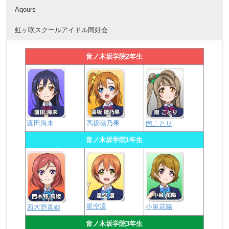
Aqours
虹ヶ咲スクールアイドル同好会
音ノ木坂学院2年生
園田海未
高坂穂乃果
南ことり
音ノ木坂学院1年生
星空凛
小泉花陽
西木野真姫
音ノ木坂学院3年生