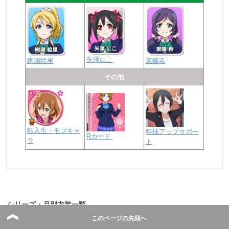
矢澤にこ
絢瀬絵里
東條希
その他
転入生・モブキャ
特技アップサポー
Rカード
ラ
ト
浦の星女学院2年生
虹ヶ咲学園2年生
シリーズ・月別衣装一覧
このページの先頭へ