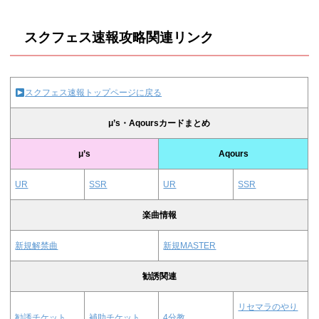
スクフェス速報攻略関連リンク
スクフェス速報トップページに戻る
μ’s・Aqoursカードまとめ
μ’s
Aqours
UR
SSR
UR
SSR
楽曲情報
新規解禁曲
新規MASTER
勧誘関連
リセマラのやり
勧誘チケット
補助チケット
4分教