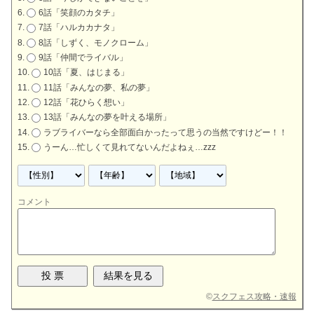
6話「笑顔のカタチ」
7話「ハルカカナタ」
8話「しずく、モノクローム」
9話「仲間でライバル」
10話「夏、はじまる」
11話「みんなの夢、私の夢」
12話「花ひらく想い」
13話「みんなの夢を叶える場所」
ラブライバーなら全部面白かったって思うの当然ですけどー！！
うーん…忙しくて見れてないんだよねぇ…zzz
コメント
©
スクフェス攻略・速報