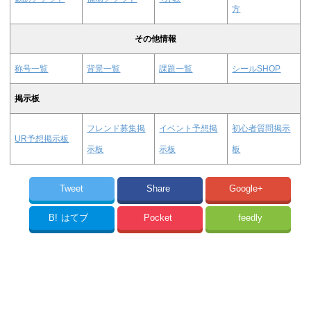
方
その他情報
称号一覧
背景一覧
課題一覧
シールSHOP
掲示板
フレンド募集掲
イベント予想掲
初心者質問掲示
UR予想掲示板
示板
示板
板
Tweet
Share
Google+
B!
はてブ
Pocket
feedly