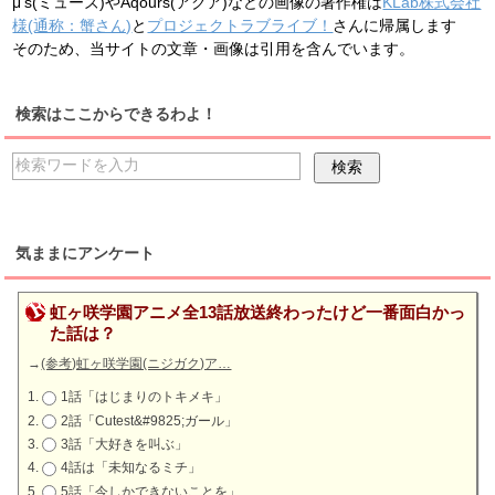
μ's(ミューズ)やAqours(アクア)などの画像の著作権は
KLab株式会社
様(通称：蟹さん)
と
プロジェクトラブライブ！
さんに帰属します
そのため、当サイトの文章・画像は引用を含んでいます。
検索はここからできるわよ！
気ままにアンケート
虹ヶ咲学園アニメ全13話放送終わったけど一番面白かっ
た話は？
→
(参考)虹ヶ咲学園(ニジガク)ア…
1話「はじまりのトキメキ」
2話「Cutest&#9825;ガール」
3話「大好きを叫ぶ」
4話は「未知なるミチ」
5話「今しかできないことを」