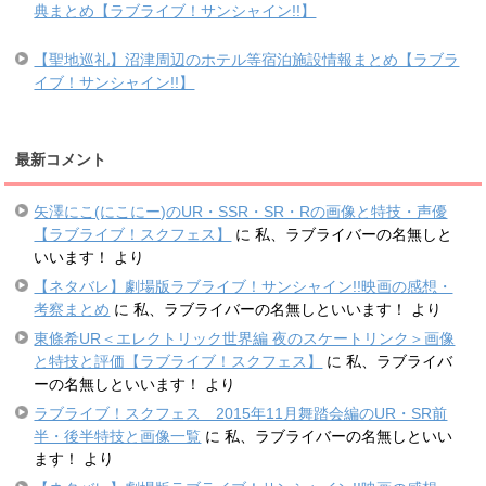
典まとめ【ラブライブ！サンシャイン!!】
【聖地巡礼】沼津周辺のホテル等宿泊施設情報まとめ【ラブラ
イブ！サンシャイン!!】
最新コメント
矢澤にこ(にこにー)のUR・SSR・SR・Rの画像と特技・声優
【ラブライブ！スクフェス】
に
私、ラブライバーの名無しと
いいます！
より
【ネタバレ】劇場版ラブライブ！サンシャイン!!映画の感想・
考察まとめ
に
私、ラブライバーの名無しといいます！
より
東條希UR＜エレクトリック世界編 夜のスケートリンク＞画像
と特技と評価【ラブライブ！スクフェス】
に
私、ラブライバ
ーの名無しといいます！
より
ラブライブ！スクフェス 2015年11月舞踏会編のUR・SR前
半・後半特技と画像一覧
に
私、ラブライバーの名無しといい
ます！
より