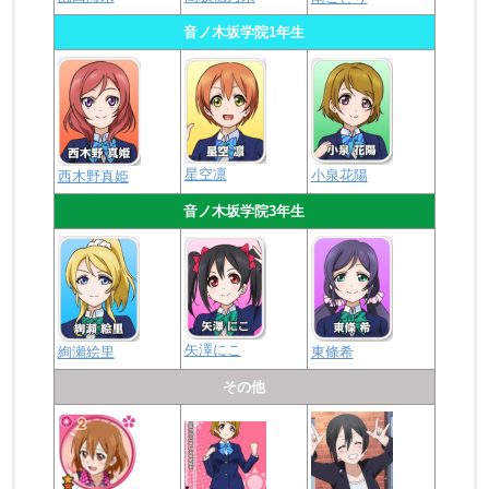
音ノ木坂学院1年生
星空凛
小泉花陽
西木野真姫
音ノ木坂学院3年生
矢澤にこ
絢瀬絵里
東條希
その他