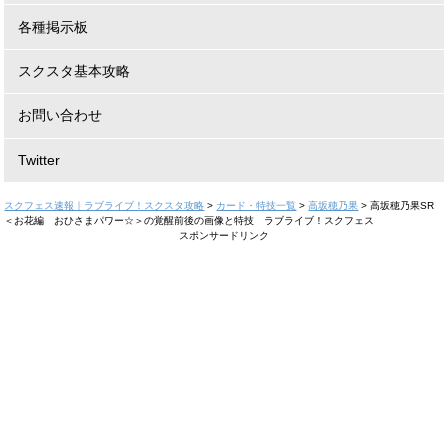
各種掲示板
スクスタ基本攻略
お問い合わせ
Twitter
スクフェス速報｜ラブライブ！スクスタ攻略
>
カード・特技一覧
>
高坂穂乃果
>
高坂穂乃果SR
＜お花編 おひさまパワー☆＞の覚醒前後の画像と特技 ラブライブ！スクフェス
スポンサードリンク