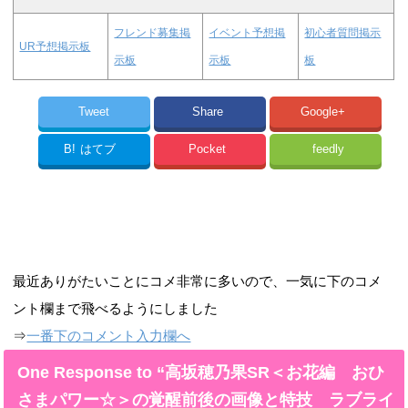
フレンド募集掲
イベント予想掲
初心者質問掲示
UR予想掲示板
示板
示板
板
Tweet
Share
Google+
B!
はてブ
Pocket
feedly
最近ありがたいことにコメ非常に多いので、一気に下のコメ
ント欄まで飛べるようにしました
⇒
一番下のコメント入力欄へ
One Response to “高坂穂乃果SR＜お花編 おひ
さまパワー☆＞の覚醒前後の画像と特技 ラブライ