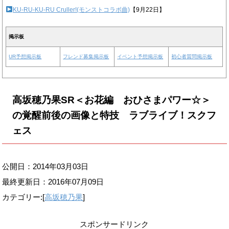
KU-RU-KU-RU Cruller!(モンストコラボ曲)
【9月22日】
掲示板
UR予想掲示板
フレンド募集掲示板
イベント予想掲示板
初心者質問掲示板
高坂穂乃果SR＜お花編 おひさまパワー☆＞
の覚醒前後の画像と特技 ラブライブ！スクフ
ェス
公開日：2014年03月03日
最終更新日：
2016年07月09日
カテゴリー:[
高坂穂乃果
]
スポンサードリンク