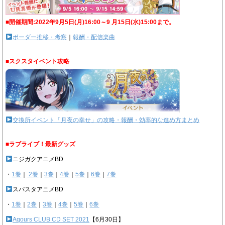
■開催期間:2022年9月5日(月)16:00～9 月15日(水)15:00まで。
ボーダー推移・考察
｜
報酬・配信楽曲
■スクスタイベント攻略
交換所イベント「月夜の幸せ」の攻略・報酬・効率的な進め方まとめ
■ラブライブ！最新グッズ
ニジガクアニメBD
・
1巻
｜
2巻
｜
3巻
｜
4巻
｜
5巻
｜
6巻
｜
7巻
スパスタアニメBD
・
1巻
｜
2巻
｜
3巻
｜
4巻
｜
5巻
｜
6巻
Aqours CLUB CD SET 2021
【6月30日】