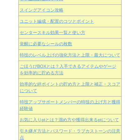
スイングアイコン攻略
ユニット編成・配置のコツとポイント
センタースキル効果一覧と使い方
覚醒に必要なシールの枚数
特技のレベル上げの強化方法と上限・最大について
ごほうびBOXとは？入手できるアイテムやゲージ
を効率的に貯める方法
効率的な絆ポイントの貯め方と上限と補正・スコア
について
特技アップサポートメンバーの特技の上げ方と獲得
経験値
お気に入りptとは？溜め方や獲得出来るptについて
引き継ぎ方法とパスワード・ラブカストーンの注意
点