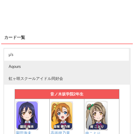
カード一覧
μ's
Aqours
虹ヶ咲スクールアイドル同好会
音ノ木坂学院2年生
園田海未
高坂穂乃果
南ことり