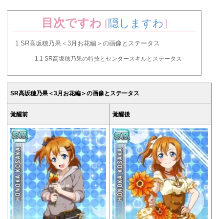
目次ですわ
[
隠しますわ
]
1
SR高坂穂乃果＜3月お花編＞の画像とステータス
1.1
SR高坂穂乃果の特技とセンタースキルとステータス
SR高坂穂乃果＜3月お花編＞の画像とステータス
覚醒前
覚醒後