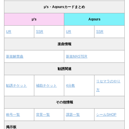
μ’s・Aqoursカードまとめ
μ’s
Aqours
UR
SSR
UR
SSR
楽曲情報
新規解禁曲
新規MASTER
勧誘関連
リセマラのやり
勧誘チケット
補助チケット
4分教
方
その他情報
称号一覧
背景一覧
課題一覧
シールSHOP
掲示板