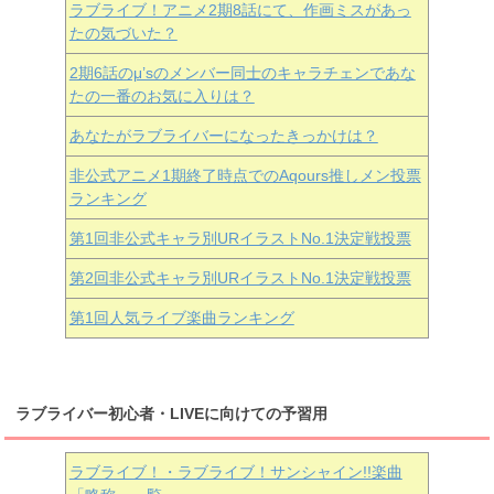
ラブライブ！アニメ2期8話にて、作画ミスがあっ
たの気づいた？
2期6話のμ’sのメンバー同士のキャラチェンであな
たの一番のお気に入りは？
あなたがラブライバーになったきっかけは？
非公式アニメ1期終了時点でのAqours推しメン投票
ランキング
第1回非公式キャラ別URイラストNo.1決定戦投票
第2回非公式キャラ別URイラストNo.1決定戦投票
第1回人気ライブ楽曲ランキング
ラブライバー初心者・LIVEに向けての予習用
ラブライブ！・ラブライブ！サンシャイン!!楽曲