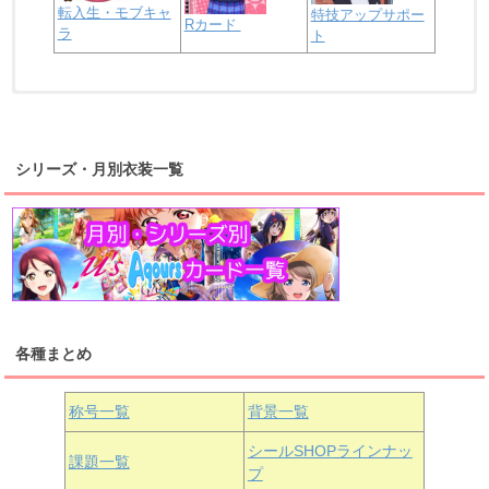
転入生・モブキャ
特技アップサポー
Rカード
ラ
ト
浦の星女学院2年生
虹ヶ咲学園2年生
シリーズ・月別衣装一覧
高海千歌
渡辺曜
桜内梨子
上原歩夢
宮下愛
優木せつ菜
浦の星女学院1年生
虹ヶ咲学園1年生
各種まとめ
国木田花丸
津島善子
黒澤ルビィ
桜坂しずく
中須かすみ
称号一覧
背景一覧
天王寺璃奈
浦の星女学院3年生
シールSHOPラインナッ
課題一覧
プ