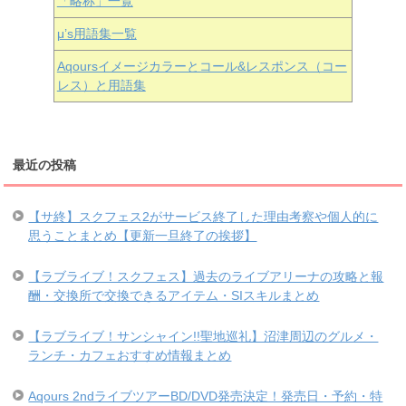
「略称」一覧
μ’s用語集一覧
Aqoursイメージカラーとコール&レスポンス（コー
レス）と用語集
最近の投稿
【サ終】スクフェス2がサービス終了した理由考察や個人的に
思うことまとめ【更新一旦終了の挨拶】
【ラブライブ！スクフェス】過去のライブアリーナの攻略と報
酬・交換所で交換できるアイテム・SIスキルまとめ
【ラブライブ！サンシャイン!!聖地巡礼】沼津周辺のグルメ・
ランチ・カフェおすすめ情報まとめ
Aqours 2ndライブツアーBD/DVD発売決定！発売日・予約・特