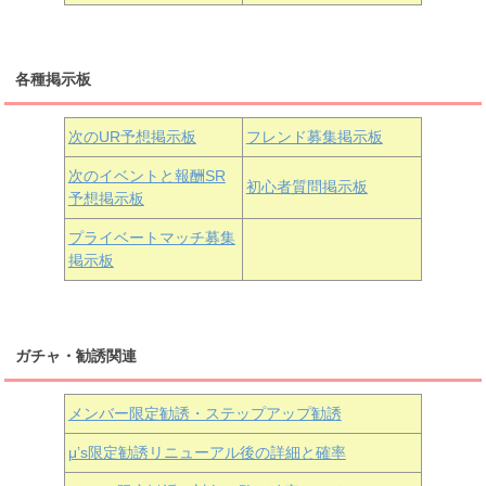
三船栞子
各種掲示板
小原鞠莉
黒澤ダイヤ
松浦果南
虹ヶ咲学園3年生
次のUR予想掲示板
フレンド募集掲示板
次のイベントと報酬SR
初心者質問掲示板
予想掲示板
近江彼方
朝香果林
エマ・ヴェルデ
プライベートマッチ募集
掲示板
ガチャ・勧誘関連
メンバー限定勧誘・ステップアップ勧誘
μ’s限定勧誘リニューアル後の詳細と確率