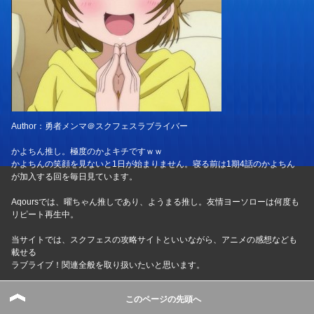
Author：勇者メンマ＠スクフェスラブライバー
かよちん推し。極度のかよキチですｗｗ
かよちんの笑顔を見ないと1日が始まりません。寝る前は1期4話のかよちん
が加入する回を毎日見ています。
Aqoursでは、曜ちゃん推しであり、ようまる推し。友情ヨーソローは何度も
リピート再生中。
当サイトでは、スクフェスの攻略サイトといいながら、アニメの感想なども
載せる
ラブライブ！関連全般を取り扱いたいと思います。
イベントの度にLP漏れを防ぐべく暇さえあればシャンシャンしています
このページの先頭へ
基本的にSR2枚取りを使命として奮闘中