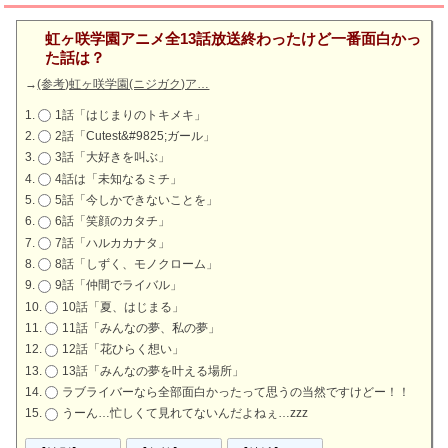
虹ヶ咲学園アニメ全13話放送終わったけど一番面白かっ
た話は？
→
(参考)虹ヶ咲学園(ニジガク)ア…
1話「はじまりのトキメキ」
2話「Cutest&#9825;ガール」
3話「大好きを叫ぶ」
4話は「未知なるミチ」
5話「今しかできないことを」
6話「笑顔のカタチ」
7話「ハルカカナタ」
8話「しずく、モノクローム」
9話「仲間でライバル」
10話「夏、はじまる」
11話「みんなの夢、私の夢」
12話「花ひらく想い」
13話「みんなの夢を叶える場所」
ラブライバーなら全部面白かったって思うの当然ですけどー！！
うーん…忙しくて見れてないんだよねぇ…zzz