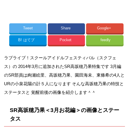
Tweet
Share
Google+
B!
はてブ
Pocket
feedly
ラブライブ！スクールアイドルフェスティバル（スクフェ
ス）の 2014年3月に追加されたSR高坂穂乃果特集です 3月編
のSR部員は絢瀬絵里、高坂穂乃果、園田海未、東條希の4人と
URの小泉花陽の計５人になります そんな高坂穂乃果の特技と
ステータスと 覚醒前後の画像を紹介します＾＾
SR高坂穂乃果＜3月お花編＞の画像とステー
タス