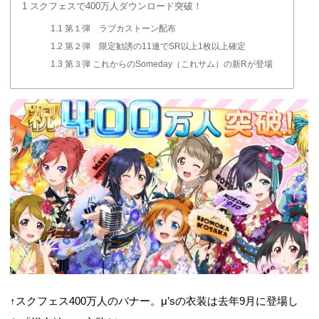
1
スクフェスで400万人ダウンロード突破！
1.1
第１弾 ラブカストーン配布
1.2
第２弾 限定勧誘の11連でSR以上1枚以上確定
1.3
第３弾 これからのSomeday（これサム）の新Rが登場
↑スクフェス400万人のバナー。μ’sの衣装は去年9月に登場し