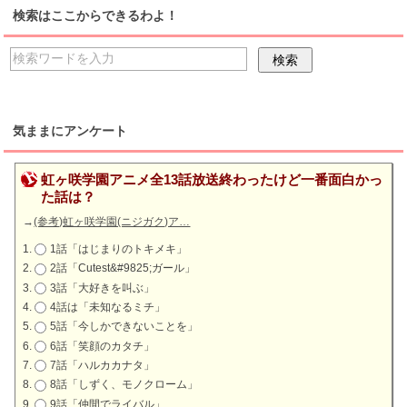
検索はここからできるわよ！
気ままにアンケート
虹ヶ咲学園アニメ全13話放送終わったけど一番面白かっ
た話は？
→
(参考)虹ヶ咲学園(ニジガク)ア…
1話「はじまりのトキメキ」
2話「Cutest&#9825;ガール」
3話「大好きを叫ぶ」
4話は「未知なるミチ」
5話「今しかできないことを」
6話「笑顔のカタチ」
7話「ハルカカナタ」
8話「しずく、モノクローム」
9話「仲間でライバル」