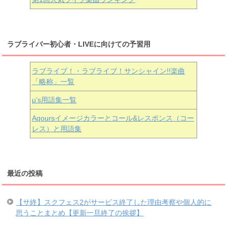
ラブライバー初心者・LIVEに向けての予習用
ラブライブ！・ラブライブ！サンシャイン!!楽曲
「略称」一覧
μ’s用語集一覧
Aqoursイメージカラーとコール&レスポンス（コー
レス）と用語集
最近の投稿
【サ終】スクフェス2がサービス終了した理由考察や個人的に
思うことまとめ【更新一旦終了の挨拶】