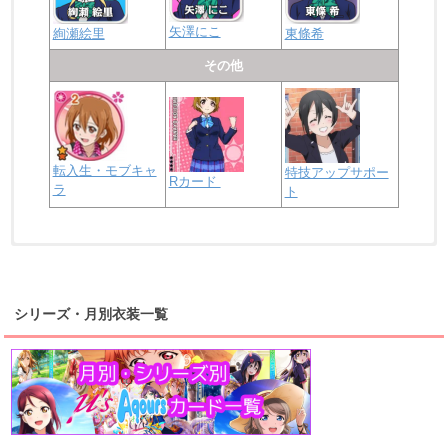
矢澤にこ
絢瀬絵里
東條希
その他
転入生・モブキャ
特技アップサポー
Rカード
ラ
ト
浦の星女学院2年生
虹ヶ咲学園2年生
シリーズ・月別衣装一覧
高海千歌
渡辺曜
桜内梨子
上原歩夢
宮下愛
優木せつ菜
浦の星女学院1年生
虹ヶ咲学園1年生