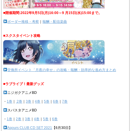
■開催期間:2022年9月5日(月)16:00～9 月15日(水)15:00まで。
ボーダー推移・考察
｜
報酬・配信楽曲
■スクスタイベント攻略
交換所イベント「月夜の幸せ」の攻略・報酬・効率的な進め方まとめ
■ラブライブ！最新グッズ
ニジガクアニメBD
・
1巻
｜
2巻
｜
3巻
｜
4巻
｜
5巻
｜
6巻
｜
7巻
スパスタアニメBD
・
1巻
｜
2巻
｜
3巻
｜
4巻
｜
5巻
｜
6巻
Aqours CLUB CD SET 2021
【6月30日】