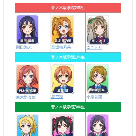
音ノ木坂学院2年生
園田海未
高坂穂乃果
南ことり
音ノ木坂学院1年生
星空凛
小泉花陽
西木野真姫
音ノ木坂学院3年生