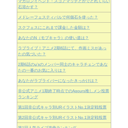
マカロンイベント・スコアマッチとかでどれくらい
石溶かす？
メドレーフェスティバルで何個石を使った？
スクフェスにこれまで課金した金額は？
あなたのN（モブキャラ）の使い道は？
ラブライブ！アニメ2期8話にて、作画ミスがあっ
たの気づいた？
2期6話のμ’sのメンバー同士のキャラチェンであな
たの一番のお気に入りは？
あなたがラブライバーになったきっかけは？
非公式アニメ1期終了時点でのAqours推しメン投票
ランキング
第1回非公式キャラ別URイラストNo.1決定戦投票
第2回非公式キャラ別URイラストNo.1決定戦投票
第1回人気ライブ楽曲ランキング