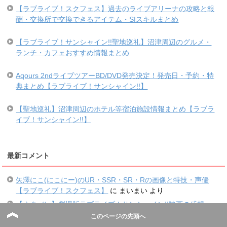
【ラブライブ！スクフェス】過去のライブアリーナの攻略と報
酬・交換所で交換できるアイテム・SIスキルまとめ
【ラブライブ！サンシャイン!!聖地巡礼】沼津周辺のグルメ・
ランチ・カフェおすすめ情報まとめ
Aqours 2ndライブツアーBD/DVD発売決定！発売日・予約・特
典まとめ【ラブライブ！サンシャイン!!】
【聖地巡礼】沼津周辺のホテル等宿泊施設情報まとめ【ラブラ
イブ！サンシャイン!!】
最新コメント
矢澤にこ(にこにー)のUR・SSR・SR・Rの画像と特技・声優
【ラブライブ！スクフェス】
に
まいまい
より
【ネタバレ】劇場版ラブライブ！サンシャイン!!映画の感想・
考察まとめ
に
まいまい
より
このページの先頭へ