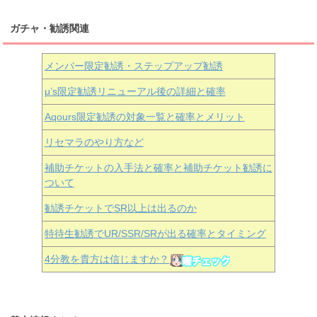
ガチャ・勧誘関連
メンバー限定勧誘・ステップアップ勧誘
μ’s限定勧誘リニューアル後の詳細と確率
Aqours
限定勧誘の対象一覧と確率とメリット
リセマラのやり方など
補助チケットの入手法と確率と補助チケット勧誘に
ついて
勧誘チケットでSR以上は出るのか
特待生勧誘でUR/SSR/SRが出る確率とタイミング
4分教を貴方は信じますか？