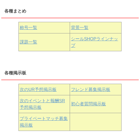
各種まとめ
国木田花丸
津島善子
黒澤ルビィ
桜坂しずく
中須かすみ
称号一覧
背景一覧
天王寺璃奈
浦の星女学院3年生
シールSHOPラインナッ
課題一覧
プ
三船栞子
各種掲示板
小原鞠莉
黒澤ダイヤ
松浦果南
虹ヶ咲学園3年生
次のUR予想掲示板
フレンド募集掲示板
次のイベントと報酬SR
初心者質問掲示板
予想掲示板
近江彼方
朝香果林
エマ・ヴェルデ
プライベートマッチ募集
掲示板