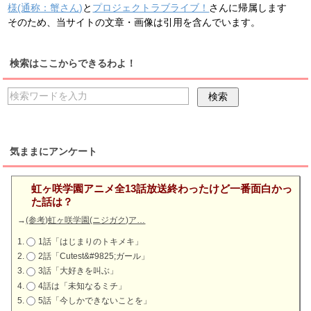
様(通称：蟹さん)
と
プロジェクトラブライブ！
さんに帰属します
そのため、当サイトの文章・画像は引用を含んでいます。
検索はここからできるわよ！
気ままにアンケート
虹ヶ咲学園アニメ全13話放送終わったけど一番面白かっ
た話は？
→
(参考)虹ヶ咲学園(ニジガク)ア…
1話「はじまりのトキメキ」
2話「Cutest&#9825;ガール」
3話「大好きを叫ぶ」
4話は「未知なるミチ」
5話「今しかできないことを」