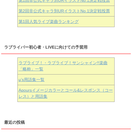
第1回非公式キャラ別URイラストNo.1決定戦投票
第2回非公式キャラ別URイラストNo.1決定戦投票
第1回人気ライブ楽曲ランキング
ラブライバー初心者・LIVEに向けての予習用
ラブライブ！・ラブライブ！サンシャイン!!楽曲
「略称」一覧
μ’s用語集一覧
Aqoursイメージカラーとコール&レスポンス（コー
レス）と用語集
最近の投稿