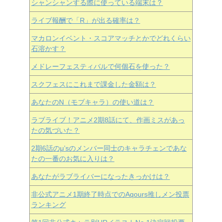
シャンシャンする際に使っている端末は？
ライブ報酬で「R」が出る確率は？
マカロンイベント・スコアマッチとかでどれくらい
石溶かす？
メドレーフェスティバルで何個石を使った？
スクフェスにこれまで課金した金額は？
あなたのN（モブキャラ）の使い道は？
ラブライブ！アニメ2期8話にて、作画ミスがあっ
たの気づいた？
2期6話のμ’sのメンバー同士のキャラチェンであな
たの一番のお気に入りは？
あなたがラブライバーになったきっかけは？
非公式アニメ1期終了時点でのAqours推しメン投票
ランキング