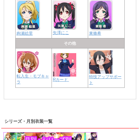
矢澤にこ
絢瀬絵里
東條希
その他
転入生・モブキャ
特技アップサポー
Rカード
ラ
ト
浦の星女学院2年生
虹ヶ咲学園2年生
シリーズ・月別衣装一覧