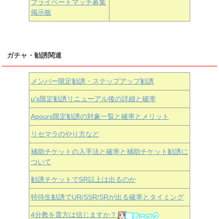
プライベートマッチ募集
掲示板
ガチャ・勧誘関連
メンバー限定勧誘・ステップアップ勧誘
μ’s限定勧誘リニューアル後の詳細と確率
Aqours
限定勧誘の対象一覧と確率とメリット
リセマラのやり方など
補助チケットの入手法と確率と補助チケット勧誘に
ついて
勧誘チケットでSR以上は出るのか
特待生勧誘でUR/SSR/SRが出る確率とタイミング
4分教を貴方は信じますか？