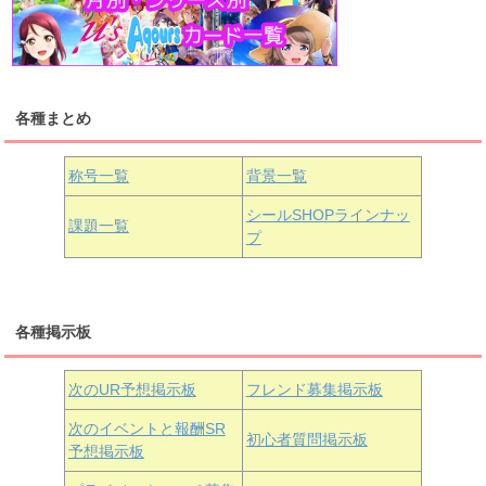
高海千歌
渡辺曜
桜内梨子
上原歩夢
宮下愛
優木せつ菜
浦の星女学院1年生
虹ヶ咲学園1年生
各種まとめ
国木田花丸
津島善子
黒澤ルビィ
桜坂しずく
中須かすみ
称号一覧
背景一覧
天王寺璃奈
浦の星女学院3年生
シールSHOPラインナッ
課題一覧
プ
三船栞子
各種掲示板
小原鞠莉
黒澤ダイヤ
松浦果南
虹ヶ咲学園3年生
次のUR予想掲示板
フレンド募集掲示板
次のイベントと報酬SR
初心者質問掲示板
予想掲示板
近江彼方
朝香果林
エマ・ヴェルデ