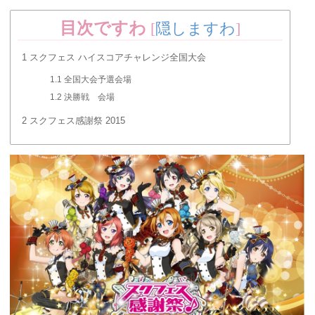
目次ですわ
[
隠しますわ
]
1
スクフェス ハイスコアチャレンジ全国大会
1.1
全国大会予選会場
1.2
決勝戦 会場
2
スクフェス感謝祭 2015