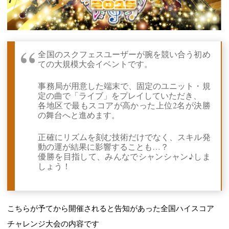
全国のスクフェスユーザーが腕を競い合う初め
ての大規模大会イベントです。
事務局が用意した端末で、固定のユニット・規
定の曲で「ライブ」をプレイしていただき、
各地区で最もスコアが高かった上位2名が決勝
の舞台へと進めます。
正確にリズムを刻む技術だけでなく、スキル発
動の運が結果に影響することも…？
優勝を目指して、みんなでシャンシャン♪しま
しょう！
こちらが予てから開催されると告知があった全国ハイスコア
チャレンジ大会の内容です