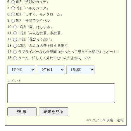
6話「笑顔のカタチ」
7話「ハルカカナタ」
8話「しずく、モノクローム」
9話「仲間でライバル」
10話「夏、はじまる」
11話「みんなの夢、私の夢」
12話「花ひらく想い」
13話「みんなの夢を叶える場所」
ラブライバーなら全部面白かったって思うの当然ですけどー！！
うーん…忙しくて見れてないんだよねぇ…zzz
コメント
©
スクフェス攻略・速報