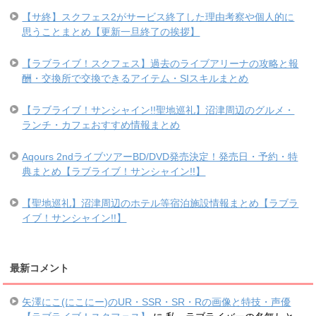
【サ終】スクフェス2がサービス終了した理由考察や個人的に
思うことまとめ【更新一旦終了の挨拶】
【ラブライブ！スクフェス】過去のライブアリーナの攻略と報
酬・交換所で交換できるアイテム・SIスキルまとめ
【ラブライブ！サンシャイン!!聖地巡礼】沼津周辺のグルメ・
ランチ・カフェおすすめ情報まとめ
Aqours 2ndライブツアーBD/DVD発売決定！発売日・予約・特
典まとめ【ラブライブ！サンシャイン!!】
【聖地巡礼】沼津周辺のホテル等宿泊施設情報まとめ【ラブラ
イブ！サンシャイン!!】
最新コメント
矢澤にこ(にこにー)のUR・SSR・SR・Rの画像と特技・声優