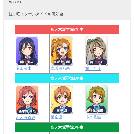
Aqours
虹ヶ咲スクールアイドル同好会
音ノ木坂学院2年生
園田海未
高坂穂乃果
南ことり
音ノ木坂学院1年生
星空凛
小泉花陽
西木野真姫
音ノ木坂学院3年生