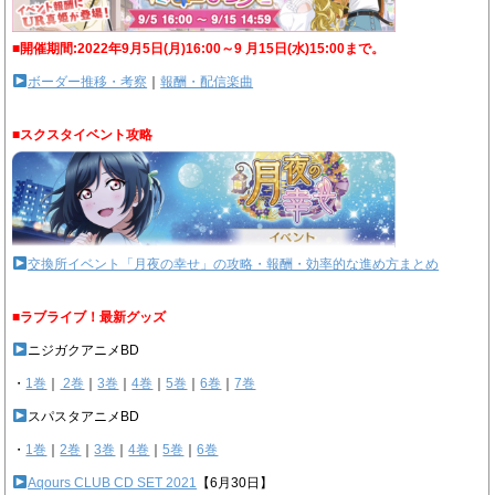
■開催期間:2022年9月5日(月)16:00～9 月15日(水)15:00まで。
ボーダー推移・考察
｜
報酬・配信楽曲
■スクスタイベント攻略
交換所イベント「月夜の幸せ」の攻略・報酬・効率的な進め方まとめ
■ラブライブ！最新グッズ
ニジガクアニメBD
・
1巻
｜
2巻
｜
3巻
｜
4巻
｜
5巻
｜
6巻
｜
7巻
スパスタアニメBD
・
1巻
｜
2巻
｜
3巻
｜
4巻
｜
5巻
｜
6巻
Aqours CLUB CD SET 2021
【6月30日】