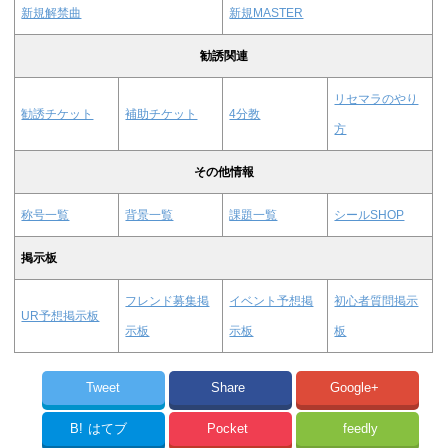
新規解禁曲
新規MASTER
勧誘関連
リセマラのやり
勧誘チケット
補助チケット
4分教
方
その他情報
称号一覧
背景一覧
課題一覧
シールSHOP
掲示板
フレンド募集掲
イベント予想掲
初心者質問掲示
UR予想掲示板
示板
示板
板
Tweet
Share
Google+
B!
はてブ
Pocket
feedly