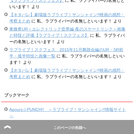
【ラブライブ！スクフェス】
に
私、ラブライバーの名無しと
いいます！
より
【ネタバレ】劇場版ラブライブ！サンシャイン!!映画の感想・
考察まとめ
に
私、ラブライバーの名無しといいます！
より
東條希UR＜エレクトリック世界編 夜のスケートリンク＞画像
と特技と評価【ラブライブ！スクフェス】
に
私、ラブライバ
ーの名無しといいます！
より
ラブライブ！スクフェス 2015年11月舞踏会編のUR・SR前
半・後半特技と画像一覧
に
私、ラブライバーの名無しといい
ます！
より
【ネタバレ】劇場版ラブライブ！サンシャイン!!映画の感想・
考察まとめ
に
私、ラブライバーの名無しといいます！
より
ブックマーク
Aqours☆PUNCH!! ～ラブライブ！サンシャイン!!情報サイト
～
なかよしマッチ掲示板
このページの先頭へ
スクフェスあんてな – ラブライブ！スクールフェスティバル攻