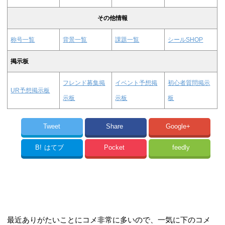
その他情報
称号一覧
背景一覧
課題一覧
シールSHOP
掲示板
フレンド募集掲
イベント予想掲
初心者質問掲示
UR予想掲示板
示板
示板
板
Tweet
Share
Google+
B!
はてブ
Pocket
feedly
最近ありがたいことにコメ非常に多いので、一気に下のコメ