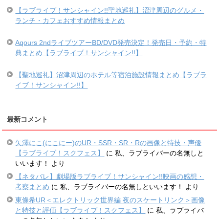
【ラブライブ！サンシャイン!!聖地巡礼】沼津周辺のグルメ・
ランチ・カフェおすすめ情報まとめ
Aqours 2ndライブツアーBD/DVD発売決定！発売日・予約・特
典まとめ【ラブライブ！サンシャイン!!】
【聖地巡礼】沼津周辺のホテル等宿泊施設情報まとめ【ラブラ
イブ！サンシャイン!!】
最新コメント
矢澤にこ(にこにー)のUR・SSR・SR・Rの画像と特技・声優
【ラブライブ！スクフェス】
に
私、ラブライバーの名無しと
いいます！
より
【ネタバレ】劇場版ラブライブ！サンシャイン!!映画の感想・
考察まとめ
に
私、ラブライバーの名無しといいます！
より
東條希UR＜エレクトリック世界編 夜のスケートリンク＞画像
と特技と評価【ラブライブ！スクフェス】
に
私、ラブライバ