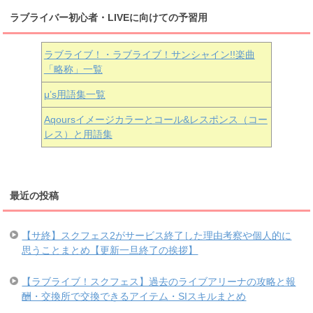
ラブライバー初心者・LIVEに向けての予習用
ラブライブ！・ラブライブ！サンシャイン!!楽曲
「略称」一覧
μ’s用語集一覧
Aqoursイメージカラーとコール&レスポンス（コー
レス）と用語集
最近の投稿
【サ終】スクフェス2がサービス終了した理由考察や個人的に
思うことまとめ【更新一旦終了の挨拶】
【ラブライブ！スクフェス】過去のライブアリーナの攻略と報
酬・交換所で交換できるアイテム・SIスキルまとめ