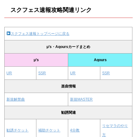
スクフェス速報攻略関連リンク
スクフェス速報トップページに戻る
μ’s・Aqoursカードまとめ
μ’s
Aqours
UR
SSR
UR
SSR
楽曲情報
新規解禁曲
新規MASTER
勧誘関連
リセマラのやり
勧誘チケット
補助チケット
4分教
方