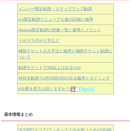
メンバー限定勧誘・ステップアップ勧誘
μ’s限定勧誘リニューアル後の詳細と確率
Aqours
限定勧誘の対象一覧と確率とメリット
リセマラのやり方など
補助チケットの入手法と確率と補助チケット勧誘に
ついて
勧誘チケットでSR以上は出るのか
特待生勧誘でUR/SSR/SRが出る確率とタイミング
4分教を貴方は信じますか？
基本情報まとめ
SCORE(スコア)ランキング上位を狙うためのSIS組