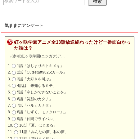
気ままにアンケート
虹ヶ咲学園アニメ全13話放送終わったけど一番面白かっ
た話は？
→
(参考)虹ヶ咲学園(ニジガク)ア…
1話「はじまりのトキメキ」
2話「Cutest&#9825;ガール」
3話「大好きを叫ぶ」
4話は「未知なるミチ」
5話「今しかできないことを」
6話「笑顔のカタチ」
7話「ハルカカナタ」
8話「しずく、モノクローム」
9話「仲間でライバル」
10話「夏、はじまる」
11話「みんなの夢、私の夢」
12話「花ひらく想い」