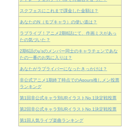
スクフェスにこれまで課金した金額は？
あなたのN（モブキャラ）の使い道は？
ラブライブ！アニメ2期8話にて、作画ミスがあっ
たの気づいた？
2期6話のμ’sのメンバー同士のキャラチェンであな
たの一番のお気に入りは？
あなたがラブライバーになったきっかけは？
非公式アニメ1期終了時点でのAqours推しメン投票
ランキング
第1回非公式キャラ別URイラストNo.1決定戦投票
第2回非公式キャラ別URイラストNo.1決定戦投票
第1回人気ライブ楽曲ランキング