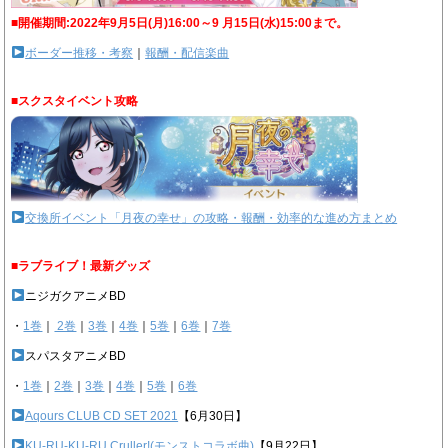
■開催期間:2022年9月5日(月)16:00～9 月15日(水)15:00まで。
ボーダー推移・考察
｜
報酬・配信楽曲
■スクスタイベント攻略
交換所イベント「月夜の幸せ」の攻略・報酬・効率的な進め方まとめ
■ラブライブ！最新グッズ
ニジガクアニメBD
・
1巻
｜
2巻
｜
3巻
｜
4巻
｜
5巻
｜
6巻
｜
7巻
スパスタアニメBD
・
1巻
｜
2巻
｜
3巻
｜
4巻
｜
5巻
｜
6巻
Aqours CLUB CD SET 2021
【6月30日】
KU-RU-KU-RU Cruller!(モンストコラボ曲)
【9月22日】