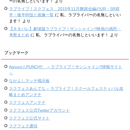
ーの名無しといいます！
より
ラブライブ！スクフェス 2015年11月舞踏会編のUR・SR前
半・後半特技と画像一覧
に
私、ラブライバーの名無しといい
ます！
より
【ネタバレ】劇場版ラブライブ！サンシャイン!!映画の感想・
考察まとめ
に
私、ラブライバーの名無しといいます！
より
ブックマーク
Aqours☆PUNCH!! ～ラブライブ！サンシャイン!!情報サイト
～
なかよしマッチ掲示板
スクフェスあんてな – ラブライブ！スクールフェスティバル攻
略まとめアンテナ
スクフェスアンテナ
スクフェス公式Twitterアカウント
スクフェス公式サイト
スクフェス通信