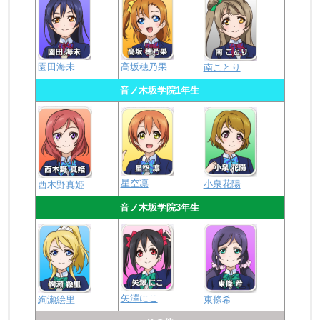
園田海未
高坂穂乃果
南ことり
音ノ木坂学院1年生
星空凛
小泉花陽
西木野真姫
音ノ木坂学院3年生
矢澤にこ
絢瀬絵里
東條希