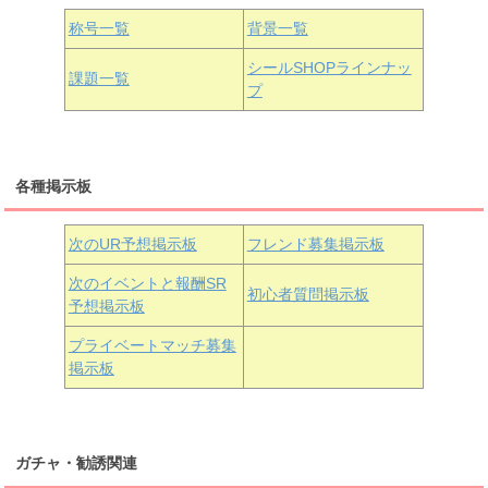
国木田花丸
津島善子
黒澤ルビィ
桜坂しずく
中須かすみ
称号一覧
背景一覧
天王寺璃奈
浦の星女学院3年生
シールSHOPラインナッ
課題一覧
プ
三船栞子
各種掲示板
小原鞠莉
黒澤ダイヤ
松浦果南
虹ヶ咲学園3年生
次のUR予想掲示板
フレンド募集掲示板
次のイベントと報酬SR
初心者質問掲示板
予想掲示板
近江彼方
朝香果林
エマ・ヴェルデ
プライベートマッチ募集
掲示板
ガチャ・勧誘関連