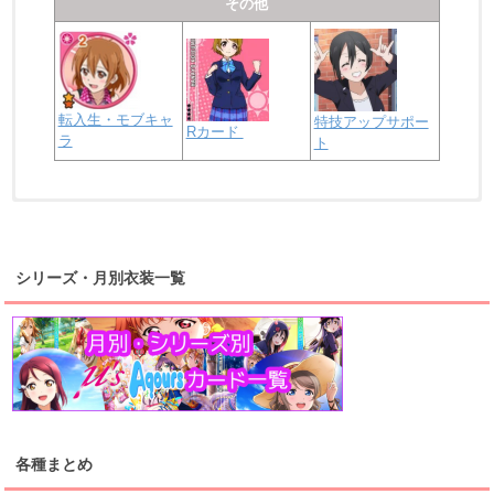
その他
転入生・モブキャ
特技アップサポー
Rカード
ラ
ト
浦の星女学院2年生
虹ヶ咲学園2年生
シリーズ・月別衣装一覧
高海千歌
渡辺曜
桜内梨子
上原歩夢
宮下愛
優木せつ菜
浦の星女学院1年生
虹ヶ咲学園1年生
各種まとめ