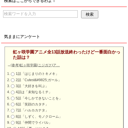
検索はここからできるわよ！
気ままにアンケート
虹ヶ咲学園アニメ全13話放送終わったけど一番面白かっ
た話は？
→
(参考)虹ヶ咲学園(ニジガク)ア…
1話「はじまりのトキメキ」
2話「Cutest&#9825;ガール」
3話「大好きを叫ぶ」
4話は「未知なるミチ」
5話「今しかできないことを」
6話「笑顔のカタチ」
7話「ハルカカナタ」
8話「しずく、モノクローム」
9話「仲間でライバル」