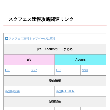
スクフェス速報攻略関連リンク
スクフェス速報トップページに戻る
μ’s・Aqoursカードまとめ
μ’s
Aqours
UR
SSR
UR
SSR
楽曲情報
新規解禁曲
新規MASTER
勧誘関連