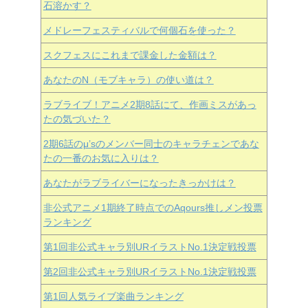
石溶かす？
メドレーフェスティバルで何個石を使った？
スクフェスにこれまで課金した金額は？
あなたのN（モブキャラ）の使い道は？
ラブライブ！アニメ2期8話にて、作画ミスがあっ
たの気づいた？
2期6話のμ’sのメンバー同士のキャラチェンであな
たの一番のお気に入りは？
あなたがラブライバーになったきっかけは？
非公式アニメ1期終了時点でのAqours推しメン投票
ランキング
第1回非公式キャラ別URイラストNo.1決定戦投票
第2回非公式キャラ別URイラストNo.1決定戦投票
第1回人気ライブ楽曲ランキング