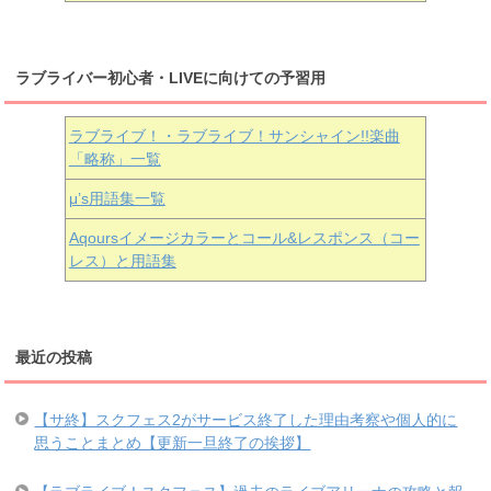
ラブライバー初心者・LIVEに向けての予習用
ラブライブ！・ラブライブ！サンシャイン!!楽曲
「略称」一覧
μ’s用語集一覧
Aqoursイメージカラーとコール&レスポンス（コー
レス）と用語集
最近の投稿
【サ終】スクフェス2がサービス終了した理由考察や個人的に
思うことまとめ【更新一旦終了の挨拶】