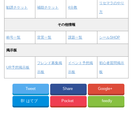
リセマラのやり
勧誘チケット
補助チケット
4分教
方
その他情報
称号一覧
背景一覧
課題一覧
シールSHOP
掲示板
フレンド募集掲
イベント予想掲
初心者質問掲示
UR予想掲示板
示板
示板
板
Tweet
Share
Google+
B!
はてブ
Pocket
feedly