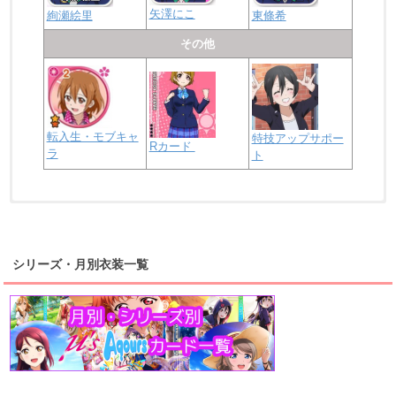
矢澤にこ
絢瀬絵里
東條希
その他
転入生・モブキャ
特技アップサポー
Rカード
ラ
ト
浦の星女学院2年生
虹ヶ咲学園2年生
シリーズ・月別衣装一覧
高海千歌
渡辺曜
桜内梨子
上原歩夢
宮下愛
優木せつ菜
浦の星女学院1年生
虹ヶ咲学園1年生