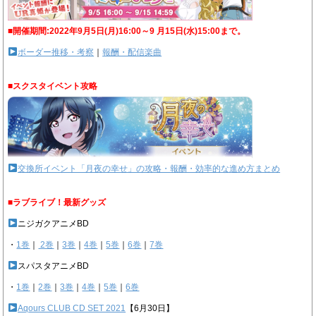
■開催期間:2022年9月5日(月)16:00～9 月15日(水)15:00まで。
ボーダー推移・考察
｜
報酬・配信楽曲
■スクスタイベント攻略
交換所イベント「月夜の幸せ」の攻略・報酬・効率的な進め方まとめ
■ラブライブ！最新グッズ
ニジガクアニメBD
・
1巻
｜
2巻
｜
3巻
｜
4巻
｜
5巻
｜
6巻
｜
7巻
スパスタアニメBD
・
1巻
｜
2巻
｜
3巻
｜
4巻
｜
5巻
｜
6巻
Aqours CLUB CD SET 2021
【6月30日】