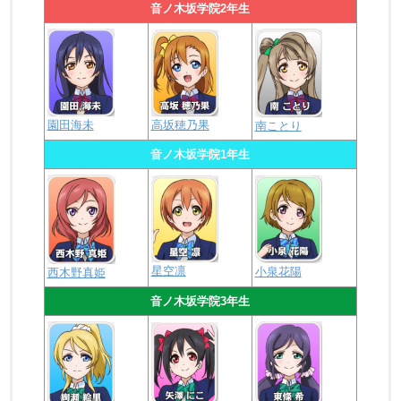
音ノ木坂学院2年生
園田海未
高坂穂乃果
南ことり
音ノ木坂学院1年生
星空凛
小泉花陽
西木野真姫
音ノ木坂学院3年生