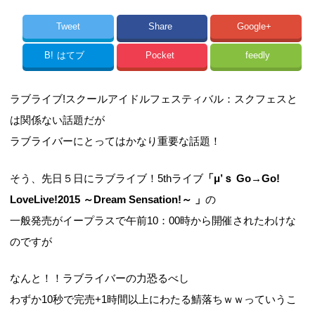
Tweet
Share
Google+
B!
はてブ
Pocket
feedly
ラブライブ!スクールアイドルフェスティバル：スクフェスと
は関係ない話題だが
ラブライバーにとってはかなり重要な話題！
そう、先日５日にラブライブ！5thライブ
「μ’ｓ Go→Go!
LoveLive!2015 ～Dream Sensation!～ 」
の
一般発売がイープラスで午前10：00時から開催されたわけな
のですが
なんと！！ラブライバーの力恐るべし
わずか10秒で完売+1時間以上にわたる鯖落ちｗｗっていうこ