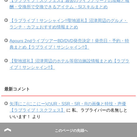
【ラブライブ！スクフェス】過去のライブアリーナの攻略と報
酬・交換所で交換できるアイテム・SIスキルまとめ
【ラブライブ！サンシャイン!!聖地巡礼】沼津周辺のグルメ・
ランチ・カフェおすすめ情報まとめ
Aqours 2ndライブツアーBD/DVD発売決定！発売日・予約・特
典まとめ【ラブライブ！サンシャイン!!】
【聖地巡礼】沼津周辺のホテル等宿泊施設情報まとめ【ラブラ
イブ！サンシャイン!!】
最新コメント
矢澤にこ(にこにー)のUR・SSR・SR・Rの画像と特技・声優
【ラブライブ！スクフェス】
に
私、ラブライバーの名無しと
いいます！
より
【ネタバレ】劇場版ラブライブ！サンシャイン!!映画の感想・
このページの先頭へ
考察まとめ
に
私、ラブライバーの名無しといいます！
より