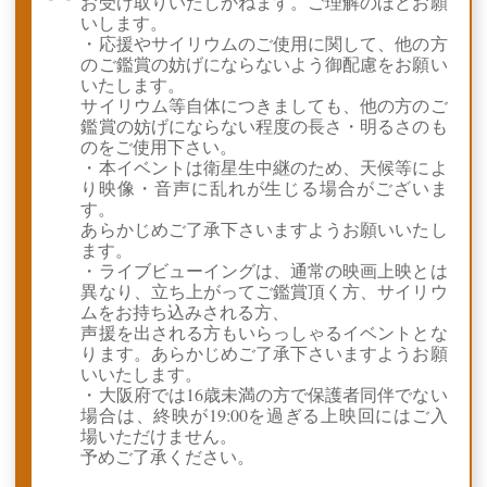
お受け取りいたしかねます。ご理解のほどお願
いします。
・応援やサイリウムのご使用に関して、他の方
のご鑑賞の妨げにならないよう御配慮をお願い
いたします。
サイリウム等自体につきましても、他の方のご
鑑賞の妨げにならない程度の長さ・明るさのも
のをご使用下さい。
・本イベントは衛星生中継のため、天候等によ
り映像・音声に乱れが生じる場合がございま
す。
あらかじめご了承下さいますようお願いいたし
ます。
・ライブビューイングは、通常の映画上映とは
異なり、立ち上がってご鑑賞頂く方、サイリウ
ムをお持ち込みされる方、
声援を出される方もいらっしゃるイベントとな
ります。あらかじめご了承下さいますようお願
いいたします。
・大阪府では16歳未満の方で保護者同伴でない
場合は、終映が19:00を過ぎる上映回にはご入
場いただけません。
予めご了承ください。