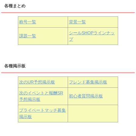
各種まとめ
国木田花丸
津島善子
黒澤ルビィ
桜坂しずく
中須かすみ
称号一覧
背景一覧
天王寺璃奈
浦の星女学院3年生
シールSHOPラインナッ
課題一覧
プ
三船栞子
各種掲示板
小原鞠莉
黒澤ダイヤ
松浦果南
虹ヶ咲学園3年生
次のUR予想掲示板
フレンド募集掲示板
次のイベントと報酬SR
初心者質問掲示板
予想掲示板
近江彼方
朝香果林
エマ・ヴェルデ
プライベートマッチ募集
掲示板