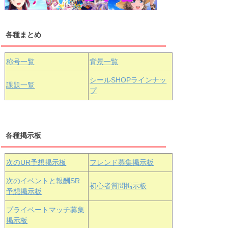
各種まとめ
国木田花丸
津島善子
黒澤ルビィ
桜坂しずく
中須かすみ
称号一覧
背景一覧
天王寺璃奈
浦の星女学院3年生
シールSHOPラインナッ
課題一覧
プ
三船栞子
各種掲示板
小原鞠莉
黒澤ダイヤ
松浦果南
虹ヶ咲学園3年生
次のUR予想掲示板
フレンド募集掲示板
次のイベントと報酬SR
初心者質問掲示板
予想掲示板
エマ・ヴェ
近江彼方
朝香果林
プライベートマッチ募集
ルデ
掲示板