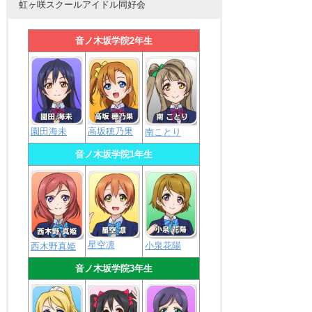
虹ヶ咲スクールアイドル同好会
音ノ木坂学院2年生
園田海未
高坂穂乃果
南ことり
音ノ木坂学院1年生
星空凛
小泉花陽
西木野真姫
音ノ木坂学院3年生