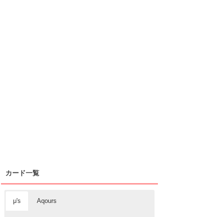
カード一覧
μ's
Aqours