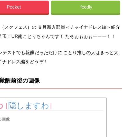
Pocket
feedly
（スクフェス）の ８月新入部員＜チャイナドレス編＞紹介
目玉！UR南ことりちゃんです！ たそぉぉぉぉーーー！！
コンテストでも報酬だっただけに ことり推しの人はきっと大
イナドレス編をどうぞ！
＞覚醒前後の画像
わ
[
隠しますわ
]
の画像