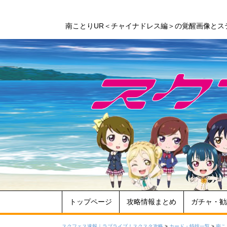
南ことりUR＜チャイナドレス編＞の覚醒画像とス
トップページ
攻略情報まとめ
ガチャ・勧
スクフェス速報｜ラブライブ！スクスタ攻略
>
カード・特技一覧
>
南こ