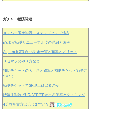
ガチャ・勧誘関連
メンバー限定勧誘・ステップアップ勧誘
μ’s限定勧誘リニューアル後の詳細と確率
Aqours
限定勧誘の対象一覧と確率とメリット
リセマラのやり方など
補助チケットの入手法と確率と補助チケット勧誘に
ついて
勧誘チケットでSR以上は出るのか
特待生勧誘でUR/SSR/SRが出る確率とタイミング
4分教を貴方は信じますか？