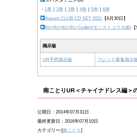
・
1巻
｜
2巻
｜
3巻
｜
4巻
｜
5巻
｜
6巻
Aqours CLUB CD SET 2021
【6月30日】
KU-RU-KU-RU Cruller!(モンストコラボ曲)
【
掲示板
UR予想掲示板
フレンド募集掲示
南ことりUR＜チャイナドレス編＞
公開日：2014年07月31日
最終更新日：
2016年07月10日
カテゴリー:[
南ことり
]