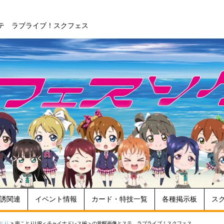
テ ラブライブ！スクフェス
誘関連
イベント情報
カード・特技一覧
各種掲示板
ス
とり
>
南ことりUR＜チャイナドレス編＞の覚醒画像とステ ラブライブ！スクフェス