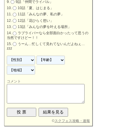
9話「仲間でライバル」
10話「夏、はじまる」
11話「みんなの夢、私の夢」
12話「花ひらく想い」
13話「みんなの夢を叶える場所」
ラブライバーなら全部面白かったって思うの
当然ですけどー！！
うーん…忙しくて見れてないんだよねぇ…
zzz
コメント
©
スクフェス攻略・速報