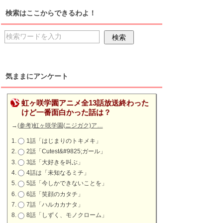
検索はここからできるわよ！
気ままにアンケート
虹ヶ咲学園アニメ全13話放送終わった
けど一番面白かった話は？
→
(参考)虹ヶ咲学園(ニジガク)ア…
1話「はじまりのトキメキ」
2話「Cutest&#9825;ガール」
3話「大好きを叫ぶ」
4話は「未知なるミチ」
5話「今しかできないことを」
6話「笑顔のカタチ」
7話「ハルカカナタ」
8話「しずく、モノクローム」