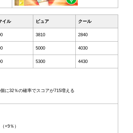
マイル
ピュア
クール
00
3810
2840
90
5000
4030
90
5300
4430
個に32％の確率でスコアが715増える
（+9％）