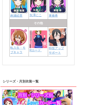
矢澤にこ
絢瀬絵里
東條希
その他
転入生・モ
特技アップ
Rカード
ブキャラ
サポート
浦の星女学院2年生
虹ヶ咲学園2年生
シリーズ・月別衣装一覧
高海千歌
渡辺曜
桜内梨子
上原歩夢
宮下愛
優木せつ菜
浦の星女学院1年生
虹ヶ咲学園1年生