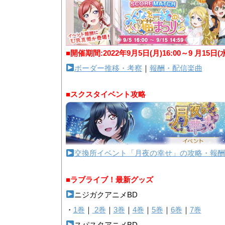
■開催期間:2022年9月5日(月)16:00～9 月15日(
ボーダー推移・考察
｜
報酬・配信楽曲
■スクスタイベント攻略
交換所イベント「月夜の幸せ」の攻略・報酬
■ラブライブ！最新グッズ
ニジガクアニメBD
・
1巻
｜
2巻
｜
3巻
｜
4巻
｜
5巻
｜
6巻
｜
7巻
スパスタアニメBD