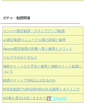
ガチャ・勧誘関連
メンバー限定勧誘・ステップアップ勧誘
μ’s限定勧誘リニューアル後の詳細と確率
Aqours
限定勧誘の対象一覧と確率とメリット
リセマラのやり方など
補助チケットの入手法と確率と補助チケット勧誘に
ついて
勧誘チケットでSR以上は出るのか
特待生勧誘でUR/SSR/SRが出る確率とタイミング
4分教を貴方は信じますか？