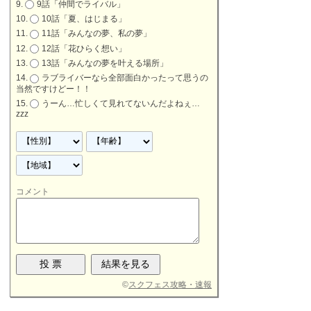
9話「仲間でライバル」
10話「夏、はじまる」
11話「みんなの夢、私の夢」
12話「花ひらく想い」
13話「みんなの夢を叶える場所」
ラブライバーなら全部面白かったって思うの
当然ですけどー！！
うーん…忙しくて見れてないんだよねぇ…
zzz
コメント
©
スクフェス攻略・速報