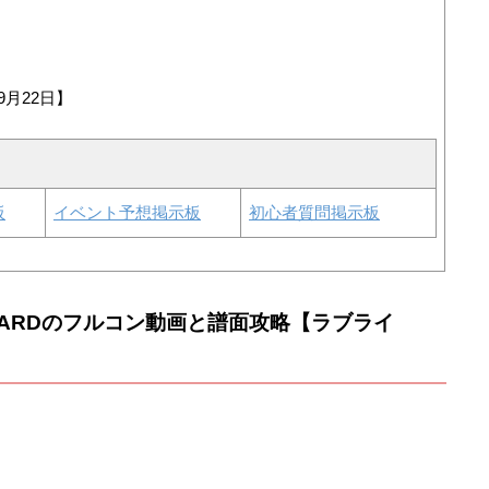
9月22日】
板
イベント予想掲示板
初心者質問掲示板
/HARDのフルコン動画と譜面攻略【ラブライ