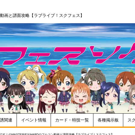
ルコン動画と譜面攻略【ラブライブ！スクフェス】
誘関連
イベント情報
カード・特技一覧
各種掲示板
ス
です！のMASTER/EX/HARDのフルコン動画と譜面攻略【ラブライブ！スクフェス】