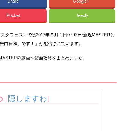
Share
Google+
Pocket
feedly
クフェス）では2017年６月１日0：00〜新規MASTERと
告白日和、です！」が配信されています。
/MASTERの動画や譜面攻略をまとめました。
わ
[
隠しますわ
]