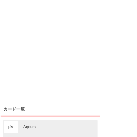
カード一覧
μ's
Aqours