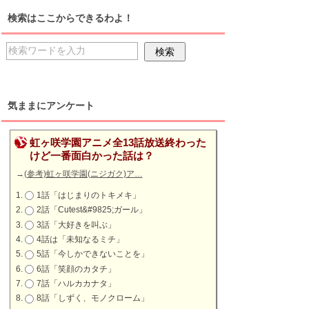
検索はここからできるわよ！
気ままにアンケート
虹ヶ咲学園アニメ全13話放送終わった
けど一番面白かった話は？
→
(参考)虹ヶ咲学園(ニジガク)ア…
1話「はじまりのトキメキ」
2話「Cutest&#9825;ガール」
3話「大好きを叫ぶ」
4話は「未知なるミチ」
5話「今しかできないことを」
6話「笑顔のカタチ」
7話「ハルカカナタ」
8話「しずく、モノクローム」