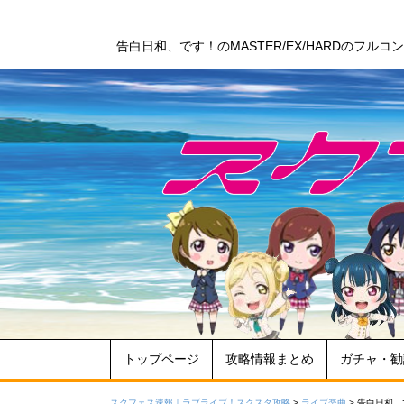
告白日和、です！のMASTER/EX/HARDのフ
トップページ
攻略情報まとめ
ガチャ・勧
スクフェス速報｜ラブライブ！スクスタ攻略
>
ライブ楽曲
>
告白日和、