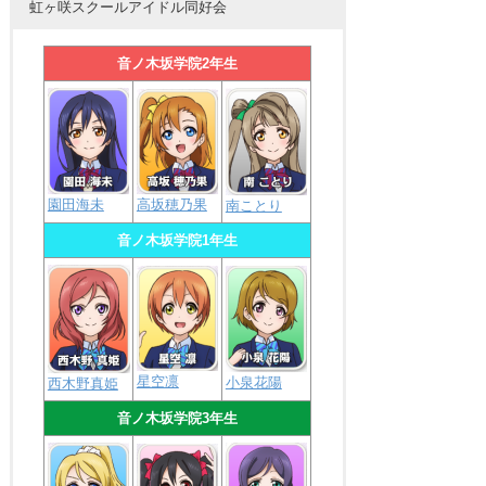
虹ヶ咲スクールアイドル同好会
音ノ木坂学院2年生
園田海未
高坂穂乃果
南ことり
音ノ木坂学院1年生
星空凛
小泉花陽
西木野真姫
音ノ木坂学院3年生