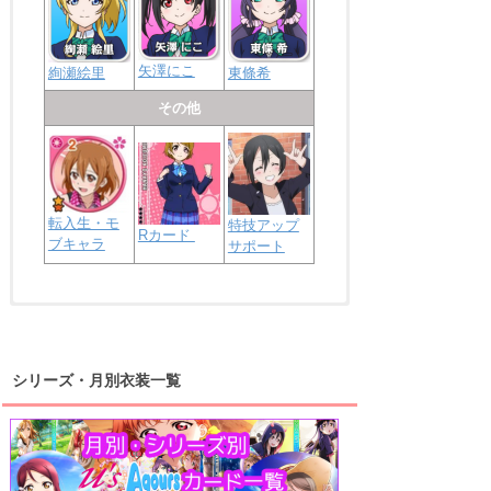
矢澤にこ
絢瀬絵里
東條希
その他
転入生・モ
特技アップ
Rカード
ブキャラ
サポート
浦の星女学院2年生
虹ヶ咲学園2年生
シリーズ・月別衣装一覧
高海千歌
渡辺曜
桜内梨子
上原歩夢
宮下愛
優木せつ菜
浦の星女学院1年生
虹ヶ咲学園1年生