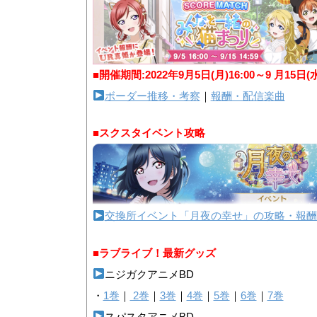
■開催期間:2022年9月5日(月)16:00～9 月15日(
ボーダー推移・考察
｜
報酬・配信楽曲
■スクスタイベント攻略
交換所イベント「月夜の幸せ」の攻略・報酬
■ラブライブ！最新グッズ
ニジガクアニメBD
・
1巻
｜
2巻
｜
3巻
｜
4巻
｜
5巻
｜
6巻
｜
7巻
スパスタアニメBD