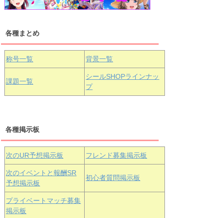
各種まとめ
国木田花丸
津島善子
黒澤ルビィ
桜坂しずく
中須かすみ
称号一覧
背景一覧
天王寺璃奈
浦の星女学院3年生
シールSHOPラインナッ
課題一覧
プ
三船栞子
各種掲示板
小原鞠莉
黒澤ダイヤ
松浦果南
虹ヶ咲学園3年生
次のUR予想掲示板
フレンド募集掲示板
次のイベントと報酬SR
初心者質問掲示板
予想掲示板
エマ・ヴェ
近江彼方
朝香果林
プライベートマッチ募集
ルデ
掲示板