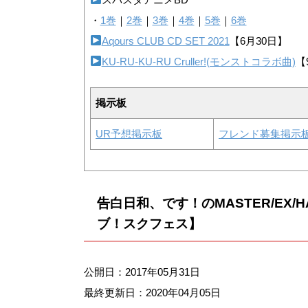
・
1巻
｜
2巻
｜
3巻
｜
4巻
｜
5巻
｜
6巻
Aqours CLUB CD SET 2021
【6月30日】
KU-RU-KU-RU Cruller!(モンストコラボ曲)
【
掲示板
UR予想掲示板
フレンド募集掲示
告白日和、です！のMASTER/EX
ブ！スクフェス】
公開日：2017年05月31日
最終更新日：
2020年04月05日