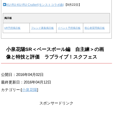
KU-RU-KU-RU Cruller!(モンストコラボ曲)
【9月22日】
掲示板
UR予想掲示板
フレンド募集掲示板
イベント予想掲示板
初心者質問掲示板
小泉花陽SR＜ベースボール編 自主練＞の画
像と特技と評価 ラブライブ！スクフェス
公開日：2016年04月02日
最終更新日：
2016年04月12日
カテゴリー:[
小泉花陽
]
スポンサードリンク