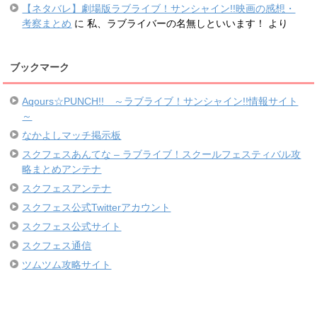
【ネタバレ】劇場版ラブライブ！サンシャイン!!映画の感想・
考察まとめ
に
私、ラブライバーの名無しといいます！
より
ブックマーク
Aqours☆PUNCH!! ～ラブライブ！サンシャイン!!情報サイト
～
なかよしマッチ掲示板
スクフェスあんてな – ラブライブ！スクールフェスティバル攻
略まとめアンテナ
スクフェスアンテナ
スクフェス公式Twitterアカウント
スクフェス公式サイト
スクフェス通信
ツムツム攻略サイト