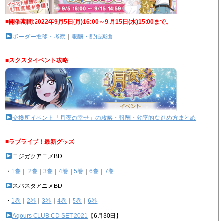
■開催期間:2022年9月5日(月)16:00～9 月15日(水)15:00まで。
ボーダー推移・考察
｜
報酬・配信楽曲
■スクスタイベント攻略
交換所イベント「月夜の幸せ」の攻略・報酬・効率的な進め方まとめ
■ラブライブ！最新グッズ
ニジガクアニメBD
・
1巻
｜
2巻
｜
3巻
｜
4巻
｜
5巻
｜
6巻
｜
7巻
スパスタアニメBD
・
1巻
｜
2巻
｜
3巻
｜
4巻
｜
5巻
｜
6巻
Aqours CLUB CD SET 2021
【6月30日】