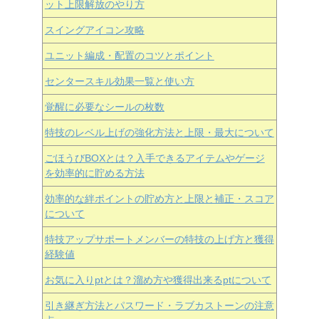
ット上限解放のやり方
スイングアイコン攻略
ユニット編成・配置のコツとポイント
センタースキル効果一覧と使い方
覚醒に必要なシールの枚数
特技のレベル上げの強化方法と上限・最大について
ごほうびBOXとは？入手できるアイテムやゲージ
を効率的に貯める方法
効率的な絆ポイントの貯め方と上限と補正・スコア
について
特技アップサポートメンバーの特技の上げ方と獲得
経験値
お気に入りptとは？溜め方や獲得出来るptについて
引き継ぎ方法とパスワード・ラブカストーンの注意