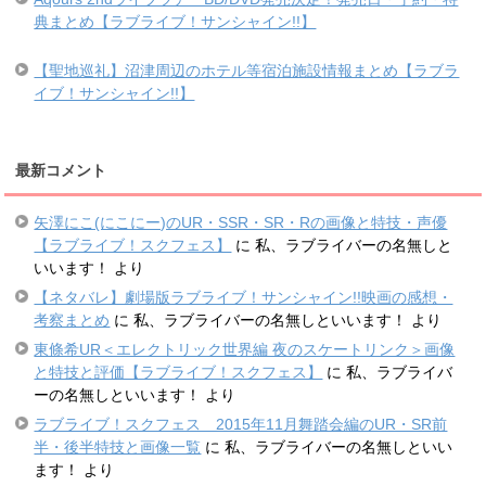
典まとめ【ラブライブ！サンシャイン!!】
【聖地巡礼】沼津周辺のホテル等宿泊施設情報まとめ【ラブラ
イブ！サンシャイン!!】
最新コメント
矢澤にこ(にこにー)のUR・SSR・SR・Rの画像と特技・声優
【ラブライブ！スクフェス】
に
私、ラブライバーの名無しと
いいます！
より
【ネタバレ】劇場版ラブライブ！サンシャイン!!映画の感想・
考察まとめ
に
私、ラブライバーの名無しといいます！
より
東條希UR＜エレクトリック世界編 夜のスケートリンク＞画像
と特技と評価【ラブライブ！スクフェス】
に
私、ラブライバ
ーの名無しといいます！
より
ラブライブ！スクフェス 2015年11月舞踏会編のUR・SR前
半・後半特技と画像一覧
に
私、ラブライバーの名無しといい
ます！
より