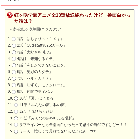
虹ヶ咲学園アニメ全13話放送終わったけど一番面白かっ
た話は？
→
(参考)虹ヶ咲学園(ニジガク)ア…
1話「はじまりのトキメキ」
2話「Cutest&#9825;ガール」
3話「大好きを叫ぶ」
4話は「未知なるミチ」
5話「今しかできないことを」
6話「笑顔のカタチ」
7話「ハルカカナタ」
8話「しずく、モノクローム」
9話「仲間でライバル」
10話「夏、はじまる」
11話「みんなの夢、私の夢」
12話「花ひらく想い」
13話「みんなの夢を叶える場所」
ラブライバーなら全部面白かったって思うの当然ですけどー！！
うーん…忙しくて見れてないんだよねぇ…zzz