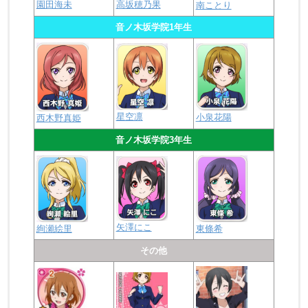
園田海未
高坂穂乃果
南ことり
音ノ木坂学院1年生
星空凛
小泉花陽
西木野真姫
音ノ木坂学院3年生
矢澤にこ
絢瀬絵里
東條希
その他