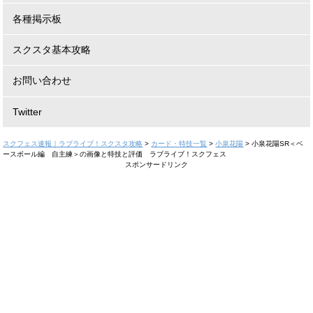
各種掲示板
スクスタ基本攻略
お問い合わせ
Twitter
スクフェス速報｜ラブライブ！スクスタ攻略
>
カード・特技一覧
>
小泉花陽
>
小泉花陽SR＜ベ
ースボール編 自主練＞の画像と特技と評価 ラブライブ！スクフェス
スポンサードリンク