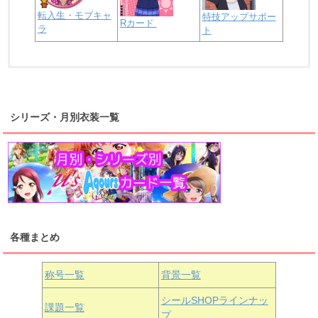
転入生・モブキャ
特技アップサポー
Rカード
ラ
ト
浦の星女学院2年生
虹ヶ咲学園2年生
シリーズ・月別衣装一覧
高海千歌
渡辺曜
桜内梨子
上原歩夢
宮下愛
優木せつ菜
浦の星女学院1年生
虹ヶ咲学園1年生
各種まとめ
国木田花丸
津島善子
黒澤ルビィ
桜坂しずく
中須かすみ
称号一覧
背景一覧
天王寺璃奈
浦の星女学院3年生
シールSHOPラインナッ
課題一覧
プ