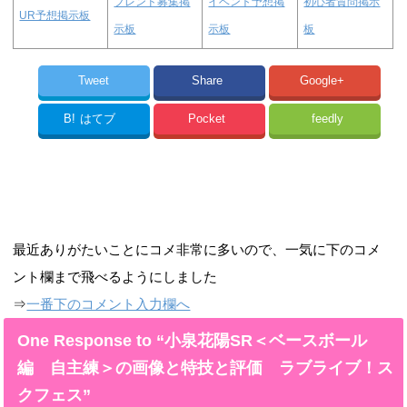
フレンド募集掲
イベント予想掲
初心者質問掲示
UR予想掲示板
示板
示板
板
Tweet
Share
Google+
B!
はてブ
Pocket
feedly
最近ありがたいことにコメ非常に多いので、一気に下のコメ
ント欄まで飛べるようにしました
⇒
一番下のコメント入力欄へ
One Response to “小泉花陽SR＜ベースボール
編 自主練＞の画像と特技と評価 ラブライブ！ス
クフェス”