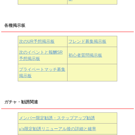
三船栞子
各種掲示板
小原鞠莉
黒澤ダイヤ
松浦果南
虹ヶ咲学園3年生
次のUR予想掲示板
フレンド募集掲示板
次のイベントと報酬SR
初心者質問掲示板
予想掲示板
近江彼方
朝香果林
エマ・ヴェルデ
プライベートマッチ募集
掲示板
ガチャ・勧誘関連
メンバー限定勧誘・ステップアップ勧誘
μ’s限定勧誘リニューアル後の詳細と確率