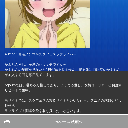
Author：勇者メンマ＠スクフェスラブライバー
かよちん推し。極度のかよキチですｗｗ
かよちんの笑顔を見ないと1日が始まりません。寝る前は1期4話のかよちん
が加入する回を毎日見ています。
Aqoursでは、曜ちゃん推しであり、ようまる推し。友情ヨーソローは何度も
リピート再生中。
当サイトでは、スクフェスの攻略サイトといいながら、アニメの感想なども
載せる
ラブライブ！関連全般を取り扱いたいと思います。
イベントの度にLP漏れを防ぐべく暇さえあればシャンシャンしています
このページの先頭へ
基本的にSR2枚取りを使命として奮闘中