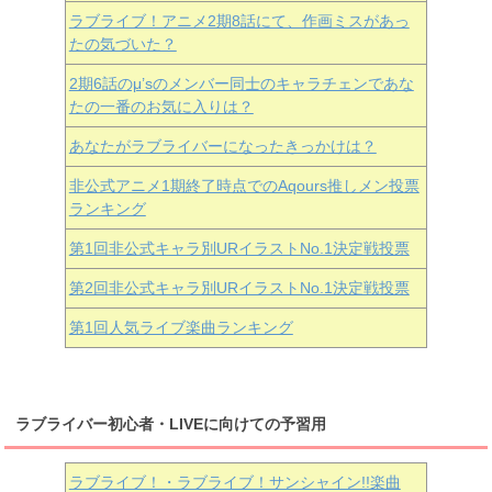
ラブライブ！アニメ2期8話にて、作画ミスがあっ
たの気づいた？
2期6話のμ’sのメンバー同士のキャラチェンであな
たの一番のお気に入りは？
あなたがラブライバーになったきっかけは？
非公式アニメ1期終了時点でのAqours推しメン投票
ランキング
第1回非公式キャラ別URイラストNo.1決定戦投票
第2回非公式キャラ別URイラストNo.1決定戦投票
第1回人気ライブ楽曲ランキング
ラブライバー初心者・LIVEに向けての予習用
ラブライブ！・ラブライブ！サンシャイン!!楽曲