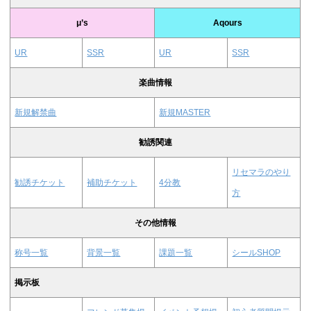
μ’s
Aqours
UR
SSR
UR
SSR
楽曲情報
新規解禁曲
新規MASTER
勧誘関連
リセマラのやり
勧誘チケット
補助チケット
4分教
方
その他情報
称号一覧
背景一覧
課題一覧
シールSHOP
掲示板