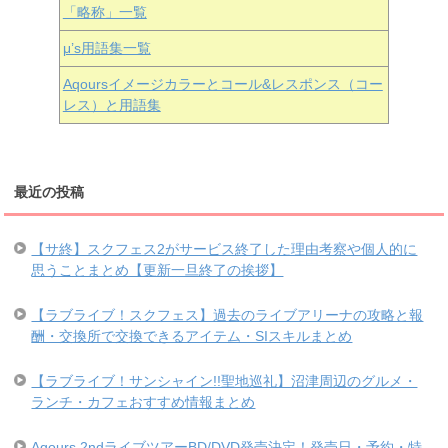
「略称」一覧
μ’s用語集一覧
Aqoursイメージカラーとコール&レスポンス（コー
レス）と用語集
最近の投稿
【サ終】スクフェス2がサービス終了した理由考察や個人的に
思うことまとめ【更新一旦終了の挨拶】
【ラブライブ！スクフェス】過去のライブアリーナの攻略と報
酬・交換所で交換できるアイテム・SIスキルまとめ
【ラブライブ！サンシャイン!!聖地巡礼】沼津周辺のグルメ・
ランチ・カフェおすすめ情報まとめ
Aqours 2ndライブツアーBD/DVD発売決定！発売日・予約・特