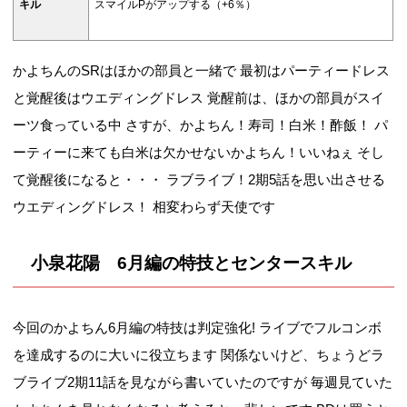
キル
スマイルPがアップする（+6％）
かよちんのSRはほかの部員と一緒で 最初はパーティードレス
と覚醒後はウエディングドレス 覚醒前は、ほかの部員がスイ
ーツ食っている中 さすが、かよちん！寿司！白米！酢飯！ パ
ーティーに来ても白米は欠かせないかよちん！いいねぇ そし
て覚醒後になると・・・ ラブライブ！2期5話を思い出させる
ウエディングドレス！ 相変わらず天使です
小泉花陽 6月編の特技とセンタースキル
今回のかよちん6月編の特技は判定強化! ライブでフルコンボ
を達成するのに大いに役立ちます 関係ないけど、ちょうどラ
ブライブ2期11話を見ながら書いていたのですが 毎週見ていた