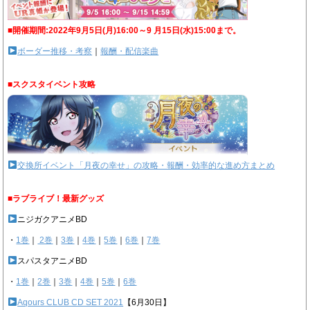
■開催期間:2022年9月5日(月)16:00～9 月15日(水)15:00まで。
ボーダー推移・考察
｜
報酬・配信楽曲
■スクスタイベント攻略
交換所イベント「月夜の幸せ」の攻略・報酬・効率的な進め方まとめ
■ラブライブ！最新グッズ
ニジガクアニメBD
・
1巻
｜
2巻
｜
3巻
｜
4巻
｜
5巻
｜
6巻
｜
7巻
スパスタアニメBD
・
1巻
｜
2巻
｜
3巻
｜
4巻
｜
5巻
｜
6巻
Aqours CLUB CD SET 2021
【6月30日】