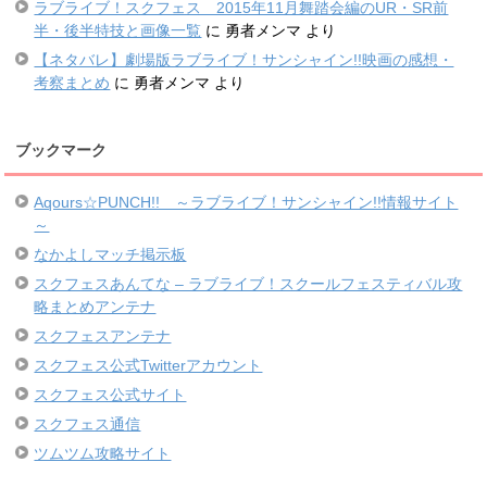
ラブライブ！スクフェス 2015年11月舞踏会編のUR・SR前
半・後半特技と画像一覧
に
勇者メンマ
より
【ネタバレ】劇場版ラブライブ！サンシャイン!!映画の感想・
考察まとめ
に
勇者メンマ
より
ブックマーク
Aqours☆PUNCH!! ～ラブライブ！サンシャイン!!情報サイト
～
なかよしマッチ掲示板
スクフェスあんてな – ラブライブ！スクールフェスティバル攻
略まとめアンテナ
スクフェスアンテナ
スクフェス公式Twitterアカウント
スクフェス公式サイト
スクフェス通信
ツムツム攻略サイト