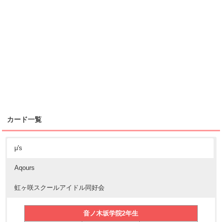
カード一覧
μ's
Aqours
虹ヶ咲スクールアイドル同好会
音ノ木坂学院2年生