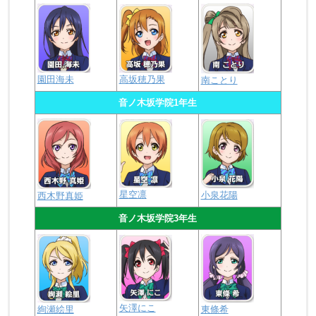
園田海未
高坂穂乃果
南ことり
音ノ木坂学院1年生
星空凛
小泉花陽
西木野真姫
音ノ木坂学院3年生
矢澤にこ
絢瀬絵里
東條希