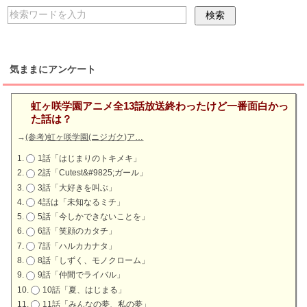
気ままにアンケート
虹ヶ咲学園アニメ全13話放送終わったけど一番面白かっ
た話は？
→
(参考)虹ヶ咲学園(ニジガク)ア…
1話「はじまりのトキメキ」
2話「Cutest&#9825;ガール」
3話「大好きを叫ぶ」
4話は「未知なるミチ」
5話「今しかできないことを」
6話「笑顔のカタチ」
7話「ハルカカナタ」
8話「しずく、モノクローム」
9話「仲間でライバル」
10話「夏、はじまる」
11話「みんなの夢、私の夢」