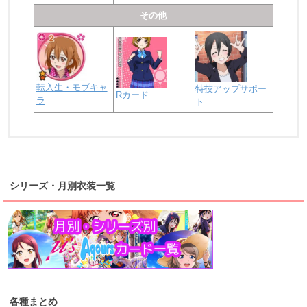
その他
転入生・モブキャ
特技アップサポー
Rカード
ラ
ト
浦の星女学院2年生
虹ヶ咲学園2年生
シリーズ・月別衣装一覧
高海千歌
渡辺曜
桜内梨子
上原歩夢
宮下愛
優木せつ菜
浦の星女学院1年生
虹ヶ咲学園1年生
各種まとめ