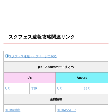
スクフェス速報攻略関連リンク
スクフェス速報トップページに戻る
μ’s・Aqoursカードまとめ
μ’s
Aqours
UR
SSR
UR
SSR
楽曲情報
新規解禁曲
新規MASTER