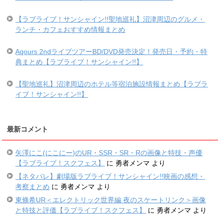
【ラブライブ！サンシャイン!!聖地巡礼】沼津周辺のグルメ・
ランチ・カフェおすすめ情報まとめ
Aqours 2ndライブツアーBD/DVD発売決定！発売日・予約・特
典まとめ【ラブライブ！サンシャイン!!】
【聖地巡礼】沼津周辺のホテル等宿泊施設情報まとめ【ラブラ
イブ！サンシャイン!!】
最新コメント
矢澤にこ(にこにー)のUR・SSR・SR・Rの画像と特技・声優
【ラブライブ！スクフェス】
に
勇者メンマ
より
【ネタバレ】劇場版ラブライブ！サンシャイン!!映画の感想・
考察まとめ
に
勇者メンマ
より
東條希UR＜エレクトリック世界編 夜のスケートリンク＞画像
と特技と評価【ラブライブ！スクフェス】
に
勇者メンマ
より