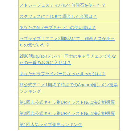
メドレーフェスティバルで何個石を使った？
スクフェスにこれまで課金した金額は？
あなたのN（モブキャラ）の使い道は？
ラブライブ！アニメ2期8話にて、作画ミスがあっ
たの気づいた？
2期6話のμ’sのメンバー同士のキャラチェンであな
たの一番のお気に入りは？
あなたがラブライバーになったきっかけは？
非公式アニメ1期終了時点でのAqours推しメン投票
ランキング
第1回非公式キャラ別URイラストNo.1決定戦投票
第2回非公式キャラ別URイラストNo.1決定戦投票
第1回人気ライブ楽曲ランキング