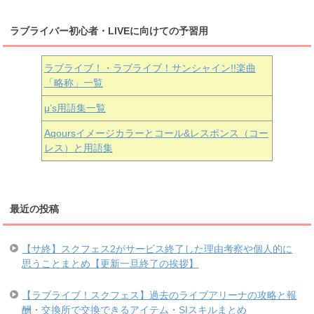
ラブライバー初心者・LIVEに向けての予習用
ラブライブ！・ラブライブ！サンシャイン!!楽曲
「略称」一覧
μ’s用語集一覧
Aqoursイメージカラーとコール&レスポンス（コー
レス）と用語集
最近の投稿
【サ終】スクフェス2がサービス終了した理由考察や個人的に
思うことまとめ【更新一旦終了の挨拶】
【ラブライブ！スクフェス】過去のライブアリーナの攻略と報
酬・交換所で交換できるアイテム・SIスキルまとめ