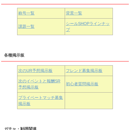
国木田花丸
津島善子
黒澤ルビィ
桜坂しずく
中須かすみ
称号一覧
背景一覧
天王寺璃奈
浦の星女学院3年生
シールSHOPラインナッ
課題一覧
プ
三船栞子
各種掲示板
小原鞠莉
黒澤ダイヤ
松浦果南
虹ヶ咲学園3年生
次のUR予想掲示板
フレンド募集掲示板
次のイベントと報酬SR
初心者質問掲示板
予想掲示板
近江彼方
朝香果林
エマ・ヴェルデ
プライベートマッチ募集
掲示板
ガチャ・勧誘関連