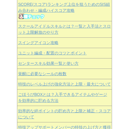
SCORE(スコア)ランキング上位を狙うためのSIS組
み合わせ・編成ハイスコア攻略
スクールアイドルスキルとは？一覧と入手法とスロ
ット上限解放のやり方
スイングアイコン攻略
ユニット編成・配置のコツとポイント
センタースキル効果一覧と使い方
覚醒に必要なシールの枚数
特技のレベル上げの強化方法と上限・最大について
ごほうびBOXとは？入手できるアイテムやゲージ
を効率的に貯める方法
効率的な絆ポイントの貯め方と上限と補正・スコア
について
特技アップサポートメンバーの特技の上げ方と獲得