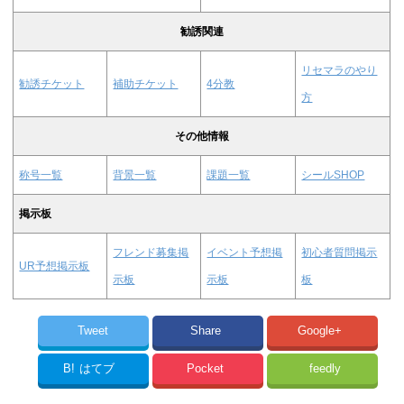
勧誘関連
リセマラのやり
勧誘チケット
補助チケット
4分教
方
その他情報
称号一覧
背景一覧
課題一覧
シールSHOP
掲示板
フレンド募集掲
イベント予想掲
初心者質問掲示
UR予想掲示板
示板
示板
板
Tweet
Share
Google+
B!
はてブ
Pocket
feedly