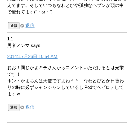
えてます。そしていつもなわとびや孤独なヘブンが頭の中
で流れてます(´・ω・`)
返信
通報
1.1
勇者メンマ
says:
2014年7月26日 10:54 AM
おお！同じかよキチさんからコメントいただけるとは光栄
です！
ホントかよちんは天使ですよね＾＾ なわとびとか日替わ
りの時に必ずシャンシャンしているしiPodでヘビロテして
ますｗ
返信
通報