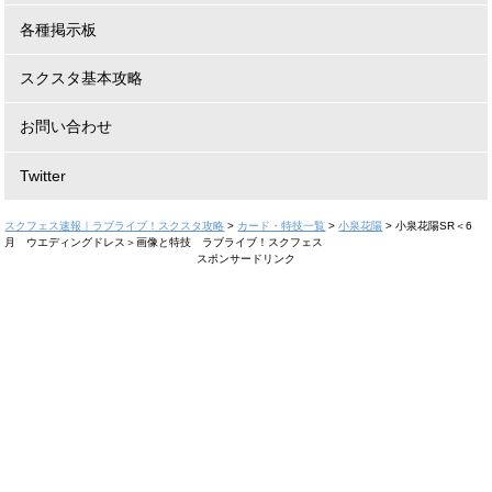
各種掲示板
スクスタ基本攻略
お問い合わせ
Twitter
スクフェス速報｜ラブライブ！スクスタ攻略
>
カード・特技一覧
>
小泉花陽
>
小泉花陽SR＜6
月 ウエディングドレス＞画像と特技 ラブライブ！スクフェス
スポンサードリンク