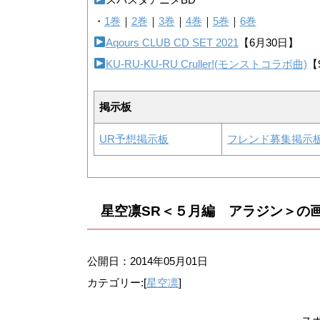
・
1巻
｜
2巻
｜
3巻
｜
4巻
｜
5巻
｜
6巻
Aqours CLUB CD SET 2021
【6月30日】
KU-RU-KU-RU Cruller!(モンストコラボ曲)
【
掲示板
UR予想掲示板
フレンド募集掲示
星空凛SR＜５月編 アラジン＞の
公開日：
2014年05月01日
カテゴリー:[
星空凛
]