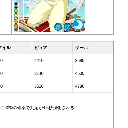
マイル
ピュア
クール
10
2410
3680
40
3140
4500
20
3520
4780
に40%の確率で判定が4.5秒強化される