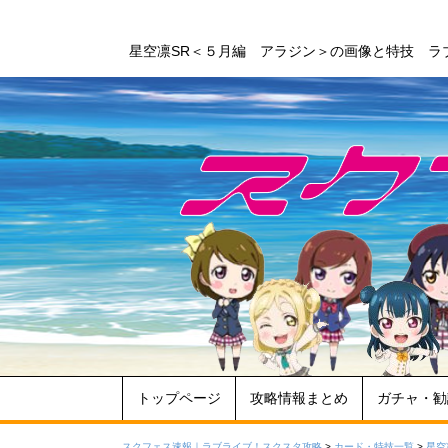
星空凛SR＜５月編 アラジン＞の画像と特技 ラ
トップページ
攻略情報まとめ
ガチャ・勧
スクフェス速報｜ラブライブ！スクスタ攻略
>
カード・特技一覧
>
星空