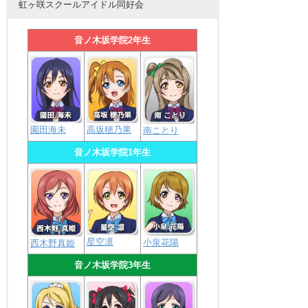
虹ヶ咲スクールアイドル同好会
音ノ木坂学院2年生
園田海未
高坂穂乃果
南ことり
音ノ木坂学院1年生
星空凛
小泉花陽
西木野真姫
音ノ木坂学院3年生