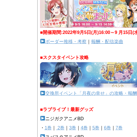
■開催期間:2022年9月5日(月)16:00～9 月15日(
ボーダー推移・考察
｜
報酬・配信楽曲
■スクスタイベント攻略
交換所イベント「月夜の幸せ」の攻略・報酬
■ラブライブ！最新グッズ
ニジガクアニメBD
・
1巻
｜
2巻
｜
3巻
｜
4巻
｜
5巻
｜
6巻
｜
7巻
スパスタアニメBD