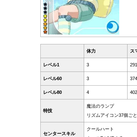
体力
ス
レベル1
3
29
レベル60
3
37
レベル80
4
40
魔法のランプ
特技
リズムアイコン37個ごと
クールハート
センタースキル