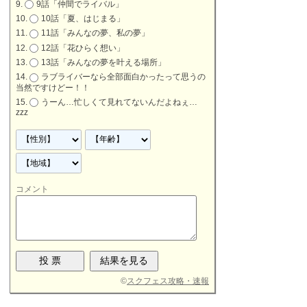
9話「仲間でライバル」
10話「夏、はじまる」
11話「みんなの夢、私の夢」
12話「花ひらく想い」
13話「みんなの夢を叶える場所」
ラブライバーなら全部面白かったって思うの
当然ですけどー！！
うーん…忙しくて見れてないんだよねぇ…
zzz
コメント
©
スクフェス攻略・速報