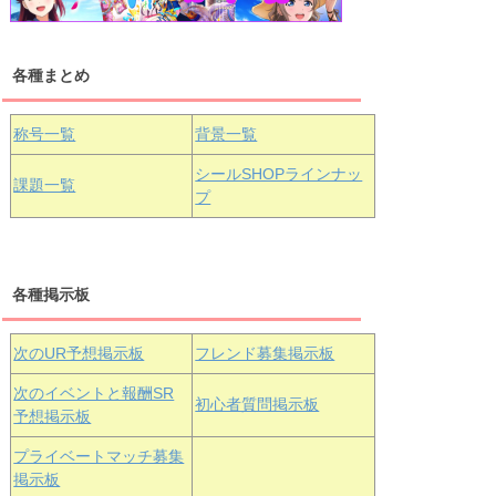
各種まとめ
国木田花丸
津島善子
黒澤ルビィ
桜坂しずく
中須かすみ
称号一覧
背景一覧
天王寺璃奈
浦の星女学院3年生
シールSHOPラインナッ
課題一覧
プ
三船栞子
各種掲示板
小原鞠莉
黒澤ダイヤ
松浦果南
虹ヶ咲学園3年生
次のUR予想掲示板
フレンド募集掲示板
次のイベントと報酬SR
初心者質問掲示板
予想掲示板
エマ・ヴェ
近江彼方
朝香果林
プライベートマッチ募集
ルデ
掲示板