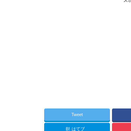
ス
Tweet
B!
はてブ