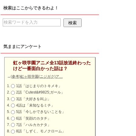
検索はここからできるわよ！
気ままにアンケート
虹ヶ咲学園アニメ全13話放送終わった
けど一番面白かった話は？
→
(参考)虹ヶ咲学園(ニジガク)ア…
1話「はじまりのトキメキ」
2話「Cutest&#9825;ガール」
3話「大好きを叫ぶ」
4話は「未知なるミチ」
5話「今しかできないことを」
6話「笑顔のカタチ」
7話「ハルカカナタ」
8話「しずく、モノクローム」