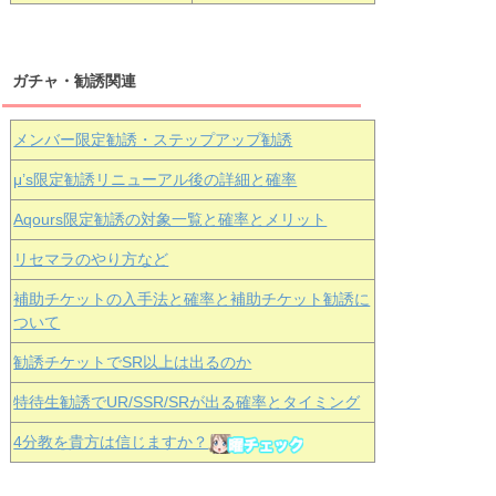
ガチャ・勧誘関連
メンバー限定勧誘・ステップアップ勧誘
μ’s限定勧誘リニューアル後の詳細と確率
Aqours
限定勧誘の対象一覧と確率とメリット
リセマラのやり方など
補助チケットの入手法と確率と補助チケット勧誘に
ついて
勧誘チケットでSR以上は出るのか
特待生勧誘でUR/SSR/SRが出る確率とタイミング
4分教を貴方は信じますか？