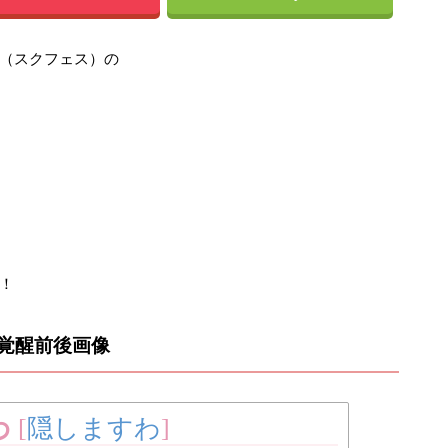
（スクフェス）の
！
覚醒前後画像
わ
[
隠しますわ
]