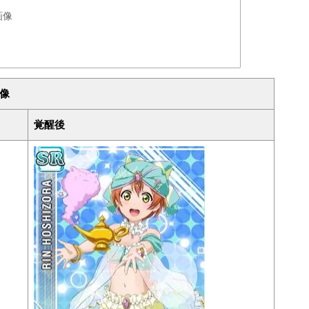
画像
像
覚醒後