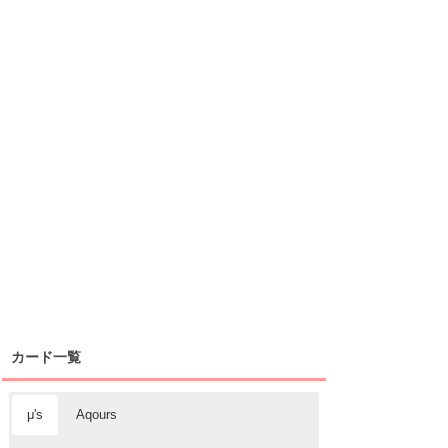
カード一覧
μ's
Aqours