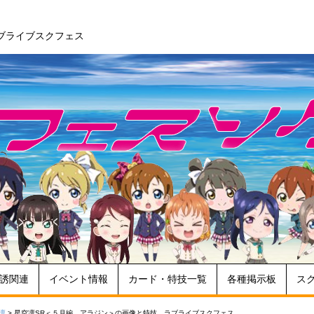
ブライブスクフェス
誘関連
イベント情報
カード・特技一覧
各種掲示板
ス
凛
>
星空凛SR＜５月編 アラジン＞の画像と特技 ラブライブスクフェス