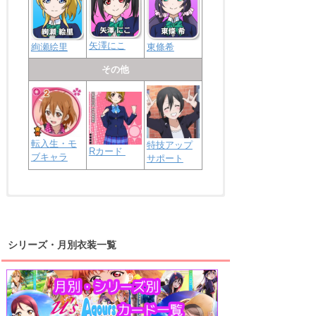
矢澤にこ
絢瀬絵里
東條希
その他
転入生・モ
特技アップ
Rカード
ブキャラ
サポート
浦の星女学院2年生
虹ヶ咲学園2年生
シリーズ・月別衣装一覧
高海千歌
渡辺曜
桜内梨子
上原歩夢
宮下愛
優木せつ菜
浦の星女学院1年生
虹ヶ咲学園1年生