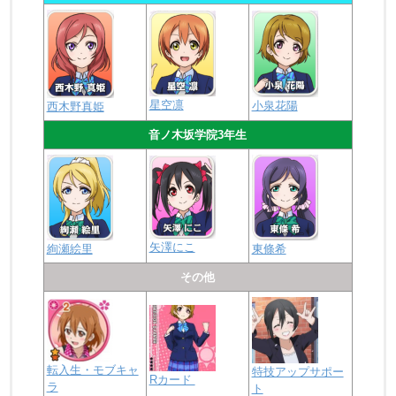
星空凛
小泉花陽
西木野真姫
音ノ木坂学院3年生
矢澤にこ
絢瀬絵里
東條希
その他
転入生・モブキャ
特技アップサポー
Rカード
ラ
ト