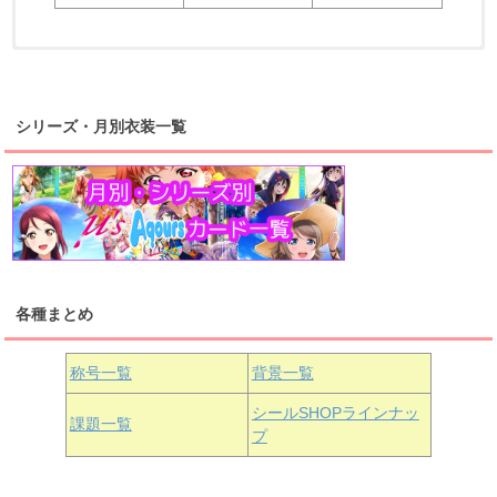
浦の星女学院2年生
虹ヶ咲学園2年生
シリーズ・月別衣装一覧
高海千歌
渡辺曜
桜内梨子
上原歩夢
宮下愛
優木せつ菜
浦の星女学院1年生
虹ヶ咲学園1年生
各種まとめ
国木田花丸
津島善子
黒澤ルビィ
桜坂しずく
中須かすみ
称号一覧
背景一覧
天王寺璃奈
浦の星女学院3年生
シールSHOPラインナッ
課題一覧
プ