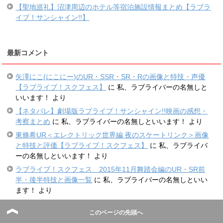
【聖地巡礼】沼津周辺のホテル等宿泊施設情報まとめ【ラブラ
イブ！サンシャイン!!】
最新コメント
矢澤にこ(にこにー)のUR・SSR・SR・Rの画像と特技・声優
【ラブライブ！スクフェス】
に
私、ラブライバーの名無しと
いいます！
より
【ネタバレ】劇場版ラブライブ！サンシャイン!!映画の感想・
考察まとめ
に
私、ラブライバーの名無しといいます！
より
東條希UR＜エレクトリック世界編 夜のスケートリンク＞画像
と特技と評価【ラブライブ！スクフェス】
に
私、ラブライバ
ーの名無しといいます！
より
ラブライブ！スクフェス 2015年11月舞踏会編のUR・SR前
半・後半特技と画像一覧
に
私、ラブライバーの名無しといい
ます！
より
【ネタバレ】劇場版ラブライブ！サンシャイン!!映画の感想・
このページの先頭へ
考察まとめ
に
私、ラブライバーの名無しといいます！
より