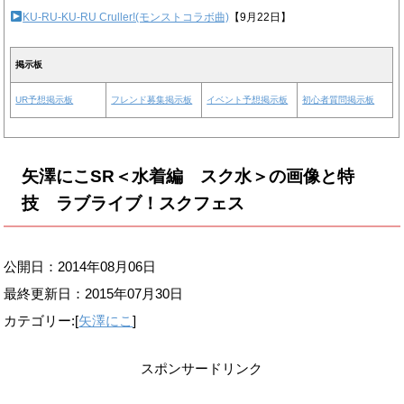
KU-RU-KU-RU Cruller!(モンストコラボ曲)
【9月22日】
掲示板
UR予想掲示板
フレンド募集掲示板
イベント予想掲示板
初心者質問掲示板
矢澤にこSR＜水着編 スク水＞の画像と特
技 ラブライブ！スクフェス
公開日：2014年08月06日
最終更新日：
2015年07月30日
カテゴリー:[
矢澤にこ
]
スポンサードリンク