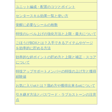
ユニット編成・配置のコツとポイント
センタースキル効果一覧と使い方
覚醒に必要なシールの枚数
特技のレベル上げの強化方法と上限・最大について
ごほうびBOXとは？入手できるアイテムやゲージ
を効率的に貯める方法
効率的な絆ポイントの貯め方と上限と補正・スコア
について
特技アップサポートメンバーの特技の上げ方と獲得
経験値
お気に入りptとは？溜め方や獲得出来るptについて
引き継ぎ方法とパスワード・ラブカストーンの注意
点