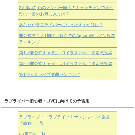
2期6話のμ’sのメンバー同士のキャラチェンであな
たの一番のお気に入りは？
あなたがラブライバーになったきっかけは？
非公式アニメ1期終了時点でのAqours推しメン投票
ランキング
第1回非公式キャラ別URイラストNo.1決定戦投票
第2回非公式キャラ別URイラストNo.1決定戦投票
第1回人気ライブ楽曲ランキング
ラブライバー初心者・LIVEに向けての予習用
ラブライブ！・ラブライブ！サンシャイン!!楽曲
「略称」一覧
μ’s用語集一覧