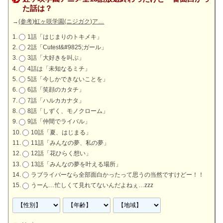
た話は？
→
(参考)虹ヶ咲学園(ニジガク)ア…
1話「はじまりのトキメキ」
2話「Cutest&#9825;ガール」
3話「大好きを叫ぶ」
4話は「未知なるミチ」
5話「今しかできないことを」
6話「笑顔のカタチ」
7話「ハルカカナタ」
8話「しずく、モノクローム」
9話「仲間でライバル」
10話「夏、はじまる」
11話「みんなの夢、私の夢」
12話「花ひらく想い」
13話「みんなの夢を叶える場所」
ラブライバーなら全部面白かったって思うの当然ですけどー！！
うーん…忙しくて見れてないんだよねぇ…zzz