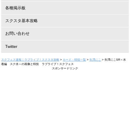
各種掲示板
スクスタ基本攻略
お問い合わせ
Twitter
スクフェス速報｜ラブライブ！スクスタ攻略
>
カード・特技一覧
>
矢澤にこ
>
矢澤にこSR＜水
着編 スク水＞の画像と特技 ラブライブ！スクフェス
スポンサードリンク