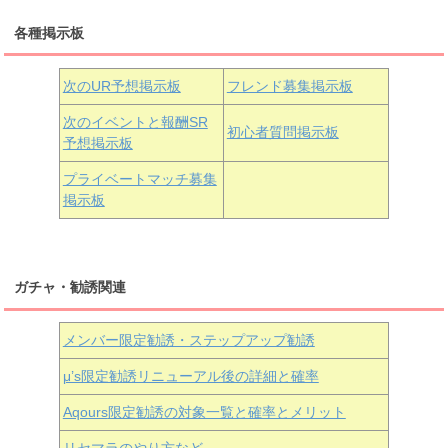
三船栞子
各種掲示板
小原鞠莉
黒澤ダイヤ
松浦果南
虹ヶ咲学園3年生
次のUR予想掲示板
フレンド募集掲示板
次のイベントと報酬SR
初心者質問掲示板
予想掲示板
近江彼方
朝香果林
エマ・ヴェルデ
プライベートマッチ募集
掲示板
ガチャ・勧誘関連
メンバー限定勧誘・ステップアップ勧誘
μ’s限定勧誘リニューアル後の詳細と確率
Aqours
限定勧誘の対象一覧と確率とメリット