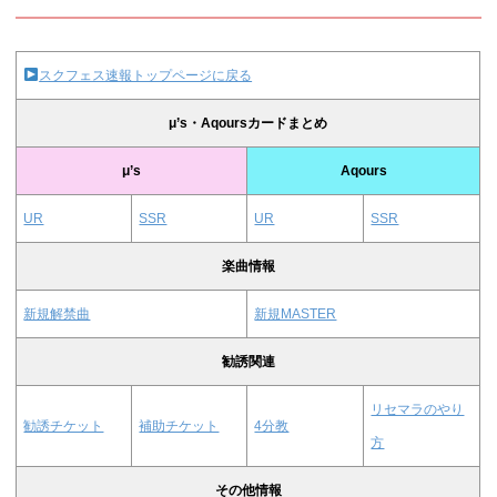
スクフェス速報トップページに戻る
μ’s・Aqoursカードまとめ
μ’s
Aqours
UR
SSR
UR
SSR
楽曲情報
新規解禁曲
新規MASTER
勧誘関連
リセマラのやり
勧誘チケット
補助チケット
4分教
方
その他情報