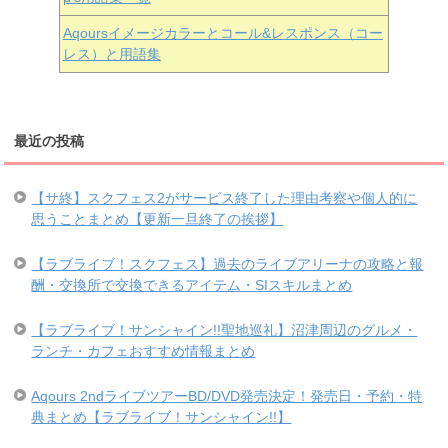
Aqoursイメージカラーとコール&レスポンス（コー
レス）と用語集
最近の投稿
【サ終】スクフェス2がサービス終了した理由考察や個人的に
思うことまとめ【更新一旦終了の挨拶】
【ラブライブ！スクフェス】過去のライブアリーナの攻略と報
酬・交換所で交換できるアイテム・SIスキルまとめ
【ラブライブ！サンシャイン!!聖地巡礼】沼津周辺のグルメ・
ランチ・カフェおすすめ情報まとめ
Aqours 2ndライブツアーBD/DVD発売決定！発売日・予約・特
典まとめ【ラブライブ！サンシャイン!!】