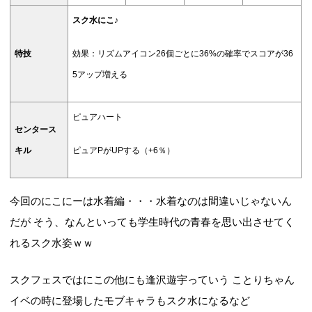
スク水にこ♪
特技
効果：リズムアイコン26個ごとに36%の確率でスコアが36
5アップ増える
ピュアハート
センタース
キル
ピュアPがUPする（+6％）
今回のにこにーは水着編・・・水着なのは間違いじゃないん
だが そう、なんといっても学生時代の青春を思い出させてく
れるスク水姿ｗｗ
スクフェスではにこの他にも逢沢遊宇っていう ことりちゃん
イベの時に登場したモブキャラもスク水になるなど