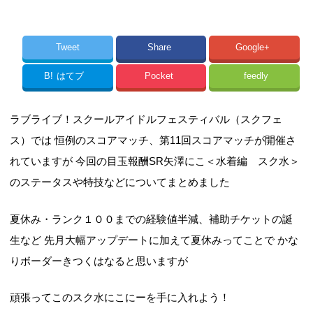
Tweet
Share
Google+
B!
はてブ
Pocket
feedly
ラブライブ！スクールアイドルフェスティバル（スクフェ
ス）では 恒例のスコアマッチ、第11回スコアマッチが開催さ
れていますが 今回の目玉報酬SR矢澤にこ＜水着編 スク水＞
のステータスや特技などについてまとめました
夏休み・ランク１００までの経験値半減、補助チケットの誕
生など 先月大幅アップデートに加えて夏休みってことで かな
りボーダーきつくはなると思いますが
頑張ってこのスク水にこにーを手に入れよう！