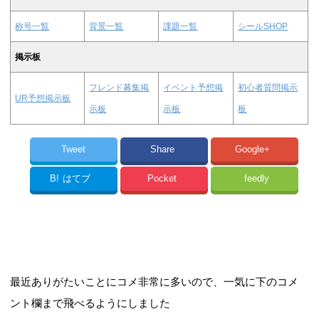
称号一覧
背景一覧
課題一覧
シールSHOP
掲示板
フレンド募集掲
イベント予想掲
初心者質問掲示
UR予想掲示板
示板
示板
板
Tweet
Share
Google+
B!
はてブ
Pocket
feedly
最近ありがたいことにコメ非常に多いので、一気に下のコメ
ント欄まで飛べるようにしました