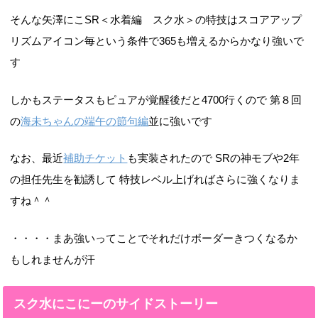
そんな矢澤にこSR＜水着編 スク水＞の特技はスコアアップ
リズムアイコン毎という条件で365も増えるからかなり強いで
す
しかもステータスもピュアが覚醒後だと4700行くので 第８回
の
海未ちゃんの端午の節句編
並に強いです
なお、最近
補助チケット
も実装されたので SRの神モブや2年
の担任先生を勧誘して 特技レベル上げればさらに強くなりま
すね＾＾
・・・・まあ強いってことでそれだけボーダーきつくなるか
もしれませんが汗
スク水にこにーのサイドストーリー