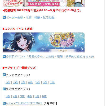
■開催期間:2022年9月5日(月)16:00～9 月15日(水)15:00まで。
ボーダー推移・考察
｜
報酬・配信楽曲
■スクスタイベント攻略
交換所イベント「月夜の幸せ」の攻略・報酬・効率的な進め方まとめ
■ラブライブ！最新グッズ
ニジガクアニメBD
・
1巻
｜
2巻
｜
3巻
｜
4巻
｜
5巻
｜
6巻
｜
7巻
スパスタアニメBD
・
1巻
｜
2巻
｜
3巻
｜
4巻
｜
5巻
｜
6巻
Aqours CLUB CD SET 2021
【6月30日】