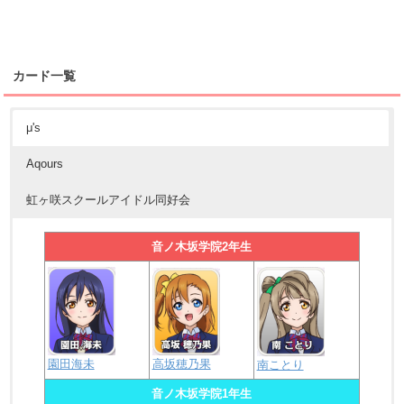
カード一覧
μ's
Aqours
虹ヶ咲スクールアイドル同好会
音ノ木坂学院2年生
園田海未
高坂穂乃果
南ことり
音ノ木坂学院1年生