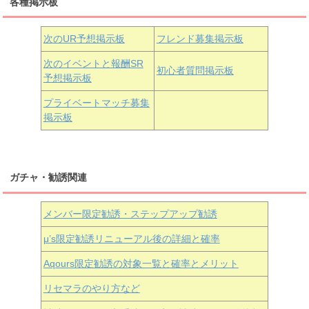
各種掲示板
小原鞠莉
黒澤ダイヤ
松浦果南
虹ヶ咲学園3年生
次のUR予想掲示板
フレンド募集掲示板
次のイベントと報酬SR
初心者質問掲示板
予想掲示板
近江彼方
朝香果林
エマ・ヴェルデ
プライベートマッチ募集
掲示板
ガチャ・勧誘関連
メンバー限定勧誘・ステップアップ勧誘
μ’s限定勧誘リニューアル後の詳細と確率
Aqours
限定勧誘の対象一覧と確率とメリット
リセマラのやり方など