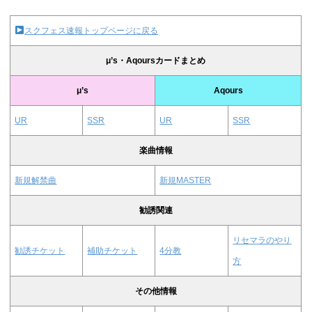
スクフェス速報トップページに戻る
μ’s・Aqoursカードまとめ
μ’s
Aqours
UR
SSR
UR
SSR
楽曲情報
新規解禁曲
新規MASTER
勧誘関連
リセマラのやり
勧誘チケット
補助チケット
4分教
方
その他情報