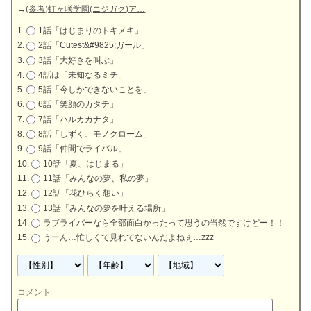
→
(参考)虹ヶ咲学園(ニジガク)ア…
1話「はじまりのトキメキ」
2話「Cutest&#9825;ガール」
3話「大好きを叫ぶ」
4話は「未知なるミチ」
5話「今しかできないことを」
6話「笑顔のカタチ」
7話「ハルカカナタ」
8話「しずく、モノクローム」
9話「仲間でライバル」
10話「夏、はじまる」
11話「みんなの夢、私の夢」
12話「花ひらく想い」
13話「みんなの夢を叶える場所」
ラブライバーなら全部面白かったって思うの当然ですけどー！！
うーん…忙しくて見れてないんだよねぇ…zzz
コメント