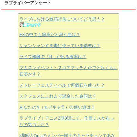
ラブライバーアンケート
ライブにおける迷惑行為についてどう思う？
EXの中でも簡単だと思う曲は？
シャンシャンする際に使っている端末は？
ライブ報酬で「R」が出る確率は？
マカロンイベント・スコアマッチとかでどれくらい
石溶かす？
メドレーフェスティバルで何個石を使った？
スクフェスにこれまで課金した金額は？
あなたのN（モブキャラ）の使い道は？
ラブライブ！アニメ2期8話にて、作画ミスがあっ
たの気づいた？
2期6話のμ’sのメンバー同士のキャラチェンであな