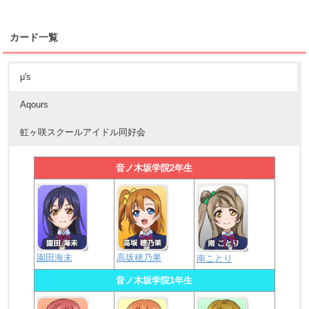
カード一覧
μ's
Aqours
虹ヶ咲スクールアイドル同好会
音ノ木坂学院2年生
園田海未
高坂穂乃果
南ことり
音ノ木坂学院1年生