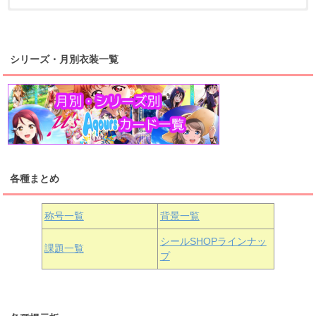
浦の星女学院2年生
虹ヶ咲学園2年生
シリーズ・月別衣装一覧
高海千歌
渡辺曜
桜内梨子
上原歩夢
宮下愛
優木せつ菜
浦の星女学院1年生
虹ヶ咲学園1年生
各種まとめ
国木田花丸
津島善子
黒澤ルビィ
桜坂しずく
中須かすみ
称号一覧
背景一覧
天王寺璃奈
浦の星女学院3年生
シールSHOPラインナッ
課題一覧
プ
三船栞子