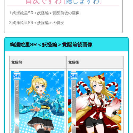
目次ですわ
[
隠しますわ
]
1
絢瀬絵里SR＜妖怪編＞覚醒前後の画像
2
絢瀬絵里SR＜妖怪編＞の特技
絢瀬絵里SR＜妖怪編＞覚醒前後画像
覚醒前
覚醒後