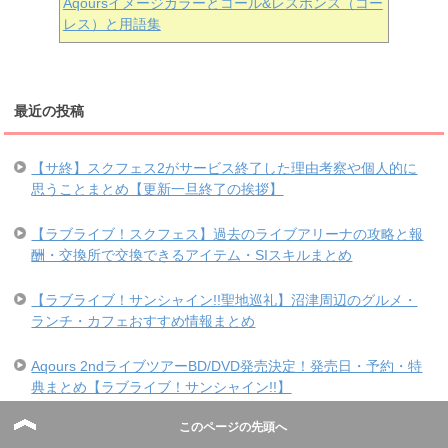
Aqoursイメージカラーとコール&レスポンス（コー
レス）と用語集
最近の投稿
【サ終】スクフェス2がサービス終了した理由考察や個人的に
思うことまとめ【更新一旦終了の挨拶】
【ラブライブ！スクフェス】過去のライブアリーナの攻略と報
酬・交換所で交換できるアイテム・SIスキルまとめ
【ラブライブ！サンシャイン!!聖地巡礼】沼津周辺のグルメ・
ランチ・カフェおすすめ情報まとめ
Aqours 2ndライブツアーBD/DVD発売決定！発売日・予約・特
典まとめ【ラブライブ！サンシャイン!!】
このページの先頭へ
【聖地巡礼】沼津周辺のホテル等宿泊施設情報まとめ【ラブラ