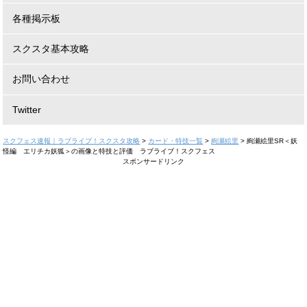
各種掲示板
スクスタ基本攻略
お問い合わせ
Twitter
スクフェス速報｜ラブライブ！スクスタ攻略
>
カード・特技一覧
>
絢瀬絵里
>
絢瀬絵里SR＜妖
怪編 エリチカ妖狐＞の画像と特技と評価 ラブライブ！スクフェス
スポンサードリンク