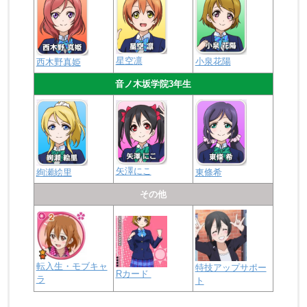
星空凛
小泉花陽
西木野真姫
音ノ木坂学院3年生
矢澤にこ
絢瀬絵里
東條希
その他
転入生・モブキャ
特技アップサポー
Rカード
ラ
ト