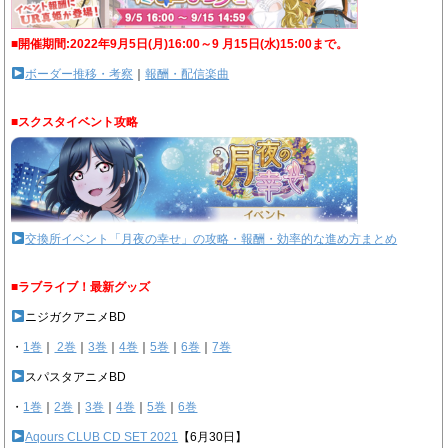
■開催期間:2022年9月5日(月)16:00～9 月15日(水)15:00まで。
ボーダー推移・考察
｜
報酬・配信楽曲
■スクスタイベント攻略
交換所イベント「月夜の幸せ」の攻略・報酬・効率的な進め方まとめ
■ラブライブ！最新グッズ
ニジガクアニメBD
・
1巻
｜
2巻
｜
3巻
｜
4巻
｜
5巻
｜
6巻
｜
7巻
スパスタアニメBD
・
1巻
｜
2巻
｜
3巻
｜
4巻
｜
5巻
｜
6巻
Aqours CLUB CD SET 2021
【6月30日】