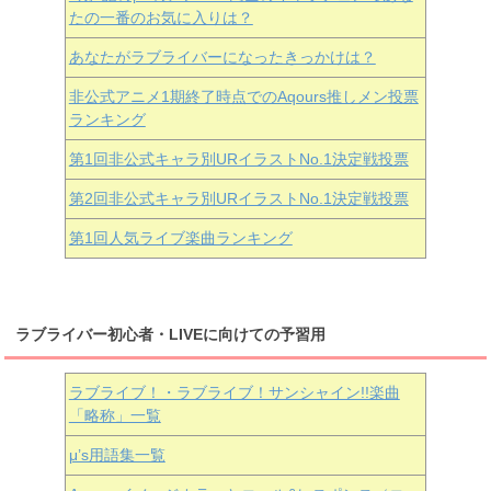
たの一番のお気に入りは？
あなたがラブライバーになったきっかけは？
非公式アニメ1期終了時点でのAqours推しメン投票
ランキング
第1回非公式キャラ別URイラストNo.1決定戦投票
第2回非公式キャラ別URイラストNo.1決定戦投票
第1回人気ライブ楽曲ランキング
ラブライバー初心者・LIVEに向けての予習用
ラブライブ！・ラブライブ！サンシャイン!!楽曲
「略称」一覧
μ’s用語集一覧