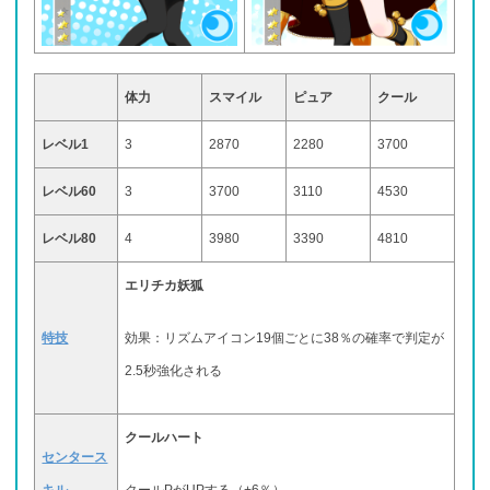
体力
スマイル
ピュア
クール
レベル1
3
2870
2280
3700
レベル60
3
3700
3110
4530
レベル80
4
3980
3390
4810
エリチカ妖狐
特技
効果：リズムアイコン19個ごとに38％の確率で判定が
2.5秒強化される
クールハート
センタース