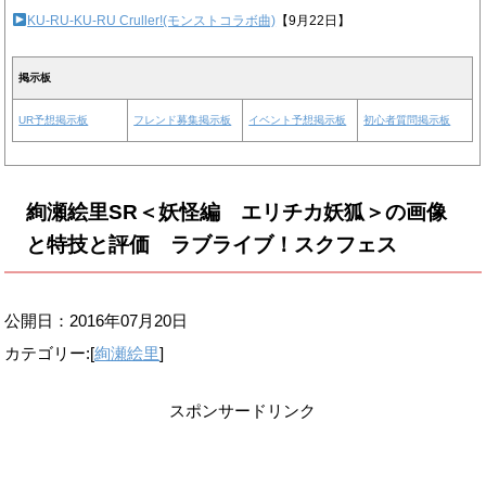
KU-RU-KU-RU Cruller!(モンストコラボ曲)
【9月22日】
掲示板
UR予想掲示板
フレンド募集掲示板
イベント予想掲示板
初心者質問掲示板
絢瀬絵里SR＜妖怪編 エリチカ妖狐＞の画像
と特技と評価 ラブライブ！スクフェス
公開日：
2016年07月20日
カテゴリー:[
絢瀬絵里
]
スポンサードリンク