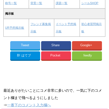
称号一覧
背景一覧
課題一覧
シールSHOP
掲示板
フレンド募集掲
イベント予想掲
初心者質問掲示
UR予想掲示板
示板
示板
板
Tweet
Share
Google+
B!
はてブ
Pocket
feedly
最近ありがたいことにコメ非常に多いので、一気に下のコメ
ント欄まで飛べるようにしました
⇒
一番下のコメント入力欄へ