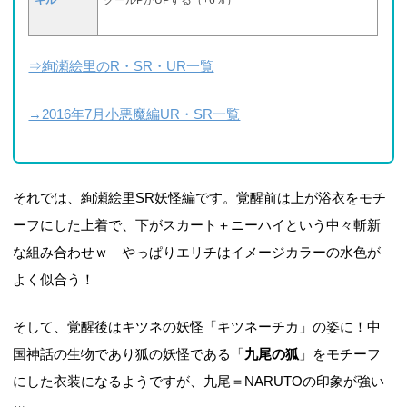
キル
クールPがUPする（+6％）
⇒絢瀬絵里のR・SR・UR一覧
→2016年7月小悪魔編UR・SR一覧
それでは、絢瀬絵里SR妖怪編です。覚醒前は上が浴衣をモチ
ーフにした上着で、下がスカート＋ニーハイという中々斬新
な組み合わせｗ やっぱりエリチはイメージカラーの水色が
よく似合う！
そして、覚醒後はキツネの妖怪「キツネーチカ」の姿に！中
国神話の生物であり狐の妖怪である「
九尾の狐
」をモチーフ
にした衣装になるようですが、九尾＝NARUTOの印象が強い