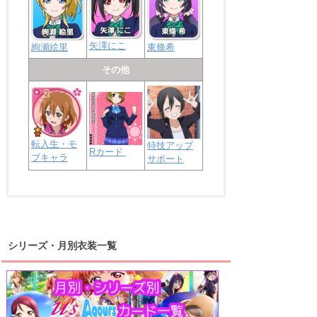
矢澤にこ
絢瀬絵里
東條希
その他
転入生・モ
特技アップ
Rカード
ブキャラ
サポート
浦の星女学院2年生
虹ヶ咲学園2年生
シリーズ・月別衣装一覧
高海千歌
渡辺曜
桜内梨子
上原歩夢
宮下愛
優木せつ菜
浦の星女学院1年生
虹ヶ咲学園1年生