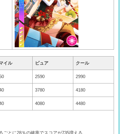
マイル
ピュア
クール
50
2590
2990
40
3780
4180
40
4080
4480
るごとに28％の確率でスコアが735増える