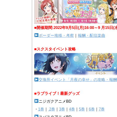
■開催期間:2022年9月5日(月)16:00～9 月15日(
ボーダー推移・考察
｜
報酬・配信楽曲
■スクスタイベント攻略
交換所イベント「月夜の幸せ」の攻略・報酬
■ラブライブ！最新グッズ
ニジガクアニメBD
・
1巻
｜
2巻
｜
3巻
｜
4巻
｜
5巻
｜
6巻
｜
7巻
スパスタアニメBD