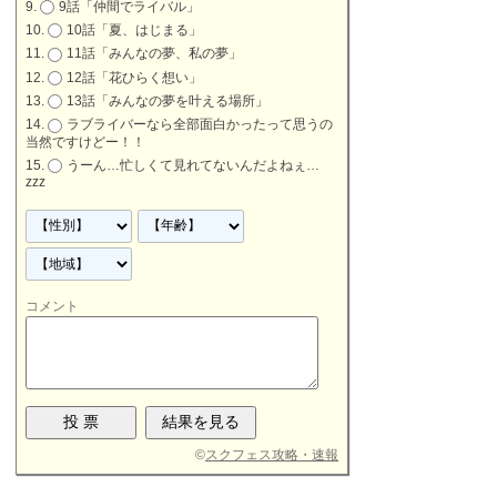
9話「仲間でライバル」
10話「夏、はじまる」
11話「みんなの夢、私の夢」
12話「花ひらく想い」
13話「みんなの夢を叶える場所」
ラブライバーなら全部面白かったって思うの
当然ですけどー！！
うーん…忙しくて見れてないんだよねぇ…
zzz
コメント
©
スクフェス攻略・速報