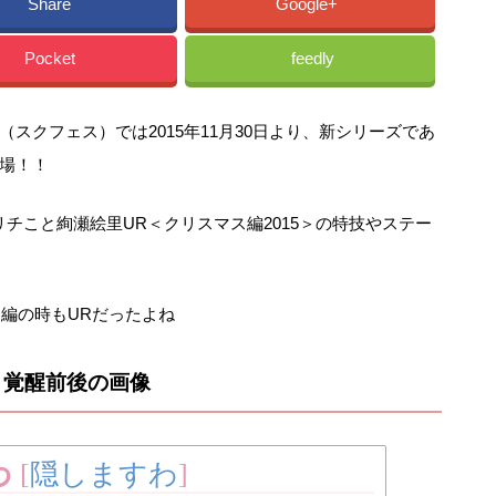
Share
Google+
Pocket
feedly
スクフェス）では2015年11月30日より、新シリーズであ
登場！！
チこと絢瀬絵里UR＜クリスマス編2015＞の特技やステー
ス編の時もURだったよね
＞覚醒前後の画像
わ
[
隠しますわ
]