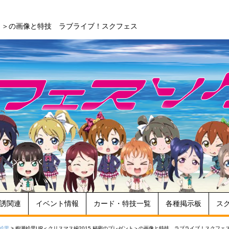
ント＞の画像と特技 ラブライブ！スクフェス
誘関連
イベント情報
カード・特技一覧
各種掲示板
ス
絵里
>
絢瀬絵里UR＜クリスマス編2015 秘密のプレゼント＞の画像と特技 ラブライブ！スクフェ