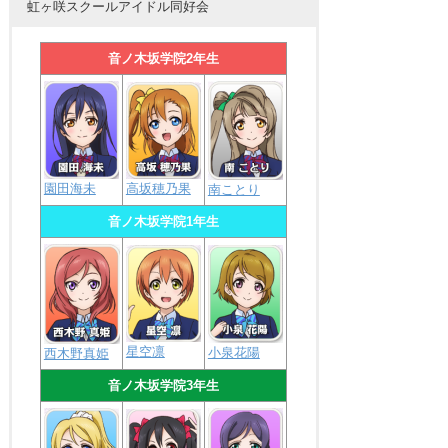
虹ヶ咲スクールアイドル同好会
音ノ木坂学院2年生
園田海未
高坂穂乃果
南ことり
音ノ木坂学院1年生
星空凛
小泉花陽
西木野真姫
音ノ木坂学院3年生