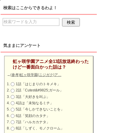
検索はここからできるわよ！
気ままにアンケート
虹ヶ咲学園アニメ全13話放送終わった
けど一番面白かった話は？
→
(参考)虹ヶ咲学園(ニジガク)ア…
1話「はじまりのトキメキ」
2話「Cutest&#9825;ガール」
3話「大好きを叫ぶ」
4話は「未知なるミチ」
5話「今しかできないことを」
6話「笑顔のカタチ」
7話「ハルカカナタ」
8話「しずく、モノクローム」