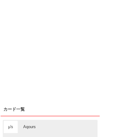
カード一覧
μ's
Aqours