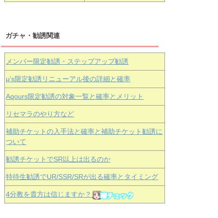
ガチャ・勧誘関連
メンバー限定勧誘・ステップアップ勧誘
μ’s限定勧誘リニューアル後の詳細と確率
Aqours
限定勧誘の対象一覧と確率とメリット
リセマラのやり方など
補助チケットの入手法と確率と補助チケット勧誘に
ついて
勧誘チケットでSR以上は出るのか
特待生勧誘でUR/SSR/SRが出る確率とタイミング
4分教を貴方は信じますか？