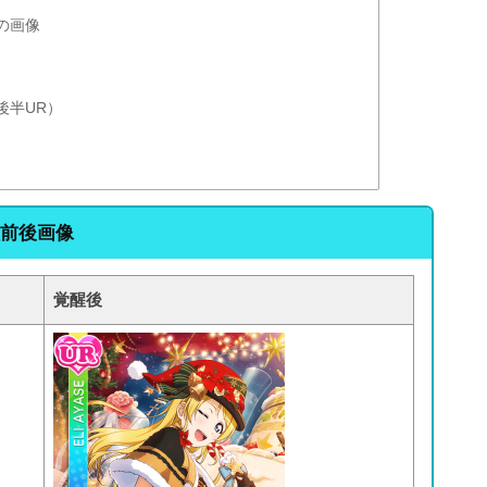
の画像
後半UR）
醒前後画像
覚醒後