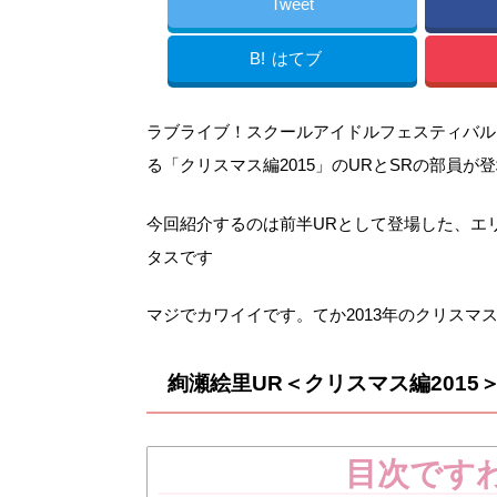
Tweet
B!
はてブ
ラブライブ！スクールアイドルフェスティバル（
る「クリスマス編2015」のURとSRの部員が
今回紹介するのは前半URとして登場した、エリ
タスです
マジでカワイイです。てか2013年のクリスマ
絢瀬絵里UR＜クリスマス編2015
目次です