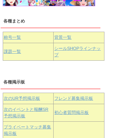
各種まとめ
国木田花丸
津島善子
黒澤ルビィ
桜坂しずく
中須かすみ
称号一覧
背景一覧
天王寺璃奈
浦の星女学院3年生
シールSHOPラインナッ
課題一覧
プ
三船栞子
各種掲示板
小原鞠莉
黒澤ダイヤ
松浦果南
虹ヶ咲学園3年生
次のUR予想掲示板
フレンド募集掲示板
次のイベントと報酬SR
初心者質問掲示板
予想掲示板
エマ・ヴェ
近江彼方
朝香果林
プライベートマッチ募集
ルデ
掲示板