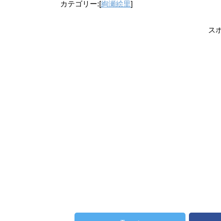
カテゴリー:[
絢瀬絵里
]
ス