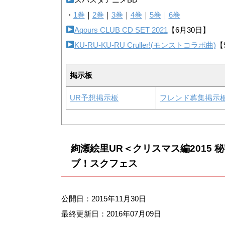
・
1巻
｜
2巻
｜
3巻
｜
4巻
｜
5巻
｜
6巻
Aqours CLUB CD SET 2021
【6月30日】
KU-RU-KU-RU Cruller!(モンストコラボ曲)
【
掲示板
UR予想掲示板
フレンド募集掲示
絢瀬絵里UR＜クリスマス編2015
ブ！スクフェス
公開日：2015年11月30日
最終更新日：
2016年07月09日