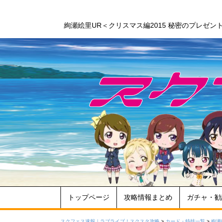
絢瀬絵里UR＜クリスマス編2015 秘密のプレゼ
トップページ
攻略情報まとめ
ガチャ・勧
スクフェス速報｜ラブライブ！スクスタ攻略
>
カード・特技一覧
>
絢瀬