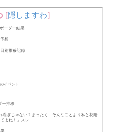
わ
[
隠しますわ
]
ボーダー結果
ー予想
ー日別推移記録
0日のイベント
ダー推移
れ過ぎじゃない？まったく…そんなことより私と花陽
来てよね！」スレ
結果