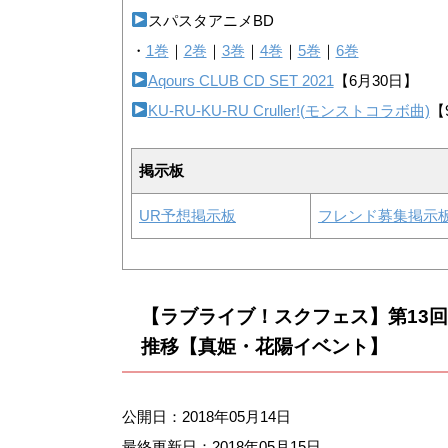
スパスタアニメBD
・
1巻
｜
2巻
｜
3巻
｜
4巻
｜
5巻
｜
6巻
Aqours CLUB CD SET 2021
【6月30日】
KU-RU-KU-RU Cruller!(モンストコラボ曲)
【
掲示板
UR予想掲示板
フレンド募集掲示
【ラブライブ！スクフェス】第13
推移【真姫・花陽イベント】
公開日：2018年05月14日
最終更新日：
2018年05月15日