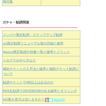
掲示板
ガチャ・勧誘関連
メンバー限定勧誘・ステップアップ勧誘
μ’s限定勧誘リニューアル後の詳細と確率
Aqours
限定勧誘の対象一覧と確率とメリット
リセマラのやり方など
補助チケットの入手法と確率と補助チケット勧誘に
ついて
勧誘チケットでSR以上は出るのか
特待生勧誘でUR/SSR/SRが出る確率とタイミング
4分教を貴方は信じますか？