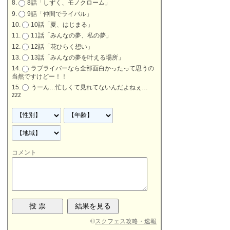
8話「しずく、モノクローム」
9話「仲間でライバル」
10話「夏、はじまる」
11話「みんなの夢、私の夢」
12話「花ひらく想い」
13話「みんなの夢を叶える場所」
ラブライバーなら全部面白かったって思うの
当然ですけどー！！
うーん…忙しくて見れてないんだよねぇ…
zzz
コメント
©
スクフェス攻略・速報