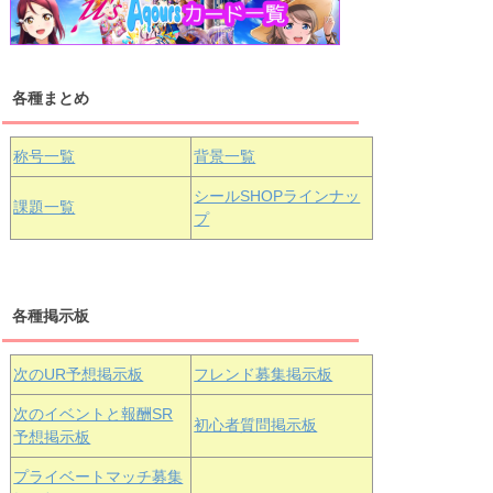
浦の星女学院1年生
虹ヶ咲学園1年生
各種まとめ
国木田花丸
津島善子
黒澤ルビィ
桜坂しずく
中須かすみ
称号一覧
背景一覧
天王寺璃奈
浦の星女学院3年生
シールSHOPラインナッ
課題一覧
プ
三船栞子
各種掲示板
小原鞠莉
黒澤ダイヤ
松浦果南
虹ヶ咲学園3年生
次のUR予想掲示板
フレンド募集掲示板
次のイベントと報酬SR
初心者質問掲示板
予想掲示板
エマ・ヴェ
近江彼方
朝香果林
プライベートマッチ募集
ルデ