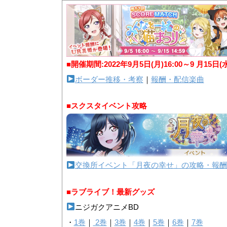
■開催期間:2022年9月5日(月)16:00～9 月15日(
ボーダー推移・考察
｜
報酬・配信楽曲
■スクスタイベント攻略
交換所イベント「月夜の幸せ」の攻略・報酬
■ラブライブ！最新グッズ
ニジガクアニメBD
・
1巻
｜
2巻
｜
3巻
｜
4巻
｜
5巻
｜
6巻
｜
7巻