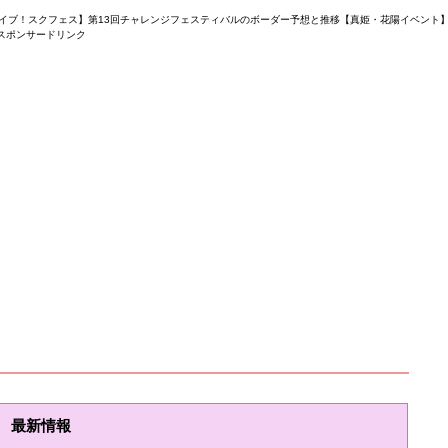
イブ！スクフェス】第13回チャレンジフェスティバルのボーダー予想と推移【真姫・花陽イベント
スポンサードリンク
最新情報