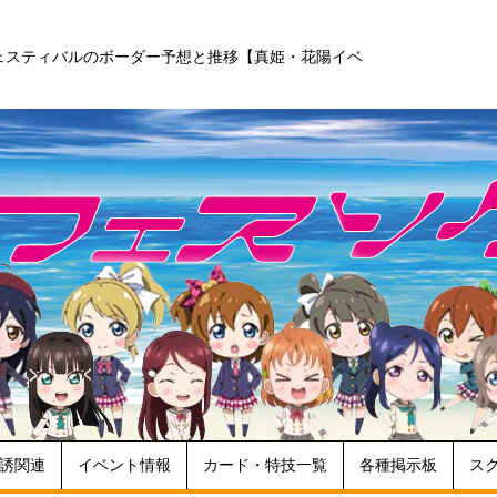
ェスティバルのボーダー予想と推移【真姫・花陽イベ
誘関連
イベント情報
カード・特技一覧
各種掲示板
ス