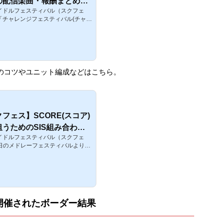
の配信楽曲・報酬まとめ
イドルフェスティバル（スクフェ
ント】
「チャレンジフェスティバル(チャレ
開催告知が来ました！チャレンジフ
5曲連続プレイ可能で、プレイした
で登場する楽曲をシャンシャンしク
が貰えて、ポイントに応じて報酬が
になります。そんな第13回目となる
ェスティバル（チャレフェス）」の報
めのコツやユニット編成などはこちら。
。第13回チャレンジフェスティバル
フェス】SCORE(スコア)
うためのSIS組み合わ
イドルフェスティバル（スクフェ
ア攻略
20日のメドレーフェスティバルよりS
アランキング】という新たなランキ
。このイベントでは、フェス1回に
まるのですが、どのように上位を目
トのステータス合計値の目安はどれ
特技などをまとめました。SCOR
キング】それでは、イベントSCO
開催されたボーダー結果
す。SCOREランキングとは、フェ
E...