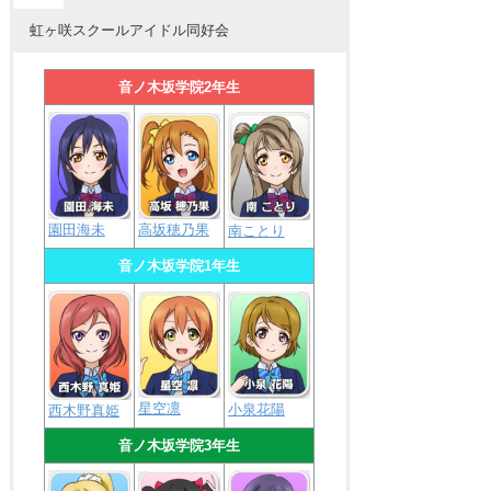
虹ヶ咲スクールアイドル同好会
音ノ木坂学院2年生
園田海未
高坂穂乃果
南ことり
音ノ木坂学院1年生
星空凛
小泉花陽
西木野真姫
音ノ木坂学院3年生