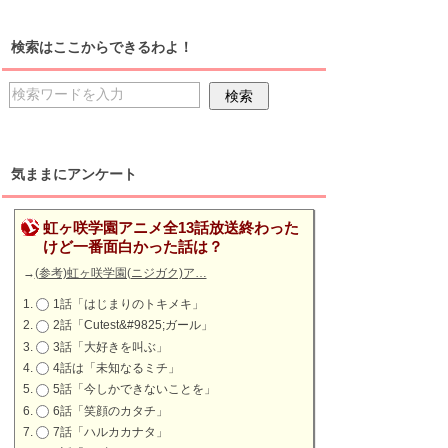
】
検索はここからできるわよ！
気ままにアンケート
虹ヶ咲学園アニメ全13話放送終わった
けど一番面白かった話は？
→
(参考)虹ヶ咲学園(ニジガク)ア…
1話「はじまりのトキメキ」
2話「Cutest&#9825;ガール」
3話「大好きを叫ぶ」
4話は「未知なるミチ」
5話「今しかできないことを」
6話「笑顔のカタチ」
7話「ハルカカナタ」