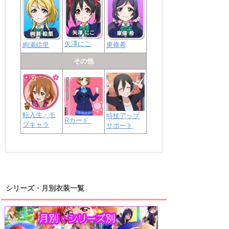
矢澤にこ
絢瀬絵里
東條希
その他
転入生・モ
特技アップ
Rカード
ブキャラ
サポート
浦の星女学院2年生
虹ヶ咲学園2年生
シリーズ・月別衣装一覧
高海千歌
渡辺曜
桜内梨子
上原歩夢
宮下愛
優木せつ菜