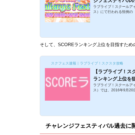
ジフェスティバル
ラブライブ！スクールア
【真姫・花陽イベ
ス）にて行われる恒例の
フェス)」の第13回目の
ェスティバルでは、最大
いコースを選びランダム
リアすることでポイント
もらえるというイベント
「第13回チャレンジフ
そして、SCOREランキング上位を目指すた
酬や楽曲をまとめました
(チャレフェス)...
スクフェス速報｜ラブライブ！スクスタ攻略
【ラブライブ！スク
ランキング上位を狙
ラブライブ！スクールア
せ・編成ハイスコ
ス）では、2016年9月
COREランキング【スコ
ング報酬が登場しました
出したスコアで順位が決
指せばいいのか？ユニッ
くらいなのか？アレンジ・
Eランキング【スコアラン
チャレンジフェスティバル過去に
REランキングについてで
ス1回あたりの合計のSCOR