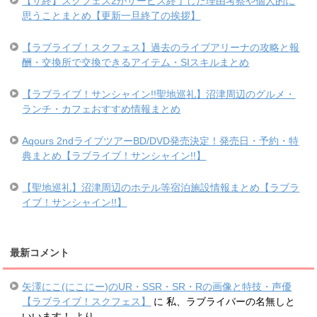
【サ終】スクフェス2がサービス終了した理由考察や個人的に
思うことまとめ【更新一旦終了の挨拶】
【ラブライブ！スクフェス】過去のライブアリーナの攻略と報
酬・交換所で交換できるアイテム・SIスキルまとめ
【ラブライブ！サンシャイン!!聖地巡礼】沼津周辺のグルメ・
ランチ・カフェおすすめ情報まとめ
Aqours 2ndライブツアーBD/DVD発売決定！発売日・予約・特
典まとめ【ラブライブ！サンシャイン!!】
【聖地巡礼】沼津周辺のホテル等宿泊施設情報まとめ【ラブラ
イブ！サンシャイン!!】
最新コメント
矢澤にこ(にこにー)のUR・SSR・SR・Rの画像と特技・声優
【ラブライブ！スクフェス】
に
私、ラブライバーの名無しと
いいます！
より