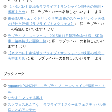
【ネタバレ】劇場版ラブライブ！サンシャイン!!映画の感想・
考察まとめ
に
私、ラブライバーの名無しといいます！
より
東條希UR＜エレクトリック世界編 夜のスケートリンク＞画像
と特技と評価【ラブライブ！スクフェス】
に
私、ラブライバ
ーの名無しといいます！
より
ラブライブ！スクフェス 2015年11月舞踏会編のUR・SR前
半・後半特技と画像一覧
に
私、ラブライバーの名無しといい
ます！
より
【ネタバレ】劇場版ラブライブ！サンシャイン!!映画の感想・
考察まとめ
に
私、ラブライバーの名無しといいます！
より
ブックマーク
Aqours☆PUNCH!! ～ラブライブ！サンシャイン!!情報サイト
～
なかよしマッチ掲示板
スクフェスあんてな – ラブライブ！スクールフェスティバル攻
略まとめアンテナ