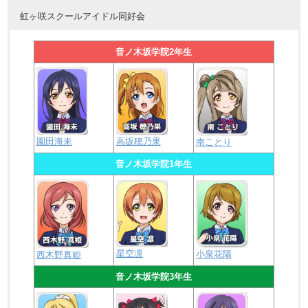
虹ヶ咲スクールアイドル同好会
音ノ木坂学院2年生
園田海未
高坂穂乃果
南ことり
音ノ木坂学院1年生
星空凛
小泉花陽
西木野真姫
音ノ木坂学院3年生