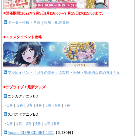
■開催期間:2022年9月5日(月)16:00～9 月15日(水)15:00まで。
ボーダー推移・考察
｜
報酬・配信楽曲
■スクスタイベント攻略
交換所イベント「月夜の幸せ」の攻略・報酬・効率的な進め方まとめ
■ラブライブ！最新グッズ
ニジガクアニメBD
・
1巻
｜
2巻
｜
3巻
｜
4巻
｜
5巻
｜
6巻
｜
7巻
スパスタアニメBD
・
1巻
｜
2巻
｜
3巻
｜
4巻
｜
5巻
｜
6巻
Aqours CLUB CD SET 2021
【6月30日】