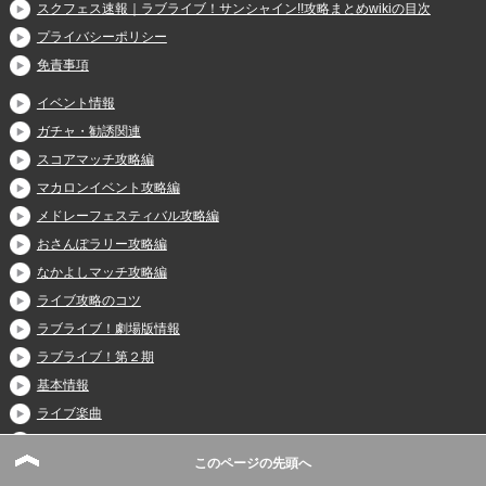
スクフェス速報｜ラブライブ！サンシャイン!!攻略まとめwikiの目次
プライバシーポリシー
免責事項
イベント情報
ガチャ・勧誘関連
スコアマッチ攻略編
マカロンイベント攻略編
メドレーフェスティバル攻略編
おさんぽラリー攻略編
なかよしマッチ攻略編
ライブ攻略のコツ
ラブライブ！劇場版情報
ラブライブ！第２期
基本情報
ライブ楽曲
裏ワザ・チート
このページの先頭へ
カード・特技一覧