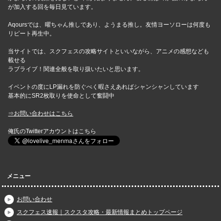
が加入する回を毎日見ています。
Aqoursでは、曜ちゃん推しであり、ようまる推し。友情ヨーソローは何度も
リピート再生中。
当サイトでは、スクフェスの攻略サイトといいながら、アニメの感想なども
載せる
ラブライブ！関連全般を取り扱いたいと思います。
イベントの度にLP漏れを防ぐべく暇さえあればシャンシャンしています
基本的にSR2枚取りを使命として奮闘中
⇒お問い合わせはこちら
俺氏のTwitterアカウントはこちら
メニュー
お問い合わせ
スクフェス速報｜スクスタ攻略・最新情報まとめトップページ