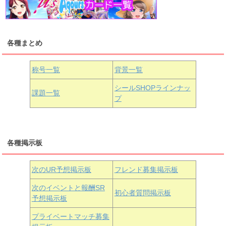
浦の星女学院1年生
虹ヶ咲学園1年生
各種まとめ
国木田花丸
津島善子
黒澤ルビィ
桜坂しずく
中須かすみ
称号一覧
背景一覧
天王寺璃奈
浦の星女学院3年生
シールSHOPラインナッ
課題一覧
プ
三船栞子
各種掲示板
小原鞠莉
黒澤ダイヤ
松浦果南
虹ヶ咲学園3年生
次のUR予想掲示板
フレンド募集掲示板
次のイベントと報酬SR
初心者質問掲示板
予想掲示板
近江彼方
朝香果林
エマ・ヴェルデ
プライベートマッチ募集