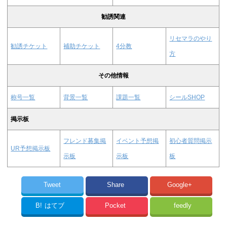
勧誘関連
リセマラのやり
勧誘チケット
補助チケット
4分教
方
その他情報
称号一覧
背景一覧
課題一覧
シールSHOP
掲示板
フレンド募集掲
イベント予想掲
初心者質問掲示
UR予想掲示板
示板
示板
板
Tweet
Share
Google+
B!
はてブ
Pocket
feedly