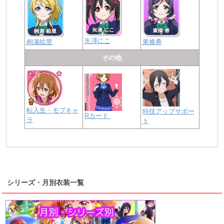
矢澤にこ
絢瀬絵里
東條希
その他
転入生・モブキャ
特技アップサポー
Rカード
ラ
ト
浦の星女学院2年生
虹ヶ咲学園2年生
シリーズ・月別衣装一覧
高海千歌
渡辺曜
桜内梨子
上原歩夢
宮下愛
優木せつ菜