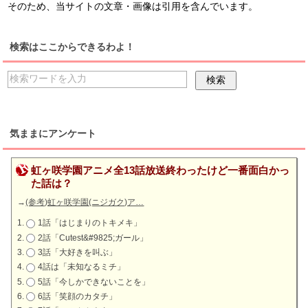
そのため、当サイトの文章・画像は引用を含んでいます。
検索はここからできるわよ！
気ままにアンケート
虹ヶ咲学園アニメ全13話放送終わったけど一番面白かっ
た話は？
→
(参考)虹ヶ咲学園(ニジガク)ア…
1話「はじまりのトキメキ」
2話「Cutest&#9825;ガール」
3話「大好きを叫ぶ」
4話は「未知なるミチ」
5話「今しかできないことを」
6話「笑顔のカタチ」