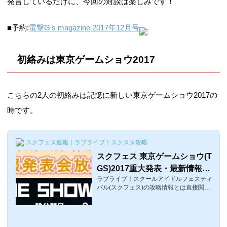
発言しているだけに、今回の対談は楽しみです！
■予約:
電撃G’s magazine 2017年12月号
初絡みは東京ゲームショウ2017
こちらの2人の初絡みは記憶に新しい東京ゲームショウ2017の
時です。
スクフェス速報｜ラブライブ！スクスタ攻略
スクフェス 東京ゲームショウ(T
GS)2017重大発表・最新情報・
ラブライブ！スクールアイドルフェスティ
PDPキャストまとめ【ラブライ
バル(スクフェス)の攻略情報とは直接関係
ブ！サンシャイン!!】
ないですが、重要な話題。2017年9月21日
(木)〜東京ゲームショウ2017が開催される
のですが、その会場のブシロードブースに
て『ラブライブ！スクールアイドルフェス