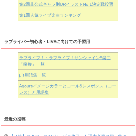
第2回非公式キャラ別URイラストNo.1決定戦投票
第1回人気ライブ楽曲ランキング
ラブライバー初心者・LIVEに向けての予習用
ラブライブ！・ラブライブ！サンシャイン!!楽曲
「略称」一覧
μ’s用語集一覧
Aqoursイメージカラーとコール&レスポンス（コー
レス）と用語集
最近の投稿