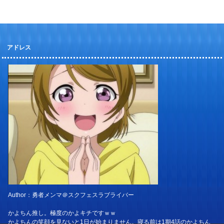
アドレス
Author：勇者メンマ＠スクフェスラブライバー
かよちん推し。極度のかよキチですｗｗ
かよちんの笑顔を見ないと1日が始まりません。寝る前は1期4話のかよちん