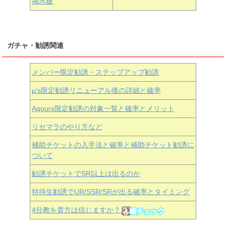
掲示板
ガチャ・勧誘関連
メンバー限定勧誘・ステップアップ勧誘
μ’s限定勧誘リニューアル後の詳細と確率
Aqours
限定勧誘の対象一覧と確率とメリット
リセマラのやり方など
補助チケットの入手法と確率と補助チケット勧誘に
ついて
勧誘チケットでSR以上は出るのか
特待生勧誘でUR/SSR/SRが出る確率とタイミング
4分教を貴方は信じますか？