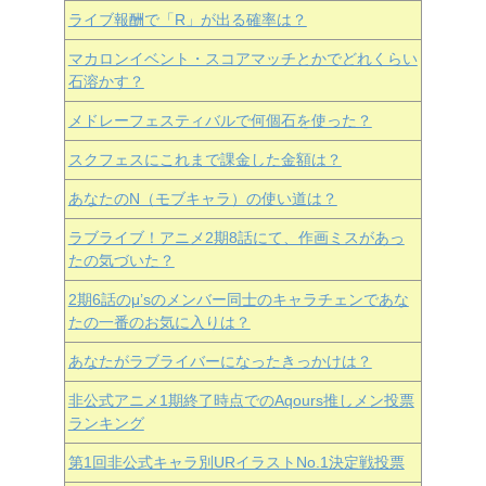
ライブ報酬で「R」が出る確率は？
マカロンイベント・スコアマッチとかでどれくらい
石溶かす？
メドレーフェスティバルで何個石を使った？
スクフェスにこれまで課金した金額は？
あなたのN（モブキャラ）の使い道は？
ラブライブ！アニメ2期8話にて、作画ミスがあっ
たの気づいた？
2期6話のμ’sのメンバー同士のキャラチェンであな
たの一番のお気に入りは？
あなたがラブライバーになったきっかけは？
非公式アニメ1期終了時点でのAqours推しメン投票
ランキング
第1回非公式キャラ別URイラストNo.1決定戦投票