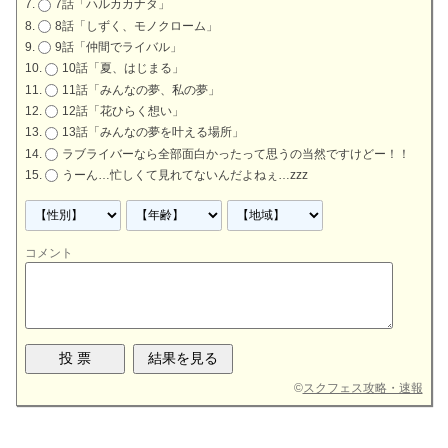
7話「ハルカカナタ」
8話「しずく、モノクローム」
9話「仲間でライバル」
10話「夏、はじまる」
11話「みんなの夢、私の夢」
12話「花ひらく想い」
13話「みんなの夢を叶える場所」
ラブライバーなら全部面白かったって思うの当然ですけどー！！
うーん…忙しくて見れてないんだよねぇ…zzz
コメント
©
スクフェス攻略・速報