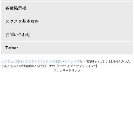
各種掲示板
スクスタ基本攻略
お問い合わせ
Twitter
スクフェス速報｜ラブライブ！スクスタ攻略
>
イベント情報
>
電撃G’sマガジン12月号えみつん
とあんちゃんの対談掲載！発売日・予約【ラブライブ！サンシャイン!!】
スポンサードリンク