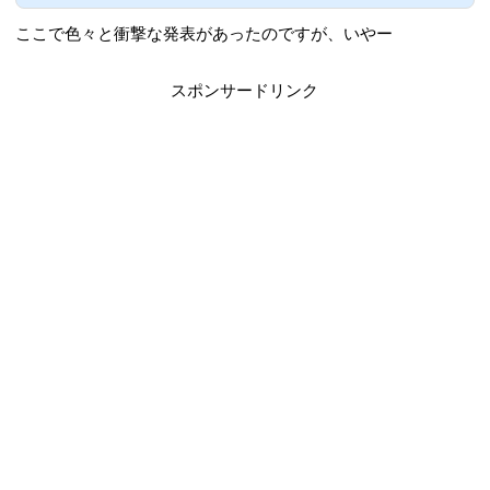
ティバル新情報発表会』が開催されます。
その様子を生配信することが決定したので
ここで色々と衝撃な発表があったのですが、いやー
すが、ここでは新情報発表会の内容や、PD
Pキャスト情報、スクフェス重大発表最新
情報などをリアルタイムでまとめていきま
スポンサードリンク
す。ラブライブ！スクールアイドルフェス
ティバル新情報発表会『ラブライブ！スク
ール...