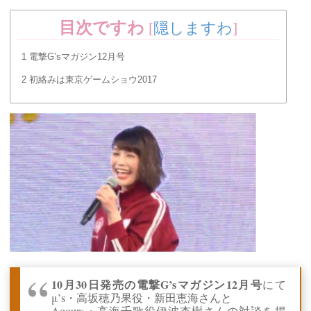
目次ですわ
[
隠しますわ
]
1
電撃G’sマガジン12月号
2
初絡みは東京ゲームショウ2017
10月30日発売の電撃G’sマガジン12月号
にて
μ’s・高坂穂乃果役・新田恵海さんと
Aqours・高海千歌役伊波杏樹さんの対談を掲