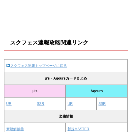
スクフェス速報攻略関連リンク
スクフェス速報トップページに戻る
μ’s・Aqoursカードまとめ
μ’s
Aqours
UR
SSR
UR
SSR
楽曲情報
新規解禁曲
新規MASTER